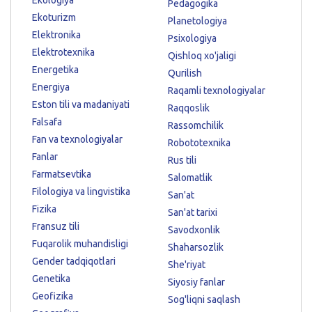
Pedagogika
Ekoturizm
Planetologiya
Elektronika
Psixologiya
Elektrotexnika
Qishloq xo'jaligi
Energetika
Qurilish
Energiya
Raqamli texnologiyalar
Eston tili va madaniyati
Raqqoslik
Falsafa
Rassomchilik
Fan va texnologiyalar
Robototexnika
Fanlar
Rus tili
Farmatsevtika
Salomatlik
Filologiya va lingvistika
San'at
Fizika
San'at tarixi
Fransuz tili
Savodxonlik
Fuqarolik muhandisligi
Shaharsozlik
Gender tadqiqotlari
She'riyat
Genetika
Siyosiy fanlar
Geofizika
Sog'liqni saqlash