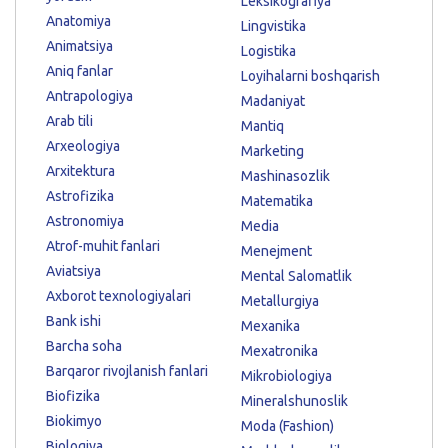
Leksikografiya
Anatomiya
Lingvistika
Animatsiya
Logistika
Aniq fanlar
Loyihalarni boshqarish
Antrapologiya
Madaniyat
Arab tili
Mantiq
Arxeologiya
Marketing
Arxitektura
Mashinasozlik
Astrofizika
Matematika
Astronomiya
Media
Atrof-muhit fanlari
Menejment
Aviatsiya
Mental Salomatlik
Axborot texnologiyalari
Metallurgiya
Bank ishi
Mexanika
Barcha soha
Mexatronika
Barqaror rivojlanish fanlari
Mikrobiologiya
Biofizika
Mineralshunoslik
Biokimyo
Moda (Fashion)
Biologiya