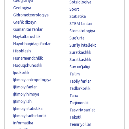
Geografiya
Sotsiologiya
Geologiya
Sport
Gidrometeorologiya
Statistika
Grafik dizayn
STEM fanlari
Gumanitar fanlar
Stomatologiya
Haykaltaroshlik
Sug'urta
Hayot haqidagi fanlar
Sun'iy intellekt
Hisoblash
Suratkashlik
Hunarmandchilik
Suratkashlik
Huquqshunoslik
Suv xo'jaligi
Ijodkorlik
Ta'lim
Ijtimoiy antropologiya
Tabiiy fanlar
Ijtimoiy fanlar
Tadbirkorlik
Ijtimoiy himoya
Tarix
Ijtimoiy ish
Tarjimonlik
Ijtimoiy statistika
Tasviriy sanʼat
Ijtimoiy tadbirkorlik
Tekstil
Informatika
Temir yo'llar