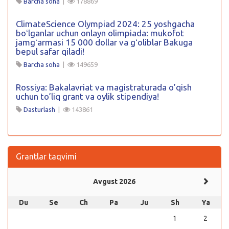
Barcha soha
|
178869
ClimateScience Olympiad 2024: 25 yoshgacha
boʻlganlar uchun onlayn olimpiada: mukofot
jamgʻarmasi 15 000 dollar va gʻoliblar Bakuga
bepul safar qiladi!
Barcha soha
|
149659
Rossiya: Bakalavriat va magistraturada o’qish
uchun to’liq grant va oylik stipendiya!
Dasturlash
|
143861
Grantlar taqvimi
Avgust 2026
Du
Se
Ch
Pa
Ju
Sh
Ya
1
2