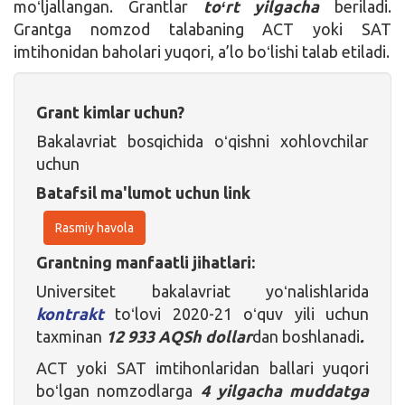
moʻljallangan. Grantlar
toʻrt yilgacha
beriladi.
Grantga nomzod talabaning ACT yoki SAT
imtihonidan baholari yuqori, a’lo boʻlishi talab etiladi.
Grant kimlar uchun?
Bakalavriat bosqichida oʻqishni xohlovchilar
uchun
Batafsil ma'lumot uchun link
Rasmiy havola
Grantning manfaatli jihatlari:
Universitet bakalavriat yoʻnalishlarida
kontrakt
toʻlovi 2020-21 oʻquv yili uchun
taxminan
12 933 AQSh dollar
dan boshlanadi
.
ACT yoki SAT imtihonlaridan ballari yuqori
boʻlgan nomzodlarga
4 yilgacha muddatga