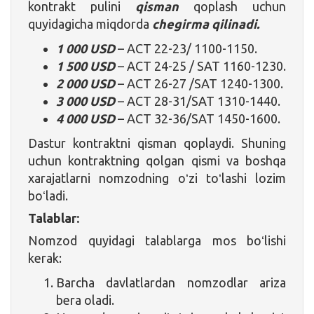
kontrakt pulini
qisman
qoplash uchun
quyidagicha miqdorda
chegirma qilinadi.
1 000 USD
– ACT 22-23/ 1100-1150.
1 500 USD
– ACT 24-25 / SAT 1160-1230.
2 000 USD
– ACT 26-27 /SAT 1240-1300.
3 000 USD
– ACT 28-31/SAT 1310-1440.
4 000 USD
– ACT 32-36/SAT 1450-1600.
Dastur kontraktni qisman qoplaydi. Shuning
uchun kontraktning qolgan qismi va boshqa
xarajatlarni nomzodning oʻzi toʻlashi lozim
boʻladi.
Talablar:
Nomzod quyidagi talablarga mos boʻlishi
kerak:
Barcha davlatlardan nomzodlar ariza
bera oladi.