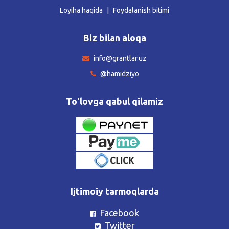
Loyiha haqida
Foydalanish bitimi
Biz bilan aloqa
info@grantlar.uz
@hamidziyo
To'lovga qabul qilamiz
Ijtimoiy tarmoqlarda
Facebook
Twitter