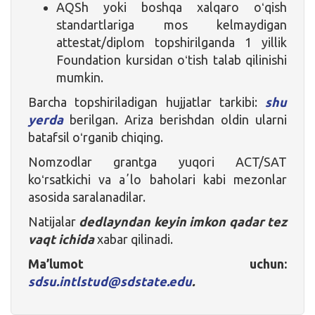
AQSh yoki boshqa xalqaro oʻqish
standartlariga mos kelmaydigan
attestat/diplom topshirilganda 1 yillik
Foundation kursidan oʻtish talab qilinishi
mumkin.
Barcha topshiriladigan hujjatlar tarkibi:
shu
yerda
berilgan. Ariza berishdan oldin ularni
batafsil oʻrganib chiqing.
Nomzodlar grantga yuqori ACT/SAT
koʻrsatkichi va aʼlo baholari kabi mezonlar
asosida saralanadilar.
Natijalar
dedlayndan keyin imkon qadar tez
vaqt ichida
xabar qilinadi.
Ma’lumot uchun:
sdsu.intlstud@sdstate.edu
.