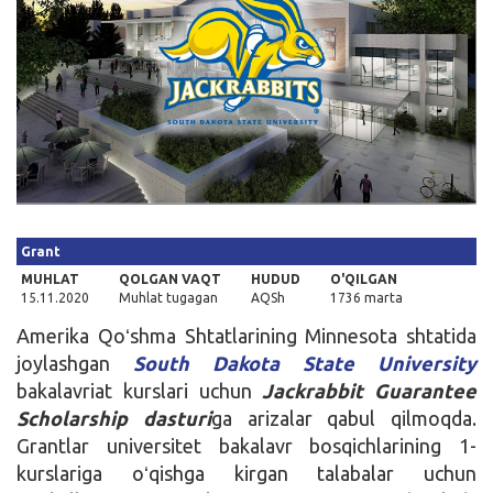
Kirish
Grant
MUHLAT
QOLGAN VAQT
HUDUD
O'QILGAN
15.11.2020
Muhlat tugagan
AQSh
1736 marta
Amerika Qoʻshma Shtatlarining Minnesota shtatida
joylashgan
South Dakota State University
bakalavriat kurslari uchun
Jackrabbit Guarantee
Scholarship dasturi
ga arizalar qabul qilmoqda.
Grantlar universitet bakalavr bosqichlarining 1-
kurslariga oʻqishga kirgan talabalar uchun