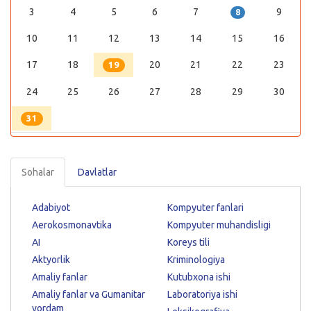
3
4
5
6
7
9
8
10
11
12
13
14
15
16
17
18
20
21
22
23
19
24
25
26
27
28
29
30
31
Sohalar
Davlatlar
Adabiyot
Kompyuter fanlari
Aerokosmonavtika
Kompyuter muhandisligi
AI
Koreys tili
Aktyorlik
Kriminologiya
Amaliy fanlar
Kutubxona ishi
Amaliy fanlar va Gumanitar
Laboratoriya ishi
yordam