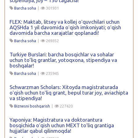
stipendiya; joy – 150 tagacha!
Barcha soha
|
301931
FLEX: Maktab, litsey va kollej oʻquvchilari uchun
AQSHda 1 yil davomida oʻqish imkoniyati; oʻqish
davomida barcha xarajatlar qoplanadi!
Barcha soha
|
269352
Turkiye Burslari: barcha bosqichlar va sohalar
uchun to’liq grantlar, yotoqxona, stipendiya va
boshqalar!
Barcha soha
|
235945
Schwarzman Scholars: Xitoyda magistraturada
oʻqish uchun toʻliq grant, bepul turar joy, aviachipta
va stipendiya!
Biznesni boshqarish
|
227420
Yaponiya: Magistratura va doktorantura
bosqichida oʻqish uchun MEXT toʻliq grantiga
hujjatlar qabul qilinmoqda!