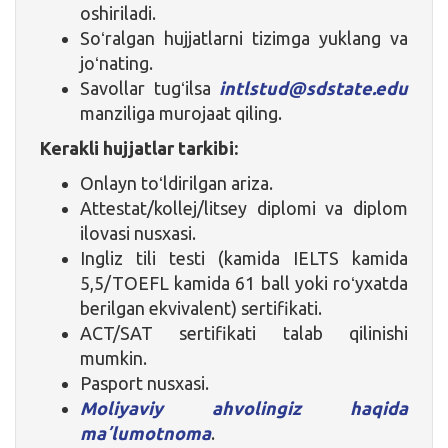
oshiriladi.
Soʻralgan hujjatlarni tizimga yuklang va
joʻnating.
Savollar tugʻilsa
intlstud@sdstate.edu
manziliga murojaat qiling.
Kerakli hujjatlar tarkibi:
Onlayn toʻldirilgan ariza.
Attestat/kollej/litsey diplomi va diplom
ilovasi nusxasi.
Ingliz tili testi (kamida IELTS kamida
5,5/TOEFL kamida 61 ball yoki roʻyxatda
berilgan ekvivalent) sertifikati.
ACT/SAT sertifikati talab qilinishi
mumkin.
Pasport nusxasi.
Moliyaviy ahvolingiz haqida
maʼlumotnoma
.