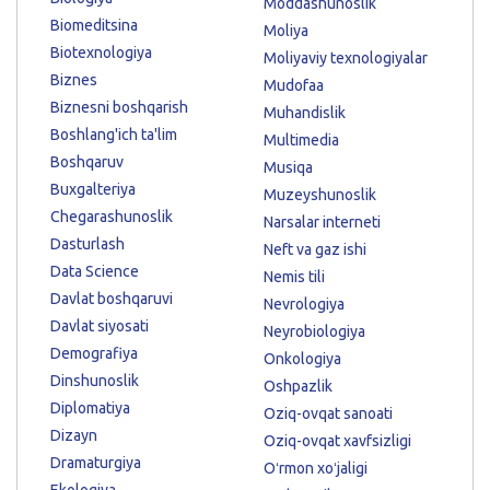
Moddashunoslik
Biomeditsina
Moliya
Biotexnologiya
Moliyaviy texnologiyalar
Biznes
Mudofaa
Biznesni boshqarish
Muhandislik
Boshlang'ich ta'lim
Multimedia
Boshqaruv
Musiqa
Buxgalteriya
Muzeyshunoslik
Chegarashunoslik
Narsalar interneti
Dasturlash
Neft va gaz ishi
Data Science
Nemis tili
Davlat boshqaruvi
Nevrologiya
Davlat siyosati
Neyrobiologiya
Demografiya
Onkologiya
Dinshunoslik
Oshpazlik
Diplomatiya
Oziq-ovqat sanoati
Dizayn
Oziq-ovqat xavfsizligi
Dramaturgiya
Oʻrmon xoʻjaligi
Ekologiya