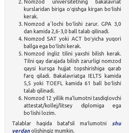
Nomzod universitetning bakalavriat
kurslaridan biriga oʻqishga kirgan boʻlishi
kerak.
Nomzod aʼlochi boʻlishi zarur. GPA 3,0
dan kamida 2,6-3,0 ball talab qilinadi.
Nomzod SAT yoki ACT boʻyicha yuqori
ballga ega boʻlishi kerak.
Nomzod ingliz tilini yaxshi bilish kerak.
Tilni qay darajada bilish zarurligi nomzod
qaysi kursga hujjat topshirishiga qarab
farq qiladi. Bakalavriatga IELTS kamida
5,5 yoki TOEFL kamida 61 ball boʻlishi
talab qilinadi.
Nomzod 12 yillik ma’lumotni tasdiqlovchi
attestat/kollej/litsey diplomiga ega
boʻlishi lozim.
Talablar haqida batafsil maʻlumotni
shu
yerdan
olishingiz mumkin.