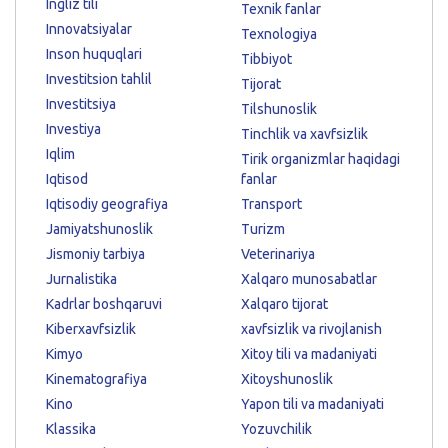
Ingliz tili
Texnik fanlar
Innovatsiyalar
Texnologiya
Inson huquqlari
Tibbiyot
Investitsion tahlil
Tijorat
Investitsiya
Tilshunoslik
Investiya
Tinchlik va xavfsizlik
Iqlim
Tirik organizmlar haqidagi
Iqtisod
fanlar
Iqtisodiy geografiya
Transport
Jamiyatshunoslik
Turizm
Jismoniy tarbiya
Veterinariya
Jurnalistika
Xalqaro munosabatlar
Kadrlar boshqaruvi
Xalqaro tijorat
Kiberxavfsizlik
xavfsizlik va rivojlanish
Kimyo
Xitoy tili va madaniyati
Kinematografiya
Xitoyshunoslik
Kino
Yapon tili va madaniyati
Klassika
Yozuvchilik