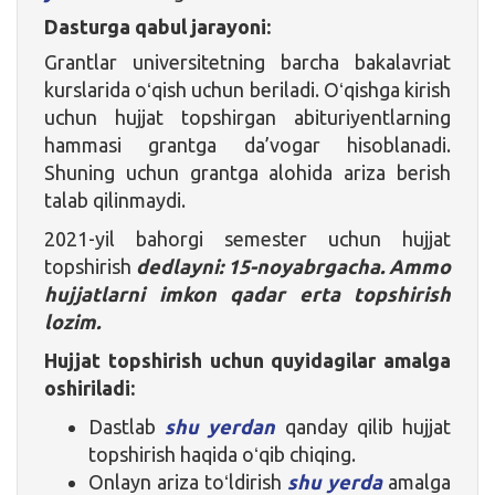
Dasturga qabul jarayoni:
Grantlar universitetning barcha bakalavriat
kurslarida oʻqish uchun beriladi. Oʻqishga kirish
uchun hujjat topshirgan abituriyentlarning
hammasi grantga da’vogar hisoblanadi.
Shuning uchun grantga alohida ariza berish
talab qilinmaydi.
2021-yil bahorgi semester uchun hujjat
topshirish
dedlayni: 15-noyabrgacha. Ammo
hujjatlarni imkon qadar erta topshirish
lozim.
Hujjat topshirish uchun quyidagilar amalga
oshiriladi:
Dastlab
shu yerdan
qanday qilib hujjat
topshirish haqida oʻqib chiqing.
Onlayn ariza toʻldirish
shu yerda
amalga