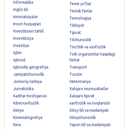
Informatika
Temir yo'llar
Ingliz tili
Texnik fanlar
Innovatsiyalar
Texnologiya
Inson huquqlari
Tibbiyot
Investitsion tahlil
Tijorat
Investitsiya
Tilshunoslik
Investiya
Tinchlik va xavfsizlik
Iqlim
Tirik organizmlar haqidagi
Iqtisod
fanlar
Iqtisodiy geografiya
Transport
Jamiyatshunoslik
Turizm
Jismoniy tarbiya
Veterinariya
Jurnalistika
Xalqaro munosabatlar
Kadrlar boshqaruvi
Xalqaro tijorat
Kiberxavfsizlik
xavfsizlik va rivojlanish
Kimyo
Xitoy tili va madaniyati
Kinematografiya
Xitoyshunoslik
Kino
Yapon tili va madaniyati