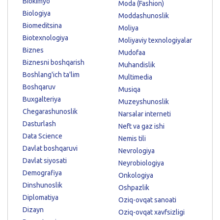
Biokimyo
Moda (Fashion)
Biologiya
Moddashunoslik
Biomeditsina
Moliya
Biotexnologiya
Moliyaviy texnologiyalar
Biznes
Mudofaa
Biznesni boshqarish
Muhandislik
Boshlang'ich ta'lim
Multimedia
Boshqaruv
Musiqa
Buxgalteriya
Muzeyshunoslik
Chegarashunoslik
Narsalar interneti
Dasturlash
Neft va gaz ishi
Data Science
Nemis tili
Davlat boshqaruvi
Nevrologiya
Davlat siyosati
Neyrobiologiya
Demografiya
Onkologiya
Dinshunoslik
Oshpazlik
Diplomatiya
Oziq-ovqat sanoati
Dizayn
Oziq-ovqat xavfsizligi