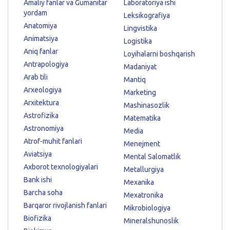
Amaliy fanlar va Gumanitar
Laboratoriya ishi
yordam
Leksikografiya
Anatomiya
Lingvistika
Animatsiya
Logistika
Aniq fanlar
Loyihalarni boshqarish
Antrapologiya
Madaniyat
Arab tili
Mantiq
Arxeologiya
Marketing
Arxitektura
Mashinasozlik
Astrofizika
Matematika
Astronomiya
Media
Atrof-muhit fanlari
Menejment
Aviatsiya
Mental Salomatlik
Axborot texnologiyalari
Metallurgiya
Bank ishi
Mexanika
Barcha soha
Mexatronika
Barqaror rivojlanish fanlari
Mikrobiologiya
Biofizika
Mineralshunoslik