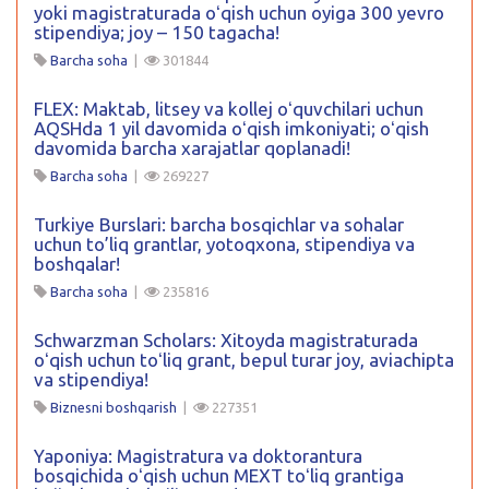
yoki magistraturada oʻqish uchun oyiga 300 yevro
stipendiya; joy – 150 tagacha!
Barcha soha
|
301844
FLEX: Maktab, litsey va kollej oʻquvchilari uchun
AQSHda 1 yil davomida oʻqish imkoniyati; oʻqish
davomida barcha xarajatlar qoplanadi!
Barcha soha
|
269227
Turkiye Burslari: barcha bosqichlar va sohalar
uchun to’liq grantlar, yotoqxona, stipendiya va
boshqalar!
Barcha soha
|
235816
Schwarzman Scholars: Xitoyda magistraturada
oʻqish uchun toʻliq grant, bepul turar joy, aviachipta
va stipendiya!
Biznesni boshqarish
|
227351
Yaponiya: Magistratura va doktorantura
bosqichida oʻqish uchun MEXT toʻliq grantiga