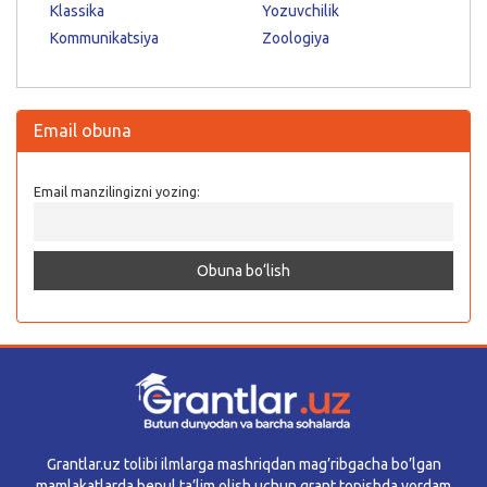
Klassika
Yozuvchilik
Kommunikatsiya
Zoologiya
Email obuna
Email manzilingizni yozing:
Grantlar.uz tolibi ilmlarga mashriqdan mag’ribgacha bo’lgan
mamlakatlarda bepul ta’lim olish uchun grant topishda yordam