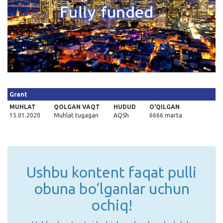
Kirish
Grant
MUHLAT
QOLGAN VAQT
HUDUD
O'QILGAN
15.01.2020
Muhlat tugagan
AQSh
6666 marta
Ushbu kontent faqat pulli
obuna bo‘lganlar uchun
ochiq!