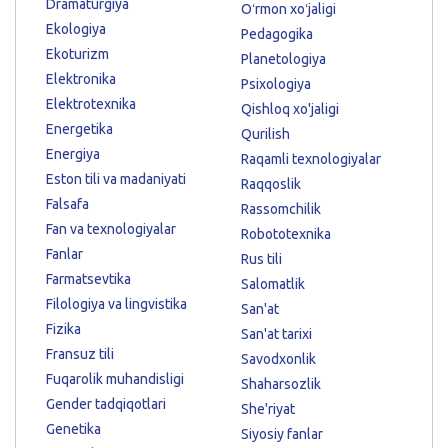
Dramaturgiya
Oʻrmon xoʻjaligi
Ekologiya
Pedagogika
Ekoturizm
Planetologiya
Elektronika
Psixologiya
Elektrotexnika
Qishloq xo'jaligi
Energetika
Qurilish
Energiya
Raqamli texnologiyalar
Eston tili va madaniyati
Raqqoslik
Falsafa
Rassomchilik
Fan va texnologiyalar
Robototexnika
Fanlar
Rus tili
Farmatsevtika
Salomatlik
Filologiya va lingvistika
San'at
Fizika
San'at tarixi
Fransuz tili
Savodxonlik
Fuqarolik muhandisligi
Shaharsozlik
Gender tadqiqotlari
She'riyat
Genetika
Siyosiy fanlar