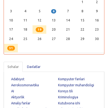
1
2
3
4
5
7
8
9
6
10
11
12
13
14
15
16
17
18
20
21
22
23
19
24
25
26
27
28
29
30
31
Sohalar
Davlatlar
Adabiyot
Kompyuter fanlari
Aerokosmonavtika
Kompyuter muhandisligi
AI
Koreys tili
Aktyorlik
Kriminologiya
Amaliy fanlar
Kutubxona ishi