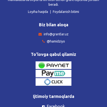
beradi.
Loyiha haqida
Foydalanish bitimi
Biz bilan aloqa
info@grantlar.uz
@hamidziyo
To'lovga qabul qilamiz
Ijtimoiy tarmoqlarda
Facebook