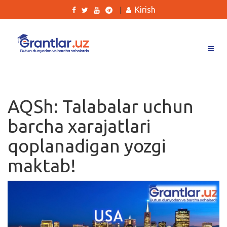
Kirish
|
Grantlar
Tanlovlar
AQSh: Talabalar uchun
Ishlar
barcha xarajatlari
Kurslar
qoplanadigan yozgi
Blog
maktab!
Yana
Qidirish