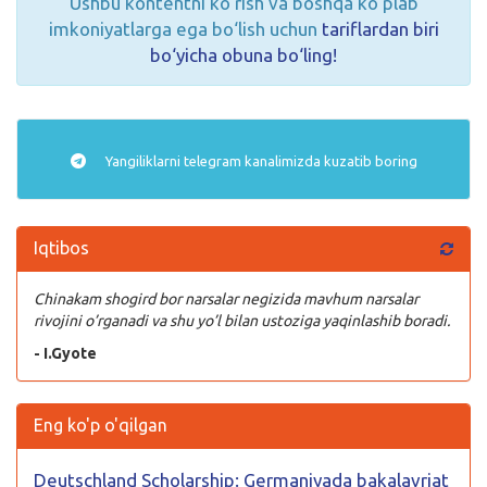
Ushbu kontentni ko‘rish va boshqa ko‘plab
imkoniyatlarga ega bo‘lish uchun
tariflardan biri
bo‘yicha obuna bo‘ling!
Yangiliklarni
telegram
kanalimizda kuzatib boring
Iqtibos
Chinakam shogird bor narsalar negizida mavhum narsalar
rivojini o’rganadi va shu yo’l bilan ustoziga yaqinlashib boradi.
- I.Gyote
Eng ko'p o'qilgan
Deutschland Scholarship: Germaniyada bakalavriat