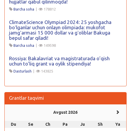
hujjatlar qabul qilinmoqda!
Barcha soha
|
178812
ClimateScience Olympiad 2024: 25 yoshgacha
boʻlganlar uchun onlayn olimpiada: mukofot
jamgʻarmasi 15 000 dollar va gʻoliblar Bakuga
bepul safar qiladi!
Barcha soha
|
149598
Rossiya: Bakalavriat va magistraturada o’qish
uchun to’liq grant va oylik stipendiya!
Dasturlash
|
143825
Grantlar taqvimi
Avgust 2026
Du
Se
Ch
Pa
Ju
Sh
Ya