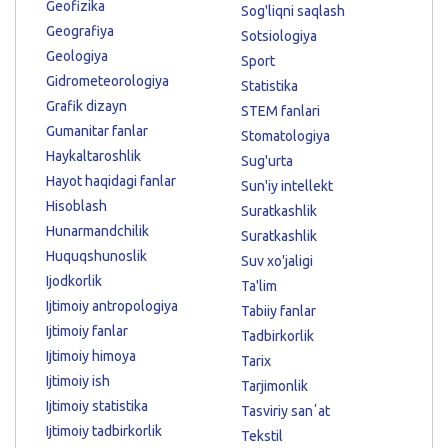
Geofizika
Sog'liqni saqlash
Geografiya
Sotsiologiya
Geologiya
Sport
Gidrometeorologiya
Statistika
Grafik dizayn
STEM fanlari
Gumanitar fanlar
Stomatologiya
Haykaltaroshlik
Sug'urta
Hayot haqidagi fanlar
Sun'iy intellekt
Hisoblash
Suratkashlik
Hunarmandchilik
Suratkashlik
Huquqshunoslik
Suv xo'jaligi
Ijodkorlik
Ta'lim
Ijtimoiy antropologiya
Tabiiy fanlar
Ijtimoiy fanlar
Tadbirkorlik
Ijtimoiy himoya
Tarix
Ijtimoiy ish
Tarjimonlik
Ijtimoiy statistika
Tasviriy sanʼat
Ijtimoiy tadbirkorlik
Tekstil