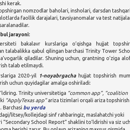
shi kerak.
topshirgan nomzodlar baholari, insholari, darsdan tashqar
otlarda faollik darajalari, tavsiyanomalar va test natijala
saralanadilar.
bul jarayoni:
versiteti bakalavr kurslariga o’qishga hujjat topshi
 talabalikka qabul qilingan barchasi Trinity Tower Scho
a’vogarlik qiladilar. Shuning uchun, grantning o’ziga alo
rish talab etilmaydi.
slariga 2020-yil
1-noyabrgacha
hujjat topshirish mum
rish uchun quyidagilar amalga oshiriladi:
’ldiring. Trinity universitetiga
“common app”, “coalition
ki
“ApplyTexas app”
ariza tizimlari orqali ariza topshirish
. Barchasi
bu yerda
agi/litsey/kollejdagi sinf rahbaringiz, maslahatchi yoki
ri “Secondary School Report” shaklini to’ldirishi va siz uc
noma berishi zarur. Bu onlayn arizaning maxsus qismida