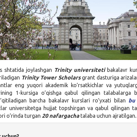
 shtatida joylashgan
Trinity universiteti
bakalavr kur
riladigan
Trinity Tower Scholars
grant dasturiga arizala
antlar eng yuqori akademik ko’rsatkichlar va yutuqlar
ining 1-kursiga o’qishga qabul qilingan talabalarga be
’qitiladigan barcha bakalavr kurslari ro’yxati bilan
bu
tlar universitetga hujjat topshirgan va qabul qilingan ta
ori o’rinda turgan
20 nafargacha
talaba uchun ajratilgan.
r uchun?