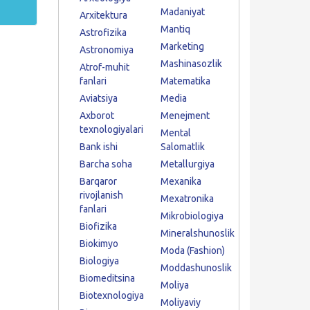
Madaniyat
Arxitektura
Mantiq
Astrofizika
Marketing
Astronomiya
Mashinasozlik
Atrof-muhit
fanlari
Matematika
Aviatsiya
Media
Axborot
Menejment
texnologiyalari
Mental
Bank ishi
Salomatlik
Barcha soha
Metallurgiya
Barqaror
Mexanika
rivojlanish
Mexatronika
fanlari
Mikrobiologiya
Biofizika
Mineralshunoslik
Biokimyo
Moda (Fashion)
Biologiya
Moddashunoslik
Biomeditsina
Moliya
Biotexnologiya
Moliyaviy