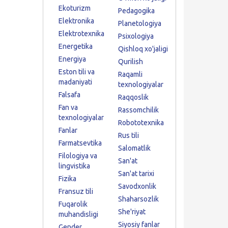
Ekoturizm
Pedagogika
Elektronika
Planetologiya
Elektrotexnika
Psixologiya
Energetika
Qishloq xo'jaligi
Energiya
Qurilish
Eston tili va
Raqamli
madaniyati
texnologiyalar
Falsafa
Raqqoslik
Fan va
Rassomchilik
texnologiyalar
Robototexnika
Fanlar
Rus tili
Farmatsevtika
Salomatlik
Filologiya va
San'at
lingvistika
San'at tarixi
Fizika
Savodxonlik
Fransuz tili
Shaharsozlik
Fuqarolik
She'riyat
muhandisligi
Siyosiy fanlar
Gender