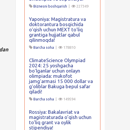
Biznesni boshqarish
|
227349
Yaponiya: Magistratura va
doktorantura bosqichida
oʻqish uchun MEXT toʻliq
grantiga hujjatlar qabul
qilinmoqda!
Barcha soha
|
178810
idan
ClimateScience Olympiad
2024: 25 yoshgacha
boʻlganlar uchun onlayn
olimpiada: mukofot
jamgʻarmasi 15 000 dollar va
gʻoliblar Bakuga bepul safar
qiladi!
Barcha soha
|
149594
Rossiya: Bakalavriat va
magistraturada o’qish uchun
to’liq grant va oylik
stipendiya!