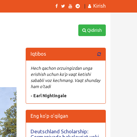
Kirish
|
Qidirish
Iqtibos
Hech qachon orzuingizdan unga
erishish uchun ko’p vaqt ketishi
sababli voz kechmang. Vaqt shunday
ham o’tadi
- Earl Nightingale
Eng ko'p o'qilgan
Deutschland Scholarship:
Germaniyada bakalavriat yoki