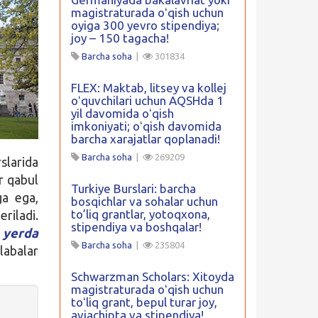
magistraturada oʻqish uchun
oyiga 300 yevro stipendiya;
joy – 150 tagacha!
Barcha soha
|
301834
FLEX: Maktab, litsey va kollej
oʻquvchilari uchun AQSHda 1
yil davomida oʻqish
imkoniyati; oʻqish davomida
barcha xarajatlar qoplanadi!
Barcha soha
|
269209
slarida
r qabul
Turkiye Burslari: barcha
ga ega,
bosqichlar va sohalar uchun
to’liq grantlar, yotoqxona,
riladi.
stipendiya va boshqalar!
 yerda
Barcha soha
|
235804
labalar
Schwarzman Scholars: Xitoyda
magistraturada oʻqish uchun
toʻliq grant, bepul turar joy,
aviachipta va stipendiya!