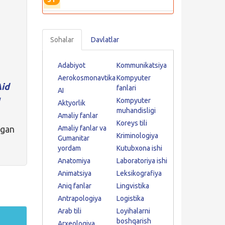
Sohalar
Davlatlar
Adabiyot
Kommunikatsiya
Aerokosmonavtika
Kompyuter
Aid
fanlari
AI
u
Kompyuter
Aktyorlik
muhandisligi
Amaliy fanlar
Koreys tili
lgan
Amaliy fanlar va
Kriminologiya
Gumanitar
yordam
Kutubxona ishi
Anatomiya
Laboratoriya ishi
Animatsiya
Leksikografiya
Aniq fanlar
Lingvistika
Antrapologiya
Logistika
Arab tili
Loyihalarni
boshqarish
Arxeologiya