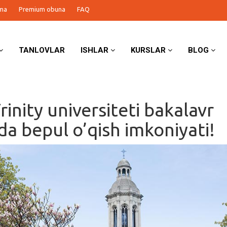
ma
Premium obuna
FAQ
TANLOVLAR
ISHLAR
KURSLAR
BLOG
inity universiteti bakalavr
da bepul o’qish imkoniyati!