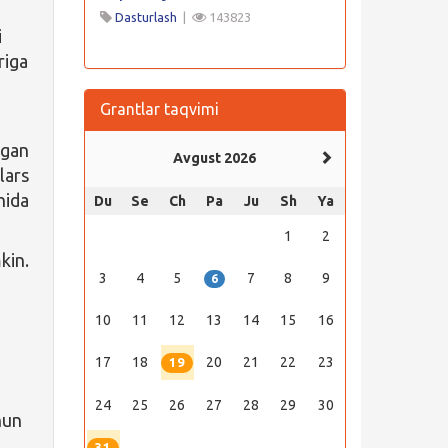
Dasturlash
|
143823
i
riga
Grantlar taqvimi
rgan
Avgust 2026
lars
hida
Du
Se
Ch
Pa
Ju
Sh
Ya
1
2
kin.
3
4
5
7
8
9
6
10
11
12
13
14
15
16
17
18
20
21
22
23
19
24
25
26
27
28
29
30
hun
31