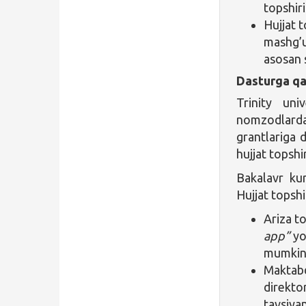
topshiri
Hujjat 
mashg’ul
asosan 
Dasturga qa
Trinity uni
nomzodlardan
grantlariga d
hujjat topshi
Bakalavr kur
Hujjat topshi
Ariza to
app”
yo
mumkin
Maktabd
direkto
tavsiya