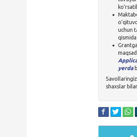
ko’rsati
Maktabd
o’qituvc
uchun t
qismida 
Grantga
maqsad
Applic
yerda
b
Savollaringi
shaxslar bila