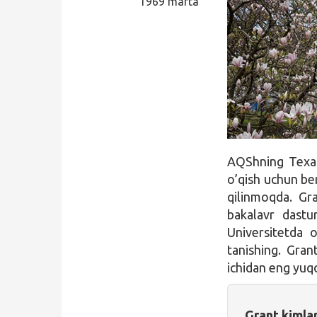
1969 marta
Qidirish
Kirish
AQShning Texas
o’qish uchun be
qilinmoqda. Gr
bakalavr dastur
Universitetda o
tanishing. Gran
ichidan eng yuq
Grant kimla