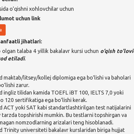
sida o’qishni xohlovchilar uchun
lumot uchun link
a
nfaatli jihatlari:
 olgan talaba 4 yillik bakalavr kursi uchun
o’qish to’lov
od etiladi
.
maktab/litsey/kollej diplomiga ega bo’lishi va baholari
o’lishi zarur.
ingliz tilidan kamida TOEFL iBT 100, IELTS 7,0 yoki
 120 sertifikatiga ega bo’lishi kerak.
ACT yoki SAT kabi standartlashtirilgan test natijalarini
iy tarzda topshirishi mumkin. Bu testlarni topshirgan va
magan nomzodlarning arizalari teng hisoblanadi.
Trinity universiteti bakalavr kurslaridan biriga hujjat