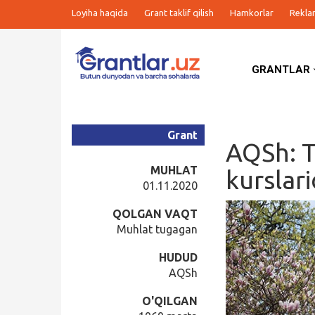
Loyiha haqida
Grant taklif qilish
Hamkorlar
Rekla
GRANTLAR
Grantlar
Tanlovlar
Grant
AQSh: Tr
Ishlar
MUHLAT
kurslari
01.11.2020
Kurslar
QOLGAN VAQT
Muhlat tugagan
Blog
HUDUD
AQSh
Yana
O'QILGAN