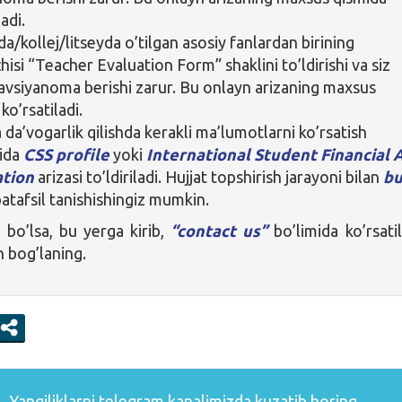
ladi.
a/kollej/litseyda o’tilgan asosiy fanlardan birining
hisi “Teacher Evaluation Form” shaklini to’ldirishi va siz
avsiyanoma berishi zarur. Bu onlayn arizaning maxsus
ko’rsatiladi.
 da’vogarlik qilishda kerakli ma’lumotlarni ko’rsatish
ida
CSS profile
yoki
International Student Financial 
ation
arizasi to’ldiriladi. Hujjat topshirish jarayoni bilan
b
atafsil tanishishingiz mumkin.
z bo’lsa, bu yerga kirib,
“contact us”
bo’limida ko’rsati
n bog’laning.
Yangiliklarni
telegram
kanalimizda kuzatib boring