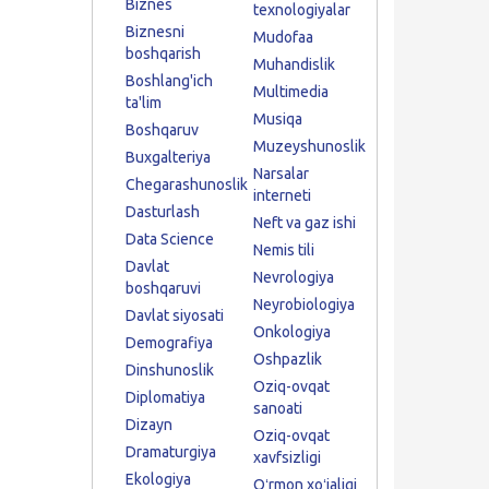
Biznes
texnologiyalar
Biznesni
Mudofaa
boshqarish
Muhandislik
Boshlang'ich
Multimedia
ta'lim
Musiqa
Boshqaruv
Muzeyshunoslik
Buxgalteriya
Narsalar
Chegarashunoslik
interneti
Dasturlash
Neft va gaz ishi
Data Science
Nemis tili
Davlat
Nevrologiya
boshqaruvi
Neyrobiologiya
Davlat siyosati
Onkologiya
Demografiya
Oshpazlik
Dinshunoslik
Oziq-ovqat
Diplomatiya
sanoati
Dizayn
Oziq-ovqat
Dramaturgiya
xavfsizligi
Ekologiya
Oʻrmon xoʻjaligi