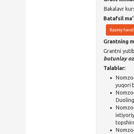
Bakalavr kur
Batafsil ma'
Rasmiy havol
Grantning ma
Grantni yutib
butunlay oz
Talablar:
Nomzod 
yuqori b
Nomzod 
Duolingo
Nomzod 
ixtiyor
topshir
Nomzod 