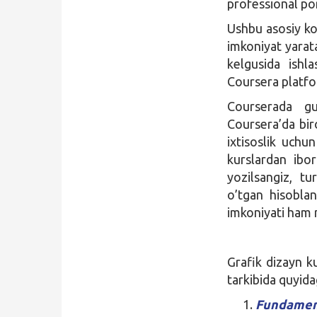
professional por
Ushbu asosiy ko
imkoniyat yarata
kelgusida ishl
Coursera platfor
Courserada gur
Coursera’da biro
ixtisoslik uchu
kurslardan ibor
yozilsangiz, t
o’tgan hisoblan
imkoniyati ham 
Grafik dizayn k
tarkibida quyida
Fundament