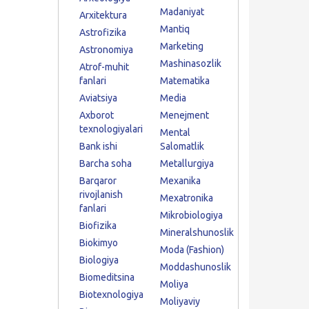
Madaniyat
Arxitektura
Mantiq
Astrofizika
Marketing
Astronomiya
Mashinasozlik
Atrof-muhit
fanlari
Matematika
Aviatsiya
Media
Axborot
Menejment
texnologiyalari
Mental
Bank ishi
Salomatlik
Barcha soha
Metallurgiya
Barqaror
Mexanika
rivojlanish
Mexatronika
fanlari
Mikrobiologiya
Biofizika
Mineralshunoslik
Biokimyo
Moda (Fashion)
Biologiya
Moddashunoslik
Biomeditsina
Moliya
Biotexnologiya
Moliyaviy