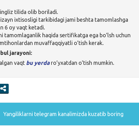
ingliz tilida olib boriladi.
dizayn ixtisosligi tarkibidagi jami beshta tamomlashga
n 6 oy vaqt ketadi.
ni tamomlaganlik haqida sertifikatga ega bo’lsh uchun
imtihonlardan muvaffaqqiyatli o’tish kerak.
bul jarayoni:
talgan vaqt
bu yerda
ro’yxatdan o’tish mumkin.
Yangiliklarni
telegram
kanalimizda kuzatib boring