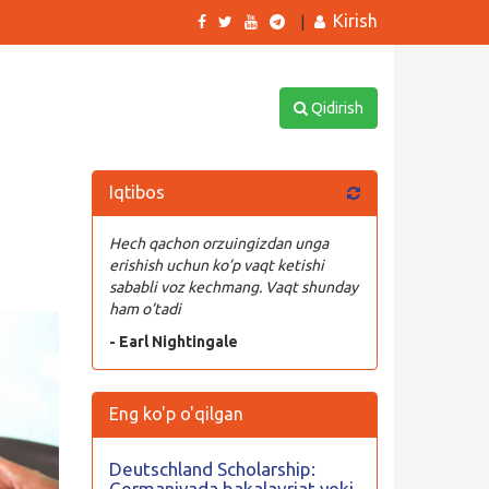
Kirish
|
Qidirish
Iqtibos
Hech qachon orzuingizdan unga
erishish uchun ko’p vaqt ketishi
sababli voz kechmang. Vaqt shunday
ham o’tadi
- Earl Nightingale
Eng ko'p o'qilgan
Deutschland Scholarship:
Germaniyada bakalavriat yoki