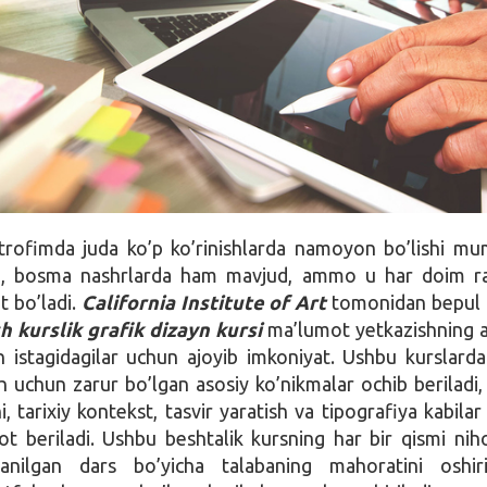
trofimda juda ko’p ko’rinishlarda namoyon bo’lishi mu
m, bosma nashrlarda ham mavjud, ammo u har doim r
t bo’ladi.
California Institute of Art
tomonidan bepul 
h kurslik grafik dizayn kursi
ma’lumot yetkazishning 
sh istagidagilar uchun ajoyib imkoniyat. Ushbu kurslarda
sh uchun zarur bo’lgan asosiy ko’nikmalar ochib beriladi,
i, tarixiy kontekst, tasvir yaratish va tipografiya kabilar
ot beriladi. Ushbu beshtalik kursning har bir qismi nih
ganilgan dars bo’yicha talabaning mahoratini oshir