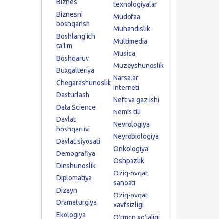
Biznes
texnologiyalar
Biznesni
Mudofaa
boshqarish
Muhandislik
Boshlang'ich
Multimedia
ta'lim
Musiqa
Boshqaruv
Muzeyshunoslik
Buxgalteriya
Narsalar
Chegarashunoslik
interneti
Dasturlash
Neft va gaz ishi
Data Science
Nemis tili
Davlat
Nevrologiya
boshqaruvi
Neyrobiologiya
Davlat siyosati
Onkologiya
Demografiya
Oshpazlik
Dinshunoslik
Oziq-ovqat
Diplomatiya
sanoati
Dizayn
Oziq-ovqat
Dramaturgiya
xavfsizligi
Ekologiya
Oʻrmon xoʻjaligi