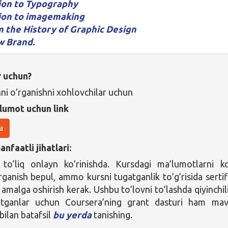
ion to Typography
ion to imagemaking
m the History of Graphic Design
w Brand.
r uchun?
nni o’rganishni xohlovchilar uchun
lumot uchun link
a
nfaatli jihatlari:
to’liq onlayn ko’rinishda. Kursdagi ma’lumotlarni ko
rganish bepul, ammo kursni tugatganlik to’g’risida sertif
amalga oshirish kerak. Ushbu to’lovni to’lashda qiyinchil
tganlar uchun Coursera’ning grant dasturi ham mav
bilan batafsil
bu yerda
tanishing.