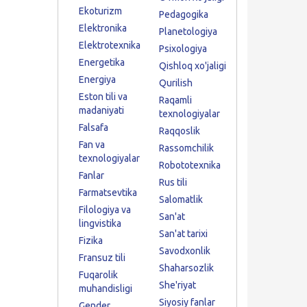
Ekoturizm
Pedagogika
Elektronika
Planetologiya
Elektrotexnika
Psixologiya
Energetika
Qishloq xo'jaligi
Energiya
Qurilish
Eston tili va
Raqamli
madaniyati
texnologiyalar
Falsafa
Raqqoslik
Fan va
Rassomchilik
texnologiyalar
Robototexnika
Fanlar
Rus tili
Farmatsevtika
Salomatlik
Filologiya va
San'at
lingvistika
San'at tarixi
Fizika
Savodxonlik
Fransuz tili
Shaharsozlik
Fuqarolik
She'riyat
muhandisligi
Siyosiy fanlar
Gender