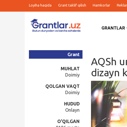
Loyiha haqida
Grant taklif qilish
Hamkorlar
Rekla
GRANTLAR
Grantlar
Tanlovlar
Grant
AQSh un
Ishlar
MUHLAT
dizayn k
Doimiy
Kurslar
QOLGAN VAQT
Doimiy
Blog
HUDUD
Onlayn
Yana
O'QILGAN