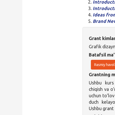
Introduct
Introduct
Ideas fro
Brand Ne
Grant kimla
Grafik dizay
Batafsil ma'
Rasmiy havol
Grantning ma
Ushbu kurs 
chiqish va o’
uchun to’lov 
duch kelayo
Ushbu grant 