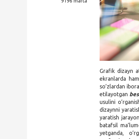
9196 marta
Qidirish
Kirish
Grafik dizayn a
ekranlarda ha
so’zlardan ibora
etilayotgan
bes
usulini o’rgani
dizaynni yarati
yaratish jarayon
batafsil ma’lum
yetganda, o’r