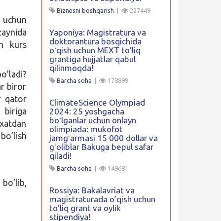
Biznesni boshqarish
|
227449
h uchun
zaynida
Yaponiya: Magistratura va
doktorantura bosqichida
yn kurs
oʻqish uchun MEXT toʻliq
grantiga hujjatlar qabul
qilinmoqda!
’ladi?
Barcha soha
|
178899
r biror
r qator
ClimateScience Olympiad
 biriga
2024: 25 yoshgacha
boʻlganlar uchun onlayn
yxatdan
olimpiada: mukofot
bo’lish
jamgʻarmasi 15 000 dollar va
gʻoliblar Bakuga bepul safar
qiladi!
Barcha soha
|
149681
bo’lib,
Rossiya: Bakalavriat va
magistraturada o’qish uchun
to’liq grant va oylik
stipendiya!