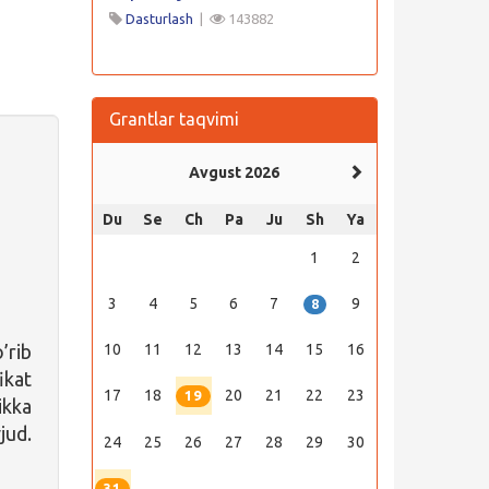
Dasturlash
|
143882
Grantlar taqvimi
Avgust 2026
Du
Se
Ch
Pa
Ju
Sh
Ya
1
2
3
4
5
6
7
9
8
’rib
10
11
12
13
14
15
16
ikat
17
18
20
21
22
23
19
ikka
jud.
24
25
26
27
28
29
30
31