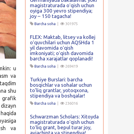
magistraturada oʻqish uchun
oyiga 300 yevro stipendiya;
joy – 150 tagacha!
Barcha soha
|
301975
FLEX: Maktab, litsey va kollej
oʻquvchilari uchun AQSHda 1
yil davomida oʻqish
imkoniyati; oʻqish davomida
barcha xarajatlar qoplanadi!
Barcha soha
|
269419
mkin: u
asm va
Turkiye Burslari: barcha
taqdim
bosqichlar va sohalar uchun
to’liq grantlar, yotoqxona,
ana shu
stipendiya va boshqalar!
 grafik
Barcha soha
|
236016
 dizayn
 haqida
Schwarzman Scholars: Xitoyda
oyasiga
magistraturada oʻqish uchun
toʻliq grant, bepul turar joy,
ish va
aviachipta va stipendiya!