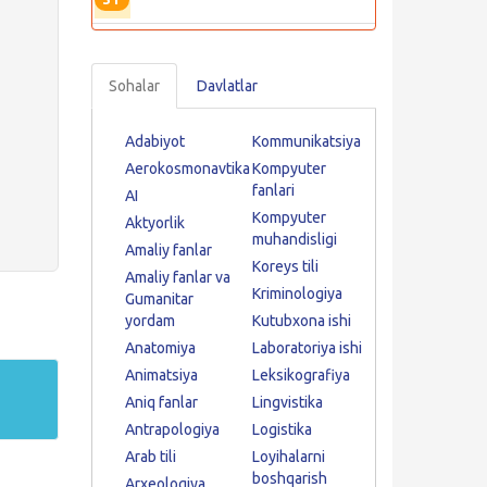
Sohalar
Davlatlar
Adabiyot
Kommunikatsiya
Aerokosmonavtika
Kompyuter
fanlari
AI
Kompyuter
Aktyorlik
muhandisligi
Amaliy fanlar
Koreys tili
Amaliy fanlar va
Kriminologiya
Gumanitar
yordam
Kutubxona ishi
Anatomiya
Laboratoriya ishi
Animatsiya
Leksikografiya
Aniq fanlar
Lingvistika
Antrapologiya
Logistika
Arab tili
Loyihalarni
boshqarish
Arxeologiya