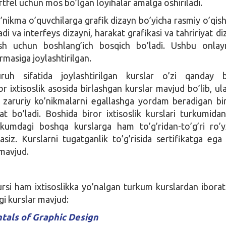
tfel uchun mos bo’lgan loyihalar amalga oshiriladi.
’nikma o’quvchilarga grafik dizayn bo’yicha rasmiy o’qis
di va interfeys dizayni, harakat grafikasi va tahririyat di
ash uchun boshlang’ich bosqich bo’ladi. Ushbu onla
masiga joylashtirilgan.
uh sifatida joylashtirilgan kurslar o’zi qanday bo
r ixtisoslik asosida birlashgan kurslar mavjud bo’lib, ula
n zaruriy ko’nikmalarni egallashga yordam beradigan bi
at bo’ladi. Boshida biror ixtisoslik kurslari turkumidan
urkumdagi boshqa kurslarga ham to’g’ridan-to’g’ri ro’
asiz. Kurslarni tugatganlik to’g’risida sertifikatga ega 
mavjud.
ursi ham ixtisoslikka yo’nalgan turkum kurslardan iborat 
gi kurslar mavjud:
als of Graphic Design