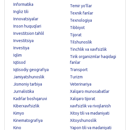
Informatika
Temir yo'llar
Ingliz tili
Texnik fanlar
Innovatsiyalar
Texnologiya
Inson huquqlari
Tibbiyot
Investitsion tahlil
Tijorat
Investitsiya
Tilshunoslik
Investiya
Tinchlik va xavfsizlik
Iqlim
Tirik organizmlar haqidagi
Iqtisod
fanlar
Iqtisodiy geografiya
Transport
Jamiyatshunoslik
Turizm
Jismoniy tarbiya
Veterinariya
Jurnalistika
Xalqaro munosabatlar
Kadrlar boshqaruvi
Xalqaro tijorat
Kiberxavfsizlik
xavfsizlik va rivojlanish
Kimyo
Xitoy tili va madaniyati
Kinematografiya
Xitoyshunoslik
Kino
Yapon tili va madaniyati