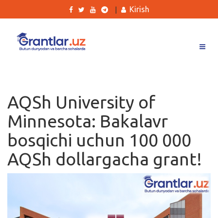
Kirish
|
Grantlar
Tanlovlar
AQSh University of
Ishlar
Minnesota: Bakalavr
Kurslar
bosqichi uchun 100 000
Blog
AQSh dollargacha grant!
Yana
Qidirish