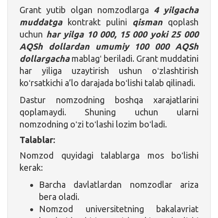
Grant yutib olgan nomzodlarga
4 yilgacha
muddatga
kontrakt pulini
qisman
qoplash
uchun
har yilga 10 000, 15 000 yoki 25 000
AQSh dollardan umumiy 100 000 AQSh
dollargacha
mablagʻ beriladi. Grant muddatini
har yiliga uzaytirish ushun oʻzlashtirish
koʻrsatkichi a’lo darajada boʻlishi talab qilinadi.
Dastur nomzodning boshqa xarajatlarini
qoplamaydi. Shuning uchun ularni
nomzodning oʻzi toʻlashi lozim boʻladi.
Talablar:
Nomzod quyidagi talablarga mos boʻlishi
kerak:
Barcha davlatlardan nomzodlar ariza
bera oladi.
Nomzod universitetning bakalavriat