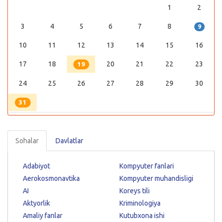
1
2
3
4
5
6
7
8
9
10
11
12
13
14
15
16
17
18
20
21
22
23
19
24
25
26
27
28
29
30
31
Sohalar
Davlatlar
Adabiyot
Kompyuter fanlari
Aerokosmonavtika
Kompyuter muhandisligi
AI
Koreys tili
Aktyorlik
Kriminologiya
Amaliy fanlar
Kutubxona ishi