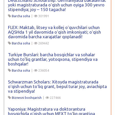
Deutschland Scholarship: Germaniyada bakalavriat
yoki magistraturada oʻqish uchun oyiga 300 yevro
stipendiya; joy – 150 tagacha!
Barcha soha
|
301991
FLEX: Maktab, litsey va kollej oʻquvchilari uchun
AQSHda 1 yil davomida oʻqish imkoniyati; oʻqish
davomida barcha xarajatlar qoplanadi!
Barcha soha
|
269442
Turkiye Burslari: barcha bosqichlar va sohalar
uchun to’liq grantlar, yotoqxona, stipendiya va
boshqalar!
Barcha soha
|
236054
Schwarzman Scholars: Xitoyda magistraturada
oʻqish uchun toʻliq grant, bepul turar joy, aviachipta
va stipendiya!
Biznesni boshqarish
|
227466
Yaponiya: Magistratura va doktorantura
bosqichida oʻqish uchun MEXT toʻliq grantiga