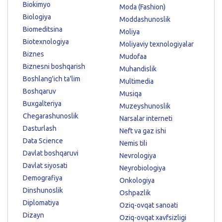
Biokimyo
Moda (Fashion)
Biologiya
Moddashunoslik
Biomeditsina
Moliya
Biotexnologiya
Moliyaviy texnologiyalar
Biznes
Mudofaa
Biznesni boshqarish
Muhandislik
Boshlang'ich ta'lim
Multimedia
Boshqaruv
Musiqa
Buxgalteriya
Muzeyshunoslik
Chegarashunoslik
Narsalar interneti
Dasturlash
Neft va gaz ishi
Data Science
Nemis tili
Davlat boshqaruvi
Nevrologiya
Davlat siyosati
Neyrobiologiya
Demografiya
Onkologiya
Dinshunoslik
Oshpazlik
Diplomatiya
Oziq-ovqat sanoati
Dizayn
Oziq-ovqat xavfsizligi