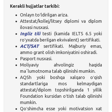
Kerakli hujjatlar tarkibi:
Onlayn toʻldirilgan ariza.
Attestat/kollej/litsey diplomi va diplom
ilovasi nusxasi.
Ingliz tili
testi (kamida IELTS 6.5 yoki
roʻyxatda berilgan ekvivalent) sertifikati.
ACT/SAT
sertifikati. Majburiy emas,
ammo grant olish imkoniyatini oshiradi.
Pasport nusxasi.
Moliyaviy ahvolingiz haqida
maʼlumotnoma talab qilinishi mumkin.
AQSh yoki boshqa xalqaro oʻqish
standartlariga mos kelmaydigan
attestat/diplom topshirilganda 1 yillik
Foundation kursidan oʻtish talab qilinishi
mumkin.
Qoʻshimcha esse yoki motivatsion xat