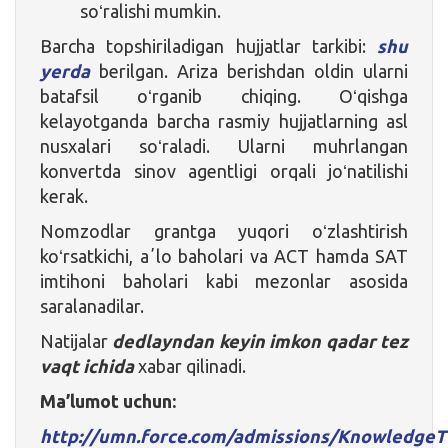
soʻralishi mumkin.
Barcha topshiriladigan hujjatlar tarkibi:
shu
yerda
berilgan. Ariza berishdan oldin ularni
batafsil oʻrganib chiqing. Oʻqishga
kelayotganda barcha rasmiy hujjatlarning asl
nusxalari soʻraladi. Ularni muhrlangan
konvertda sinov agentligi orqali joʻnatilishi
kerak.
Nomzodlar grantga yuqori oʻzlashtirish
koʻrsatkichi, aʼlo baholari va ACT hamda SAT
imtihoni baholari kabi mezonlar asosida
saralanadilar.
Natijalar
dedlayndan keyin imkon qadar tez
vaqt ichida
xabar qilinadi.
Ma’lumot uchun:
http://umn.force.com/admissions/Knowledge