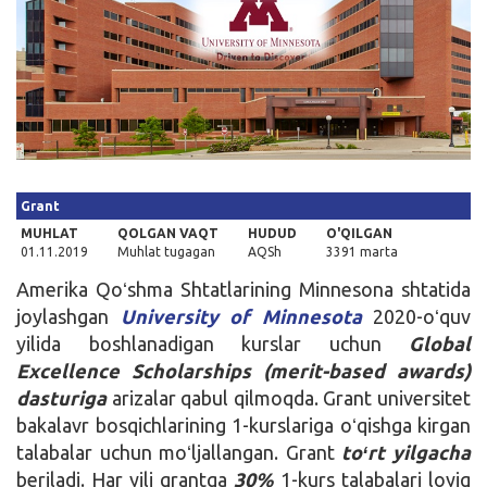
Kirish
Grant
MUHLAT
QOLGAN VAQT
HUDUD
O'QILGAN
01.11.2019
Muhlat tugagan
AQSh
3391 marta
Amerika Qoʻshma Shtatlarining Minnesona shtatida
joylashgan
University of Minnesota
2020-oʻquv
yilida boshlanadigan kurslar uchun
Global
Excellence Scholarships (merit-based awards)
dasturiga
arizalar qabul qilmoqda. Grant universitet
bakalavr bosqichlarining 1-kurslariga oʻqishga kirgan
talabalar uchun moʻljallangan. Grant
toʻrt yilgacha
beriladi. Har yili grantga
30%
1-kurs talabalari loyiq