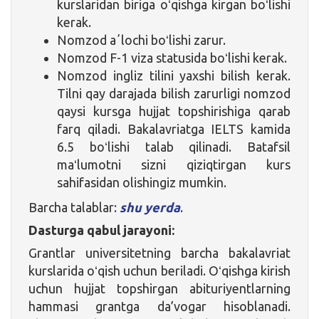
kurslaridan biriga oʻqishga kirgan boʻlishi
kerak.
Nomzod aʼlochi boʻlishi zarur.
Nomzod F-1 viza statusida boʻlishi kerak.
Nomzod ingliz tilini yaxshi bilish kerak.
Tilni qay darajada bilish zarurligi nomzod
qaysi kursga hujjat topshirishiga qarab
farq qiladi. Bakalavriatga IELTS kamida
6.5 boʻlishi talab qilinadi. Batafsil
maʻlumotni sizni qiziqtirgan kurs
sahifasidan olishingiz mumkin.
Barcha talablar:
shu yerda
.
Dasturga qabul jarayoni:
Grantlar universitetning barcha bakalavriat
kurslarida oʻqish uchun beriladi. Oʻqishga kirish
uchun hujjat topshirgan abituriyentlarning
hammasi grantga da’vogar hisoblanadi.