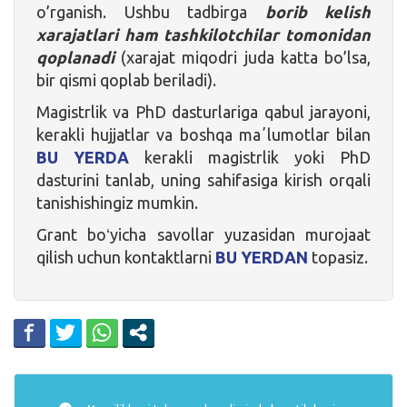
o’rganish. Ushbu tadbirga
borib kelish
xarajatlari ham tashkilotchilar tomonidan
qoplanadi
(xarajat miqodri juda katta bo’lsa,
bir qismi qoplab beriladi).
Magistrlik va PhD dasturlariga qabul jarayoni,
kerakli hujjatlar va boshqa maʼlumotlar bilan
BU YERDA
kerakli magistrlik yoki PhD
dasturini tanlab, uning sahifasiga kirish orqali
tanishishingiz mumkin.
Grant boʻyicha savollar yuzasidan murojaat
qilish uchun kontaktlarni
BU YERDAN
topasiz.