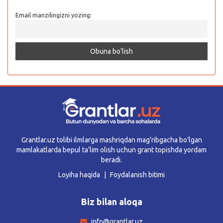
Email manzilingizni yozing:
Grantlar.uz tolibi ilmlarga mashriqdan mag’ribgacha bo’lgan
mamlakatlarda bepul ta’lim olish uchun grant topishda yordam
beradi.
Loyiha haqida
Foydalanish bitimi
Biz bilan aloqa
info@grantlar.uz