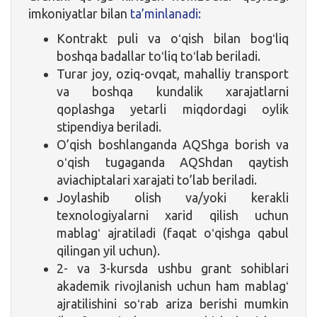
imkoniyatlar bilan
ta’minlanadi:
Kontrakt puli va oʻqish bilan bogʻliq
boshqa badallar toʻliq toʻlab beriladi.
Turar joy, oziq-ovqat, mahalliy transport
va boshqa kundalik xarajatlarni
qoplashga yetarli miqdordagi oylik
stipendiya beriladi.
O’qish boshlanganda AQShga borish va
oʻqish tugaganda AQShdan qaytish
aviachiptalari xarajati to’lab beriladi.
Joylashib olish va/yoki kerakli
texnologiyalarni xarid qilish uchun
mablagʻ ajratiladi (faqat oʻqishga qabul
qilingan yil uchun).
2- va 3-kursda ushbu grant sohiblari
akademik rivojlanish uchun ham mablagʻ
ajratilishini soʻrab ariza berishi mumkin