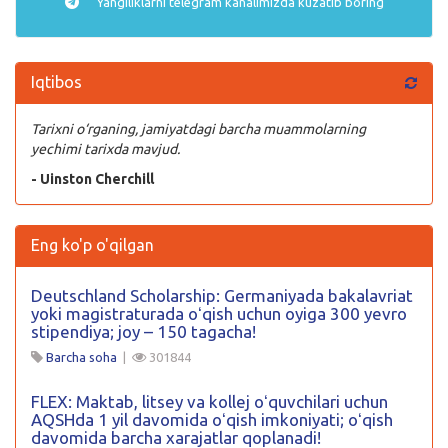
Yangiliklarni
telegram
kanalimizda kuzatib boring
Iqtibos
Tarixni o‘rganing, jamiyatdagi barcha muammolarning
yechimi tarixda mavjud.
- Uinston Cherchill
Eng ko'p o'qilgan
Deutschland Scholarship: Germaniyada bakalavriat
yoki magistraturada oʻqish uchun oyiga 300 yevro
stipendiya; joy – 150 tagacha!
Barcha soha
|
301844
FLEX: Maktab, litsey va kollej oʻquvchilari uchun
AQSHda 1 yil davomida oʻqish imkoniyati; oʻqish
davomida barcha xarajatlar qoplanadi!