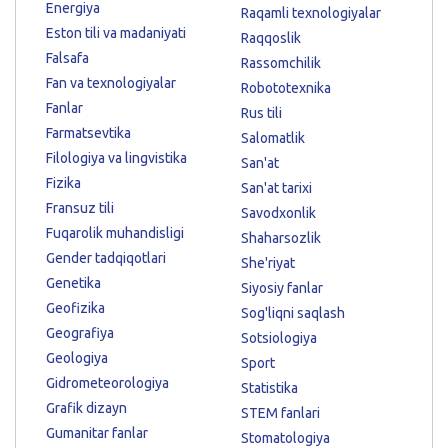
Energiya
Raqamli texnologiyalar
Eston tili va madaniyati
Raqqoslik
Falsafa
Rassomchilik
Fan va texnologiyalar
Robototexnika
Fanlar
Rus tili
Farmatsevtika
Salomatlik
Filologiya va lingvistika
San'at
Fizika
San'at tarixi
Fransuz tili
Savodxonlik
Fuqarolik muhandisligi
Shaharsozlik
Gender tadqiqotlari
She'riyat
Genetika
Siyosiy fanlar
Geofizika
Sog'liqni saqlash
Geografiya
Sotsiologiya
Geologiya
Sport
Gidrometeorologiya
Statistika
Grafik dizayn
STEM fanlari
Gumanitar fanlar
Stomatologiya