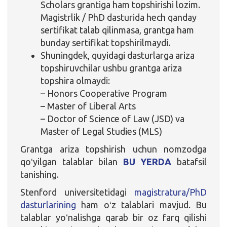
Scholars grantiga ham topshirishi lozim.
Magistrlik / PhD dasturida hech qanday
sertifikat talab qilinmasa, grantga ham
bunday sertifikat topshirilmaydi.
Shuningdek, quyidagi dasturlarga ariza
topshiruvchilar ushbu grantga ariza
topshira olmaydi:
– Honors Cooperative Program
– Master of Liberal Arts
– Doctor of Science of Law (JSD) va
Master of Legal Studies (MLS)
Grantga ariza topshirish uchun nomzodga
qoʻyilgan talablar bilan
BU YERDA
batafsil
tanishing.
Stenford universitetidagi
magistratura/PhD
dasturlarining
ham oʻz talablari mavjud. Bu
talablar yoʻnalishga qarab bir oz farq qilishi