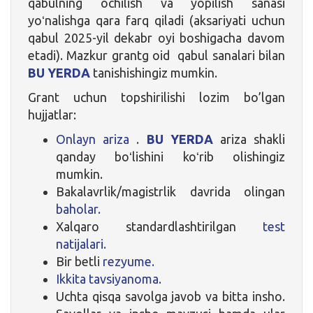
qabulning ochilish va yopilish sanasi
yoʻnalishga qara farq qiladi (aksariyati uchun
qabul 2025-yil dekabr oyi boshigacha davom
etadi). Mazkur grantg oid qabul sanalari bilan
BU YERDA
tanishishingiz mumkin.
Grant uchun topshirilishi lozim bo’lgan
hujjatlar:
Onlayn ariza
.
BU YERDA
ariza shakli
qanday boʻlishini koʻrib olishingiz
mumkin.
Bakalavrlik/magistrlik davrida olingan
baholar.
Xalqaro standardlashtirilgan
test
natijalari.
Bir betli
rezyume.
Ikkita tavsiyanoma.
Uchta qisqa savolga javob va bitta insho.