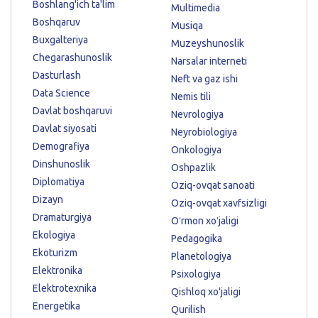
Boshlang'ich ta'lim
Multimedia
Boshqaruv
Musiqa
Buxgalteriya
Muzeyshunoslik
Chegarashunoslik
Narsalar interneti
Dasturlash
Neft va gaz ishi
Data Science
Nemis tili
Davlat boshqaruvi
Nevrologiya
Davlat siyosati
Neyrobiologiya
Demografiya
Onkologiya
Dinshunoslik
Oshpazlik
Diplomatiya
Oziq-ovqat sanoati
Dizayn
Oziq-ovqat xavfsizligi
Dramaturgiya
Oʻrmon xoʻjaligi
Ekologiya
Pedagogika
Ekoturizm
Planetologiya
Elektronika
Psixologiya
Elektrotexnika
Qishloq xo'jaligi
Energetika
Qurilish