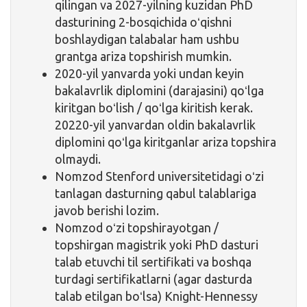
qilingan va 2027-yilning kuzidan PhD
dasturining 2-bosqichida oʻqishni
boshlaydigan talabalar ham ushbu
grantga ariza topshirish mumkin.
2020-yil yanvarda yoki undan keyin
bakalavrlik diplomini (darajasini) qoʻlga
kiritgan boʻlish / qoʻlga kiritish kerak.
20220-yil yanvardan oldin bakalavrlik
diplomini qoʻlga kiritganlar ariza topshira
olmaydi.
Nomzod Stenford universitetidagi oʻzi
tanlagan dasturning qabul talablariga
javob berishi lozim.
Nomzod oʻzi topshirayotgan /
topshirgan magistrik yoki PhD dasturi
talab etuvchi til sertifikati va boshqa
turdagi sertifikatlarni (agar dasturda
talab etilgan boʻlsa) Knight-Hennessy