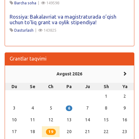
Barcha soha
|
149598
Rossiya: Bakalavriat va magistraturada o’qish
uchun to’liq grant va oylik stipendiya!
Dasturlash
|
143825
Grantlar taqvimi
Avgust 2026
Du
Se
Ch
Pa
Ju
Sh
Ya
1
2
3
4
5
7
8
9
6
10
11
12
13
14
15
16
17
18
20
21
22
23
19