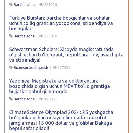
Barcha soha
|
269226
Turkiye Burslari: barcha bosqichlar va sohalar
uchun to’liq grantlar, yotoqxona, stipendiya va
boshqalar!
Barcha soha
|
235814
Schwarzman Scholars: Xitoyda magistraturada
oʻqish uchun toʻliq grant, bepul turar joy, aviachipta
va stipendiya!
Biznesni boshqarish
|
227351
Yaponiya: Magistratura va doktorantura
bosqichida oʻqish uchun MEXT toʻliq grantiga
hujjatlar qabul qilinmoqda!
Barcha soha
|
178812
ClimateScience Olympiad 2024: 25 yoshgacha
boʻlganlar uchun onlayn olimpiada: mukofot
jamgʻarmasi 15 000 dollar va gʻoliblar Bakuga
bepul safar qiladi!