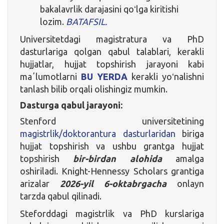
bakalavrlik darajasini qoʻlga kiritishi
lozim.
BATAFSIL.
Universitetdagi magistratura va PhD
dasturlariga qolgan qabul talablari, kerakli
hujjatlar, hujjat topshirish jarayoni kabi
maʼlumotlarni
BU YERDA
kerakli yoʻnalishni
tanlash bilib orqali olishingiz mumkin.
Dasturga qabul jarayoni:
Stenford universitetining
magistrlik/doktorantura dasturlaridan
biriga
hujjat topshirish va ushbu grantga hujjat
topshirish
bir-birdan alohida
amalga
oshiriladi. Knight-Hennessy Scholars grantiga
arizalar
2026-yil 6-oktabrgacha
onlayn
tarzda qabul qilinadi.
Steforddagi magistrlik va PhD kurslariga