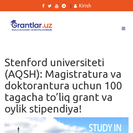
Kirish
|
Grantlar
Tanlovlar
Stenford universiteti
Ishlar
(AQSH): Magistratura va
Kurslar
doktorantura uchun 100
Blog
tagacha to’liq grant va
Yana
oylik stipendiya!
Qidirish