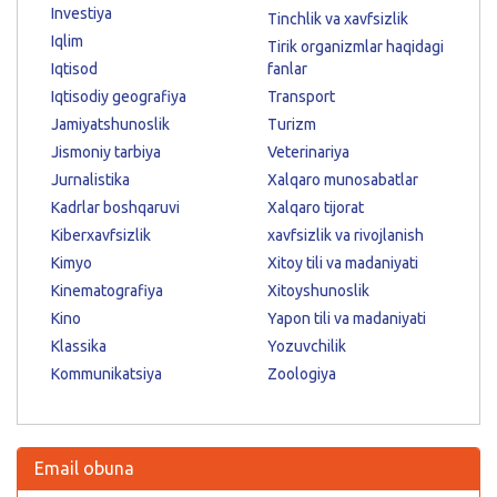
Investiya
Tinchlik va xavfsizlik
Iqlim
Tirik organizmlar haqidagi
Iqtisod
fanlar
Iqtisodiy geografiya
Transport
Jamiyatshunoslik
Turizm
Jismoniy tarbiya
Veterinariya
Jurnalistika
Xalqaro munosabatlar
Kadrlar boshqaruvi
Xalqaro tijorat
Kiberxavfsizlik
xavfsizlik va rivojlanish
Kimyo
Xitoy tili va madaniyati
Kinematografiya
Xitoyshunoslik
Kino
Yapon tili va madaniyati
Klassika
Yozuvchilik
Kommunikatsiya
Zoologiya
Email obuna