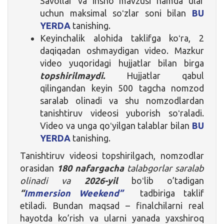
Savollar va insho mavzusi hamda ular
uchun maksimal soʻzlar soni bilan
BU
YERDA
tanishing.
Keyinchalik alohida taklifga koʻra, 2
daqiqadan oshmaydigan video. Mazkur
video yuqoridagi hujjatlar bilan birga
topshirilmaydi.
Hujjatlar qabul
qilingandan keyin 500 tagcha nomzod
saralab olinadi va shu nomzodlardan
tanishtiruv videosi yuborish soʻraladi.
Video va unga qoʻyilgan talablar bilan
BU
YERDA
tanishing.
Tanishtiruv videosi topshirilgach, nomzodlar
orasidan
180 nafargacha
talabgorlar saralab
olinadi va
2026-yil
boʻlib o’tadigan
“
Immersion Weekend”
tadbiriga taklif
etiladi. Bundan maqsad – finalchilarni real
hayotda ko’rish va ularni yanada yaxshiroq