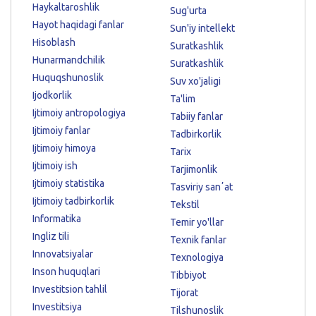
Haykaltaroshlik
Sug'urta
Hayot haqidagi fanlar
Sun'iy intellekt
Hisoblash
Suratkashlik
Hunarmandchilik
Suratkashlik
Huquqshunoslik
Suv xo'jaligi
Ijodkorlik
Ta'lim
Ijtimoiy antropologiya
Tabiiy fanlar
Ijtimoiy fanlar
Tadbirkorlik
Ijtimoiy himoya
Tarix
Ijtimoiy ish
Tarjimonlik
Ijtimoiy statistika
Tasviriy sanʼat
Ijtimoiy tadbirkorlik
Tekstil
Informatika
Temir yo'llar
Ingliz tili
Texnik fanlar
Innovatsiyalar
Texnologiya
Inson huquqlari
Tibbiyot
Investitsion tahlil
Tijorat
Investitsiya
Tilshunoslik