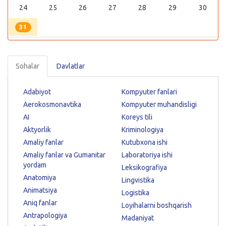
24
25
26
27
28
29
30
31
Sohalar
Davlatlar
Adabiyot
Kompyuter fanlari
Aerokosmonavtika
Kompyuter muhandisligi
AI
Koreys tili
Aktyorlik
Kriminologiya
Amaliy fanlar
Kutubxona ishi
Amaliy fanlar va Gumanitar
Laboratoriya ishi
yordam
Leksikografiya
Anatomiya
Lingvistika
Animatsiya
Logistika
Aniq fanlar
Loyihalarni boshqarish
Antrapologiya
Madaniyat