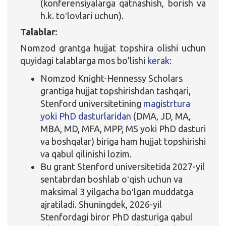
(konferensiyalarga qatnashish, borish va
h.k. toʻlovlari uchun).
Talablar:
Nomzod grantga hujjat topshira olishi uchun
quyidagi talablarga mos bo’lishi
kerak:
Nomzod Knight-Hennessy Scholars
grantiga hujjat topshirishdan tashqari,
Stenford universitetining
magistrtura
yoki PhD dasturlaridan
(DMA, JD, MA,
MBA, MD, MFA, MPP, MS yoki PhD dasturi
va boshqalar) biriga ham hujjat topshirishi
va qabul qilinishi lozim.
Bu grant Stenford universitetida 2027-yil
sentabrdan boshlab oʻqish uchun va
maksimal 3 yilgacha boʻlgan muddatga
ajratiladi. Shuningdek, 2026-yil
Stenfordagi biror PhD dasturiga qabul