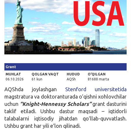
Kirish
Grant
MUHLAT
QOLGAN VAQT
HUDUD
O'QILGAN
06.10.2026
61 kun
AQSh
81688 marta
AQShda joylashgan
Stenford universitetida
magstratura va doktoranturada o’qishni xohlovchilar
uchun
“
Knight-Hennessy Scholars”
grant dasturini
taklif etiladi. Ushbu dastur maqsadi – iqtidorli
talabalarni iqtisodiy jihatdan qo’llab-quvvatlash.
Ushbu grant har yili e’lon qilinadi.