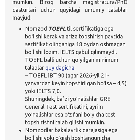
mumkin. Biroq barcha magistratura/PhD
dasturlari uchun quyidagi umumiy talablar
mavjud:
Nomzod
TOEFL
til sertifikatiga ega
boʻlishi kerak va ariza topshirish paytida
sertifikat olinganiga 18 oydan oshmagan
boʻlishi lozim. IELTS qabul qilinmaydi.
TOEFL balli uchun qoʻyilgan minimum
talablar
quyidagicha
:
– TOEFL iBT 90 (agar 2026-yil 21-
yanvardan keyin topshirilgan boʻlsa – 4,5)
yoki IELTS 7,0.
Shuningdek, baʼzi yoʻnalishlar GRE
General Test sertifikatini, ayrim
yoʻnalishlar esa oʻz fani boʻyicha test
topshirishni talab qilishi mumkin.
Nomzodlar bakalavrlik darajasiga ega
boʻlishi yoki oʻqish boshlangunicha