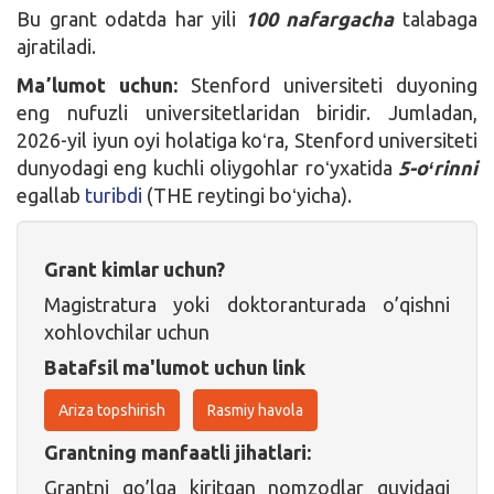
Bu grant odatda har yili
100 nafargacha
talabaga
ajratiladi.
Maʼlumot uchun:
Stenford universiteti duyoning
eng nufuzli universitetlaridan biridir. Jumladan,
2026-yil iyun oyi holatiga koʻra, Stenford universiteti
dunyodagi eng kuchli oliygohlar roʻyxatida
5-oʻrinni
egallab
turibdi
(THE reytingi boʻyicha).
Grant kimlar uchun?
Magistratura yoki doktoranturada o’qishni
xohlovchilar uchun
Batafsil ma'lumot uchun link
Ariza topshirish
Rasmiy havola
Grantning manfaatli jihatlari:
Grantni qo’lga kiritgan nomzodlar quyidagi