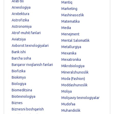
Arab tili
Mantiq
Arxeologiya
Marketing
Arxitektura
Mashinasozlik
Astrofizika
Matematika
Astronomiya
Media
Atrof-muhit fanlari
Menejment
Aviatsiya
Mental Salomatlik
Axborot texnologiyalari
Metallurgiya
Bank ishi
Mexanika
Barcha soha
Mexatronika
Barqaror rivojlanish fanlari
Mikrobiologiya
Biofizika
Mineralshunoslik
Biokimyo
Moda (Fashion)
Biologiya
Moddashunoslik
Biomeditsina
Moliya
Biotexnologiya
Moliyaviy texnologiyalar
Biznes
Mudofaa
Biznesni boshqarish
Muhandislik