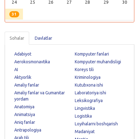
24
25
26
27
28
29
30
31
Sohalar
Davlatlar
Adabiyot
Kompyuter fanlari
Aerokosmonavtika
Kompyuter muhandisligi
AI
Koreys tili
Aktyorlik
Kriminologiya
Amaliy fanlar
Kutubxona ishi
Amaliy fanlar va Gumanitar
Laboratoriya ishi
yordam
Leksikografiya
Anatomiya
Lingvistika
Animatsiya
Logistika
Aniq fanlar
Loyihalarni boshqarish
Antrapologiya
Madaniyat
Arab tili