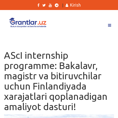
Kirish
|
Grantlar
Tanlovlar
AScI internship
Ishlar
programme: Bakalavr,
Kurslar
magistr va bitiruvchilar
Blog
uchun Finlandiyada
Yana
xarajatlari qoplanadigan
amaliyot dasturi!
Qidirish