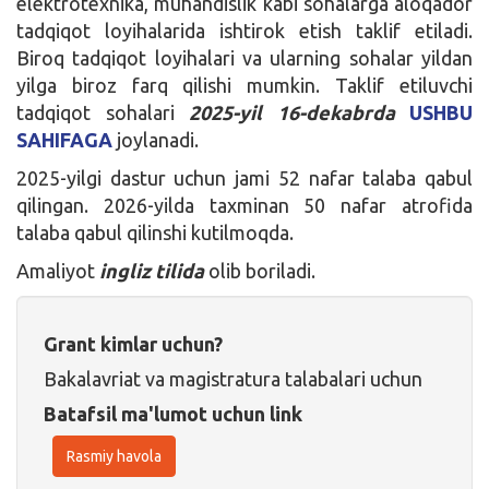
elektrotexnika, muhandislik kabi sohalarga aloqador
tadqiqot loyihalarida ishtirok etish taklif etiladi.
Biroq tadqiqot loyihalari va ularning sohalar yildan
yilga biroz farq qilishi mumkin. Taklif etiluvchi
tadqiqot sohalari
2025-yil 16-dekabrda
USHBU
SAHIFAGA
joylanadi.
2025-yilgi dastur uchun jami 52 nafar talaba qabul
qilingan. 2026-yilda taxminan 50 nafar atrofida
talaba qabul qilinshi kutilmoqda.
Amaliyot
ingliz tilida
olib boriladi.
Grant kimlar uchun?
Bakalavriat va magistratura talabalari uchun
Batafsil ma'lumot uchun link
Rasmiy havola