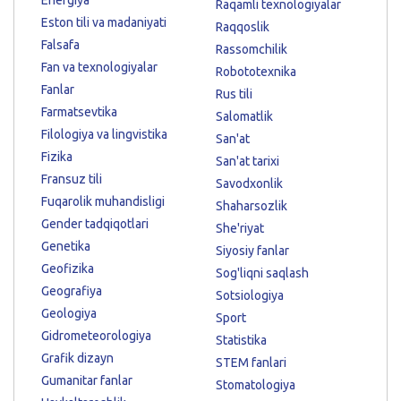
Raqamli texnologiyalar
Eston tili va madaniyati
Raqqoslik
Falsafa
Rassomchilik
Fan va texnologiyalar
Robototexnika
Fanlar
Rus tili
Farmatsevtika
Salomatlik
Filologiya va lingvistika
San'at
Fizika
San'at tarixi
Fransuz tili
Savodxonlik
Fuqarolik muhandisligi
Shaharsozlik
Gender tadqiqotlari
She'riyat
Genetika
Siyosiy fanlar
Geofizika
Sog'liqni saqlash
Geografiya
Sotsiologiya
Geologiya
Sport
Gidrometeorologiya
Statistika
Grafik dizayn
STEM fanlari
Gumanitar fanlar
Stomatologiya