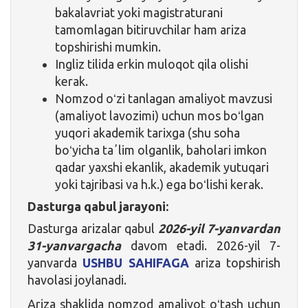
bakalavriat yoki magistraturani
tamomlagan bitiruvchilar ham ariza
topshirishi mumkin.
Ingliz tilida erkin muloqot qila olishi
kerak.
Nomzod oʻzi tanlagan amaliyot mavzusi
(amaliyot lavozimi) uchun mos boʻlgan
yuqori akademik tarixga (shu soha
boʻyicha taʼlim olganlik, baholari imkon
qadar yaxshi ekanlik, akademik yutuqari
yoki tajribasi va h.k.) ega boʻlishi kerak.
Dasturga qabul jarayoni:
Dasturga arizalar qabul
2026-yil 7-yanvardan
31
-yanvargacha
davom etadi. 2026-yil 7-
yanvarda
USHBU SAHIFAGA
ariza topshirish
havolasi joylanadi.
Ariza shaklida nomzod amaliyot oʻtash uchun