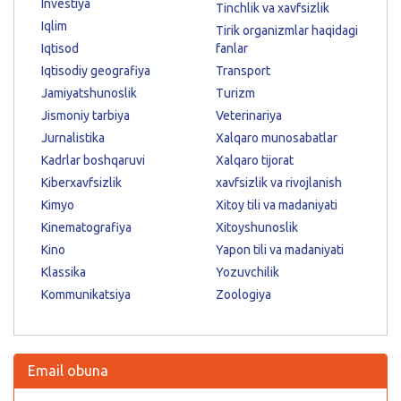
Investiya
Tinchlik va xavfsizlik
Iqlim
Tirik organizmlar haqidagi
Iqtisod
fanlar
Iqtisodiy geografiya
Transport
Jamiyatshunoslik
Turizm
Jismoniy tarbiya
Veterinariya
Jurnalistika
Xalqaro munosabatlar
Kadrlar boshqaruvi
Xalqaro tijorat
Kiberxavfsizlik
xavfsizlik va rivojlanish
Kimyo
Xitoy tili va madaniyati
Kinematografiya
Xitoyshunoslik
Kino
Yapon tili va madaniyati
Klassika
Yozuvchilik
Kommunikatsiya
Zoologiya
Email obuna