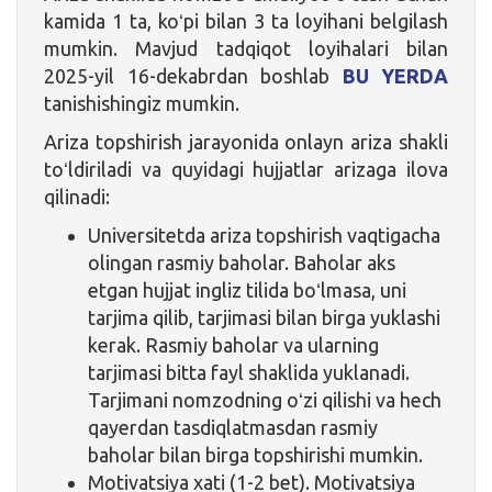
kamida 1 ta, koʻpi bilan 3 ta loyihani belgilash
mumkin. Mavjud tadqiqot loyihalari bilan
2025-yil 16-dekabrdan boshlab
BU YERDA
tanishishingiz mumkin.
Ariza topshirish jarayonida onlayn ariza shakli
toʻldiriladi va quyidagi hujjatlar arizaga ilova
qilinadi:
Universitetda ariza topshirish vaqtigacha
olingan rasmiy baholar. Baholar aks
etgan hujjat ingliz tilida boʻlmasa, uni
tarjima qilib, tarjimasi bilan birga yuklashi
kerak. Rasmiy baholar va ularning
tarjimasi bitta fayl shaklida yuklanadi.
Tarjimani nomzodning oʻzi qilishi va hech
qayerdan tasdiqlatmasdan rasmiy
baholar bilan birga topshirishi mumkin.
Motivatsiya xati (1-2 bet). Motivatsiya