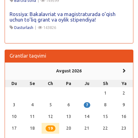
Barcha soha
|
149599
Rossiya: Bakalavriat va magistraturada o’qish
uchun to’liq grant va oylik stipendiya!
Dasturlash
|
143826
Grantlar taqvimi
Avgust 2026
Du
Se
Ch
Pa
Ju
Sh
Ya
1
2
3
4
5
6
8
9
7
10
11
12
13
14
15
16
17
18
20
21
22
23
19