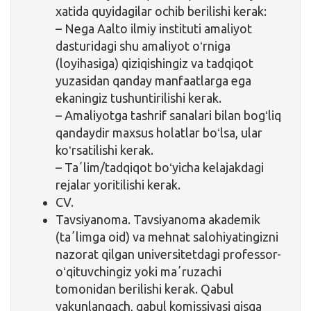
xatida quyidagilar ochib berilishi kerak:
– Nega Aalto ilmiy instituti amaliyot
dasturidagi shu amaliyot oʻrniga
(loyihasiga) qiziqishingiz va tadqiqot
yuzasidan qanday manfaatlarga ega
ekaningiz tushuntirilishi kerak.
– Amaliyotga tashrif sanalari bilan bogʻliq
qandaydir maxsus holatlar boʻlsa, ular
koʻrsatilishi kerak.
– Taʼlim/tadqiqot boʻyicha kelajakdagi
rejalar yoritilishi kerak.
CV.
Tavsiyanoma. Tavsiyanoma akademik
(taʼlimga oid) va mehnat salohiyatingizni
nazorat qilgan universitetdagi professor-
oʻqituvchingiz yoki maʼruzachi
tomonidan berilishi kerak. Qabul
yakunlangach, qabul komissiyasi qisqa