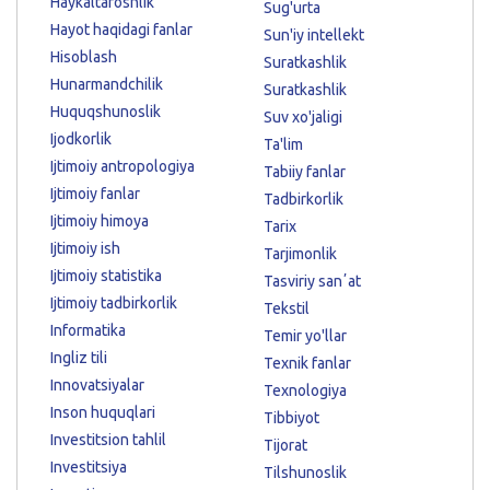
Haykaltaroshlik
Sug'urta
Hayot haqidagi fanlar
Sun'iy intellekt
Hisoblash
Suratkashlik
Hunarmandchilik
Suratkashlik
Huquqshunoslik
Suv xo'jaligi
Ijodkorlik
Ta'lim
Ijtimoiy antropologiya
Tabiiy fanlar
Ijtimoiy fanlar
Tadbirkorlik
Ijtimoiy himoya
Tarix
Ijtimoiy ish
Tarjimonlik
Ijtimoiy statistika
Tasviriy sanʼat
Ijtimoiy tadbirkorlik
Tekstil
Informatika
Temir yo'llar
Ingliz tili
Texnik fanlar
Innovatsiyalar
Texnologiya
Inson huquqlari
Tibbiyot
Investitsion tahlil
Tijorat
Investitsiya
Tilshunoslik