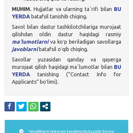
MUHIM.
Hujjatlar va ularning taʼrifi bilan
BU
YERDA
batafsil tanishib chiqing.
Savol bilan dastur tashkilotchilariga murojaat
qilishdan oldin dastur haqidagi rasmiy
maʼlumotlarni
va koʻp beriladigan savollarga
javoblarni
batafsil oʻqib chiqing.
Savollar yuzasidan qanday va qayerga
murojaat qilish haqidagi maʼlumotlar bilan
BU
YERDA
tanishing (“Contact Info for
Applicants” boʻlimi).
Yangiliklarni
telegram
kanalimizda kuzatib boring