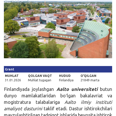
Kirish
Grant
MUHLAT
QOLGAN VAQT
HUDUD
O'QILGAN
31.01.2026
Muhlat tugagan
Finlandiya
21849 marta
Finlandiyada joylashgan
Aalto universiteti
butun
dunyo mamlakatlaridan boʻlgan bakalavriat va
mogistratura talabalariga
Aalto ilmiy instituti
amaliyot dasturini
taklif etadi. Dastur ishtirokchilari
mavzulashtirilgan tadqiqot ishlarida bevosita ishtirok