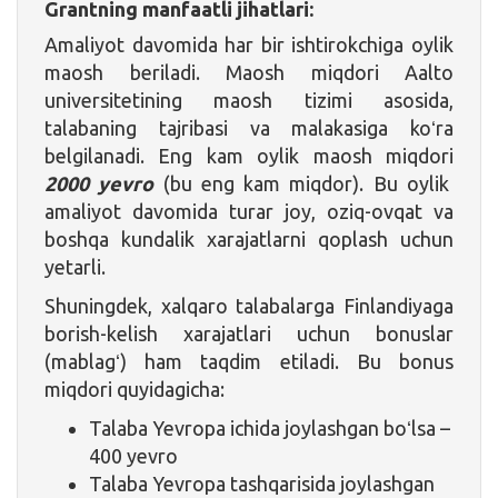
Grantning manfaatli jihatlari:
Amaliyot davomida har bir ishtirokchiga oylik
maosh beriladi. Maosh miqdori Aalto
universitetining maosh tizimi asosida,
talabaning tajribasi va malakasiga koʻra
belgilanadi. Eng kam oylik maosh miqdori
2000 yevro
(bu eng kam miqdor). Bu oylik
amaliyot davomida turar joy, oziq-ovqat va
boshqa kundalik xarajatlarni qoplash uchun
yetarli.
Shuningdek, xalqaro talabalarga Finlandiyaga
borish-kelish xarajatlari uchun bonuslar
(mablagʻ) ham taqdim etiladi. Bu bonus
miqdori quyidagicha:
Talaba Yevropa ichida joylashgan boʻlsa –
400 yevro
Talaba Yevropa tashqarisida joylashgan