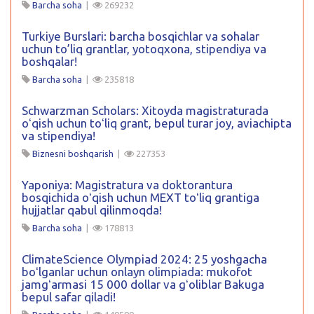
Barcha soha
|
269232
Turkiye Burslari: barcha bosqichlar va sohalar
uchun to’liq grantlar, yotoqxona, stipendiya va
boshqalar!
Barcha soha
|
235818
Schwarzman Scholars: Xitoyda magistraturada
oʻqish uchun toʻliq grant, bepul turar joy, aviachipta
va stipendiya!
Biznesni boshqarish
|
227353
Yaponiya: Magistratura va doktorantura
bosqichida oʻqish uchun MEXT toʻliq grantiga
hujjatlar qabul qilinmoqda!
Barcha soha
|
178813
ClimateScience Olympiad 2024: 25 yoshgacha
boʻlganlar uchun onlayn olimpiada: mukofot
jamgʻarmasi 15 000 dollar va gʻoliblar Bakuga
bepul safar qiladi!