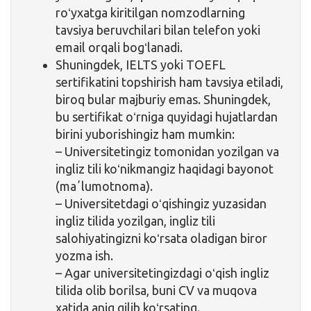
roʻyxatga kiritilgan nomzodlarning
tavsiya beruvchilari bilan telefon yoki
email orqali bogʻlanadi.
Shuningdek, IELTS yoki TOEFL
sertifikatini topshirish ham tavsiya etiladi,
biroq bular majburiy emas. Shuningdek,
bu sertifikat oʻrniga quyidagi hujatlardan
birini yuborishingiz ham mumkin:
– Universitetingiz tomonidan yozilgan va
ingliz tili koʻnikmangiz haqidagi bayonot
(maʼlumotnoma).
– Universitetdagi oʻqishingiz yuzasidan
ingliz tilida yozilgan, ingliz tili
salohiyatingizni koʻrsata oladigan biror
yozma ish.
– Agar universitetingizdagi oʻqish ingliz
tilida olib borilsa, buni CV va muqova
xatida aniq qilib koʻrsating.