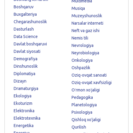
Multimedia
Boshqaruv
Musiqa
Buxgalteriya
Muzeyshunoslik
Chegarashunoslik
Narsalar interneti
Dasturlash
Neft va gaz ishi
Data Science
Nemis tili
Davlat boshqaruvi
Nevrologiya
Davlat siyosati
Neyrobiologiya
Demografiya
Onkologiya
Dinshunoslik
Oshpazlik
Diplomatiya
Oziq-ovqat sanoati
Dizayn
Oziq-ovqat xavfsizligi
Dramaturgiya
Oʻrmon xoʻjaligi
Ekologiya
Pedagogika
Ekoturizm
Planetologiya
Elektronika
Psixologiya
Elektrotexnika
Qishloq xo'jaligi
Energetika
Qurilish
Energiya