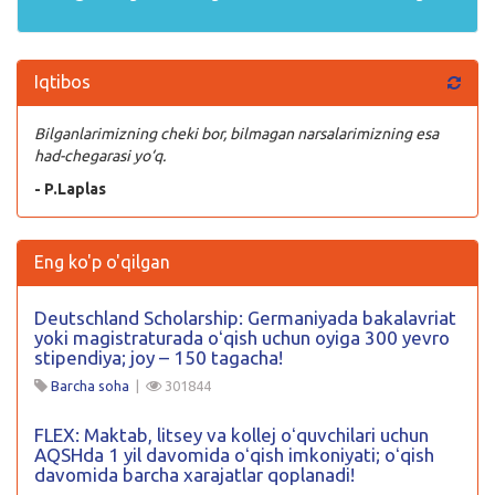
Iqtibos
Bilganlarimizning cheki bor, bilmagan narsalarimizning esa
had-chegarasi yo‘q.
- P.Laplas
Eng ko'p o'qilgan
Deutschland Scholarship: Germaniyada bakalavriat
yoki magistraturada oʻqish uchun oyiga 300 yevro
stipendiya; joy – 150 tagacha!
Barcha soha
|
301844
FLEX: Maktab, litsey va kollej oʻquvchilari uchun
AQSHda 1 yil davomida oʻqish imkoniyati; oʻqish
davomida barcha xarajatlar qoplanadi!