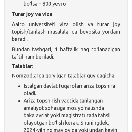
boʻlsa – 800 yevro
Turar joy va viza
Aalto universiteti viza olish va turar joy
topish/tanlash masalalarida bevosita yordam
beradi.
Bundan tashqari, 1 haftalik haq toʻlanadigan
taʼtil ham beriladi.
Talablar:
Nomzodlarga qoʻyilgan talablar quyidagicha:
Istalgan davlat fuqarolari ariza topshira
oladi.
Ariza topshirish vaqtida tanlangan
amaliyot sohasiga mos yoʻnalishda
bakalavriat yoki magistraturada tahsil
olayotgan boʻlish kerak. Shuningdek,
2024-yilning may oyida yoki undan keyin