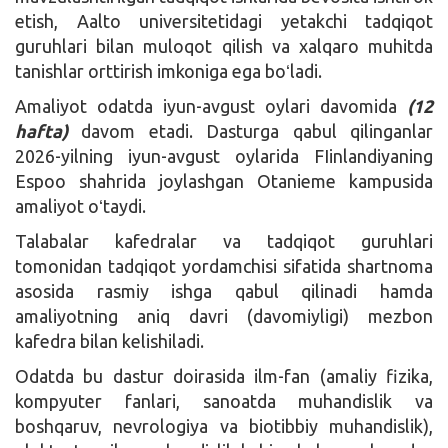
etish, Aalto universitetidagi yetakchi tadqiqot
guruhlari bilan muloqot qilish va xalqaro muhitda
tanishlar orttirish imkoniga ega boʻladi.
Amaliyot odatda iyun-avgust oylari davomida
(12
hafta)
davom etadi. Dasturga qabul qilinganlar
2026-yilning iyun-avgust oylarida FIinlandiyaning
Espoo shahrida joylashgan Otanieme kampusida
amaliyot oʻtaydi.
Talabalar kafedralar va tadqiqot guruhlari
tomonidan tadqiqot yordamchisi sifatida shartnoma
asosida rasmiy ishga qabul qilinadi hamda
amaliyotning aniq davri (davomiyligi) mezbon
kafedra bilan kelishiladi.
Odatda bu dastur doirasida ilm-fan (amaliy fizika,
kompyuter fanlari, sanoatda muhandislik va
boshqaruv, nevrologiya va biotibbiy muhandislik),