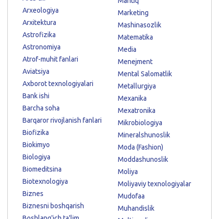
Mantiq
Arxeologiya
Marketing
Arxitektura
Mashinasozlik
Astrofizika
Matematika
Astronomiya
Media
Atrof-muhit fanlari
Menejment
Aviatsiya
Mental Salomatlik
Axborot texnologiyalari
Metallurgiya
Bank ishi
Mexanika
Barcha soha
Mexatronika
Barqaror rivojlanish fanlari
Mikrobiologiya
Biofizika
Mineralshunoslik
Biokimyo
Moda (Fashion)
Biologiya
Moddashunoslik
Biomeditsina
Moliya
Biotexnologiya
Moliyaviy texnologiyalar
Biznes
Mudofaa
Biznesni boshqarish
Muhandislik
Boshlang'ich ta'lim