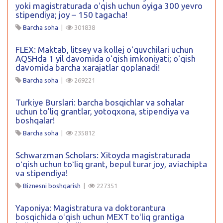
yoki magistraturada oʻqish uchun oyiga 300 yevro
stipendiya; joy – 150 tagacha!
Barcha soha
|
301838
FLEX: Maktab, litsey va kollej oʻquvchilari uchun
AQSHda 1 yil davomida oʻqish imkoniyati; oʻqish
davomida barcha xarajatlar qoplanadi!
Barcha soha
|
269221
Turkiye Burslari: barcha bosqichlar va sohalar
uchun to’liq grantlar, yotoqxona, stipendiya va
boshqalar!
Barcha soha
|
235812
Schwarzman Scholars: Xitoyda magistraturada
oʻqish uchun toʻliq grant, bepul turar joy, aviachipta
va stipendiya!
Biznesni boshqarish
|
227351
Yaponiya: Magistratura va doktorantura
bosqichida oʻqish uchun MEXT toʻliq grantiga