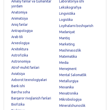
Amaliy fanlar va Gumanitar
Laboratoriya ishi
yordam
Leksikografiya
Anatomiya
Lingvistika
Animatsiya
Logistika
Aniq fanlar
Loyihalarni boshqarish
Antrapologiya
Madaniyat
Arab tili
Mantiq
Arxeologiya
Marketing
Arxitektura
Mashinasozlik
Astrofizika
Matematika
Astronomiya
Media
Atrof-muhit fanlari
Menejment
Aviatsiya
Mental Salomatlik
Axborot texnologiyalari
Metallurgiya
Bank ishi
Mexanika
Barcha soha
Mexatronika
Barqaror rivojlanish fanlari
Mikrobiologiya
Biofizika
Mineralshunoslik