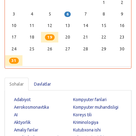
1
2
3
4
5
7
8
9
6
10
11
12
13
14
15
16
17
18
20
21
22
23
19
24
25
26
27
28
29
30
31
Sohalar
Davlatlar
Adabiyot
Kompyuter fanlari
Aerokosmonavtika
Kompyuter muhandisligi
AI
Koreys tili
Aktyorlik
Kriminologiya
Amaliy fanlar
Kutubxona ishi