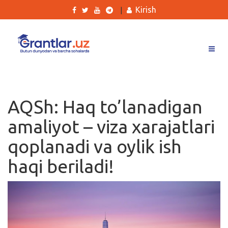
Kirish
|
Grantlar
Tanlovlar
AQSh: Haq to’lanadigan
Ishlar
amaliyot – viza xarajatlari
Kurslar
qoplanadi va oylik ish
Blog
haqi beriladi!
Yana
Qidirish