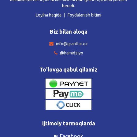
beradi.
Loyiha haqida
Foydalanish bitimi
Biz bilan aloqa
info@grantlar.uz
@hamidziyo
To'lovga qabul qilamiz
Ijtimoiy tarmoqlarda
Facebook