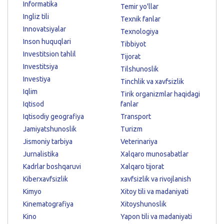
Informatika
Temir yo'llar
Ingliz tili
Texnik fanlar
Innovatsiyalar
Texnologiya
Inson huquqlari
Tibbiyot
Investitsion tahlil
Tijorat
Investitsiya
Tilshunoslik
Investiya
Tinchlik va xavfsizlik
Iqlim
Tirik organizmlar haqidagi
Iqtisod
fanlar
Iqtisodiy geografiya
Transport
Jamiyatshunoslik
Turizm
Jismoniy tarbiya
Veterinariya
Jurnalistika
Xalqaro munosabatlar
Kadrlar boshqaruvi
Xalqaro tijorat
Kiberxavfsizlik
xavfsizlik va rivojlanish
Kimyo
Xitoy tili va madaniyati
Kinematografiya
Xitoyshunoslik
Kino
Yapon tili va madaniyati