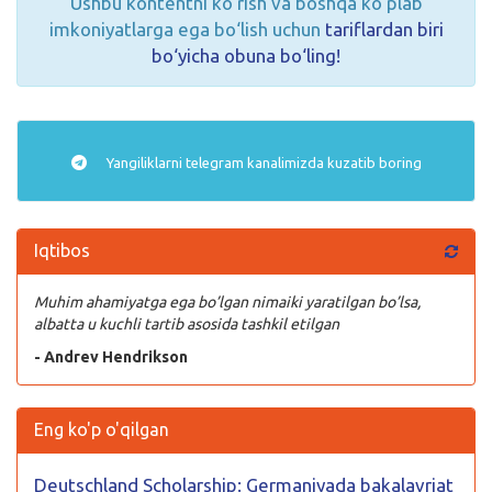
Ushbu kontentni ko‘rish va boshqa ko‘plab
imkoniyatlarga ega bo‘lish uchun
tariflardan biri
bo‘yicha obuna bo‘ling!
Yangiliklarni
telegram
kanalimizda kuzatib boring
Iqtibos
Muhim ahamiyatga ega bo’lgan nimaiki yaratilgan bo’lsa,
albatta u kuchli tartib asosida tashkil etilgan
- Andrev Hendrikson
Eng ko'p o'qilgan
Deutschland Scholarship: Germaniyada bakalavriat