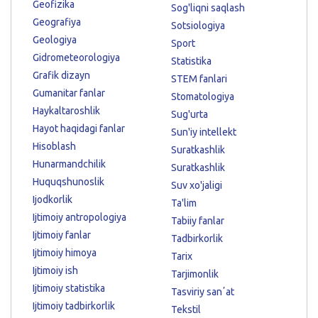
Geofizika
Sog'liqni saqlash
Geografiya
Sotsiologiya
Geologiya
Sport
Gidrometeorologiya
Statistika
Grafik dizayn
STEM fanlari
Gumanitar fanlar
Stomatologiya
Haykaltaroshlik
Sug'urta
Hayot haqidagi fanlar
Sun'iy intellekt
Hisoblash
Suratkashlik
Hunarmandchilik
Suratkashlik
Huquqshunoslik
Suv xo'jaligi
Ijodkorlik
Ta'lim
Ijtimoiy antropologiya
Tabiiy fanlar
Ijtimoiy fanlar
Tadbirkorlik
Ijtimoiy himoya
Tarix
Ijtimoiy ish
Tarjimonlik
Ijtimoiy statistika
Tasviriy sanʼat
Ijtimoiy tadbirkorlik
Tekstil