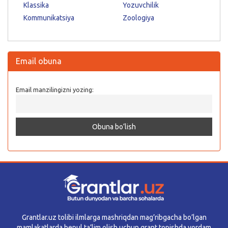
Klassika
Yozuvchilik
Kommunikatsiya
Zoologiya
Email obuna
Email manzilingizni yozing:
Grantlar.uz tolibi ilmlarga mashriqdan mag’ribgacha bo’lgan
mamlakatlarda bepul ta’lim olish uchun grant topishda yordam