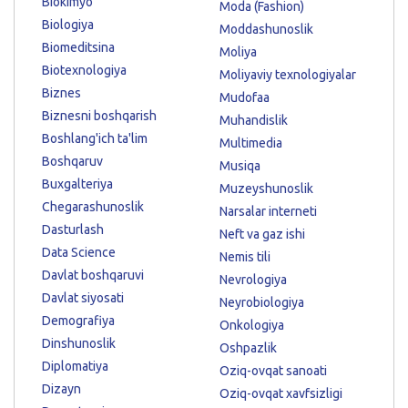
Biokimyo
Moda (Fashion)
Biologiya
Moddashunoslik
Biomeditsina
Moliya
Biotexnologiya
Moliyaviy texnologiyalar
Biznes
Mudofaa
Biznesni boshqarish
Muhandislik
Boshlang'ich ta'lim
Multimedia
Boshqaruv
Musiqa
Buxgalteriya
Muzeyshunoslik
Chegarashunoslik
Narsalar interneti
Dasturlash
Neft va gaz ishi
Data Science
Nemis tili
Davlat boshqaruvi
Nevrologiya
Davlat siyosati
Neyrobiologiya
Demografiya
Onkologiya
Dinshunoslik
Oshpazlik
Diplomatiya
Oziq-ovqat sanoati
Dizayn
Oziq-ovqat xavfsizligi