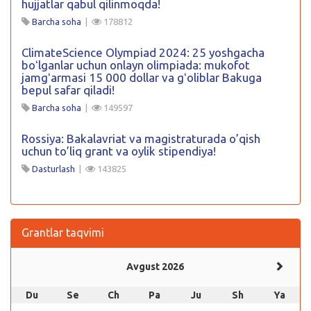
hujjatlar qabul qilinmoqda!
Barcha soha
|
178812
ClimateScience Olympiad 2024: 25 yoshgacha
boʻlganlar uchun onlayn olimpiada: mukofot
jamgʻarmasi 15 000 dollar va gʻoliblar Bakuga
bepul safar qiladi!
Barcha soha
|
149597
Rossiya: Bakalavriat va magistraturada o’qish
uchun to’liq grant va oylik stipendiya!
Dasturlash
|
143825
Grantlar taqvimi
Avgust 2026
Du
Se
Ch
Pa
Ju
Sh
Ya