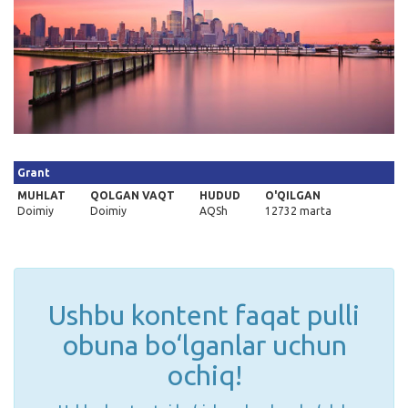
Kirish
Grant
MUHLAT
QOLGAN VAQT
HUDUD
O'QILGAN
Doimiy
Doimiy
AQSh
12732 marta
Ushbu kontent faqat pulli
obuna bo‘lganlar uchun
ochiq!