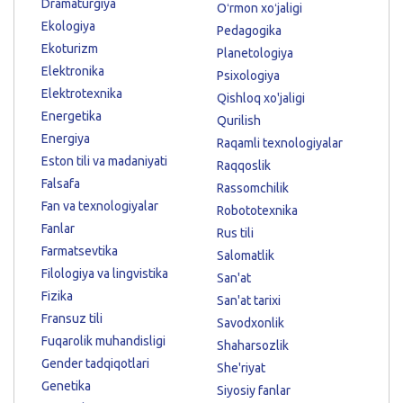
Dramaturgiya
Oʻrmon xoʻjaligi
Ekologiya
Pedagogika
Ekoturizm
Planetologiya
Elektronika
Psixologiya
Elektrotexnika
Qishloq xo'jaligi
Energetika
Qurilish
Energiya
Raqamli texnologiyalar
Eston tili va madaniyati
Raqqoslik
Falsafa
Rassomchilik
Fan va texnologiyalar
Robototexnika
Fanlar
Rus tili
Farmatsevtika
Salomatlik
Filologiya va lingvistika
San'at
Fizika
San'at tarixi
Fransuz tili
Savodxonlik
Fuqarolik muhandisligi
Shaharsozlik
Gender tadqiqotlari
She'riyat
Genetika
Siyosiy fanlar