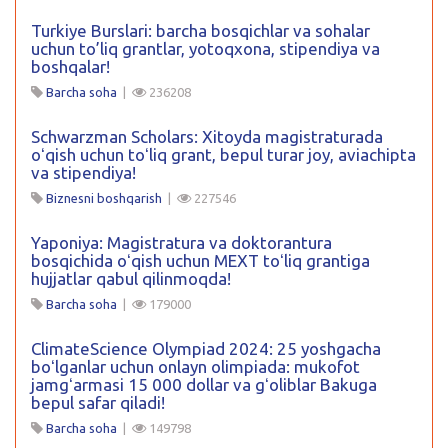
Turkiye Burslari: barcha bosqichlar va sohalar
uchun to’liq grantlar, yotoqxona, stipendiya va
boshqalar!
Barcha soha
|
236208
Schwarzman Scholars: Xitoyda magistraturada
oʻqish uchun toʻliq grant, bepul turar joy, aviachipta
va stipendiya!
Biznesni boshqarish
|
227546
Yaponiya: Magistratura va doktorantura
bosqichida oʻqish uchun MEXT toʻliq grantiga
hujjatlar qabul qilinmoqda!
Barcha soha
|
179000
ClimateScience Olympiad 2024: 25 yoshgacha
boʻlganlar uchun onlayn olimpiada: mukofot
jamgʻarmasi 15 000 dollar va gʻoliblar Bakuga
bepul safar qiladi!
Barcha soha
|
149798