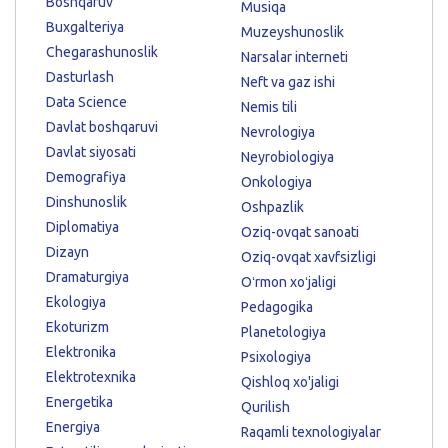
Boshqaruv
Musiqa
Buxgalteriya
Muzeyshunoslik
Chegarashunoslik
Narsalar interneti
Dasturlash
Neft va gaz ishi
Data Science
Nemis tili
Davlat boshqaruvi
Nevrologiya
Davlat siyosati
Neyrobiologiya
Demografiya
Onkologiya
Dinshunoslik
Oshpazlik
Diplomatiya
Oziq-ovqat sanoati
Dizayn
Oziq-ovqat xavfsizligi
Dramaturgiya
Oʻrmon xoʻjaligi
Ekologiya
Pedagogika
Ekoturizm
Planetologiya
Elektronika
Psixologiya
Elektrotexnika
Qishloq xo'jaligi
Energetika
Qurilish
Energiya
Raqamli texnologiyalar