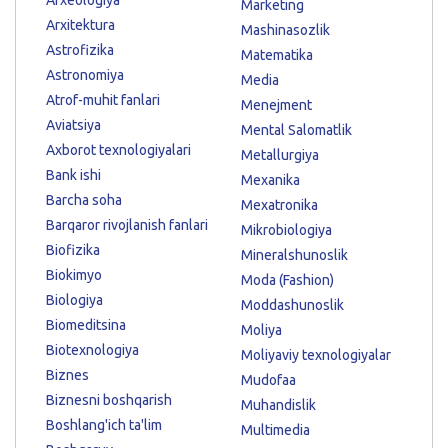
Marketing
Arxitektura
Mashinasozlik
Astrofizika
Matematika
Astronomiya
Media
Atrof-muhit fanlari
Menejment
Aviatsiya
Mental Salomatlik
Axborot texnologiyalari
Metallurgiya
Bank ishi
Mexanika
Barcha soha
Mexatronika
Barqaror rivojlanish fanlari
Mikrobiologiya
Biofizika
Mineralshunoslik
Biokimyo
Moda (Fashion)
Biologiya
Moddashunoslik
Biomeditsina
Moliya
Biotexnologiya
Moliyaviy texnologiyalar
Biznes
Mudofaa
Biznesni boshqarish
Muhandislik
Boshlang'ich ta'lim
Multimedia