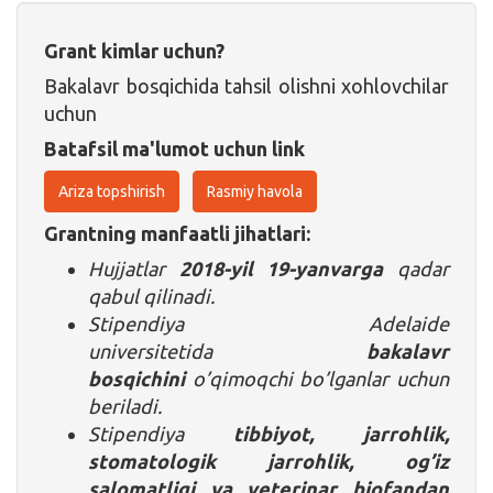
Grant kimlar uchun?
Bakalavr bosqichida tahsil olishni xohlovchilar
uchun
Batafsil ma'lumot uchun link
Ariza topshirish
Rasmiy havola
Grantning manfaatli jihatlari:
Hujjatlar
2018-yil 19-yanvarga
qadar
qabul qilinadi.
Stipendiya Adelaide
universitetida
bakalavr
bosqichini
o’qimoqchi bo’lganlar uchun
beriladi.
Stipendiya
tibbiyot, jarrohlik,
stomatologik jarrohlik, og’iz
salomatligi va veterinar biofandan