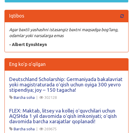
Iqtibos
Agar baxtli yashashni istasangiz baxtni maqsadga bog’lang,
odamlar yoki narsalarga emas
- Albert Eynshteyn
Eng ko'p o'qilgan
Deutschland Scholarship: Germaniyada bakalavriat
yoki magistraturada oʻqish uchun oyiga 300 yevro
stipendiya; joy – 150 tagacha!
Barcha soha
|
302128
FLEX: Maktab, litsey va kollej oʻquvchilari uchun
AQSHda 1 yil davomida oʻqish imkoniyati; oʻqish
davomida barcha xarajatlar qoplanadi!
Barcha soha
|
269675