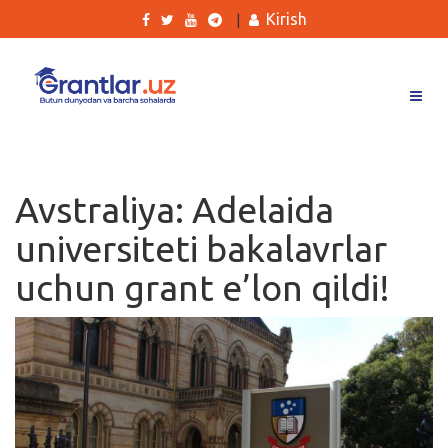
Kirish
|
Grantlar
Tanlovlar
Avstraliya: Adelaida
Ishlar
universiteti bakalavrlar
Kurslar
uchun grant e’lon qildi!
Blog
Yana
Qidirish