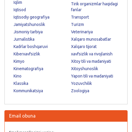
Iqlim
Tirik organizmlar haqidagi
Iqtisod
fanlar
Iqtisodiy geografiya
Transport
Jamiyatshunoslik
Turizm
Jismoniy tarbiya
Veterinariya
Jurnalistika
Xalqaro munosabatlar
Kadrlar boshqaruvi
Xalqaro tijorat
Kiberxavfsizlik
xavfsizlik va rivojlanish
Kimyo
Xitoy tili va madaniyati
Kinematografiya
Xitoyshunoslik
Kino
Yapon tili va madaniyati
Klassika
Yozuvchilik
Kommunikatsiya
Zoologiya
Email obuna