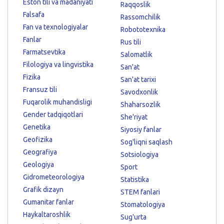
Eston tili va madaniyati
Raqqoslik
Falsafa
Rassomchilik
Fan va texnologiyalar
Robototexnika
Fanlar
Rus tili
Farmatsevtika
Salomatlik
Filologiya va lingvistika
San'at
Fizika
San'at tarixi
Fransuz tili
Savodxonlik
Fuqarolik muhandisligi
Shaharsozlik
Gender tadqiqotlari
She'riyat
Genetika
Siyosiy fanlar
Geofizika
Sog'liqni saqlash
Geografiya
Sotsiologiya
Geologiya
Sport
Gidrometeorologiya
Statistika
Grafik dizayn
STEM fanlari
Gumanitar fanlar
Stomatologiya
Haykaltaroshlik
Sug'urta