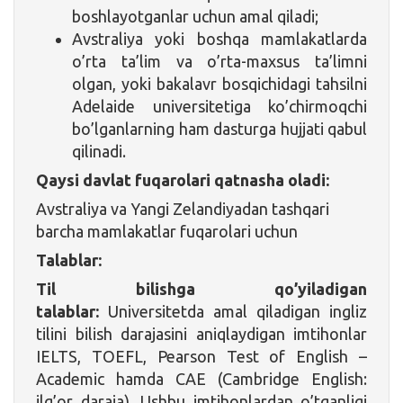
boshlayotganlar uchun amal qiladi;
Avstraliya yoki boshqa mamlakatlarda
o’rta ta’lim va o’rta-maxsus ta’limni
olgan, yoki bakalavr bosqichidagi tahsilni
Adelaide universitetiga ko’chirmoqchi
bo’lganlarning ham dasturga hujjati qabul
qilinadi.
Qaysi davlat fuqarolari qatnasha oladi:
Avstraliya va Yangi Zelandiyadan tashqari
barcha mamlakatlar fuqarolari uchun
Talablar:
Til bilishga qo’yiladigan
talablar:
Universitetda amal qiladigan ingliz
tilini bilish darajasini aniqlaydigan imtihonlar
IELTS, TOEFL, Pearson Test of English –
Academic hamda CAE (Cambridge English:
ilg’or daraja). Ushbu imtihonlardan o’tganligi