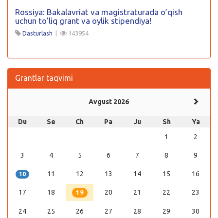
Rossiya: Bakalavriat va magistraturada o’qish
uchun to’liq grant va oylik stipendiya!
Dasturlash
|
143954
Grantlar taqvimi
Avgust 2026
Du
Se
Ch
Pa
Ju
Sh
Ya
1
2
3
4
5
6
7
8
9
11
12
13
14
15
16
10
17
18
20
21
22
23
19
24
25
26
27
28
29
30