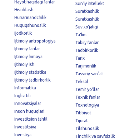
Hayot haqidagi fanlar
Sun'iy intellekt
Hisoblash
Suratkashlik
Hunarmandchilik
Suratkashlik
Huquqshunoslik
Suv xo'jaligi
Ijodkorlik
Ta'lim
Ijtimoiy antropologiya
Tabiiy fanlar
Ijtimoiy fanlar
Tadbirkorlik
Ijtimoiy himoya
Tarix
Ijtimoiy ish
Tarjimonlik
Ijtimoiy statistika
Tasviriy sanʼat
Ijtimoiy tadbirkorlik
Tekstil
Informatika
Temir yo'llar
Ingliz tili
Texnik fanlar
Innovatsiyalar
Texnologiya
Inson huquqlari
Tibbiyot
Investitsion tahlil
Tijorat
Investitsiya
Tilshunoslik
Investiya
Tinchlik va xavfsizlik