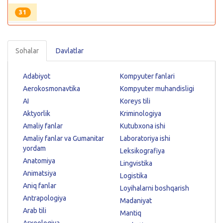
31
Sohalar
Davlatlar
Adabiyot
Kompyuter fanlari
Aerokosmonavtika
Kompyuter muhandisligi
AI
Koreys tili
Aktyorlik
Kriminologiya
Amaliy fanlar
Kutubxona ishi
Amaliy fanlar va Gumanitar
Laboratoriya ishi
yordam
Leksikografiya
Anatomiya
Lingvistika
Animatsiya
Logistika
Aniq fanlar
Loyihalarni boshqarish
Antrapologiya
Madaniyat
Arab tili
Mantiq
Arxeologiya