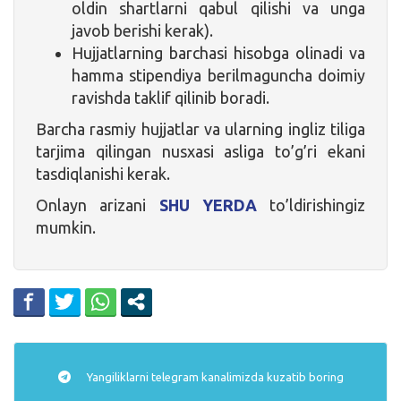
oldin shartlarni qabul qilishi va unga
javob berishi kerak).
Hujjatlarning barchasi hisobga olinadi va
hamma stipendiya berilmaguncha doimiy
ravishda taklif qilinib boradi.
Barcha rasmiy hujjatlar va ularning ingliz tiliga
tarjima qilingan nusxasi asliga to’g’ri ekani
tasdiqlanishi kerak.
Onlayn arizani
SHU YERDA
to’ldirishingiz
mumkin.
Yangiliklarni
telegram
kanalimizda kuzatib boring