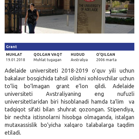
Kirish
Grant
MUHLAT
QOLGAN VAQT
HUDUD
O'QILGAN
19.01.2018
Muhlat tugagan
Avstraliya
2006 marta
Adelaide universiteti 2018-2019 o’quv yili uchun
bakalavr bosqichida tahsil olishni xohlovchilar uchun
to’liq bo’lmagan grant e’lon qildi. Adelaide
universiteti Avstraliyaning eng nufuzli
universitetlaridan biri hisoblanadi hamda ta’lim va
tadqiqot sifati bilan shuhrat qozongan. Stipendiya,
bir nechta istisnolarni hisobga olmaganda, istalgan
mutaxassislik bo’yicha xalqaro talabalarga taqdim
etiladi.