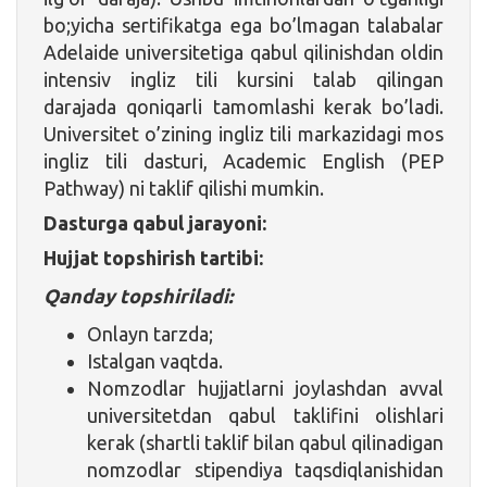
bo;yicha sertifikatga ega bo’lmagan talabalar
Adelaide universitetiga qabul qilinishdan oldin
intensiv ingliz tili kursini talab qilingan
darajada qoniqarli tamomlashi kerak bo’ladi.
Universitet o’zining ingliz tili markazidagi mos
ingliz tili dasturi, Academic English (PEP
Pathway) ni taklif qilishi mumkin.
Dasturga qabul jarayoni:
Hujjat topshirish tartibi:
Qanday topshiriladi
:
Onlayn tarzda;
Istalgan vaqtda.
Nomzodlar hujjatlarni joylashdan avval
universitetdan qabul taklifini olishlari
kerak (shartli taklif bilan qabul qilinadigan
nomzodlar stipendiya taqsdiqlanishidan