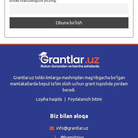
Email manzilingizni yozing:
Grantlar.uz tolibi ilmlarga mashriqdan mag’ribgacha bo’lgan
mamlakatlarda bepul ta’lim olish uchun grant topishda yordam
beradi.
Loyiha haqida
Foydalanish bitimi
Biz bilan aloqa
info@grantlar.uz
@hamidziyo