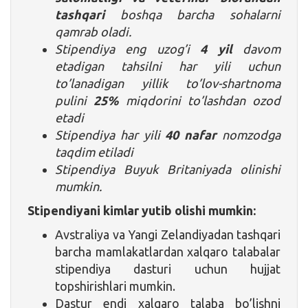
tashqari
boshqa barcha sohalarni
qamrab oladi.
Stipendiya eng uzog’i
4 yil
davom
etadigan tahsilni har yili uchun
to’lanadigan yillik to’lov-shartnoma
pulini
25%
miqdorini to’lashdan ozod
etadi
Stipendiya har yili
40 nafar
nomzodga
taqdim etiladi
Stipendiya Buyuk Britaniyada olinishi
mumkin.
Stipendiyani kimlar yutib olishi mumkin:
Avstraliya va Yangi Zelandiyadan tashqari
barcha mamlakatlardan xalqaro talabalar
stipendiya dasturi uchun hujjat
topshirishlari mumkin.
Dastur endi xalqaro talaba bo’lishni