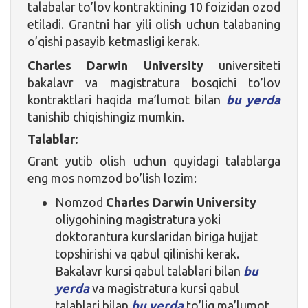
talabalar to’lov kontraktining 10 foizidan ozod
etiladi. Grantni har yili olish uchun talabaning
o’qishi pasayib ketmasligi kerak.
Charles Darwin University
universiteti
bakalavr va magistratura bosqichi to’lov
kontraktlari haqida ma’lumot bilan
bu yerda
tanishib chiqishingiz mumkin.
Talablar:
Grant yutib olish uchun quyidagi talablarga
eng mos nomzod bo’lish lozim:
Nomzod
Charles Darwin University
oliygohining magistratura yoki
doktorantura kurslaridan biriga hujjat
topshirishi va qabul qilinishi kerak.
Bakalavr kursi qabul talablari bilan
bu
yerda
va magistratura kursi qabul
talablari bilan
bu yerda
to’liq ma’lumot