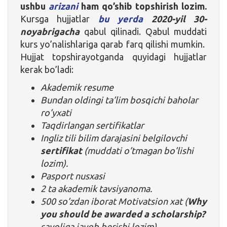
ushbu
arizani
ham qo’shib topshirish lozim.
Kursga hujjatlar
bu yerda
2020-yil 30-
noyabrigacha
qabul qilinadi. Qabul muddati
kurs yo’nalishlariga qarab farq qilishi mumkin.
Hujjat topshirayotganda quyidagi hujjatlar
kerak bo’ladi:
Akademik resume
Bundan oldingi ta’lim bosqichi baholar
ro’yxati
Taqdirlangan sertifikatlar
Ingliz tili bilim darajasini belgilovchi
sertifikat
(muddati o’tmagan bo’lishi
lozim).
Pasport nusxasi
2 ta akademik tavsiyanoma.
500 so’zdan iborat Motivatsion xat
(
Why
you should be awarded a scholarship?
savoliga javob berishi lozim)