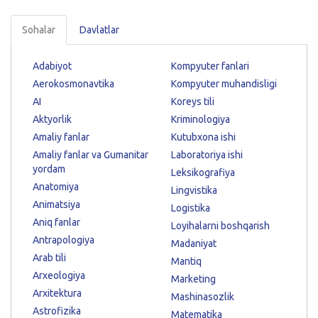
Sohalar
Davlatlar
Adabiyot
Kompyuter fanlari
Aerokosmonavtika
Kompyuter muhandisligi
AI
Koreys tili
Aktyorlik
Kriminologiya
Amaliy fanlar
Kutubxona ishi
Amaliy fanlar va Gumanitar
Laboratoriya ishi
yordam
Leksikografiya
Anatomiya
Lingvistika
Animatsiya
Logistika
Aniq fanlar
Loyihalarni boshqarish
Antrapologiya
Madaniyat
Arab tili
Mantiq
Arxeologiya
Marketing
Arxitektura
Mashinasozlik
Astrofizika
Matematika