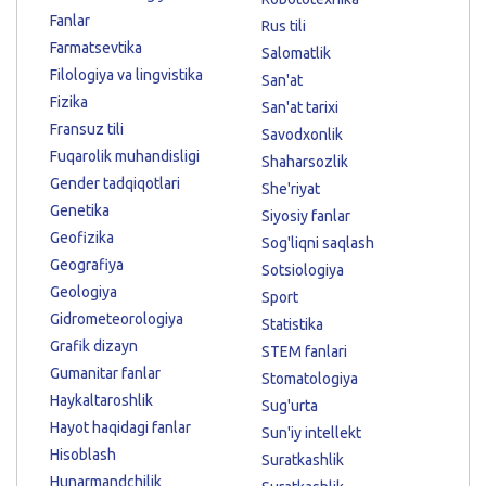
Fanlar
Rus tili
Farmatsevtika
Salomatlik
Filologiya va lingvistika
San'at
Fizika
San'at tarixi
Fransuz tili
Savodxonlik
Fuqarolik muhandisligi
Shaharsozlik
Gender tadqiqotlari
She'riyat
Genetika
Siyosiy fanlar
Geofizika
Sog'liqni saqlash
Geografiya
Sotsiologiya
Geologiya
Sport
Gidrometeorologiya
Statistika
Grafik dizayn
STEM fanlari
Gumanitar fanlar
Stomatologiya
Haykaltaroshlik
Sug'urta
Hayot haqidagi fanlar
Sun'iy intellekt
Hisoblash
Suratkashlik
Hunarmandchilik