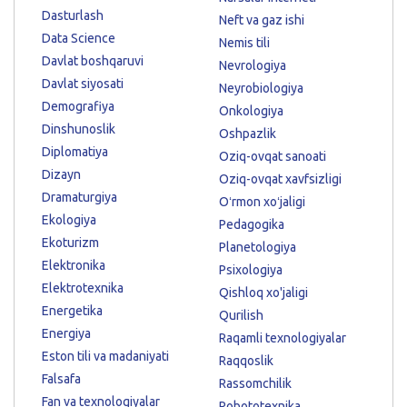
Dasturlash
Neft va gaz ishi
Data Science
Nemis tili
Davlat boshqaruvi
Nevrologiya
Davlat siyosati
Neyrobiologiya
Demografiya
Onkologiya
Dinshunoslik
Oshpazlik
Diplomatiya
Oziq-ovqat sanoati
Dizayn
Oziq-ovqat xavfsizligi
Dramaturgiya
Oʻrmon xoʻjaligi
Ekologiya
Pedagogika
Ekoturizm
Planetologiya
Elektronika
Psixologiya
Elektrotexnika
Qishloq xo'jaligi
Energetika
Qurilish
Energiya
Raqamli texnologiyalar
Eston tili va madaniyati
Raqqoslik
Falsafa
Rassomchilik
Fan va texnologiyalar
Robototexnika