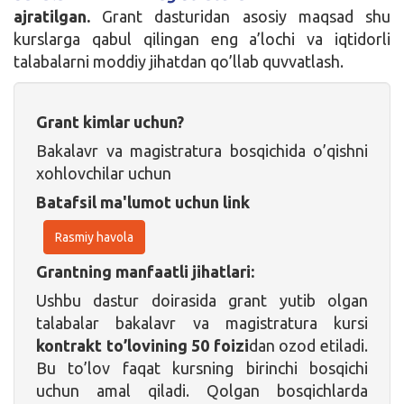
ajratilgan.
Grant dasturidan asosiy maqsad shu
kurslarga qabul qilingan eng a’lochi va iqtidorli
talabalarni moddiy jihatdan qo’llab quvvatlash.
Grant kimlar uchun?
Bakalavr va magistratura bosqichida o’qishni
xohlovchilar uchun
Batafsil ma'lumot uchun link
Rasmiy havola
Grantning manfaatli jihatlari:
Ushbu dastur doirasida grant yutib olgan
talabalar bakalavr va magistratura kursi
kontrakt to’lovining 50 foizi
dan ozod etiladi.
Bu to’lov faqat kursning birinchi bosqichi
uchun amal qiladi. Qolgan bosqichlarda