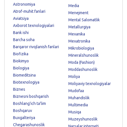
Astronomiya
Media
Atrof-muhit fanlari
Menejment
Aviatsiya
Mental Salomatlik
Axborot texnologiyalari
Metallurgiya
Bank ishi
Mexanika
Barcha soha
Mexatronika
Barqaror rivojlanish fanlari
Mikrobiologiya
Biofizika
Mineralshunoslik
Biokimyo
Moda (Fashion)
Biologiya
Moddashunoslik
Biomeditsina
Moliya
Biotexnologiya
Moliyaviy texnologiyalar
Biznes
Mudofaa
Biznesni boshqarish
Muhandislik
Boshlang'ich ta'lim
Multimedia
Boshqaruv
Musiqa
Buxgalteriya
Muzeyshunoslik
Chegarashunoslik
Narsalar interneti