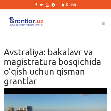
Kirish
|
Grantlar
Tanlovlar
Avstraliya: bakalavr va
Ishlar
magistratura bosqichida
Kurslar
o’qish uchun qisman
Blog
grantlar
Yana
Qidirish