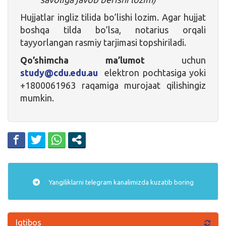
Hujjatlar ingliz tilida bo’lishi lozim. Agar hujjat
boshqa tilda bo’lsa, notarius orqali
tayyorlangan rasmiy tarjimasi topshiriladi.
Qo’shimcha ma’lumot
uchun
study@cdu.edu.au
elektron pochtasiga yoki
+1800061963 raqamiga murojaat qilishingiz
mumkin.
Yangiliklarni
telegram
kanalimizda kuzatib boring
Iqtibos