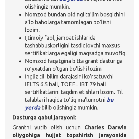
olishingiz mumkin.
Nomzod bundan oldingi ta’lim bosqichini
a’lo baholarga tamomlagan bo’lishi
lozim.
Ijtimoiy faol, jamoat ishlarida
tashabbuskorligini tasdiqlovchi maxsus
sertifikatlarga egaligi maqsadga muvofiq.
Nomzod faqatgina bitta grant dasturiga
ro’yxatdan o’tgan bo’lishi lozim
Ingliz tili bilim darajasini ko’rsatuvchi
IELTS 6.5 ball, TOEFL IBT 79 ball
sertifikatlarini taqdim etishlari lozim. Til
talablari haqida to’liq ma’lumotni
bu
yerda
bilib olishingiz mumkin.
Dasturga qabul jarayoni:
Grantni yutib olish uchun
Charles Darwin
oliygohiga hujjat topshirish jarayonida