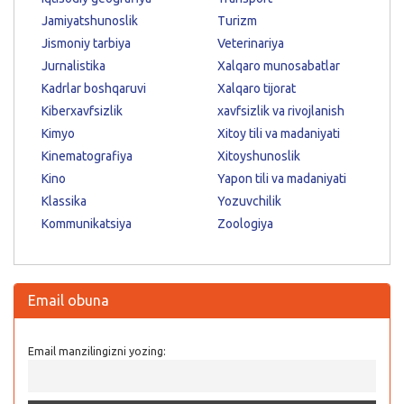
Jamiyatshunoslik
Turizm
Jismoniy tarbiya
Veterinariya
Jurnalistika
Xalqaro munosabatlar
Kadrlar boshqaruvi
Xalqaro tijorat
Kiberxavfsizlik
xavfsizlik va rivojlanish
Kimyo
Xitoy tili va madaniyati
Kinematografiya
Xitoyshunoslik
Kino
Yapon tili va madaniyati
Klassika
Yozuvchilik
Kommunikatsiya
Zoologiya
Email obuna
Email manzilingizni yozing: