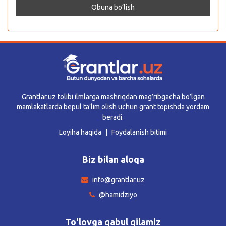
Grantlar.uz tolibi ilmlarga mashriqdan mag’ribgacha bo’lgan
mamlakatlarda bepul ta’lim olish uchun grant topishda yordam
beradi.
Loyiha haqida
Foydalanish bitimi
Biz bilan aloqa
info@grantlar.uz
@hamidziyo
To'lovga qabul qilamiz