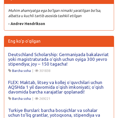
Muhim ahamiyatga ega bo’lgan nimaiki yaratilgan bo’lsa,
albatta u kuchli tartib asosida tashkil etilgan
- Andrev Hendrikson
Eng ko'p o'qilgan
Deutschland Scholarship: Germaniyada bakalavriat
yoki magistraturada oʻqish uchun oyiga 300 yevro
stipendiya; joy – 150 tagacha!
Barcha soha
|
301838
FLEX: Maktab, litsey va kollej oʻquvchilari uchun
AQSHda 1 yil davomida oʻqish imkoniyati; oʻqish
davomida barcha xarajatlar qoplanadi!
Barcha soha
|
269221
Turkiye Burslari: barcha bosqichlar va sohalar
uchun to’liq grantlar, yotoqxona, stipendiya va