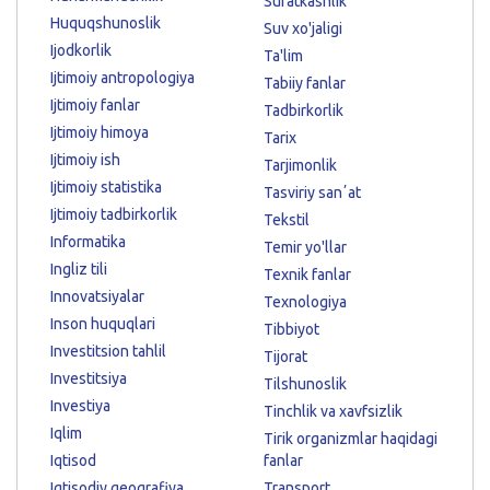
Suratkashlik
Huquqshunoslik
Suv xo'jaligi
Ijodkorlik
Ta'lim
Ijtimoiy antropologiya
Tabiiy fanlar
Ijtimoiy fanlar
Tadbirkorlik
Ijtimoiy himoya
Tarix
Ijtimoiy ish
Tarjimonlik
Ijtimoiy statistika
Tasviriy sanʼat
Ijtimoiy tadbirkorlik
Tekstil
Informatika
Temir yo'llar
Ingliz tili
Texnik fanlar
Innovatsiyalar
Texnologiya
Inson huquqlari
Tibbiyot
Investitsion tahlil
Tijorat
Investitsiya
Tilshunoslik
Investiya
Tinchlik va xavfsizlik
Iqlim
Tirik organizmlar haqidagi
Iqtisod
fanlar
Iqtisodiy geografiya
Transport