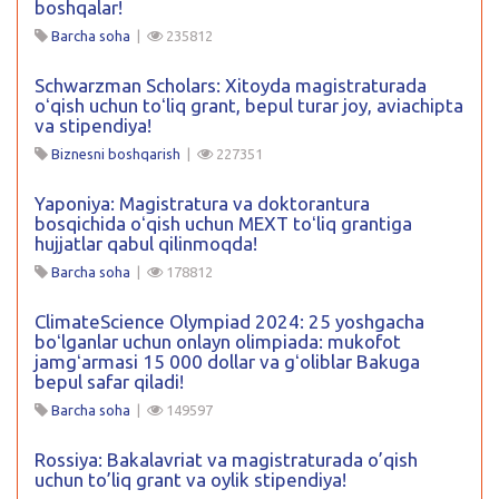
boshqalar!
Barcha soha
|
235812
Schwarzman Scholars: Xitoyda magistraturada
oʻqish uchun toʻliq grant, bepul turar joy, aviachipta
va stipendiya!
Biznesni boshqarish
|
227351
Yaponiya: Magistratura va doktorantura
bosqichida oʻqish uchun MEXT toʻliq grantiga
hujjatlar qabul qilinmoqda!
Barcha soha
|
178812
ClimateScience Olympiad 2024: 25 yoshgacha
boʻlganlar uchun onlayn olimpiada: mukofot
jamgʻarmasi 15 000 dollar va gʻoliblar Bakuga
bepul safar qiladi!
Barcha soha
|
149597
Rossiya: Bakalavriat va magistraturada o’qish
uchun to’liq grant va oylik stipendiya!