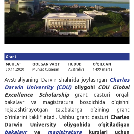
Kirish
Grant
MUHLAT
QOLGAN VAQT
HUDUD
O'QILGAN
30.11.2020
Muhlat tugagan
Avstraliya
1499 marta
Avstraliyaning Darvin shahrida joylashgan
Charles
Darwin University (CDU)
oliygohi
CDU Global
Excellence Scholarship
grant dasturi orqali
bakalavr va magistratura bosqichida o’qishni
rejalashtirayotgan talabalarga o’zining grant
o’rinlarini taklif etadi. Ushbu grant dasturi
Charles
Darwin University
oliygohida o’qitiladigan
bakalavr
va
magistratura
kurslari uchun