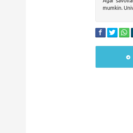
Agar savolla
mumkin. Univ