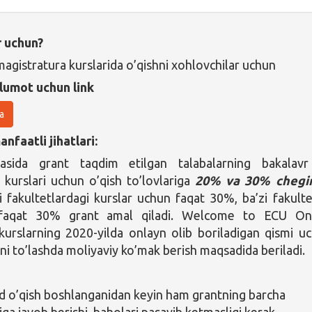
r uchun?
magistratura kurslarida o’qishni xohlovchilar uchun
lumot uchun link
a
nfaatli jihatlari:
asida grant taqdim etilgan talabalarning bakalav
 kurslari uchun o’qish to’lovlariga
20% va 30% chegi
zi fakultetlardagi kurslar uchun faqat 30%, ba’zi fakulte
faqat 30% grant amal qiladi. Welcome to ECU Onl
kurslarning 2020-yilda onlayn olib boriladigan qismi u
ini to’lashda moliyaviy ko’mak berish maqsadida beriladi.
o’qish boshlanganidan keyin ham grantning barcha
iga javob berishi, baholari pasayib ketmasligi kerak.