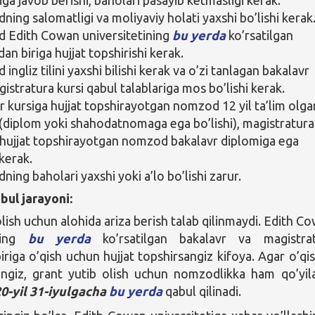
ing salomatligi va moliyaviy holati yaxshi bo’lishi kerak
Edith Cowan universitetining
bu yerda
ko’rsatilgan
dan biriga hujjat topshirishi kerak.
ngliz tilini yaxshi bilishi kerak va o’zi tanlagan bakalavr
istratura kursi qabul talablariga mos bo’lishi kerak.
r kursiga hujjat topshirayotgan nomzod 12 yil ta’lim olga
i (diplom yoki shahodatnomaga ega bo’lishi), magistratura
 hujjat topshirayotgan nomzod bakalavr diplomiga ega
 kerak.
ing baholari yaxshi yoki a’lo bo’lishi zarur.
bul jarayoni:
lish uchun alohida ariza berish talab qilinmaydi. Edith C
ining
bu yerda
ko’rsatilgan bakalavr va magistra
iriga o’qish uchun hujjat topshirsangiz kifoya. Agar o’qi
angiz, grant yutib olish uchun nomzodlikka ham qo’yila
0-yil 31-iyulgacha
bu yerda
qabul qilinadi.