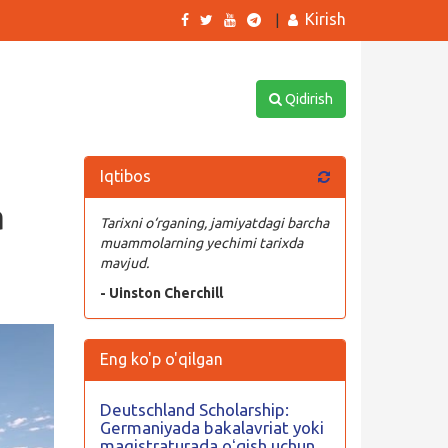
Kirish
|
Qidirish
Iqtibos
a
Tarixni o‘rganing, jamiyatdagi barcha
muammolarning yechimi tarixda
mavjud.
- Uinston Cherchill
Eng ko'p o'qilgan
Deutschland Scholarship:
Germaniyada bakalavriat yoki
magistraturada oʻqish uchun