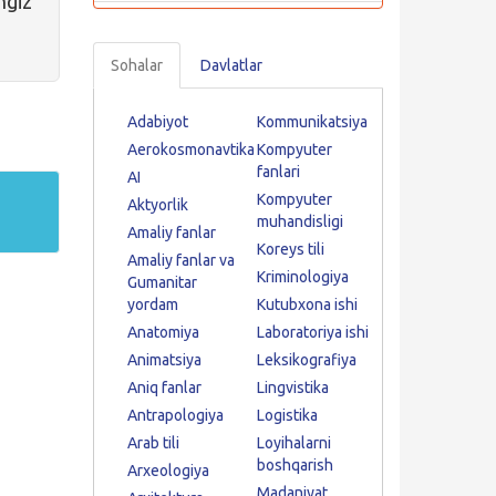
ngiz
Sohalar
Davlatlar
Adabiyot
Kommunikatsiya
Aerokosmonavtika
Kompyuter
fanlari
AI
Kompyuter
Aktyorlik
muhandisligi
Amaliy fanlar
Koreys tili
Amaliy fanlar va
Kriminologiya
Gumanitar
yordam
Kutubxona ishi
Anatomiya
Laboratoriya ishi
Animatsiya
Leksikografiya
Aniq fanlar
Lingvistika
Antrapologiya
Logistika
Arab tili
Loyihalarni
boshqarish
Arxeologiya
Madaniyat