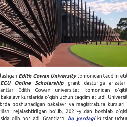
ylashgan
Edith Cowan University
tomonidan taqdim eti
ECU Online Scholarship
grant dasturiga arizalar
rantlar Edith Cowan universiteti tomonidan o’qitil
bakalavr kurslarida o’qish uchun taqdim etiladi. Universi
abrda boshlanadigan bakalavr va magistratura kurslari
ilishi rejalashtirilgan bo’lib, 2021-yildan boshlab o’qi
osida olib boriladi. Grantlarni
bu yerdagi
kurslar uchu