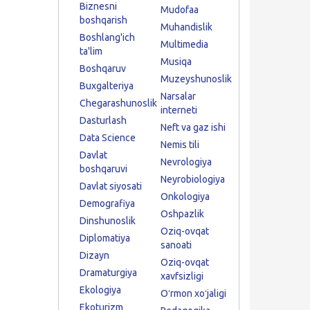
Biznesni
Mudofaa
boshqarish
Muhandislik
Boshlang'ich
Multimedia
ta'lim
Musiqa
Boshqaruv
Muzeyshunoslik
Buxgalteriya
Narsalar
Chegarashunoslik
interneti
Dasturlash
Neft va gaz ishi
Data Science
Nemis tili
Davlat
Nevrologiya
boshqaruvi
Neyrobiologiya
Davlat siyosati
Onkologiya
Demografiya
Oshpazlik
Dinshunoslik
Oziq-ovqat
Diplomatiya
sanoati
Dizayn
Oziq-ovqat
Dramaturgiya
xavfsizligi
Ekologiya
Oʻrmon xoʻjaligi
Ekoturizm