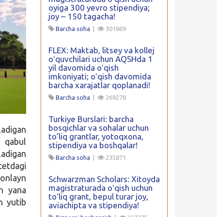
oyiga 300 yevro stipendiya;
joy – 150 tagacha!
Barcha soha
|
301869
FLEX: Maktab, litsey va kollej
oʻquvchilari uchun AQSHda 1
yil davomida oʻqish
imkoniyati; oʻqish davomida
barcha xarajatlar qoplanadi!
Barcha soha
|
269278
Turkiye Burslari: barcha
bosqichlar va sohalar uchun
ladigan
to’liq grantlar, yotoqxona,
 qabul
stipendiya va boshqalar!
adigan
Barcha soha
|
235871
tetdagi
 onlayn
Schwarzman Scholars: Xitoyda
magistraturada oʻqish uchun
sh yana
toʻliq grant, bepul turar joy,
n yutib
aviachipta va stipendiya!