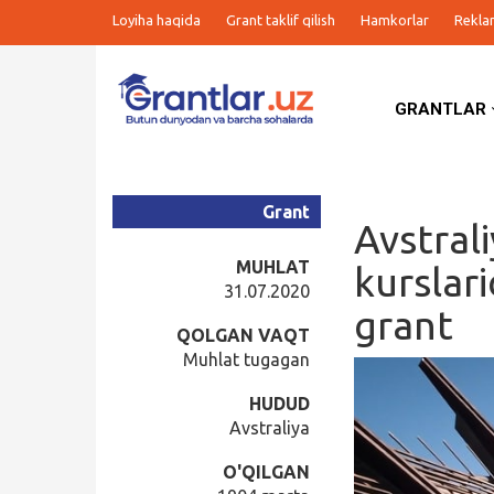
Loyiha haqida
Grant taklif qilish
Hamkorlar
Rekla
GRANTLAR
Grantlar
Tanlovlar
Grant
Avstral
Ishlar
MUHLAT
kurslar
31.07.2020
grant
Kurslar
QOLGAN VAQT
Muhlat tugagan
Blog
HUDUD
Avstraliya
Yana
O'QILGAN