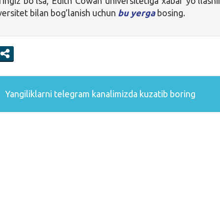
ringiz bo’lsa, Edith Cowan universitetiga xabar yo’llashi
ersitet bilan bog’lanish uchun
bu yerga
bosing.
Yangiliklarni
telegram
kanalimizda kuzatib boring