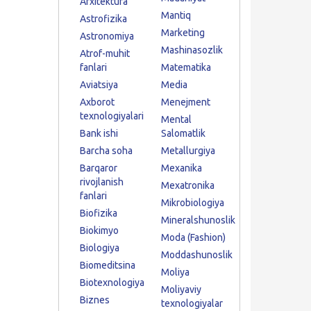
Arxitektura
Mantiq
Astrofizika
Marketing
Astronomiya
Mashinasozlik
Atrof-muhit
fanlari
Matematika
Aviatsiya
Media
Axborot
Menejment
texnologiyalari
Mental
Bank ishi
Salomatlik
Barcha soha
Metallurgiya
Barqaror
Mexanika
rivojlanish
Mexatronika
fanlari
Mikrobiologiya
Biofizika
Mineralshunoslik
Biokimyo
Moda (Fashion)
Biologiya
Moddashunoslik
Biomeditsina
Moliya
Biotexnologiya
Moliyaviy
Biznes
texnologiyalar