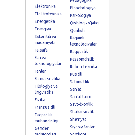
Pedagogika
Elektronika
Planetologiya
Elektrotexnika
Psixologiya
Energetika
Qishloq xo'jaligi
Energiya
Qurilish
Eston tili va
Raqamli
madaniyati
texnologiyalar
Falsafa
Raqqoslik
Fan va
Rassomchilik
texnologiyalar
Robototexnika
Fanlar
Rus tili
Farmatsevtika
Salomatlik
Filologiya va
San'at
lingvistika
San'at tarixi
Fizika
Savodxonlik
Fransuz tili
Shaharsozlik
Fuqarolik
She'riyat
muhandisligi
Siyosiy fanlar
Gender
tadqiqotlari
Sog'liqni