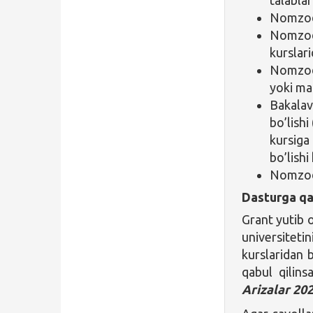
Nomzodn
Nomzod 
kurslari
Nomzod i
yoki mag
Bakalav
bo’lish
kursiga
bo’lishi
Nomzodn
Dasturga qa
Grant yutib o
universitet
kurslaridan b
qabul qilins
Arizalar 202