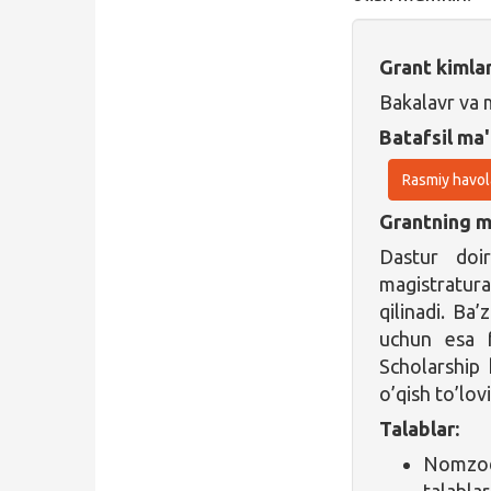
Grant kimla
Bakalavr va 
Batafsil ma'
Rasmiy havol
Grantning ma
Dastur doir
magistratura
qilinadi. Ba’
uchun esa 
Scholarship 
o’qish to’lov
Talablar:
Nomzod 
talablar