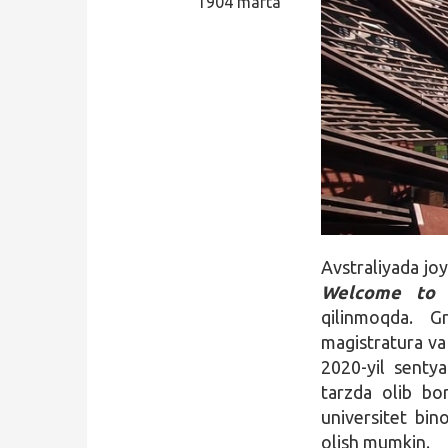
1904 marta
Qidirish
Kirish
Avstraliyada jo
Welcome to 
qilinmoqda. G
magistratura va 
2020-yil senty
tarzda olib bor
universitet bin
olish mumkin.