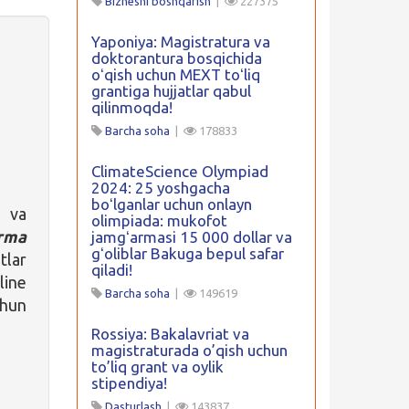
Biznesni boshqarish
|
227375
Yaponiya: Magistratura va
doktorantura bosqichida
oʻqish uchun MEXT toʻliq
grantiga hujjatlar qabul
qilinmoqda!
Barcha soha
|
178833
ClimateScience Olympiad
2024: 25 yoshgacha
boʻlganlar uchun onlayn
r va
olimpiada: mukofot
rma
jamgʻarmasi 15 000 dollar va
gʻoliblar Bakuga bepul safar
tlar
qiladi!
ine
Barcha soha
|
149619
chun
Rossiya: Bakalavriat va
magistraturada o’qish uchun
to’liq grant va oylik
stipendiya!
Dasturlash
|
143837