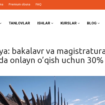
ma
Premium obuna
FAQ
TANLOVLAR
ISHLAR
KURSLAR
BLOG
iya: bakalavr va magistratur
ida onlayn o’qish uchun 30%