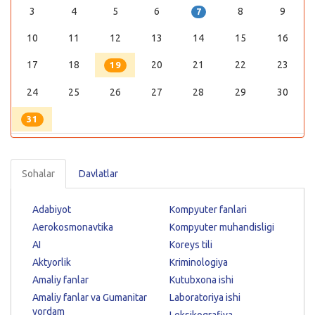
3
4
5
6
8
9
7
10
11
12
13
14
15
16
17
18
20
21
22
23
19
24
25
26
27
28
29
30
31
Sohalar
Davlatlar
Adabiyot
Kompyuter fanlari
Aerokosmonavtika
Kompyuter muhandisligi
AI
Koreys tili
Aktyorlik
Kriminologiya
Amaliy fanlar
Kutubxona ishi
Amaliy fanlar va Gumanitar
Laboratoriya ishi
yordam
Leksikografiya