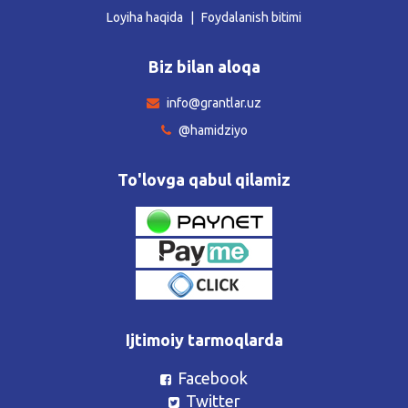
Loyiha haqida
Foydalanish bitimi
Biz bilan aloqa
info@grantlar.uz
@hamidziyo
To'lovga qabul qilamiz
Ijtimoiy tarmoqlarda
Facebook
Twitter