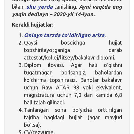
bilan:
shu yerda
tanishing.
Ayni vaqtda eng
yaqin dedlayn – 2020-yil 14-iyun.
Kerakli hujjatlar:
Onlayn tarzda toʻldirilgan ariza
.
Qaysi bosqichga hujjat
topshirilayotganiga qarab
attestat/kollej/litsey/bakalavr diplomi.
Diplom ilovasi. Agar hali oʻqishni
tugatmagan boʻlsangiz, baholardan
koʻchirma topshirasiz. Baholar bakalavr
uchun Raw ATAR 98 yoki ekvivalent,
magistratura uchun 7,0 dan kamida 6,8
ball talab qilinadi.
Tanlangan soha boʻyicha orttirilgan
tajriba haqidagi hujjat (agar mavjud
boʻlsa).
CV/rezyume.