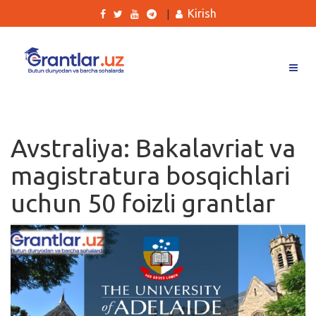
Kirish
|
Grantlar
Tanlovlar
Avstraliya: Bakalavriat va
Ishlar
magistratura bosqichlari
Kurslar
uchun 50 foizli grantlar
Blog
Yana
Qidirish