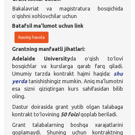
Bakalavriat va magistratura bosqichida
oʻqishni xohlovchilar uchun
Batafsil ma'lumot uchun link
Rasmiy havola
Grantning manfaatli jihatlari:
Adelaide University
da oʻqish toʻlovi
bosqichlar va kurslarga qarab farq qiladi.
Umumiy tarzda kontrakt hajmi haqida:
shu
yerda
tanishishingiz mumkin. Aniq ma’lumotni
esa sizni qiziqtirgan kurs sahifasidan bilib
oling.
Dastur doirasida grant yutib olgan talabaga
kontrakt toʻlovining
50 foizi
qoplab beriladi.
Grant talabalarning boshqa xarajatlarini
qoplamaydi. Shuning uchun kontraktning