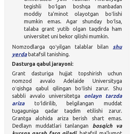
tegishli boʻlgan boshqa manbadan
moddiy ta’minot olayotgan boʻlishi
mumkin emas. Agar shunday boʻlsa,
talaba grant yutib olgan taqdirda ham
universitet uni bekor qilishi mumkin.
Nomzodlarga qoʻyilgan talablar bilan
shu
yerda
batafsil tanishing.
Dasturga qabul jarayoni:
Grant dasturiga hujjat topshirish uchun
nomzod avvalo Adelaide Universityga
oʻqishga qabul qilingan boʻlishi zarur. Shu
sabbli avvalo universitetga
onlayn tarzda
ariza
toʻldirilib, belgilangan muddat
tugaguniga qadar taqdim etilishi zarur.
Grantga alohida ariza berish shart emas.
Dedlayn muddatlari tanlangan
bosqich va
kursga qarab farq qiladi
, batafsil ma’lumot