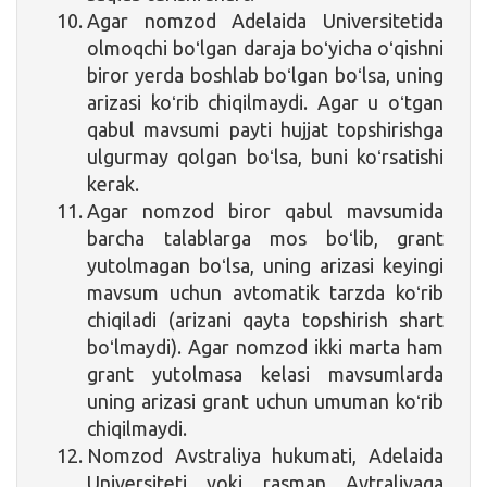
Agar nomzod Adelaida Universitetida
olmoqchi boʻlgan daraja boʻyicha oʻqishni
biror yerda boshlab boʻlgan boʻlsa, uning
arizasi koʻrib chiqilmaydi. Agar u oʻtgan
qabul mavsumi payti hujjat topshirishga
ulgurmay qolgan boʻlsa, buni koʻrsatishi
kerak.
Agar nomzod biror qabul mavsumida
barcha talablarga mos boʻlib, grant
yutolmagan boʻlsa, uning arizasi keyingi
mavsum uchun avtomatik tarzda koʻrib
chiqiladi (arizani qayta topshirish shart
boʻlmaydi). Agar nomzod ikki marta ham
grant yutolmasa kelasi mavsumlarda
uning arizasi grant uchun umuman koʻrib
chiqilmaydi.
Nomzod Avstraliya hukumati, Adelaida
Universiteti yoki rasman Avtraliyaga