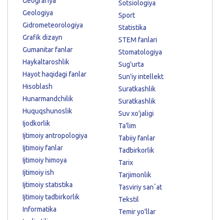
Geografiya
Sotsiologiya
Geologiya
Sport
Gidrometeorologiya
Statistika
Grafik dizayn
STEM fanlari
Gumanitar fanlar
Stomatologiya
Haykaltaroshlik
Sug'urta
Hayot haqidagi fanlar
Sun'iy intellekt
Hisoblash
Suratkashlik
Hunarmandchilik
Suratkashlik
Huquqshunoslik
Suv xo'jaligi
Ijodkorlik
Ta'lim
Ijtimoiy antropologiya
Tabiiy fanlar
Ijtimoiy fanlar
Tadbirkorlik
Ijtimoiy himoya
Tarix
Ijtimoiy ish
Tarjimonlik
Ijtimoiy statistika
Tasviriy sanʼat
Ijtimoiy tadbirkorlik
Tekstil
Informatika
Temir yo'llar