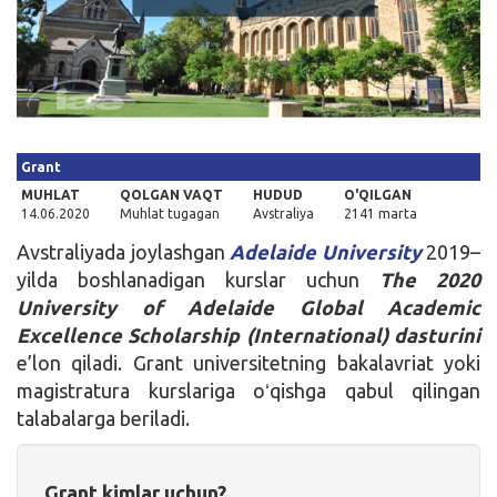
Kirish
Grant
MUHLAT
QOLGAN VAQT
HUDUD
O'QILGAN
14.06.2020
Muhlat tugagan
Avstraliya
2141 marta
Avstraliyada joylashgan
Adelaide University
2019–
yilda boshlanadigan kurslar uchun
The 2020
University of Adelaide Global Academic
Excellence Scholarship (International) dasturini
e’lon qiladi. Grant universitetning bakalavriat yoki
magistratura kurslariga oʻqishga qabul qilingan
talabalarga beriladi.
Grant kimlar uchun?