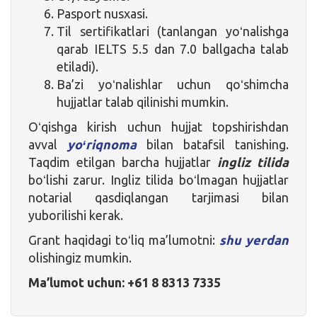
Pasport nusxasi.
Til sertifikatlari (tanlangan yoʻnalishga
qarab IELTS 5.5 dan 7.0 ballgacha talab
etiladi).
Ba’zi yoʻnalishlar uchun qoʻshimcha
hujjatlar talab qilinishi mumkin.
Oʻqishga kirish uchun hujjat topshirishdan
avval
yoʻriqnoma
bilan batafsil tanishing.
Taqdim etilgan barcha hujjatlar
ingliz tilida
boʻlishi zarur. Ingliz tilida boʻlmagan hujjatlar
notarial qasdiqlangan tarjimasi bilan
yuborilishi kerak.
Grant haqidagi toʻliq ma’lumotni:
shu yerdan
olishingiz mumkin.
Ma’lumot uchun:
+61 8 8313 7335