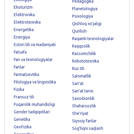
Pedagogika
Ekoturizm
Planetologiya
Elektronika
Psixologiya
Elektrotexnika
Qishloq xo'jaligi
Energetika
Qurilish
Energiya
Raqamli texnologiyalar
Eston tili va madaniyati
Raqqoslik
Falsafa
Rassomchilik
Fan va texnologiyalar
Robototexnika
Fanlar
Rus tili
Farmatsevtika
Salomatlik
Filologiya va lingvistika
San'at
Fizika
San'at tarixi
Fransuz tili
Savodxonlik
Fuqarolik muhandisligi
Shaharsozlik
Gender tadqiqotlari
She'riyat
Genetika
Siyosiy fanlar
Geofizika
Sog'liqni saqlash