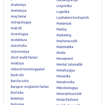
Anatomiya
Lingvistika
Animatsiya
Logistika
Aniq fanlar
Loyihalarni boshqarish
Antrapologiya
Madaniyat
Arab tili
Mantiq
Arxeologiya
Marketing
Arxitektura
Mashinasozlik
Astrofizika
Matematika
Astronomiya
Media
Atrof-muhit fanlari
Menejment
Aviatsiya
Mental Salomatlik
Axborot texnologiyalari
Metallurgiya
Bank ishi
Mexanika
Barcha soha
Mexatronika
Barqaror rivojlanish fanlari
Mikrobiologiya
Biofizika
Mineralshunoslik
Biokimyo
Moda (Fashion)
Biologiya