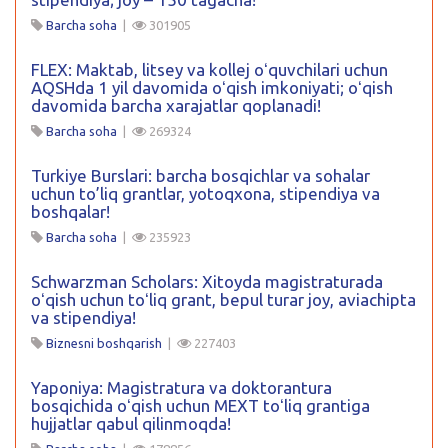
Barcha soha
|
301905
FLEX: Maktab, litsey va kollej oʻquvchilari uchun
AQSHda 1 yil davomida oʻqish imkoniyati; oʻqish
davomida barcha xarajatlar qoplanadi!
Barcha soha
|
269324
Turkiye Burslari: barcha bosqichlar va sohalar
uchun to’liq grantlar, yotoqxona, stipendiya va
boshqalar!
Barcha soha
|
235923
Schwarzman Scholars: Xitoyda magistraturada
oʻqish uchun toʻliq grant, bepul turar joy, aviachipta
va stipendiya!
Biznesni boshqarish
|
227403
Yaponiya: Magistratura va doktorantura
bosqichida oʻqish uchun MEXT toʻliq grantiga
hujjatlar qabul qilinmoqda!