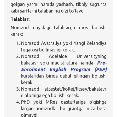
qolgan yarmi hamda yashash, tibbiy sugʻurta
kabi sarflarni talabaning oʻzi toʻlaydi.
Talablar:
Nomzod quyidagi talablarga mos boʻlishi
kerak:
Nomzod Avstraliya yoki Yangi Zelandiya
fuqarosi boʻlmasligi kerak.
Nomzod Adelaide Universityning
bakalavr yoki magistratura hamda
Pre-
Enrolment English Program (PEP)
kurslaridan biriga qabul qilingan boʻlishi
kerak.
Nomzod attestat/kollej/litsey/bakalavr
diplomiga ega boʻlishi kerak.
PhD yoki MRes dasturlariga oʻqishga
kirgan nomzodlar bu grantga ariza bera
olmaydi.