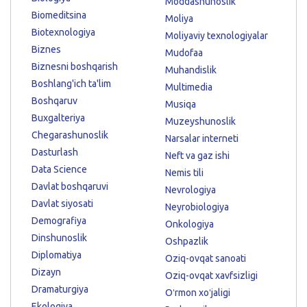
Moddashunoslik
Biomeditsina
Moliya
Biotexnologiya
Moliyaviy texnologiyalar
Biznes
Mudofaa
Biznesni boshqarish
Muhandislik
Boshlang'ich ta'lim
Multimedia
Boshqaruv
Musiqa
Buxgalteriya
Muzeyshunoslik
Chegarashunoslik
Narsalar interneti
Dasturlash
Neft va gaz ishi
Data Science
Nemis tili
Davlat boshqaruvi
Nevrologiya
Davlat siyosati
Neyrobiologiya
Demografiya
Onkologiya
Dinshunoslik
Oshpazlik
Diplomatiya
Oziq-ovqat sanoati
Dizayn
Oziq-ovqat xavfsizligi
Dramaturgiya
Oʻrmon xoʻjaligi
Ekologiya