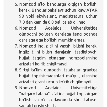
Nomzod a’lo baholarga oʻqigan boʻlishi
kerak. Baholar bakalavr uchun Raw ATAR
98 yoki ekvivalent, magistratura uchun
7,0 dan kamida 6,8 ball talab qilinadi.
Nomzod Adelaida Universitetida
olmoqchi boʻlgan darajaga teng boshqa
darajaga ega boʻlishi mumkin emas.
Nomzod ingliz tilini yaxshi bilishi kerak;
ingliz tilini bilish darajasini tasdiqlovchi
hujjat taqdim etmagan nomzodlarning
arizalari koʻrib chiqilmaydi.
Sirtqi ta’lim olmoqchi talabalar grantga
hujjat topshirmaganlari ma’qul, ularning
arizalari grant uchun koʻrib chiqilmaydi.
Nomzod Adelaida Universitetiga
“xalqaro talaba” sifatida hujjat topshirgan
boʻlishi va oʻqish davomida shu statusni
saqlab turishi shart.