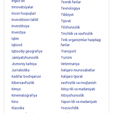
Ingliz tili
Texnik fanlar
Innovatsiyalar
Texnologiya
Inson huquqlari
Tibbiyot
Investitsion tahlil
Tijorat
Investitsiya
Tilshunoslik
Investiya
Tinchlik va xavfsizlik
Iqlim
Tirik organizmlar haqidagi
Iqtisod
fanlar
Iqtisodiy geografiya
Transport
Jamiyatshunoslik
Turizm
Jismoniy tarbiya
Veterinariya
Jurnalistika
Xalqaro munosabatlar
Kadrlar boshqaruvi
Xalqaro tijorat
Kiberxavfsizlik
xavfsizlik va rivojlanish
Kimyo
Xitoy tili va madaniyati
Kinematografiya
Xitoyshunoslik
Kino
Yapon tili va madaniyati
Klassika
Yozuvchilik