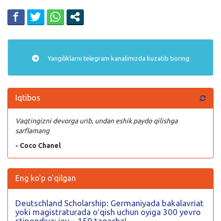
Yangiliklarni
telegram
kanalimizda kuzatib boring
Iqtibos
Vaqtingizni devorga urib, undan eshik paydo qilishga
sarflamang
- Coco Chanel
Eng ko'p o'qilgan
Deutschland Scholarship: Germaniyada bakalavriat
yoki magistraturada oʻqish uchun oyiga 300 yevro
stipendiya; joy – 150 tagacha!