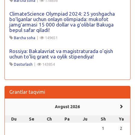
Barcha soha
|
178856
ClimateScience Olympiad 2024: 25 yoshgacha
boʻlganlar uchun onlayn olimpiada: mukofot
jamgʻarmasi 15 000 dollar va gʻoliblar Bakuga
bepul safar qiladi!
Barcha soha
|
149651
Rossiya: Bakalavriat va magistraturada o’qish
uchun to’liq grant va oylik stipendiya!
Dasturlash
|
143854
Grantlar taqvimi
Avgust 2026
Du
Se
Ch
Pa
Ju
Sh
Ya
1
2