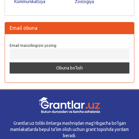
Kommunikatsiya
Zoologiya
Email obuna
Email manzilingizni yozing:
Grantlar.uz tolibi ilmlarga mashriqdan mag’ribgacha bo’lgan
mamlakatlarda bepul ta’lim olish uchun grant topishda yordam
beradi.