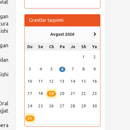
vlat
gan
Grantlar taqvimi
tura
ishi
Avgust 2026
tgan
Du
Se
Ch
Pa
Ju
Sh
Ya
1
2
mdan
3
4
5
7
8
9
6
ishi
10
11
12
13
14
15
16
17
18
20
21
22
23
19
Oral
24
25
26
27
28
29
30
jjat
31
bera