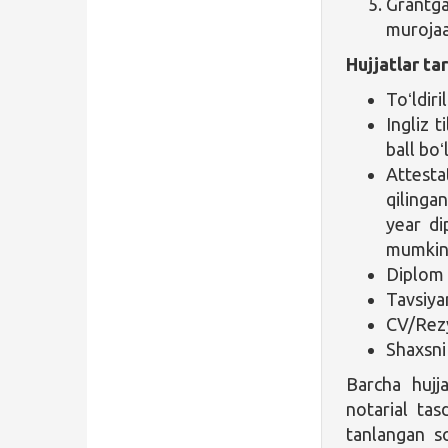
Grantg
murojaat
Hujjatlar tar
Toʻldiri
Ingliz t
ball boʻ
Attesta
qiling
year di
mumkin
Diplom 
Tavsiya
CV/Rez
Shaxsni 
Barcha hujjat
notarial tas
tanlangan so