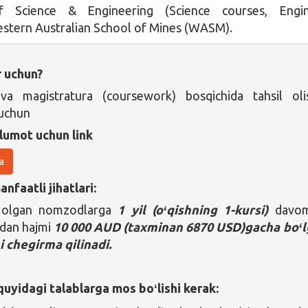
f Science & Engineering (Science courses, Engin
stern Australian School of Mines (WASM).
r uchun?
 va magistratura (coursework) bosqichida tahsil oli
 uchun
lumot uchun link
a
nfaatli jihatlari:
b olgan nomzodlarga
1 yil (oʻqishning 1-kursi)
davom
idan hajmi
10 000 AUD (taxminan 6870 USD)gacha boʻ
i chegirma qilinadi.
uyidagi talablarga mos boʻlishi kerak: