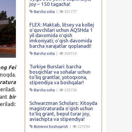
joy – 150 tagacha!
Barcha soha
|
301777
FLEX: Maktab, litsey va kollej
oʻquvchilari uchun AQSHda 1
yil davomida oʻqish
imkoniyati; oʻqish davomida
barcha xarajatlar qoplanadi!
Barcha soha
|
269124
Turkiye Burslari: barcha
ng Fei
bosqichlar va sohalar uchun
lmoqda.
to’liq grantlar, yotoqxona,
ratura
stipendiya va boshqalar!
riladi.
Barcha soha
|
235736
rant
bir
Schwarzman Scholars: Xitoyda
eriladi:
magistraturada oʻqish uchun
toʻliq grant, bepul turar joy,
aviachipta va stipendiya!
Biznesni boshqarish
|
227294