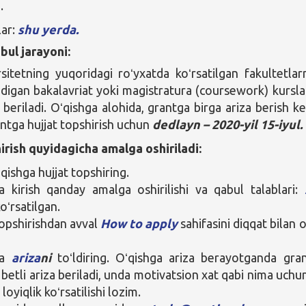
.
lar:
shu yerda.
bul jarayoni:
sitetning yuqoridagi roʻyxatda koʻrsatilgan fakultetlar
ladigan bakalavriat yoki magistratura (coursework) kursla
beriladi. Oʻqishga alohida, grantga birga ariza berish ke
antga hujjat topshirish uchun
dedlayn – 2020-yil 15-iyul.
irish quyidagicha amalga oshiriladi:
qishga hujjat topshiring.
a kirish qanday amalga oshirilishi va qabul talablari:
oʻrsatilgan.
topshirishdan avval
How to apply
sahifasini diqqat bilan o
ga
ariza
ni
toʻldiring. Oʻqishga ariza berayotganda gra
 betli ariza beriladi, unda motivatsion xat qabi nima uchu
loyiqlik koʻrsatilishi lozim.