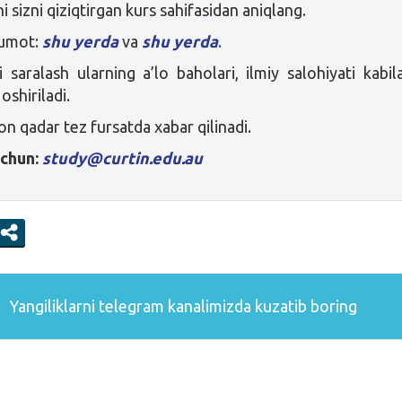
 sizni qiziqtirgan kurs sahifasidan aniqlang.
lumot:
shu yerda
va
shu yerda
.
saralash ularning a’lo baholari, ilmiy salohiyati kabil
oshiriladi.
on qadar tez fursatda xabar qilinadi.
uchun:
study@curtin.edu.au
Yangiliklarni
telegram
kanalimizda kuzatib boring