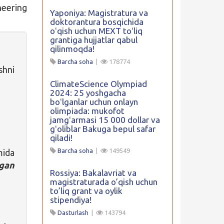
eering
Yaponiya: Magistratura va
doktorantura bosqichida
oʻqish uchun MEXT toʻliq
grantiga hujjatlar qabul
qilinmoqda!
Barcha soha
|
178774
shni
ClimateScience Olympiad
2024: 25 yoshgacha
boʻlganlar uchun onlayn
olimpiada: mukofot
jamgʻarmasi 15 000 dollar va
gʻoliblar Bakuga bepul safar
qiladi!
Barcha soha
|
149549
ida
lgan
Rossiya: Bakalavriat va
magistraturada o’qish uchun
to’liq grant va oylik
stipendiya!
Dasturlash
|
143794