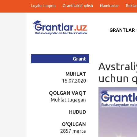
Loyiha haqida
Grant taklif qilish
Hamkorlar
Rekla
GRANTLAR
Grantlar
Tanlovlar
Grant
Avstral
Ishlar
MUHLAT
uchun q
15.07.2020
Kurslar
QOLGAN VAQT
Muhlat tugagan
Blog
HUDUD
Yana
O'QILGAN
2857 marta