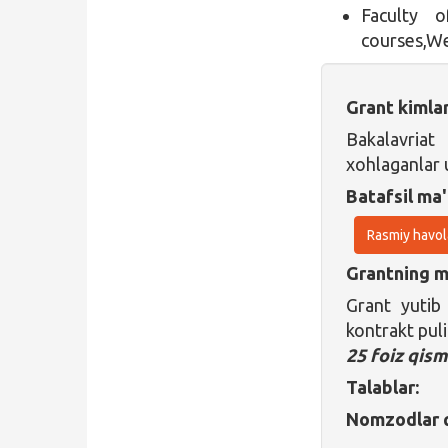
Faculty o
courses,We
Grant kimla
Bakalavriat
xohlaganlar
Batafsil ma'
Rasmiy havol
Grantning ma
Grant yuti
kontrakt pul
25 foiz qism
Talablar:
Nomzodlar q