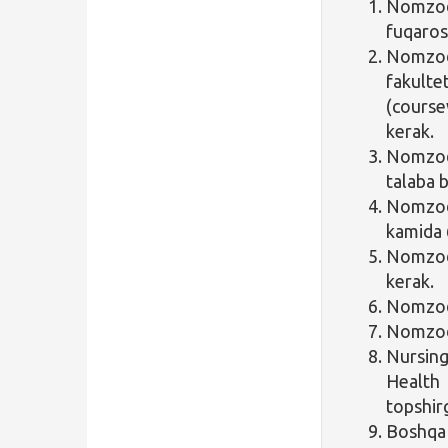
Nomzod 
fuqaros
Nomzod
fakulte
(course
kerak.
Nomzod 
talaba b
Nomzod i
kamida 6
Nomzod
kerak.
Nomzod 
Nomzod 
Nursing
Health
topshir
Boshqa 