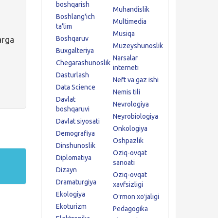
boshqarish
Muhandislik
Boshlang'ich
Multimedia
ta'lim
Musiqa
arga
Boshqaruv
Muzeyshunoslik
Buxgalteriya
Narsalar
Chegarashunoslik
interneti
Dasturlash
Neft va gaz ishi
Data Science
Nemis tili
Davlat
Nevrologiya
boshqaruvi
Neyrobiologiya
Davlat siyosati
Onkologiya
Demografiya
Oshpazlik
Dinshunoslik
Oziq-ovqat
Diplomatiya
sanoati
Dizayn
Oziq-ovqat
Dramaturgiya
xavfsizligi
Ekologiya
Oʻrmon xoʻjaligi
Ekoturizm
Pedagogika