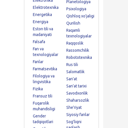
Elektronika
Planetologiya
Elektrotexnika
Psixologiya
Energetika
Qishloq xo'jaligi
Energiya
Qurilish
Eston tili va
Raqamli
madaniyati
texnologiyalar
Falsafa
Raqqoslik
Fan va
Rassomchilik
texnologiyalar
Robototexnika
Fanlar
Rus tili
Farmatsevtika
Salomatlik
Filologiya va
San'at
lingvistika
San'at tarixi
Fizika
Savodxonlik
Fransuz tili
Shaharsozlik
Fuqarolik
She'riyat
muhandisligi
Siyosiy fanlar
Gender
tadqiqotlari
Sog'liqni
saqlash