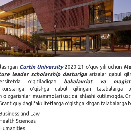
ylashgan
Curtin University
2020-21-o‘quv yili uchun
Me
ture leader scholarship dasturiga
arizalar qabul qi
ersitetda oʻqitiladigan
bakalavriat va magist
)
kurslariga o‘qishga qabul qilingan talabalarga be
 oʻzgarishlari muammolari ustida ishlashi kutilmoqda. G
 Grant quyidagi fakultetlarga oʻqishga kitgan talabalarga b
 Business and Law
 Health Sciences
 Humanities