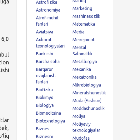
iga
Mantiq
Astrofizika
Marketing
Astronomiya
Mashinasozlik
Atrof-muhit
fanlari
Matematika
Aviatsiya
Media
 6,0
Axborot
Menejment
texnologiyalari
Mental
abul
Bank ishi
Salomatlik
tion
Barcha soha
Metallurgiya
ishi
Barqaror
Mexanika
rivojlanish
Mexatronika
fanlari
Mikrobiologiya
Biofizika
Mineralshunoslik
Biokimyo
Moda (Fashion)
Biologiya
Moddashunoslik
Biomeditsina
Moliya
tlar
Biotexnologiya
Moliyaviy
dek,
Biznes
texnologiyalar
ʻliq
Biznesni
Mudofaa