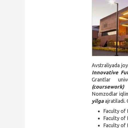
Qidirish
Kirish
Avstraliyada jo
Innovative Fu
Grantlar univ
(coursework
Nomzodlar iqlim
yilga
ajratiladi.
Faculty of
Faculty of
Faculty of