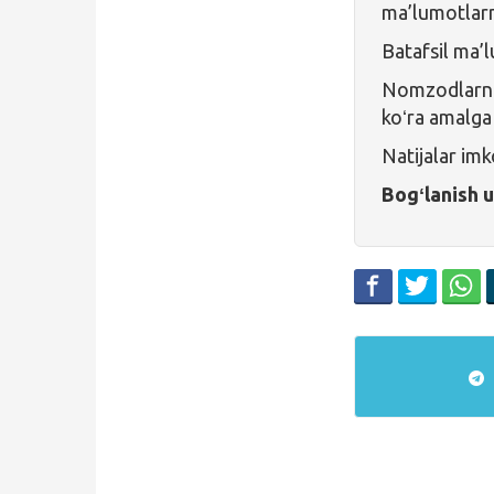
ma’lumotlarni
Batafsil ma’
Nomzodlarni 
koʻra amalga 
Natijalar imk
Bogʻlanish 