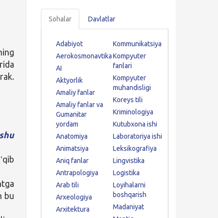
Sohalar
Davlatlar
Adabiyot
Kommunikatsiya
ning
Aerokosmonavtika
Kompyuter
rida
fanlari
AI
rak.
Kompyuter
Aktyorlik
muhandisligi
Amaliy fanlar
Koreys tili
Amaliy fanlar va
Kriminologiya
Gumanitar
yordam
Kutubxona ishi
shu
Anatomiya
Laboratoriya ishi
Animatsiya
Leksikografiya
ʻqib
Aniq fanlar
Lingvistika
Antrapologiya
Logistika
ntga
Arab tili
Loyihalarni
n bu
boshqarish
Arxeologiya
Madaniyat
Arxitektura