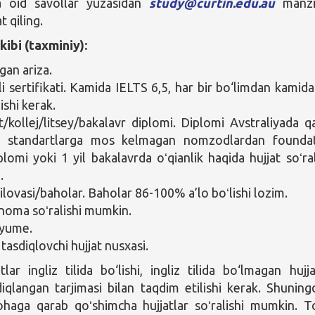
a oid savollar yuzasidan
study@curtin.edu.au
manzil
 qiling.
kibi (taxminiy):
lgan ariza.
ili sertifikati. Kamida IELTS 6,5, har bir bo‘limdan kamida
lishi kerak.
t/kollej/litsey/bakalavr diplomi. Diplomi Avstraliyada q
an standartlarga mos kelmagan nomzodlardan founda
plomi yoki 1 yil bakalavrda oʻqianlik haqida hujjat soʻral
.
ilovasi/baholar. Baholar 86-100% a’lo boʻlishi lozim.
noma soʻralishi mumkin.
yume.
tasdiqlovchi hujjat nusxasi.
lar ingliz tilida bo‘lishi, ingliz tilida bo‘lmagan hujja
diqlangan tarjimasi bilan taqdim etilishi kerak. Shuning
haga qarab qoʻshimcha hujjatlar soʻralishi mumkin. To