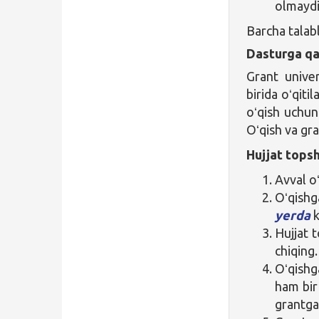
olmaydi
Barcha talab
Dasturga qa
Grant univer
birida oʻqiti
oʻqish uchun 
Oʻqish va gr
Hujjat topsh
Avval oʻ
Oʻqishg
yerda
k
Hujjat 
chiqing.
Oʻqish
ham bir
grantga 