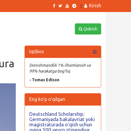
Kirish
|
Qidirish
Iqtibos
tura
Donishmandlik 1% ilhomlanish va
99% harakatga bog’liq
- Tomas Edison
Eng ko'p o'qilgan
Deutschland Scholarship:
Germaniyada bakalavriat yoki
magistraturada oʻqish uchun
oyiga 300 yevro stipendiya;