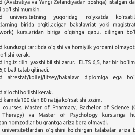
(Avstraliya va Yangi Zelandiyadan boshqa) istalgan da
i bo‘lishi mumkin.
 universitetning yuqoridagi roʻyxatda koʻrsatil
tlarning birida oʻqitiladigan bakalavriat yoki magistra
work) kurslaridan biriga o‘qishga qabul qilingan bo‘l
kunduzgi tartibda o‘qishi va homiylik yordami olmayo
oʻlishi kerak.
ngliz tilini yaxshi bilishi zarur. IELTS 6,5, har bir bo‘li
,0 ball talab qilinadi.
 attestat/kollej/litsey/bakalavr diplomiga ega bo‘l
a’lochi boʻlishi kerak.
kamida100 dan 80 natija koʻrsatishi lozim.
 courses, Master of Pharmacy, Bachelor of Science (
 Therapy) va Master of Psychology kurslariga hu
gan nomzodlar bu grantga ariza bera olmaydi.
universitetlardan oʻqishini koʻchirgan talabalar ariza 