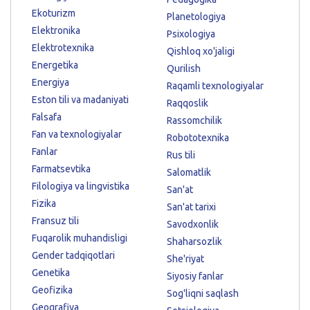
Ekoturizm
Planetologiya
Elektronika
Psixologiya
Elektrotexnika
Qishloq xo'jaligi
Energetika
Qurilish
Energiya
Raqamli texnologiyalar
Eston tili va madaniyati
Raqqoslik
Falsafa
Rassomchilik
Fan va texnologiyalar
Robototexnika
Fanlar
Rus tili
Farmatsevtika
Salomatlik
Filologiya va lingvistika
San'at
Fizika
San'at tarixi
Fransuz tili
Savodxonlik
Fuqarolik muhandisligi
Shaharsozlik
Gender tadqiqotlari
She'riyat
Genetika
Siyosiy fanlar
Geofizika
Sog'liqni saqlash
Geografiya