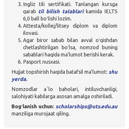
Ingliz tili sertifikati. Tanlangan kursga
qarab
til bilish talablari
kamida IELTS
6,0 ball boʻlishi lozim.
Attesta/kollej/litsey diplom va diplom
ilovasi.
Agar biror sabab bilan avval oʻqishdan
chetlashtirilgan boʻlsa, nomzod buning
sabablari haqida ma’lumot berishi kerak.
Pasport nusxasi.
Hujjat topshirish haqida batafsil ma’lumot:
shu
yerda.
Nomzodlar aʼlo baholari, intiluvchanligi,
salohiyati kabilarga asosan amalga oshiriladi.
Bogʻlanish uchun:
scholarships@uts.edu.au
manziliga murojaat qiling.