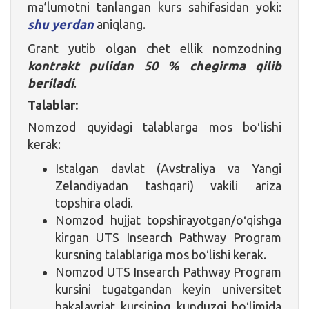
ma’lumotni tanlangan kurs sahifasidan yoki:
shu yerdan
aniqlang.
Grant yutib olgan chet ellik nomzodning
kontrakt pulidan 50 % chegirma qilib
beriladi
.
Talablar:
Nomzod quyidagi talablarga mos boʻlishi
kerak:
Istalgan davlat (Avstraliya va Yangi
Zelandiyadan tashqari) vakili ariza
topshira oladi.
Nomzod hujjat topshirayotgan/oʻqishga
kirgan UTS Insearch Pathway Program
kursning talablariga mos boʻlishi kerak.
Nomzod UTS Insearch Pathway Program
kursini tugatgandan keyin universitet
bakalavriat kursining kunduzgi boʻlimida