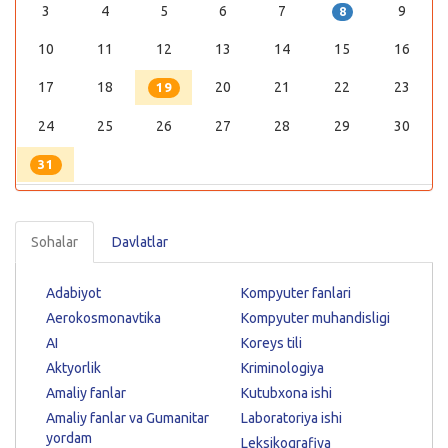
3
4
5
6
7
9
8
10
11
12
13
14
15
16
17
18
20
21
22
23
19
24
25
26
27
28
29
30
31
Sohalar
Davlatlar
Adabiyot
Kompyuter fanlari
Aerokosmonavtika
Kompyuter muhandisligi
AI
Koreys tili
Aktyorlik
Kriminologiya
Amaliy fanlar
Kutubxona ishi
Amaliy fanlar va Gumanitar
Laboratoriya ishi
yordam
Leksikografiya