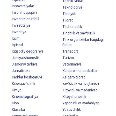
Texnik fanlar
Innovatsiyalar
Texnologiya
Inson huquqlari
Tibbiyot
Investitsion tahlil
Tijorat
Investitsiya
Tilshunoslik
Investiya
Tinchlik va xavfsizlik
Iqlim
Tirik organizmlar haqidagi
Iqtisod
fanlar
Iqtisodiy geografiya
Transport
Jamiyatshunoslik
Turizm
Jismoniy tarbiya
Veterinariya
Jurnalistika
Xalqaro munosabatlar
Kadrlar boshqaruvi
Xalqaro tijorat
Kiberxavfsizlik
xavfsizlik va rivojlanish
Kimyo
Xitoy tili va madaniyati
Kinematografiya
Xitoyshunoslik
Kino
Yapon tili va madaniyati
Klassika
Yozuvchilik
Kommunikatsiya
Zoologiya