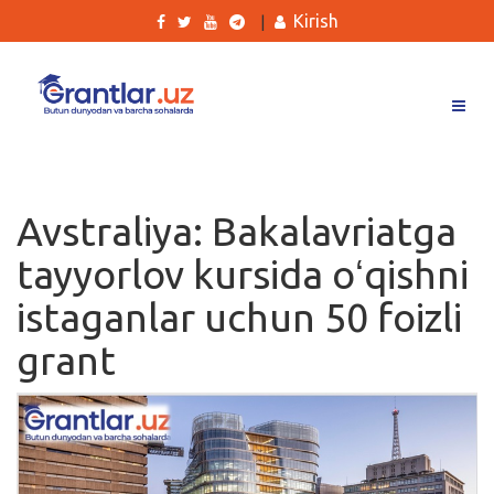
Kirish
|
Grantlar
Tanlovlar
Avstraliya: Bakalavriatga
Ishlar
tayyorlov kursida oʻqishni
Kurslar
istaganlar uchun 50 foizli
Blog
grant
Yana
Qidirish