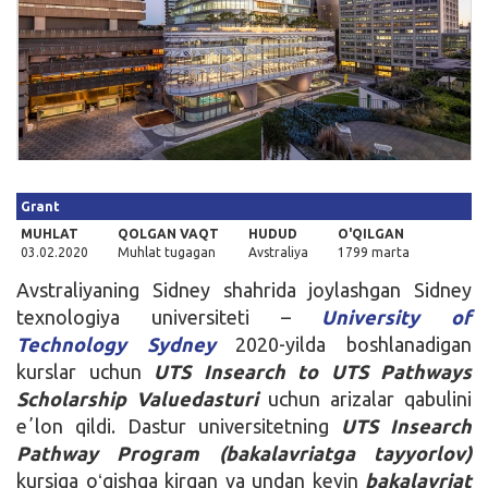
Kirish
Grant
MUHLAT
QOLGAN VAQT
HUDUD
O'QILGAN
03.02.2020
Muhlat tugagan
Avstraliya
1799 marta
Avstraliyaning Sidney shahrida joylashgan Sidney
texnologiya universiteti –
University of
Technology Sydney
2020-yilda boshlanadigan
kurslar uchun
UTS Insearch to UTS Pathways
Scholarship Valuedasturi
uchun arizalar qabulini
eʼlon qildi. Dastur universitetning
UTS Insearch
Pathway Program (bakalavriatga tayyorlov)
kursiga oʻqishga kirgan va undan keyin
bakalavriat