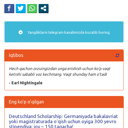
Yangiliklarni
telegram
kanalimizda kuzatib boring
Iqtibos
Hech qachon orzuingizdan unga erishish uchun ko’p vaqt
ketishi sababli voz kechmang. Vaqt shunday ham o’tadi
- Earl Nightingale
Eng ko'p o'qilgan
Deutschland Scholarship: Germaniyada bakalavriat
yoki magistraturada oʻqish uchun oyiga 300 yevro
stipendiya; joy – 150 tagacha!