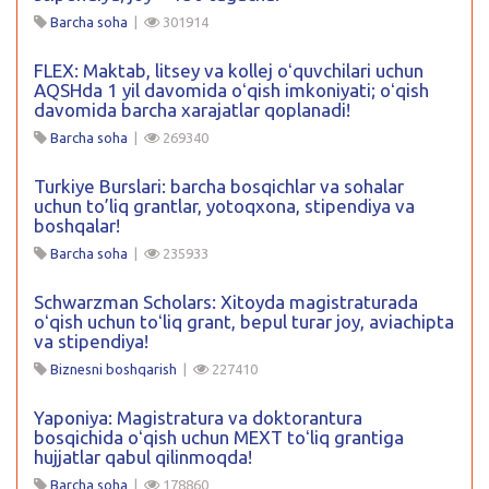
Barcha soha
|
301914
FLEX: Maktab, litsey va kollej oʻquvchilari uchun
AQSHda 1 yil davomida oʻqish imkoniyati; oʻqish
davomida barcha xarajatlar qoplanadi!
Barcha soha
|
269340
Turkiye Burslari: barcha bosqichlar va sohalar
uchun to’liq grantlar, yotoqxona, stipendiya va
boshqalar!
Barcha soha
|
235933
Schwarzman Scholars: Xitoyda magistraturada
oʻqish uchun toʻliq grant, bepul turar joy, aviachipta
va stipendiya!
Biznesni boshqarish
|
227410
Yaponiya: Magistratura va doktorantura
bosqichida oʻqish uchun MEXT toʻliq grantiga
hujjatlar qabul qilinmoqda!
Barcha soha
|
178860