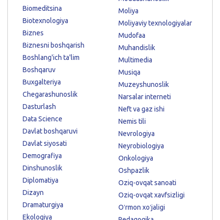
Biomeditsina
Moliya
Biotexnologiya
Moliyaviy texnologiyalar
Biznes
Mudofaa
Biznesni boshqarish
Muhandislik
Boshlang'ich ta'lim
Multimedia
Boshqaruv
Musiqa
Buxgalteriya
Muzeyshunoslik
Chegarashunoslik
Narsalar interneti
Dasturlash
Neft va gaz ishi
Data Science
Nemis tili
Davlat boshqaruvi
Nevrologiya
Davlat siyosati
Neyrobiologiya
Demografiya
Onkologiya
Dinshunoslik
Oshpazlik
Diplomatiya
Oziq-ovqat sanoati
Dizayn
Oziq-ovqat xavfsizligi
Dramaturgiya
Oʻrmon xoʻjaligi
Ekologiya
Pedagogika