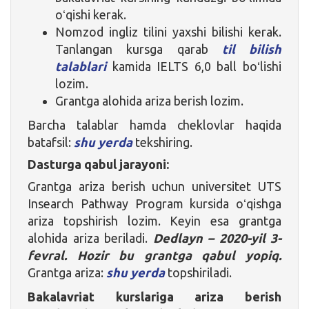
oʻqishi kerak.
Nomzod ingliz tilini yaxshi bilishi kerak.
Tanlangan kursga qarab
til bilish
talablari
kamida IELTS 6,0 ball boʻlishi
lozim.
Grantga alohida ariza berish lozim.
Barcha talablar hamda cheklovlar haqida
batafsil:
shu yerda
tekshiring.
Dasturga qabul jarayoni:
Grantga ariza berish uchun universitet UTS
Insearch Pathway Program kursida oʻqishga
ariza topshirish lozim. Keyin esa grantga
alohida ariza beriladi.
Dedlayn – 2020-yil 3-
fevral. Hozir bu grantga qabul yopiq.
Grantga ariza:
shu yerda
topshiriladi.
Bakalavriat kurslariga ariza berish