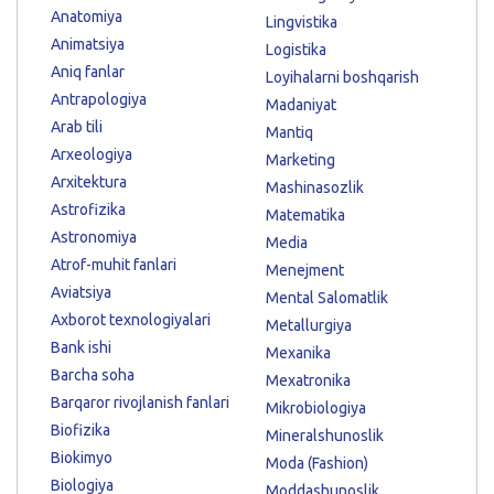
Anatomiya
Lingvistika
Animatsiya
Logistika
Aniq fanlar
Loyihalarni boshqarish
Antrapologiya
Madaniyat
Arab tili
Mantiq
Arxeologiya
Marketing
Arxitektura
Mashinasozlik
Astrofizika
Matematika
Astronomiya
Media
Atrof-muhit fanlari
Menejment
Aviatsiya
Mental Salomatlik
Axborot texnologiyalari
Metallurgiya
Bank ishi
Mexanika
Barcha soha
Mexatronika
Barqaror rivojlanish fanlari
Mikrobiologiya
Biofizika
Mineralshunoslik
Biokimyo
Moda (Fashion)
Biologiya
Moddashunoslik