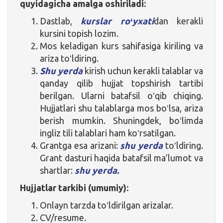
quyidagicha amalga oshiriladi:
Dastlab,
kurslar roʻyxati
dan kerakli
kursini topish lozim.
Mos keladigan kurs sahifasiga kiriling va
ariza toʻldiring.
Shu yerda
kirish uchun kerakli talablar va
qanday qilib hujjat topshirish tartibi
berilgan. Ularni batafsil oʻqib chiqing.
Hujjatlari shu talablarga mos boʻlsa, ariza
berish mumkin. Shuningdek, boʻlimda
ingliz tili talablari ham koʻrsatilgan.
Grantga esa arizani:
shu yerda
toʻldiring.
Grant dasturi haqida batafsil ma’lumot va
shartlar:
shu yerda.
Hujjatlar tarkibi (umumiy):
Onlayn tarzda toʻldirilgan arizalar.
CV/resume.