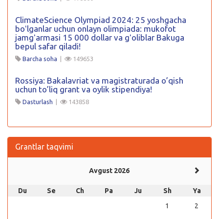
ClimateScience Olympiad 2024: 25 yoshgacha
boʻlganlar uchun onlayn olimpiada: mukofot
jamgʻarmasi 15 000 dollar va gʻoliblar Bakuga
bepul safar qiladi!
Barcha soha
|
149653
Rossiya: Bakalavriat va magistraturada o’qish
uchun to’liq grant va oylik stipendiya!
Dasturlash
|
143858
Grantlar taqvimi
Avgust 2026
Du
Se
Ch
Pa
Ju
Sh
Ya
1
2