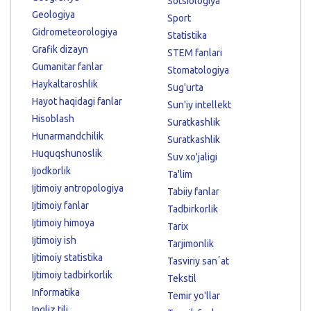
Sotsiologiya
Geologiya
Sport
Gidrometeorologiya
Statistika
Grafik dizayn
STEM fanlari
Gumanitar fanlar
Stomatologiya
Haykaltaroshlik
Sug'urta
Hayot haqidagi fanlar
Sun'iy intellekt
Hisoblash
Suratkashlik
Hunarmandchilik
Suratkashlik
Huquqshunoslik
Suv xo'jaligi
Ijodkorlik
Ta'lim
Ijtimoiy antropologiya
Tabiiy fanlar
Ijtimoiy fanlar
Tadbirkorlik
Ijtimoiy himoya
Tarix
Ijtimoiy ish
Tarjimonlik
Ijtimoiy statistika
Tasviriy sanʼat
Ijtimoiy tadbirkorlik
Tekstil
Informatika
Temir yo'llar
Ingliz tili