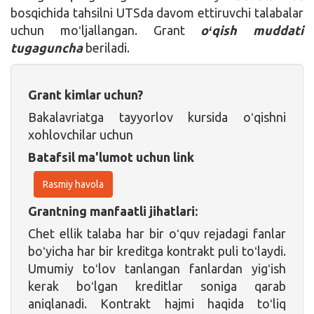
bosqichida tahsilni UTSda davom ettiruvchi talabalar
uchun moʻljallangan. Grant
oʻqish muddati
tugaguncha
beriladi.
Grant kimlar uchun?
Bakalavriatga tayyorlov kursida oʻqishni
xohlovchilar uchun
Batafsil ma'lumot uchun link
Rasmiy havola
Grantning manfaatli jihatlari:
Chet ellik talaba har bir oʻquv rejadagi fanlar
boʻyicha har bir kreditga kontrakt puli toʻlaydi.
Umumiy toʻlov tanlangan fanlardan yigʻish
kerak boʻlgan kreditlar soniga qarab
aniqlanadi. Kontrakt hajmi haqida toʻliq