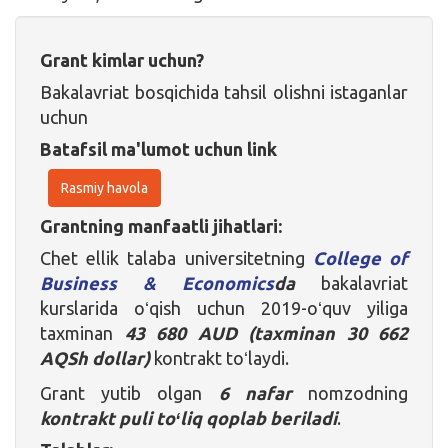
Grant kimlar uchun?
Bakalavriat bosqichida tahsil olishni istaganlar
uchun
Batafsil ma'lumot uchun link
Rasmiy havola
Grantning manfaatli jihatlari:
Chet ellik talaba universitetning
College of
Business & Economics
da
bakalavriat
kurslarida oʻqish uchun 2019-oʻquv yiliga
taxminan
43 680 AUD (taxminan 30 662
AQSh dollar)
kontrakt toʻlaydi.
Grant yutib olgan
6 nafar
nomzodning
kontrakt puli toʻliq qoplab beriladi
.