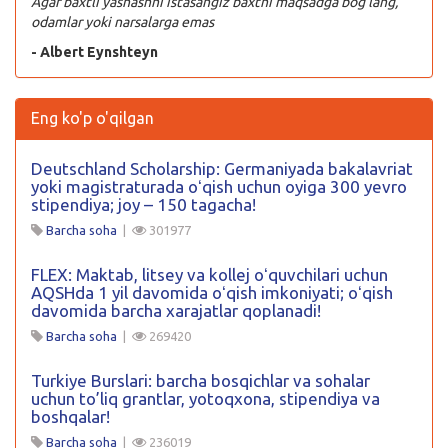
Agar baxtli yashashni istasangiz baxtni maqsadga bog’lang,
odamlar yoki narsalarga emas
- Albert Eynshteyn
Eng ko'p o'qilgan
Deutschland Scholarship: Germaniyada bakalavriat
yoki magistraturada oʻqish uchun oyiga 300 yevro
stipendiya; joy – 150 tagacha!
Barcha soha
|
301977
FLEX: Maktab, litsey va kollej oʻquvchilari uchun
AQSHda 1 yil davomida oʻqish imkoniyati; oʻqish
davomida barcha xarajatlar qoplanadi!
Barcha soha
|
269420
Turkiye Burslari: barcha bosqichlar va sohalar
uchun to’liq grantlar, yotoqxona, stipendiya va
boshqalar!
Barcha soha
|
236019