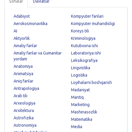
Sohalar
Davlatlar
Adabiyot
Kompyuter fanlari
Aerokosmonavtika
Kompyuter muhandisligi
AI
Koreys tili
Aktyorlik
Kriminologiya
Amaliy fanlar
Kutubxona ishi
Amaliy fanlar va Gumanitar
Laboratoriya ishi
yordam
Leksikografiya
Anatomiya
Lingvistika
Animatsiya
Logistika
Aniq fanlar
Loyihalarni boshqarish
Antrapologiya
Madaniyat
Arab tili
Mantiq
Arxeologiya
Marketing
Arxitektura
Mashinasozlik
Astrofizika
Matematika
Astronomiya
Media