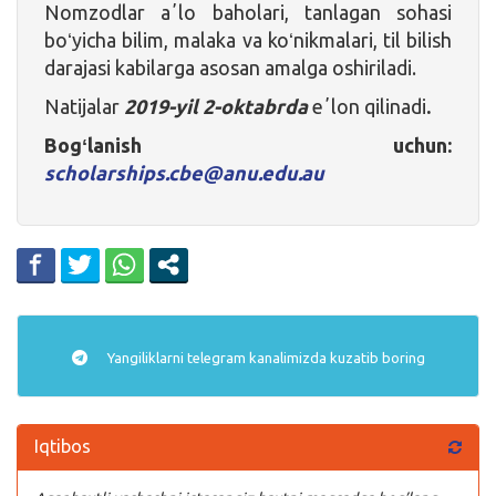
Nomzodlar aʼlo baholari, tanlagan sohasi
boʻyicha bilim, malaka va koʻnikmalari, til bilish
darajasi kabilarga asosan amalga oshiriladi.
Natijalar
2019-yil 2-oktabrda
eʼlon qilinadi
.
Bogʻlanish uchun:
scholarships.cbe@anu.edu.au
Yangiliklarni
telegram
kanalimizda kuzatib boring
Iqtibos