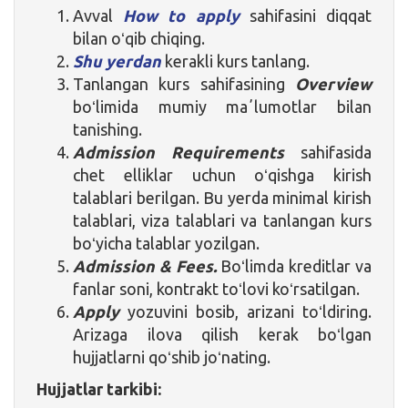
Avval
How to apply
sahifasini diqqat
bilan oʻqib chiqing.
Shu yerdan
kerakli kurs tanlang.
Tanlangan kurs sahifasining
Overview
boʻlimida mumiy maʼlumotlar bilan
tanishing.
Admission Requirements
sahifasida
chet elliklar uchun oʻqishga kirish
talablari berilgan. Bu yerda minimal kirish
talablari, viza talablari va tanlangan kurs
boʻyicha talablar yozilgan.
Admission & Fees.
Boʻlimda kreditlar va
fanlar soni, kontrakt toʻlovi koʻrsatilgan.
Apply
yozuvini bosib, arizani toʻldiring.
Arizaga ilova qilish kerak boʻlgan
hujjatlarni qoʻshib joʻnating.
Hujjatlar tarkibi: