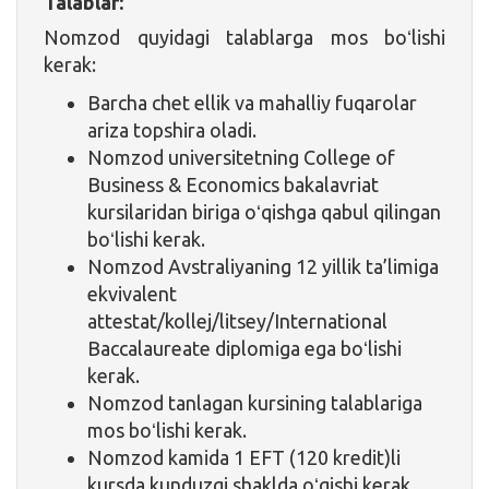
Talablar:
Nomzod quyidagi talablarga mos boʻlishi
kerak:
Barcha chet ellik va mahalliy fuqarolar
ariza topshira oladi.
Nomzod universitetning College of
Business & Economics bakalavriat
kursilaridan biriga oʻqishga qabul qilingan
boʻlishi kerak.
Nomzod Avstraliyaning 12 yillik ta’limiga
ekvivalent
attestat/kollej/litsey/International
Baccalaureate diplomiga ega boʻlishi
kerak.
Nomzod tanlagan kursining talablariga
mos boʻlishi kerak.
Nomzod kamida 1 EFT (120 kredit)li
kursda kunduzgi shaklda oʻqishi kerak.