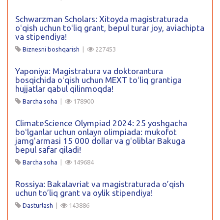
Schwarzman Scholars: Xitoyda magistraturada
oʻqish uchun toʻliq grant, bepul turar joy, aviachipta
va stipendiya!
Biznesni boshqarish
|
227453
Yaponiya: Magistratura va doktorantura
bosqichida oʻqish uchun MEXT toʻliq grantiga
hujjatlar qabul qilinmoqda!
Barcha soha
|
178900
ClimateScience Olympiad 2024: 25 yoshgacha
boʻlganlar uchun onlayn olimpiada: mukofot
jamgʻarmasi 15 000 dollar va gʻoliblar Bakuga
bepul safar qiladi!
Barcha soha
|
149684
Rossiya: Bakalavriat va magistraturada o’qish
uchun to’liq grant va oylik stipendiya!
Dasturlash
|
143886