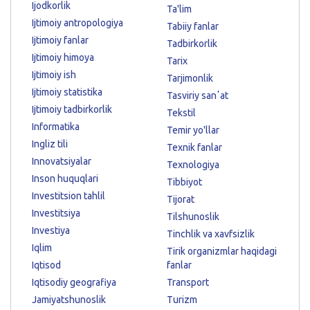
Ijodkorlik
Ta'lim
Ijtimoiy antropologiya
Tabiiy fanlar
Ijtimoiy fanlar
Tadbirkorlik
Ijtimoiy himoya
Tarix
Ijtimoiy ish
Tarjimonlik
Ijtimoiy statistika
Tasviriy sanʼat
Ijtimoiy tadbirkorlik
Tekstil
Informatika
Temir yo'llar
Ingliz tili
Texnik fanlar
Innovatsiyalar
Texnologiya
Inson huquqlari
Tibbiyot
Investitsion tahlil
Tijorat
Investitsiya
Tilshunoslik
Investiya
Tinchlik va xavfsizlik
Iqlim
Tirik organizmlar haqidagi
Iqtisod
fanlar
Iqtisodiy geografiya
Transport
Jamiyatshunoslik
Turizm