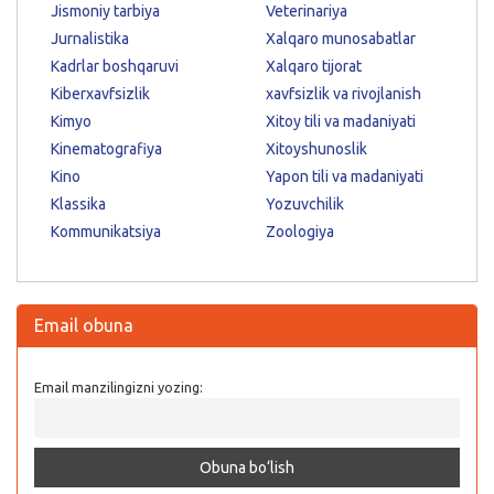
Jismoniy tarbiya
Veterinariya
Jurnalistika
Xalqaro munosabatlar
Kadrlar boshqaruvi
Xalqaro tijorat
Kiberxavfsizlik
xavfsizlik va rivojlanish
Kimyo
Xitoy tili va madaniyati
Kinematografiya
Xitoyshunoslik
Kino
Yapon tili va madaniyati
Klassika
Yozuvchilik
Kommunikatsiya
Zoologiya
Email obuna
Email manzilingizni yozing: