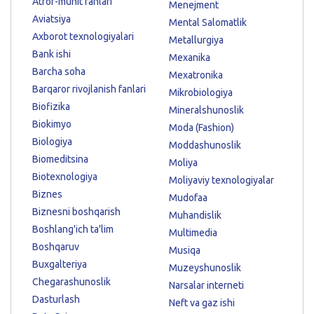
Atrof-muhit fanlari
Menejment
Aviatsiya
Mental Salomatlik
Axborot texnologiyalari
Metallurgiya
Bank ishi
Mexanika
Barcha soha
Mexatronika
Barqaror rivojlanish fanlari
Mikrobiologiya
Biofizika
Mineralshunoslik
Biokimyo
Moda (Fashion)
Biologiya
Moddashunoslik
Biomeditsina
Moliya
Biotexnologiya
Moliyaviy texnologiyalar
Biznes
Mudofaa
Biznesni boshqarish
Muhandislik
Boshlang'ich ta'lim
Multimedia
Boshqaruv
Musiqa
Buxgalteriya
Muzeyshunoslik
Chegarashunoslik
Narsalar interneti
Dasturlash
Neft va gaz ishi