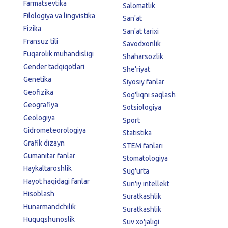
Farmatsevtika
Salomatlik
Filologiya va lingvistika
San'at
Fizika
San'at tarixi
Fransuz tili
Savodxonlik
Fuqarolik muhandisligi
Shaharsozlik
Gender tadqiqotlari
She'riyat
Genetika
Siyosiy fanlar
Geofizika
Sog'liqni saqlash
Geografiya
Sotsiologiya
Geologiya
Sport
Gidrometeorologiya
Statistika
Grafik dizayn
STEM fanlari
Gumanitar fanlar
Stomatologiya
Haykaltaroshlik
Sug'urta
Hayot haqidagi fanlar
Sun'iy intellekt
Hisoblash
Suratkashlik
Hunarmandchilik
Suratkashlik
Huquqshunoslik
Suv xo'jaligi