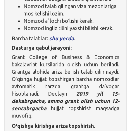
Nomzod talab qilingan viza mezonlariga
mos kelishi lozim.
Nomzod aʼlochi boʻlishi kerak.
Nomzod ingliz tilini yaxshi bilishi kerak.
Barcha talablar:
shu yerda
.
Dasturga qabul jarayoni:
Grant College of Business & Economics
bakalavriat kursilarida oʻqish uchun beriladi.
Grantga alohida ariza berish talab qilinmaydi.
Oʻqishga hujjat topshirgan barcha nomzodlar
avtomatik tarzda grantga da’vogar
hisoblanadi. Dedlayn
2019 yil 15-
dekabrgacha, ammo grant olish uchun 12-
sentabrgacha
hujjat topshirish maqsadga
muvofiq.
Oʻqishga kirishga ariza topshirish.