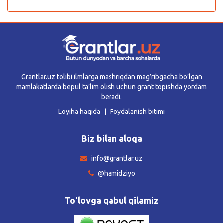
Grantlar.uz tolibi ilmlarga mashriqdan mag’ribgacha bo’lgan
mamlakatlarda bepul ta’lim olish uchun grant topishda yordam
beradi.
Loyiha haqida
Foydalanish bitimi
Biz bilan aloqa
info@grantlar.uz
@hamidziyo
To'lovga qabul qilamiz