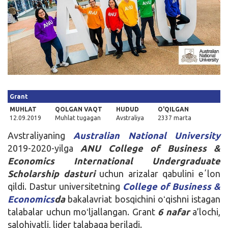
Kirish
Grant
MUHLAT
QOLGAN VAQT
HUDUD
O'QILGAN
12.09.2019
Muhlat tugagan
Avstraliya
2337 marta
Avstraliyaning
Australian National University
2019-2020-yilga
ANU College of Business &
Economics International Undergraduate
Scholarship dasturi
uchun arizalar qabulini eʼlon
qildi. Dastur universitetning
College of Business &
Economics
da
bakalavriat bosqichini oʻqishni istagan
talabalar uchun moʻljallangan. Grant
6 nafar
a’lochi,
salohiyatli, lider talabaga beriladi.