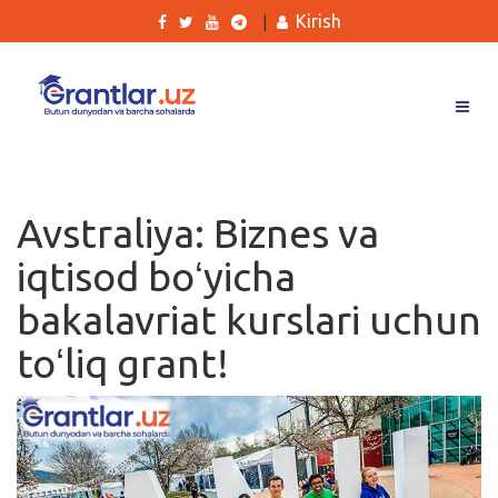
Kirish
|
Grantlar
Tanlovlar
Avstraliya: Biznes va
Ishlar
iqtisod boʻyicha
Kurslar
bakalavriat kurslari uchun
Blog
toʻliq grant!
Yana
Qidirish