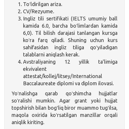
Toʻldirilgan ariza.
CV/Rezyume.
Ingliz tili sertifikati (IELTS umumiy ball
kamida 6.0, barcha boʻlimlardan kamida
6,0). Til bilish darajasi tanlangan kursga
koʻra farq qiladi. Shuning uchun kurs
sahifasidan ingliz tiliga qoʻyiladigan
talablarni aniqlash kerak.
Avstraliyaning 12 yillik ta’limiga
ekvivalent
attestat/kollej/litsey/International
Baccalaureate diplomi va diplom ilovasi.
Yoʻnalishga qarab qoʻshimcha hujjatlar
soʻralishi mumkin. Agar grant yoki hujjat
topshirish bilan bogʻliq biror muammo tugʻilsa,
maqola oxirida koʻrsatilgan manzillar orqali
aniqlik kiriting.