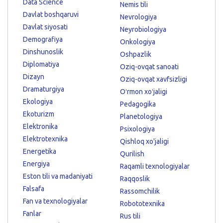
Data Science
Nemis tili
Davlat boshqaruvi
Nevrologiya
Davlat siyosati
Neyrobiologiya
Demografiya
Onkologiya
Dinshunoslik
Oshpazlik
Diplomatiya
Oziq-ovqat sanoati
Dizayn
Oziq-ovqat xavfsizligi
Dramaturgiya
Oʻrmon xoʻjaligi
Ekologiya
Pedagogika
Ekoturizm
Planetologiya
Elektronika
Psixologiya
Elektrotexnika
Qishloq xo'jaligi
Energetika
Qurilish
Energiya
Raqamli texnologiyalar
Eston tili va madaniyati
Raqqoslik
Falsafa
Rassomchilik
Fan va texnologiyalar
Robototexnika
Fanlar
Rus tili