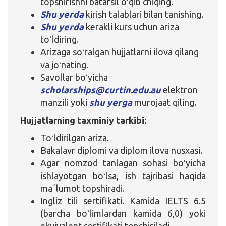
topshirishni batafsil oʻqib chiqing.
Shu yerda
kirish talablari bilan tanishing.
Shu yerda
kerakli kurs uchun ariza
toʻldiring.
Arizaga soʻralgan hujjatlarni ilova qilang
va joʻnating.
Savollar boʻyicha
scholarships@curtin.edu.au
elektron
manzili yoki
shu yerga
murojaat qiling.
Hujjatlarning taxminiy tarkibi:
Toʻldirilgan ariza.
Bakalavr diplomi va diplom ilova nusxasi.
Agar nomzod tanlagan sohasi boʻyicha
ishlayotgan boʻlsa, ish tajribasi haqida
maʼlumot topshiradi.
Ingliz tili sertifikati. Kamida IELTS 6.5
(barcha boʻlimlardan kamida 6,0) yoki
ekvivalent sertifikati topshiriladi.