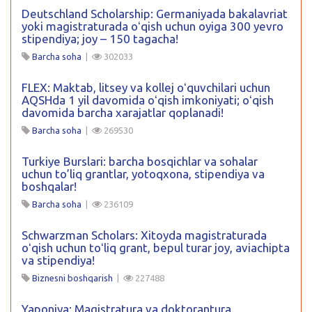
Deutschland Scholarship: Germaniyada bakalavriat
yoki magistraturada oʻqish uchun oyiga 300 yevro
stipendiya; joy – 150 tagacha!
Barcha soha
|
302033
FLEX: Maktab, litsey va kollej oʻquvchilari uchun
AQSHda 1 yil davomida oʻqish imkoniyati; oʻqish
davomida barcha xarajatlar qoplanadi!
Barcha soha
|
269530
Turkiye Burslari: barcha bosqichlar va sohalar
uchun to’liq grantlar, yotoqxona, stipendiya va
boshqalar!
Barcha soha
|
236109
Schwarzman Scholars: Xitoyda magistraturada
oʻqish uchun toʻliq grant, bepul turar joy, aviachipta
va stipendiya!
Biznesni boshqarish
|
227488
Yaponiya: Magistratura va doktorantura