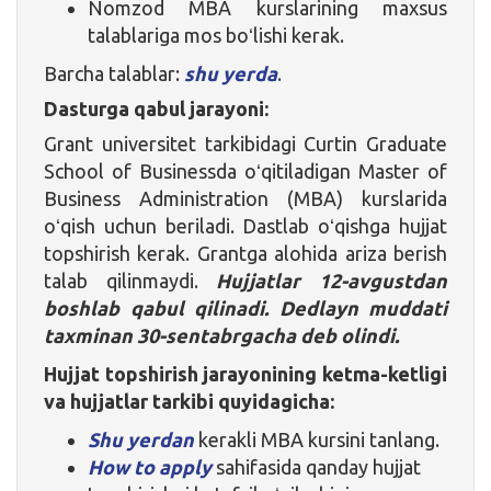
Nomzod MBA kurslarining maxsus
talablariga mos boʻlishi kerak.
Barcha talablar:
shu yerda
.
Dasturga qabul jarayoni:
Grant universitet tarkibidagi Curtin Graduate
School of Businessda oʻqitiladigan Master of
Business Administration (MBA) kurslarida
oʻqish uchun beriladi. Dastlab oʻqishga hujjat
topshirish kerak. Grantga alohida ariza berish
talab qilinmaydi.
Hujjatlar 12-avgustdan
boshlab qabul qilinadi. Dedlayn muddati
taxminan 30-sentabrgacha deb olindi.
Hujjat topshirish jarayonining ketma-ketligi
va hujjatlar tarkibi quyidagicha:
Shu yerdan
kerakli MBA kursini tanlang.
How to apply
sahifasida qanday hujjat