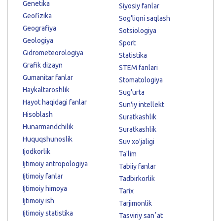
Genetika
Siyosiy fanlar
Geofizika
Sog'liqni saqlash
Geografiya
Sotsiologiya
Geologiya
Sport
Gidrometeorologiya
Statistika
Grafik dizayn
STEM fanlari
Gumanitar fanlar
Stomatologiya
Haykaltaroshlik
Sug'urta
Hayot haqidagi fanlar
Sun'iy intellekt
Hisoblash
Suratkashlik
Hunarmandchilik
Suratkashlik
Huquqshunoslik
Suv xo'jaligi
Ijodkorlik
Ta'lim
Ijtimoiy antropologiya
Tabiiy fanlar
Ijtimoiy fanlar
Tadbirkorlik
Ijtimoiy himoya
Tarix
Ijtimoiy ish
Tarjimonlik
Ijtimoiy statistika
Tasviriy sanʼat