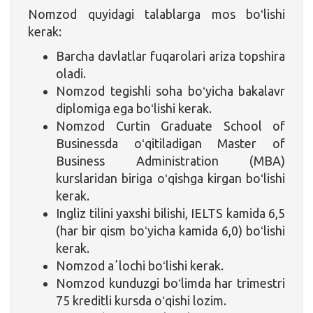
Nomzod quyidagi talablarga mos boʻlishi
kerak:
Barcha davlatlar fuqarolari ariza topshira
oladi.
Nomzod tegishli soha boʻyicha bakalavr
diplomiga ega boʻlishi kerak.
Nomzod Curtin Graduate School of
Businessda oʻqitiladigan Master of
Business Administration (MBA)
kurslaridan biriga oʻqishga kirgan boʻlishi
kerak.
Ingliz tilini yaxshi bilishi, IELTS kamida 6,5
(har bir qism boʻyicha kamida 6,0) boʻlishi
kerak.
Nomzod aʼlochi boʻlishi kerak.
Nomzod kunduzgi boʻlimda har trimestri
75 kreditli kursda oʻqishi lozim.