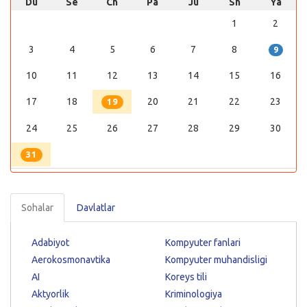
Du
Se
Ch
Pa
Ju
Sh
Ya
1
2
3
4
5
6
7
8
9
10
11
12
13
14
15
16
17
18
20
21
22
23
19
24
25
26
27
28
29
30
31
Sohalar
Davlatlar
Adabiyot
Kompyuter fanlari
Aerokosmonavtika
Kompyuter muhandisligi
AI
Koreys tili
Aktyorlik
Kriminologiya