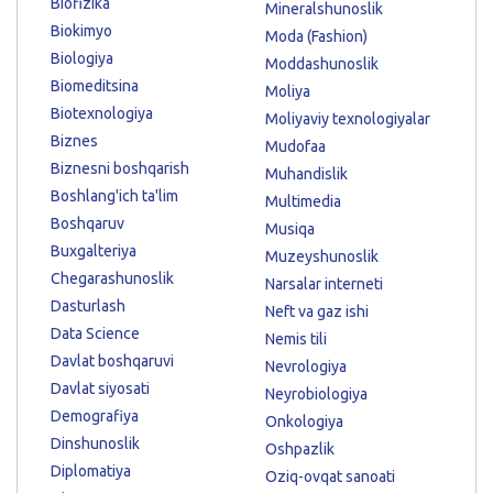
Biofizika
Mineralshunoslik
Biokimyo
Moda (Fashion)
Biologiya
Moddashunoslik
Biomeditsina
Moliya
Biotexnologiya
Moliyaviy texnologiyalar
Biznes
Mudofaa
Biznesni boshqarish
Muhandislik
Boshlang'ich ta'lim
Multimedia
Boshqaruv
Musiqa
Buxgalteriya
Muzeyshunoslik
Chegarashunoslik
Narsalar interneti
Dasturlash
Neft va gaz ishi
Data Science
Nemis tili
Davlat boshqaruvi
Nevrologiya
Davlat siyosati
Neyrobiologiya
Demografiya
Onkologiya
Dinshunoslik
Oshpazlik
Diplomatiya
Oziq-ovqat sanoati