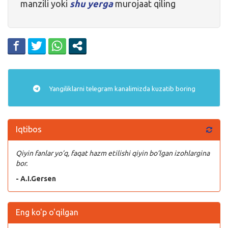
manzili yoki
shu yerga
murojaat qiling
Yangiliklarni
telegram
kanalimizda kuzatib boring
Iqtibos
Qiyin fanlar yo’q, faqat hazm etilishi qiyin bo’lgan izohlargina
bor.
- A.I.Gersen
Eng ko'p o'qilgan