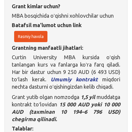
Grant kimlar uchun?
MBA bosqichida oʻqishni xohlovchilar uchun
Batafsil ma'lumot uchun link
Rasmiy havola
Grantning manfaatli jihatlari:
Curtin University MBA kursida oʻqish
tanlangan kurs va fanlarga koʻra farq qiladi.
Har bir dastur uchun 9 250 AUD (6 493 USD)
toʻlash kerak.
Umumiy kontrakt
miqdori
nechta dasturni oʻqishingizdan kelib chiqadi.
Grant yutib olgan nomzodga
1,5 yil
muddatga
kontrakt toʻlovidan
15 000 AUD yoki 10 000
AUD (taxminan 10
194
–
6
796 USD)
chegirma qilinadi
.
Talablar: