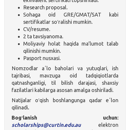
Research proposal.
Sohaga oid GRE/GMAT/SAT kabi
sertifikatlar soʻralishi mumkin.
CV/resume.
2 ta tavsiyanoma.
Moliyaviy holat haqida ma’lumot talab
qilinishi mumkin.
Pasport nusxasi.
Nomzodlar aʼlo baholari va yutuqlari, ish
tajribasi, mavzuga oid tadqiqiotlarda
qatnashganligi, til bilish darajasi, shaxsiy
fazilatlari kabilarga asosan amalga oshiriladi.
Natijalar oʻqish boshlangunga qadar eʼlon
qilinadi
.
Bogʻlanish uchun:
scholarships@curtin.edu.au
elektron