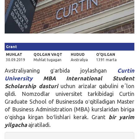
Kirish
Grant
MUHLAT
QOLGAN VAQT
HUDUD
O'QILGAN
30.09.2019
Muhlat tugagan
Avstraliya
1391 marta
Avstraliyaning gʻarbida joylashgan
Curtin
University
MBA International Student
Scholarship dasturi
uchun arizalar qabulini eʼlon
qildi. Nomzodlar universitet tarkibidagi Curtin
Graduate School of Businessda oʻqitiladigan Master
of Business Administration (MBA) kurslaridan biriga
oʻqishga kirgan boʻlishlari kerak. Grant
bir yarim
yil
gacha
ajratiladi.