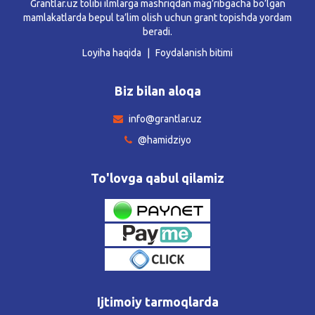
Grantlar.uz tolibi ilmlarga mashriqdan mag’ribgacha bo’lgan
mamlakatlarda bepul ta’lim olish uchun grant topishda yordam
beradi.
Loyiha haqida
Foydalanish bitimi
Biz bilan aloqa
info@grantlar.uz
@hamidziyo
To'lovga qabul qilamiz
Ijtimoiy tarmoqlarda