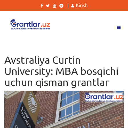
Kirish
|
Grantlar
Tanlovlar
Avstraliya Curtin
Ishlar
University: MBA bosqichi
Kurslar
uchun qisman grantlar
Blog
Yana
Qidirish