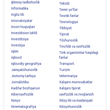
Ijtimoiy tadbirkorlik
Tekstil
Informatika
Temir yo'llar
Ingliz tili
Texnik fanlar
Innovatsiyalar
Texnologiya
Inson huquqlari
Tibbiyot
Investitsion tahlil
Tijorat
Investitsiya
Tilshunoslik
Investiya
Tinchlik va xavfsizlik
Iqlim
Tirik organizmlar haqidagi
Iqtisod
fanlar
Iqtisodiy geografiya
Transport
Jamiyatshunoslik
Turizm
Jismoniy tarbiya
Veterinariya
Jurnalistika
Xalqaro munosabatlar
Kadrlar boshqaruvi
Xalqaro tijorat
Kiberxavfsizlik
xavfsizlik va rivojlanish
Kimyo
Xitoy tili va madaniyati
Kinematografiya
Xitoyshunoslik