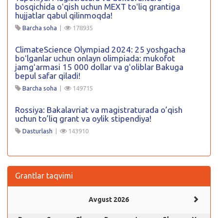
bosqichida oʻqish uchun MEXT toʻliq grantiga
hujjatlar qabul qilinmoqda!
Barcha soha
|
178935
ClimateScience Olympiad 2024: 25 yoshgacha
boʻlganlar uchun onlayn olimpiada: mukofot
jamgʻarmasi 15 000 dollar va gʻoliblar Bakuga
bepul safar qiladi!
Barcha soha
|
149715
Rossiya: Bakalavriat va magistraturada o’qish
uchun to’liq grant va oylik stipendiya!
Dasturlash
|
143910
Grantlar taqvimi
Avgust 2026