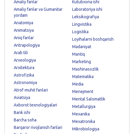
Amaliy fanlar
Kutubxona ishi
Amaliy fanlar va Gumanitar
Laboratoriya ishi
yordam
Leksikografiya
Anatomiya
Lingvistika
Animatsiya
Logistika
Aniq fanlar
Loyihalarni boshqarish
Antrapologiya
Madaniyat
Arab tili
Mantiq
Arxeologiya
Marketing
Arxitektura
Mashinasozlik
Astrofizika
Matematika
Astronomiya
Media
Atrof-muhit fanlari
Menejment
Aviatsiya
Mental Salomatlik
Axborot texnologiyalari
Metallurgiya
Bank ishi
Mexanika
Barcha soha
Mexatronika
Barqaror rivojlanish fanlari
Mikrobiologiya