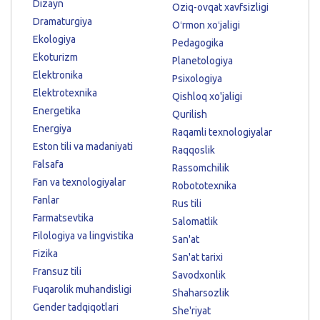
Dizayn
Oziq-ovqat xavfsizligi
Dramaturgiya
Oʻrmon xoʻjaligi
Ekologiya
Pedagogika
Ekoturizm
Planetologiya
Elektronika
Psixologiya
Elektrotexnika
Qishloq xo'jaligi
Energetika
Qurilish
Energiya
Raqamli texnologiyalar
Eston tili va madaniyati
Raqqoslik
Falsafa
Rassomchilik
Fan va texnologiyalar
Robototexnika
Fanlar
Rus tili
Farmatsevtika
Salomatlik
Filologiya va lingvistika
San'at
Fizika
San'at tarixi
Fransuz tili
Savodxonlik
Fuqarolik muhandisligi
Shaharsozlik
Gender tadqiqotlari
She'riyat