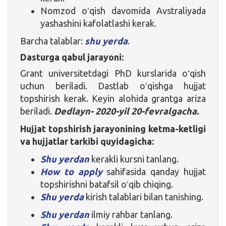
Nomzod oʻqish davomida Avstraliyada
yashashini kafolatlashi kerak.
Barcha talablar:
shu yerda
.
Dasturga qabul jarayoni:
Grant universitetdagi PhD kurslarida oʻqish
uchun beriladi. Dastlab oʻqishga hujjat
topshirish kerak. Keyin alohida grantga ariza
beriladi.
Dedlayn- 2020-yil 20-fevralgacha.
Hujjat topshirish jarayonining ketma-ketligi
va hujjatlar tarkibi quyidagicha:
Shu yerdan
kerakli kursni tanlang.
How to apply
sahifasida qanday hujjat
topshirishni batafsil oʻqib chiqing.
Shu yerda
kirish talablari bilan tanishing.
Shu yerdan
ilmiy rahbar tanlang.