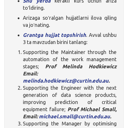
Shu yerda
kerakli kurs uchun ariza
toʻldiring.
Arizaga soʻralgan hujjatlarni ilova qiling
va joʻnating.
Grantga hujjat topshirish
. Avval ushbu
3 ta mavzudan birini tanlang:
Supporting the Maintainer through the
automation of the work management
stages;
Prof Melinda Hodkiewicz
Email:
melinda.hodkiewicz@curtin.edu.au
.
Supporting the Engineer with the next
generation of data science products,
improving prediction of critical
equipment failure;
Prof Michael Small,
Email:
michael.small@curtin.edu.au
.
Supporting the Manager by optimising