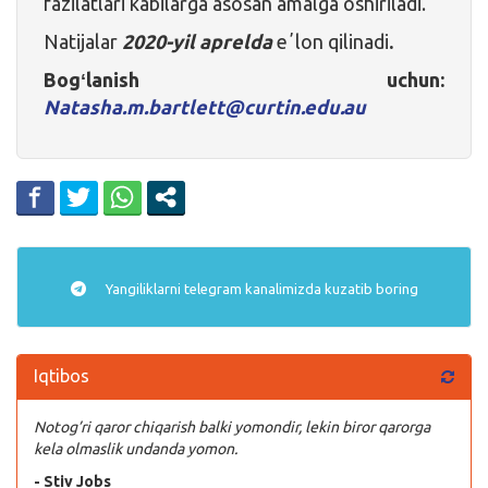
fazilatlari kabilarga asosan amalga oshiriladi.
Natijalar
2020-yil aprelda
eʼlon qilinadi
.
Bogʻlanish uchun:
Natasha.m.bartlett@curtin.edu.au
Yangiliklarni
telegram
kanalimizda kuzatib boring
Iqtibos
Notog’ri qaror chiqarish balki yomondir, lekin biror qarorga
kela olmaslik undanda yomon.
- Stiv Jobs