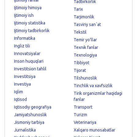
Tadbirkorlik
Ijtimoiy himoya
Tarix
Ijtimoiy ish
Tarjimonlik
Ijtimoiy statistika
Tasviriy sanʼat
Ijtimoiy tadbirkorlik
Tekstil
Informatika
Temir yo'llar
Ingliz tili
Texnik fanlar
Innovatsiyalar
Texnologiya
Inson huquqlari
Tibbiyot
Investitsion tahlil
Tijorat
Investitsiya
Tilshunoslik
Investiya
Tinchlik va xavfsizlik
Iqlim
Tirik organizmlar haqidagi
Iqtisod
fanlar
Iqtisodiy geografiya
Transport
Jamiyatshunoslik
Turizm
Jismoniy tarbiya
Veterinariya
Jurnalistika
Xalqaro munosabatlar