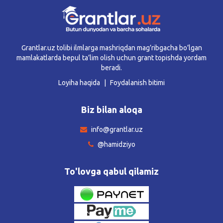
Grantlar.uz tolibi ilmlarga mashriqdan mag’ribgacha bo’lgan
mamlakatlarda bepul ta’lim olish uchun grant topishda yordam
beradi.
Loyiha haqida
Foydalanish bitimi
Biz bilan aloqa
info@grantlar.uz
@hamidziyo
To'lovga qabul qilamiz