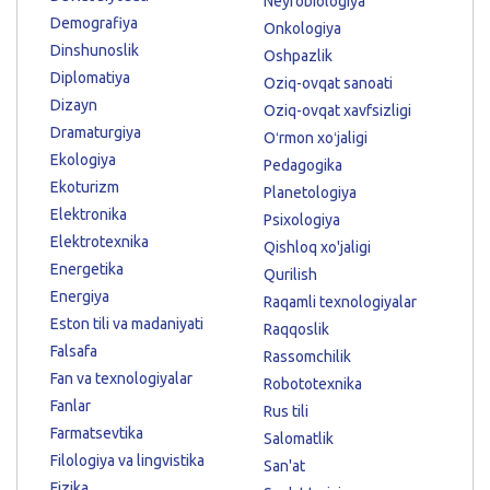
Neyrobiologiya
Demografiya
Onkologiya
Dinshunoslik
Oshpazlik
Diplomatiya
Oziq-ovqat sanoati
Dizayn
Oziq-ovqat xavfsizligi
Dramaturgiya
Oʻrmon xoʻjaligi
Ekologiya
Pedagogika
Ekoturizm
Planetologiya
Elektronika
Psixologiya
Elektrotexnika
Qishloq xo'jaligi
Energetika
Qurilish
Energiya
Raqamli texnologiyalar
Eston tili va madaniyati
Raqqoslik
Falsafa
Rassomchilik
Fan va texnologiyalar
Robototexnika
Fanlar
Rus tili
Farmatsevtika
Salomatlik
Filologiya va lingvistika
San'at
Fizika