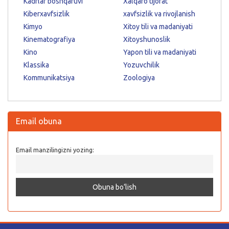
Kadrlar boshqaruvi
Xalqaro tijorat
Kiberxavfsizlik
xavfsizlik va rivojlanish
Kimyo
Xitoy tili va madaniyati
Kinematografiya
Xitoyshunoslik
Kino
Yapon tili va madaniyati
Klassika
Yozuvchilik
Kommunikatsiya
Zoologiya
Email obuna
Email manzilingizni yozing: