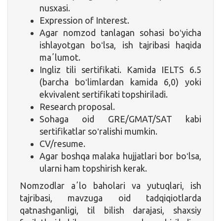
nusxasi.
Expression of Interest.
Agar nomzod tanlagan sohasi boʻyicha
ishlayotgan boʻlsa, ish tajribasi haqida
maʼlumot.
Ingliz tili sertifikati. Kamida IELTS 6.5
(barcha boʻlimlardan kamida 6,0) yoki
ekvivalent sertifikati topshiriladi.
Research proposal.
Sohaga oid GRE/GMAT/SAT kabi
sertifikatlar soʻralishi mumkin.
CV/resume.
Agar boshqa malaka hujjatlari bor boʻlsa,
ularni ham topshirish kerak.
Nomzodlar aʼlo baholari va yutuqlari, ish
tajribasi, mavzuga oid tadqiqiotlarda
qatnashganligi, til bilish darajasi, shaxsiy