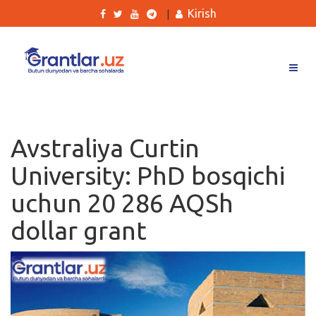
Kirish
|
Grantlar
Tanlovlar
Avstraliya Curtin
Ishlar
University: PhD bosqichi
Kurslar
uchun 20 286 AQSh
Blog
dollar grant
Yana
Qidirish