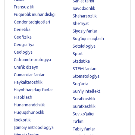
San'at tarixi
Fransuz tili
Savodxonlik
Fuqarolik muhandisligi
Shaharsozlik
Gender tadqiqotlari
She'riyat
Genetika
Siyosiy fanlar
Geofizika
Sog'liqni saqlash
Geografiya
Sotsiologiya
Geologiya
Sport
Gidrometeorologiya
Statistika
Grafik dizayn
STEM fanlari
Gumanitar fanlar
Stomatologiya
Haykaltaroshlik
Sug'urta
Hayot haqidagi fanlar
Sun'iy intellekt
Hisoblash
Suratkashlik
Hunarmandchilik
Suratkashlik
Huquqshunoslik
Suv xo'jaligi
Ijodkorlik
Ta'lim
Ijtimoiy antropologiya
Tabiiy fanlar
Ijtimoiy fanlar