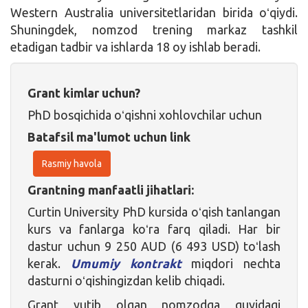
Western Australia universitetlaridan birida oʻqiydi.
Shuningdek, nomzod trening markaz tashkil
etadigan tadbir va ishlarda 18 oy ishlab beradi.
Grant kimlar uchun?
PhD bosqichida oʻqishni xohlovchilar uchun
Batafsil ma'lumot uchun link
Rasmiy havola
Grantning manfaatli jihatlari:
Curtin University PhD kursida oʻqish tanlangan
kurs va fanlarga koʻra farq qiladi. Har bir
dastur uchun 9 250 AUD (6 493 USD) toʻlash
kerak.
Umumiy kontrakt
miqdori nechta
dasturni oʻqishingizdan kelib chiqadi.
Grant yutib olgan nomzodga quyidagi