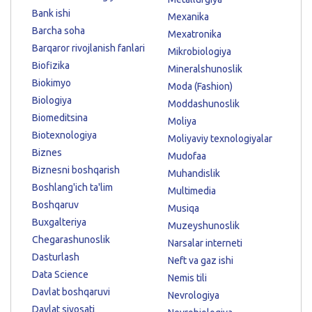
Bank ishi
Mexanika
Barcha soha
Mexatronika
Barqaror rivojlanish fanlari
Mikrobiologiya
Biofizika
Mineralshunoslik
Biokimyo
Moda (Fashion)
Biologiya
Moddashunoslik
Biomeditsina
Moliya
Biotexnologiya
Moliyaviy texnologiyalar
Biznes
Mudofaa
Biznesni boshqarish
Muhandislik
Boshlang'ich ta'lim
Multimedia
Boshqaruv
Musiqa
Buxgalteriya
Muzeyshunoslik
Chegarashunoslik
Narsalar interneti
Dasturlash
Neft va gaz ishi
Data Science
Nemis tili
Davlat boshqaruvi
Nevrologiya
Davlat siyosati