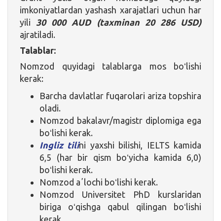
imkoniyatlardan yashash xarajatlari uchun har
yili
30 000 AUD (taxminan 20 286 USD)
ajratiladi.
Talablar:
Nomzod quyidagi talablarga mos boʻlishi
kerak:
Barcha davlatlar fuqarolari ariza topshira
oladi.
Nomzod bakalavr/magistr diplomiga ega
boʻlishi kerak.
Ingliz tili
ni yaxshi bilishi, IELTS kamida
6,5 (har bir qism boʻyicha kamida 6,0)
boʻlishi kerak.
Nomzod aʼlochi boʻlishi kerak.
Nomzod Universitet PhD kurslaridan
biriga oʻqishga qabul qilingan boʻlishi
kerak.