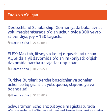
Eng ko'p o'qilgan
Deutschland Scholarship: Germaniyada bakalavriat
yoki magistraturada oʻqish uchun oyiga 300 yevro
stipendiya; joy – 150 tagacha!
Barcha soha
|
301838
FLEX: Maktab, litsey va kollej oʻquvchilari uchun
AQSHda 1 yil davomida oʻqish imkoniyati; oʻqish
davomida barcha xarajatlar qoplanadi!
Barcha soha
|
269221
Turkiye Burslari: barcha bosqichlar va sohalar
uchun to’liq grantlar, yotoqxona, stipendiya va
boshqalar!
Barcha soha
|
235812
Schwarzman Scholars: Xitoyda magistraturada
oʻqish uchun toʻliq grant, bepul turar joy, aviachipta