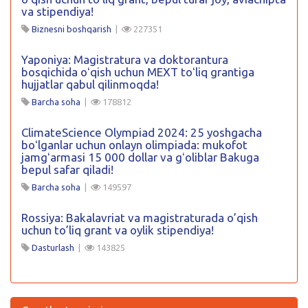
va stipendiya!
Biznesni boshqarish
|
227351
Yaponiya: Magistratura va doktorantura
bosqichida oʻqish uchun MEXT toʻliq grantiga
hujjatlar qabul qilinmoqda!
Barcha soha
|
178812
ClimateScience Olympiad 2024: 25 yoshgacha
boʻlganlar uchun onlayn olimpiada: mukofot
jamgʻarmasi 15 000 dollar va gʻoliblar Bakuga
bepul safar qiladi!
Barcha soha
|
149597
Rossiya: Bakalavriat va magistraturada o’qish
uchun to’liq grant va oylik stipendiya!
Dasturlash
|
143825