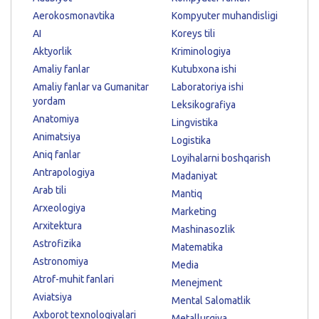
Aerokosmonavtika
Kompyuter muhandisligi
AI
Koreys tili
Aktyorlik
Kriminologiya
Amaliy fanlar
Kutubxona ishi
Amaliy fanlar va Gumanitar
Laboratoriya ishi
yordam
Leksikografiya
Anatomiya
Lingvistika
Animatsiya
Logistika
Aniq fanlar
Loyihalarni boshqarish
Antrapologiya
Madaniyat
Arab tili
Mantiq
Arxeologiya
Marketing
Arxitektura
Mashinasozlik
Astrofizika
Matematika
Astronomiya
Media
Atrof-muhit fanlari
Menejment
Aviatsiya
Mental Salomatlik
Axborot texnologiyalari
Metallurgiya