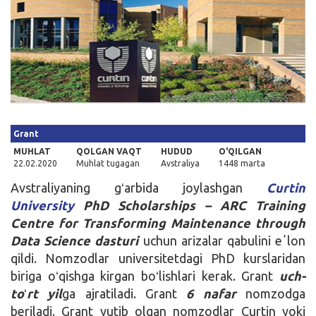
Kirish
Grant
MUHLAT
QOLGAN VAQT
HUDUD
O'QILGAN
22.02.2020
Muhlat tugagan
Avstraliya
1448 marta
Avstraliyaning gʻarbida joylashgan
Curtin
University
PhD Scholarships – ARC Training
Centre for Transforming Maintenance through
Data Science dasturi
uchun arizalar qabulini eʼlon
qildi. Nomzodlar universitetdagi PhD kurslaridan
biriga oʻqishga kirgan boʻlishlari kerak. Grant
uch-
to
ʻ
rt
yil
ga ajratiladi. Grant
6 nafar
nomzodga
beriladi. Grant yutib olgan nomzodlar Curtin yoki