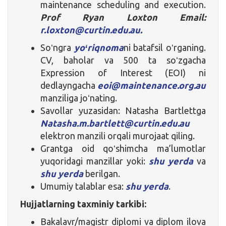
maintenance scheduling and execution.
Prof Ryan Loxton Email:
r.loxton@curtin.edu.au.
Soʻngra
yoʻriqnoma
ni batafsil oʻrganing.
CV, baholar va 500 ta soʻzgacha
Expression of Interest (EOI) ni
dedlayngacha
eoi@maintenance.org.au
manziliga joʻnating.
Savollar yuzasidan: Natasha Bartlettga
Natasha.m.bartlett@curtin.edu.au
elektron manzili orqali murojaat qiling.
Grantga oid qoʻshimcha ma’lumotlar
yuqoridagi manzillar yoki:
shu yerda
va
shu yerda
berilgan.
Umumiy talablar esa:
shu yerda
.
Hujjatlarning taxminiy tarkibi:
Bakalavr/magistr diplomi va diplom ilova