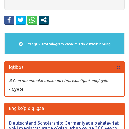
Yangiliklarni
telegram
kanalimizda kuzatib boring
Iqtibos
Ba’zan muammolar muammo nima ekanligini aniqlaydi.
- Gyote
Eng ko'p o'qilgan
Deutschland Scholarship: Germaniyada bakalavriat
yoki magistraturada oʻqish uchun oyiga 300 yevro