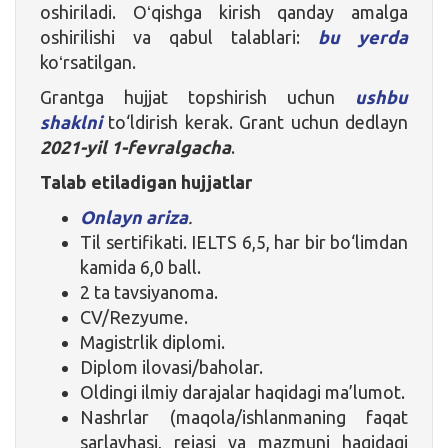
oshiriladi. Oʻqishga kirish qanday amalga
oshirilishi va qabul talablari:
bu yerda
koʻrsatilgan.
Grantga hujjat topshirish uchun
ushbu
shaklni
to‘ldirish kerak. Grant uchun dedlayn
2021-yil 1-fevralgacha
.
Talab etiladigan hujjatlar
Onlayn ariza
.
Til sertifikati. IELTS 6,5, har bir bo‘limdan
kamida 6,0 ball.
2 ta tavsiyanoma.
CV/Rezyume.
Magistrlik diplomi.
Diplom ilovasi/baholar.
Oldingi ilmiy darajalar haqidagi ma’lumot.
Nashrlar (maqola/ishlanmaning faqat
sarlavhasi, rejasi va mazmuni haqidagi