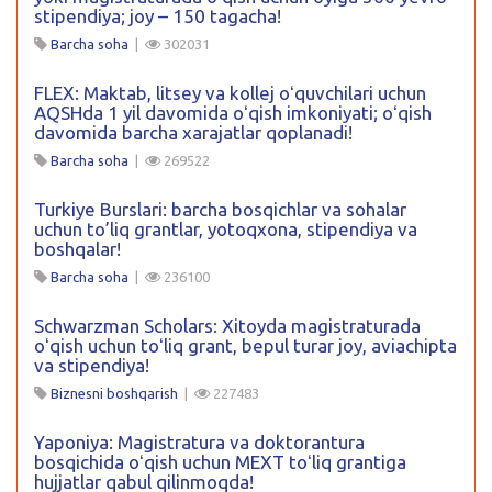
stipendiya; joy – 150 tagacha!
Barcha soha
|
302031
FLEX: Maktab, litsey va kollej oʻquvchilari uchun
AQSHda 1 yil davomida oʻqish imkoniyati; oʻqish
davomida barcha xarajatlar qoplanadi!
Barcha soha
|
269522
Turkiye Burslari: barcha bosqichlar va sohalar
uchun to’liq grantlar, yotoqxona, stipendiya va
boshqalar!
Barcha soha
|
236100
Schwarzman Scholars: Xitoyda magistraturada
oʻqish uchun toʻliq grant, bepul turar joy, aviachipta
va stipendiya!
Biznesni boshqarish
|
227483
Yaponiya: Magistratura va doktorantura
bosqichida oʻqish uchun MEXT toʻliq grantiga
hujjatlar qabul qilinmoqda!