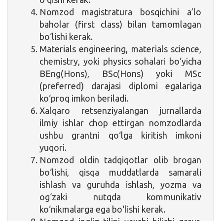
Nomzod magistratura bosqichini a’lo
baholar (first class) bilan tamomlagan
bo‘lishi kerak.
Materials engineering, materials science,
chemistry, yoki physics sohalari bo‘yicha
BEng(Hons), BSc(Hons) yoki MSc
(preferred) darajasi diplomi egalariga
ko‘proq imkon beriladi.
Xalqaro retsenziyalangan jurnallarda
ilmiy ishlar chop ettirgan nomzodlarda
ushbu grantni qo‘lga kiritish imkoni
yuqori.
Nomzod oldin tadqiqotlar olib brogan
bo‘lishi, qisqa muddatlarda samarali
ishlash va guruhda ishlash, yozma va
og‘zaki nutqda kommunikativ
ko‘nikmalarga ega bo‘lishi kerak.