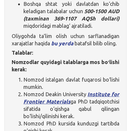
Boshqa shtat yoki davlatdan ko‘chib
keladigan talabalar uchun
500-1500 AUD
(taxminan 369-1107 AQSh dollari)
miqdoridagi mablag‘ ajratiladi.
Oliygohda ta’lim olish uchun sarflanadigan
xarajatlar haqida
bu yerda
batafsil bilib oling.
Talablar:
Nomzodlar quyidagi talablarga mos boʻlishi
kerak:
Nomzod istalgan davlat fuqarosi bo‘lishi
mumkin.
Nomzod Deakin University
Institute for
Frontier Materials
ga PhD tadqiqotchisi
sifatida o‘qishga qabul qilingan
bo‘lishi/qilinishi kerak.
Nomzod PhD kursida kunduzgi tartibda
o‘qishi kerak.