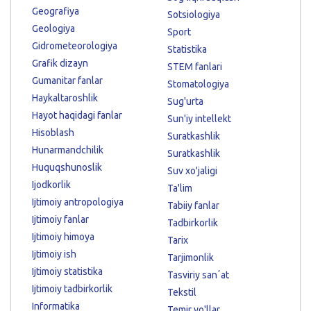
Geografiya
Sotsiologiya
Geologiya
Sport
Gidrometeorologiya
Statistika
Grafik dizayn
STEM fanlari
Gumanitar fanlar
Stomatologiya
Haykaltaroshlik
Sug'urta
Hayot haqidagi fanlar
Sun'iy intellekt
Hisoblash
Suratkashlik
Hunarmandchilik
Suratkashlik
Huquqshunoslik
Suv xo'jaligi
Ijodkorlik
Ta'lim
Ijtimoiy antropologiya
Tabiiy fanlar
Ijtimoiy fanlar
Tadbirkorlik
Ijtimoiy himoya
Tarix
Ijtimoiy ish
Tarjimonlik
Ijtimoiy statistika
Tasviriy sanʼat
Ijtimoiy tadbirkorlik
Tekstil
Informatika
Temir yo'llar