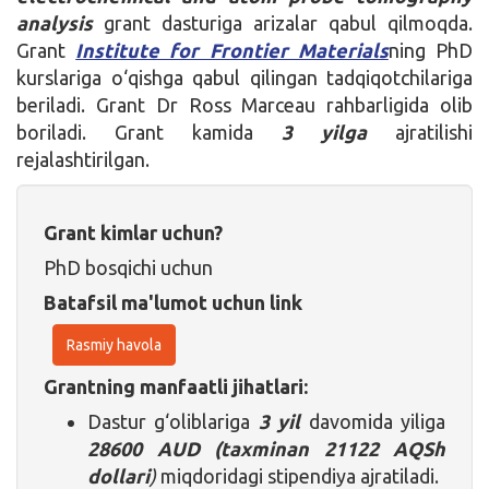
analysis
grant dasturiga arizalar qabul qilmoqda.
Grant
Institute for Frontier Materials
ning PhD
kurslariga o‘qishga qabul qilingan tadqiqotchilariga
beriladi. Grant Dr Ross Marceau rahbarligida olib
boriladi. Grant kamida
3 yilga
ajratilishi
rejalashtirilgan.
Grant kimlar uchun?
PhD bosqichi uchun
Batafsil ma'lumot uchun link
Rasmiy havola
Grantning manfaatli jihatlari:
Dastur g‘oliblariga
3 yil
davomida yiliga
28600 AUD
(taxminan
21122 AQSh
dollari
)
miqdoridagi stipendiya ajratiladi.