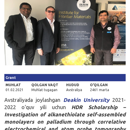
Kirish
Grant
MUHLAT
QOLGAN VAQT
HUDUD
O'QILGAN
01.02.2021
Muhlat tugagan
Avstraliya
2461 marta
Avstraliyada joylashgan
Deakin University
2021-
2022 o‘quv yili uchun
HDR Scholarship –
Investigation of alkanethiolate self-assembled
monolayers on palladium through correlative
electrochemical and atom probe tomography