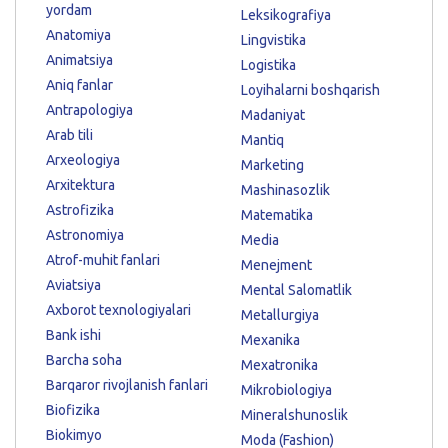
yordam
Leksikografiya
Anatomiya
Lingvistika
Animatsiya
Logistika
Aniq fanlar
Loyihalarni boshqarish
Antrapologiya
Madaniyat
Arab tili
Mantiq
Arxeologiya
Marketing
Arxitektura
Mashinasozlik
Astrofizika
Matematika
Astronomiya
Media
Atrof-muhit fanlari
Menejment
Aviatsiya
Mental Salomatlik
Axborot texnologiyalari
Metallurgiya
Bank ishi
Mexanika
Barcha soha
Mexatronika
Barqaror rivojlanish fanlari
Mikrobiologiya
Biofizika
Mineralshunoslik
Biokimyo
Moda (Fashion)