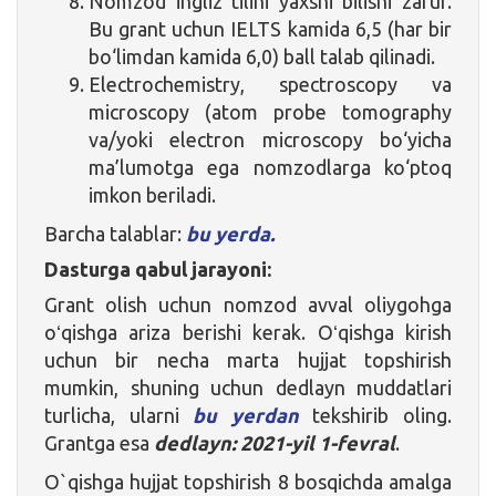
Nomzod ingliz tilini yaxshi bilishi zarur.
Bu grant uchun IELTS kamida 6,5 (har bir
bo‘limdan kamida 6,0) ball talab qilinadi.
Electrochemistry, spectroscopy va
microscopy (atom probe tomography
va/yoki electron microscopy bo‘yicha
ma’lumotga ega nomzodlarga ko‘ptoq
imkon beriladi.
Barcha talablar:
bu yerda.
Dasturga qabul jarayoni:
Grant olish uchun nomzod avval oliygohga
oʻqishga ariza berishi kerak. Oʻqishga kirish
uchun bir necha marta hujjat topshirish
mumkin, shuning uchun dedlayn muddatlari
turlicha, ularni
bu yerdan
tekshirib oling.
Grantga esa
dedlayn: 2021-yil 1-fevral
.
O`qishga hujjat topshirish 8 bosqichda amalga