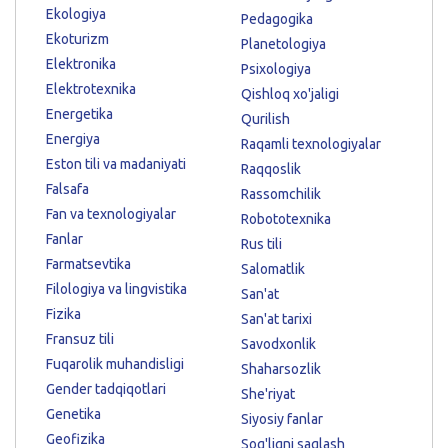
Ekologiya
Pedagogika
Ekoturizm
Planetologiya
Elektronika
Psixologiya
Elektrotexnika
Qishloq xo'jaligi
Energetika
Qurilish
Energiya
Raqamli texnologiyalar
Eston tili va madaniyati
Raqqoslik
Falsafa
Rassomchilik
Fan va texnologiyalar
Robototexnika
Fanlar
Rus tili
Farmatsevtika
Salomatlik
Filologiya va lingvistika
San'at
Fizika
San'at tarixi
Fransuz tili
Savodxonlik
Fuqarolik muhandisligi
Shaharsozlik
Gender tadqiqotlari
She'riyat
Genetika
Siyosiy fanlar
Geofizika
Sog'liqni saqlash