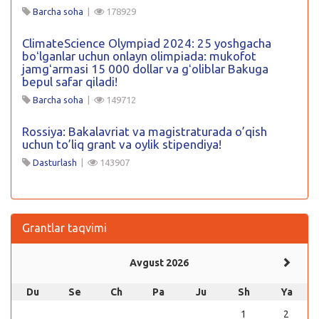
Barcha soha
|
178929
ClimateScience Olympiad 2024: 25 yoshgacha
boʻlganlar uchun onlayn olimpiada: mukofot
jamgʻarmasi 15 000 dollar va gʻoliblar Bakuga
bepul safar qiladi!
Barcha soha
|
149712
Rossiya: Bakalavriat va magistraturada o’qish
uchun to’liq grant va oylik stipendiya!
Dasturlash
|
143907
Grantlar taqvimi
Avgust 2026
Du
Se
Ch
Pa
Ju
Sh
Ya
1
2