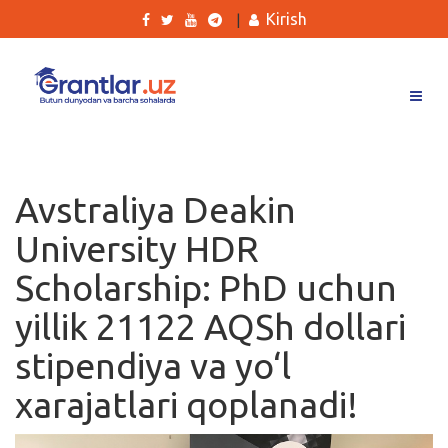
Kirish
|
Grantlar
Tanlovlar
Avstraliya Deakin
Ishlar
University HDR
Kurslar
Scholarship: PhD uchun
Blog
yillik 21122 AQSh dollari
Yana
stipendiya va yo‘l
xarajatlari qoplanadi!
Qidirish