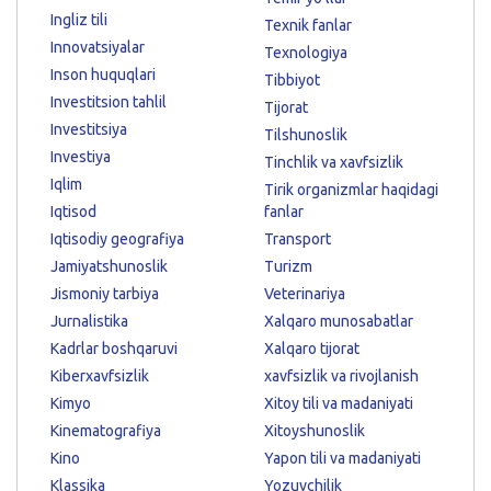
Ingliz tili
Texnik fanlar
Innovatsiyalar
Texnologiya
Inson huquqlari
Tibbiyot
Investitsion tahlil
Tijorat
Investitsiya
Tilshunoslik
Investiya
Tinchlik va xavfsizlik
Iqlim
Tirik organizmlar haqidagi
Iqtisod
fanlar
Iqtisodiy geografiya
Transport
Jamiyatshunoslik
Turizm
Jismoniy tarbiya
Veterinariya
Jurnalistika
Xalqaro munosabatlar
Kadrlar boshqaruvi
Xalqaro tijorat
Kiberxavfsizlik
xavfsizlik va rivojlanish
Kimyo
Xitoy tili va madaniyati
Kinematografiya
Xitoyshunoslik
Kino
Yapon tili va madaniyati
Klassika
Yozuvchilik