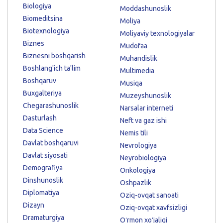
Biologiya
Moddashunoslik
Biomeditsina
Moliya
Biotexnologiya
Moliyaviy texnologiyalar
Biznes
Mudofaa
Biznesni boshqarish
Muhandislik
Boshlang'ich ta'lim
Multimedia
Boshqaruv
Musiqa
Buxgalteriya
Muzeyshunoslik
Chegarashunoslik
Narsalar interneti
Dasturlash
Neft va gaz ishi
Data Science
Nemis tili
Davlat boshqaruvi
Nevrologiya
Davlat siyosati
Neyrobiologiya
Demografiya
Onkologiya
Dinshunoslik
Oshpazlik
Diplomatiya
Oziq-ovqat sanoati
Dizayn
Oziq-ovqat xavfsizligi
Dramaturgiya
Oʻrmon xoʻjaligi