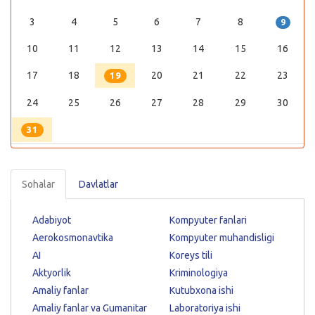
3
4
5
6
7
8
9
10
11
12
13
14
15
16
17
18
20
21
22
23
19
24
25
26
27
28
29
30
31
Sohalar
Davlatlar
Adabiyot
Kompyuter fanlari
Aerokosmonavtika
Kompyuter muhandisligi
AI
Koreys tili
Aktyorlik
Kriminologiya
Amaliy fanlar
Kutubxona ishi
Amaliy fanlar va Gumanitar
Laboratoriya ishi