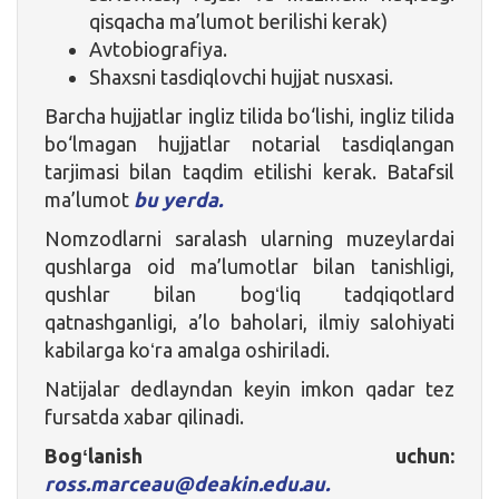
qisqacha ma’lumot berilishi kerak)
Avtobiografiya.
Shaxsni tasdiqlovchi hujjat nusxasi.
Barcha hujjatlar ingliz tilida bo‘lishi, ingliz tilida
bo‘lmagan hujjatlar notarial tasdiqlangan
tarjimasi bilan taqdim etilishi kerak. Batafsil
ma’lumot
bu yerda.
Nomzodlarni saralash ularning muzeylardai
qushlarga oid ma’lumotlar bilan tanishligi,
qushlar bilan bogʻliq tadqiqotlard
qatnashganligi, a’lo baholari, ilmiy salohiyati
kabilarga koʻra amalga oshiriladi.
Natijalar dedlayndan keyin imkon qadar tez
fursatda xabar qilinadi.
Bogʻlanish uchun:
ross.marceau@deakin.edu.au.