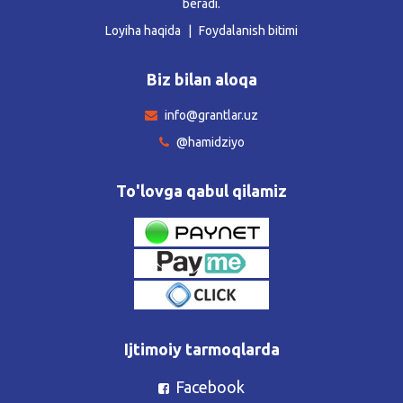
beradi.
Loyiha haqida
Foydalanish bitimi
Biz bilan aloqa
info@grantlar.uz
@hamidziyo
To'lovga qabul qilamiz
Ijtimoiy tarmoqlarda
Facebook