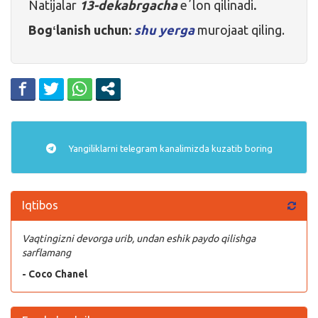
Natijalar
13-dekabrgacha
eʼlon qilinadi
.
Bogʻlanish uchun:
shu yerga
murojaat qiling.
Yangiliklarni
telegram
kanalimizda kuzatib boring
Iqtibos
Vaqtingizni devorga urib, undan eshik paydo qilishga
sarflamang
- Coco Chanel