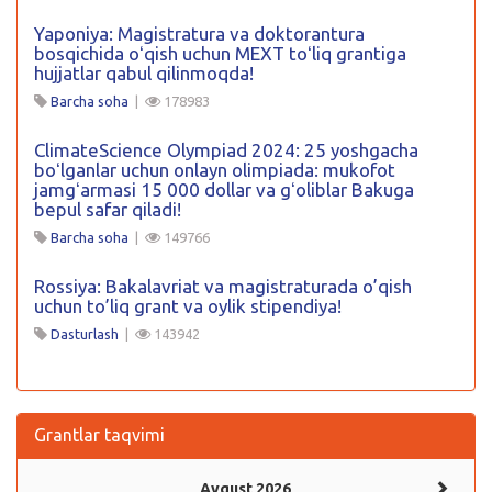
Yaponiya: Magistratura va doktorantura
bosqichida oʻqish uchun MEXT toʻliq grantiga
hujjatlar qabul qilinmoqda!
Barcha soha
|
178983
ClimateScience Olympiad 2024: 25 yoshgacha
boʻlganlar uchun onlayn olimpiada: mukofot
jamgʻarmasi 15 000 dollar va gʻoliblar Bakuga
bepul safar qiladi!
Barcha soha
|
149766
Rossiya: Bakalavriat va magistraturada o’qish
uchun to’liq grant va oylik stipendiya!
Dasturlash
|
143942
Grantlar taqvimi
Avgust 2026