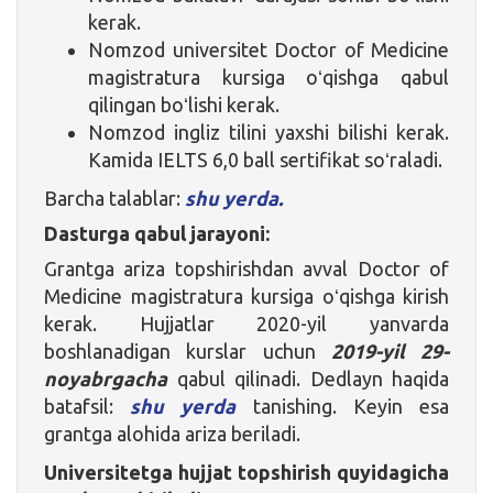
kerak.
Nomzod universitet Doctor of Medicine
magistratura kursiga oʻqishga qabul
qilingan boʻlishi kerak.
Nomzod ingliz tilini yaxshi bilishi kerak.
Kamida IELTS 6,0 ball sertifikat soʻraladi.
Barcha talablar:
shu yerda.
Dasturga qabul jarayoni:
Grantga ariza topshirishdan avval Doctor of
Medicine magistratura kursiga oʻqishga kirish
kerak. Hujjatlar 2020-yil yanvarda
boshlanadigan kurslar uchun
2019-yil 29-
noyabrgacha
qabul qilinadi. Dedlayn haqida
batafsil:
shu yerda
tanishing. Keyin esa
grantga alohida ariza beriladi.
Universitetga hujjat topshirish quyidagicha