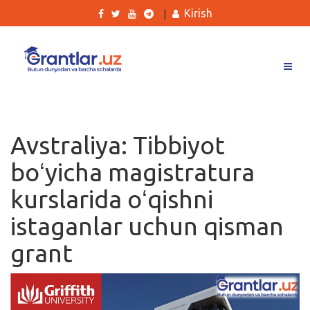
Kirish
|
Grantlar
Tanlovlar
Avstraliya: Tibbiyot
Ishlar
boʻyicha magistratura
Kurslar
kurslarida oʻqishni
Blog
istaganlar uchun qisman
Yana
grant
Qidirish