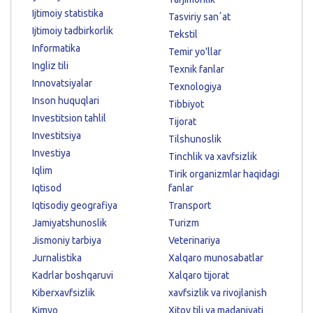
Ijtimoiy statistika
Tasviriy sanʼat
Ijtimoiy tadbirkorlik
Tekstil
Informatika
Temir yo'llar
Ingliz tili
Texnik fanlar
Innovatsiyalar
Texnologiya
Inson huquqlari
Tibbiyot
Investitsion tahlil
Tijorat
Investitsiya
Tilshunoslik
Investiya
Tinchlik va xavfsizlik
Iqlim
Tirik organizmlar haqidagi
Iqtisod
fanlar
Iqtisodiy geografiya
Transport
Jamiyatshunoslik
Turizm
Jismoniy tarbiya
Veterinariya
Jurnalistika
Xalqaro munosabatlar
Kadrlar boshqaruvi
Xalqaro tijorat
Kiberxavfsizlik
xavfsizlik va rivojlanish
Kimyo
Xitoy tili va madaniyati