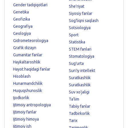
Gender tadqiqotlari
She'riyat
Genetika
Siyosiy fanlar
Geofizika
Sog'liqni saqlash
Geografiya
Sotsiologiya
Geologiya
Sport
Gidrometeorologiya
Statistika
Grafik dizayn
STEM fanlari
Gumanitar fanlar
Stomatologiya
Haykaltaroshlik
Sug'urta
Hayot haqidagi fanlar
Sun'iy intellekt
Hisoblash
Suratkashlik
Hunarmandchilik
Suratkashlik
Huquqshunoslik
Suv xo'jaligi
Ijodkorlik
Ta'lim
Ijtimoiy antropologiya
Tabiiy fanlar
Ijtimoiy fanlar
Tadbirkorlik
Ijtimoiy himoya
Tarix
Ijtimoiy ish
Tarjimonlik