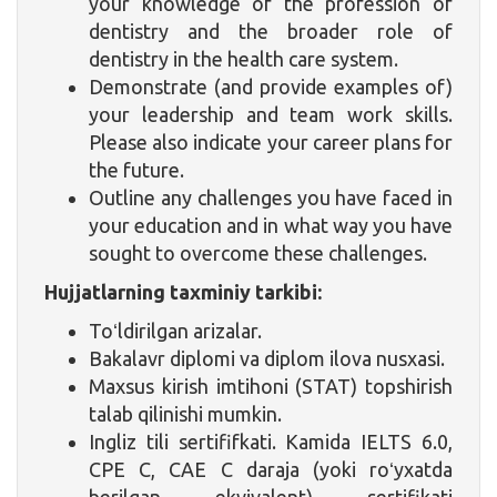
your knowledge of the profession of
dentistry and the broader role of
dentistry in the health care system.
Demonstrate (and provide examples of)
your leadership and team work skills.
Please also indicate your career plans for
the future.
Outline any challenges you have faced in
your education and in what way you have
sought to overcome these challenges.
Hujjatlarning taxminiy tarkibi:
Toʻldirilgan arizalar.
Bakalavr diplomi va diplom ilova nusxasi.
Maxsus kirish imtihoni (STAT) topshirish
talab qilinishi mumkin.
Ingliz tili sertififkati. Kamida IELTS 6.0,
CPE C, CAE C daraja (yoki roʻyxatda
berilgan ekvivalent) sertifikati