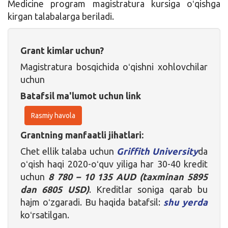
Medicine program magistratura kursiga oʻqishga
kirgan talabalarga beriladi.
Grant kimlar uchun?
Magistratura bosqichida oʻqishni xohlovchilar
uchun
Batafsil ma'lumot uchun link
Rasmiy havola
Grantning manfaatli jihatlari:
Chet ellik talaba uchun
Griffith University
da
oʻqish haqi 2020-oʻquv yiliga har 30-40 kredit
uchun
8 780 – 10 135 AUD (taxminan 5895
dan 6805 USD)
. Kreditlar soniga qarab bu
hajm oʻzgaradi. Bu haqida batafsil:
shu yerda
koʻrsatilgan.