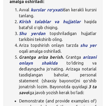
amalga oshiriladi:
Avval
kurslar roʻyxati
dan kerakli kursni
tanlang.
Kirish talablar va hujjatlar
haqida
batafsil oʻqib chiqing.
Shu yerdan
topshriladigan hujjatlar
tarkibini tekshirib oling.
Ariza topshirish onlayn tarzda
shu yer
oqali amalga oshiriladi.
Grantga ariza berish.
Grantga
arizani
onlayn shaklda
toʻldiring va
dedlayngacha joʻnating. Arizaga notarial
tasdiqlangan baholar, personal
statement (shaxsiy bayonot)ni qoʻshib
jonatrish lozim. Bayonotda quyidagi
3 ta
savo
lga javob yozish kerak boʻladi:
Demonstrate (and provide examples of)