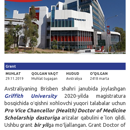
Kirish
Grant
MUHLAT
QOLGAN VAQT
HUDUD
O'QILGAN
29.11.2019
Muhlat tugagan
Avstraliya
2418 marta
Avstraliyaning Brisben shahri janubida joylashgan
Griffith University
2020-yilda magistratura
bosqichida oʻqishni xohlovchi yuqori talabalar uchun
Pro Vice Chancellor (Health) Doctor of Medicine
Scholarship dasturiga
arizalar qabulini eʼlon qildi.
Ushbu grant
bir yil
ga moʻljallangan. Grant Doctor of