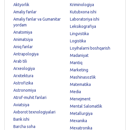
Aktyorlik
Kriminologiya
Amaliy fanlar
Kutubxona ishi
Amaliy fanlar va Gumanitar
Laboratoriya ishi
yordam
Leksikografiya
Anatomiya
Lingvistika
Animatsiya
Logistika
Aniq fanlar
Loyihalarni boshqarish
Antrapologiya
Madaniyat
Arab tili
Mantiq
Arxeologiya
Marketing
Arxitektura
Mashinasozlik
Astrofizika
Matematika
Astronomiya
Media
Atrof-muhit fanlari
Menejment
Aviatsiya
Mental Salomatlik
Axborot texnologiyalari
Metallurgiya
Bank ishi
Mexanika
Barcha soha
Mexatronika