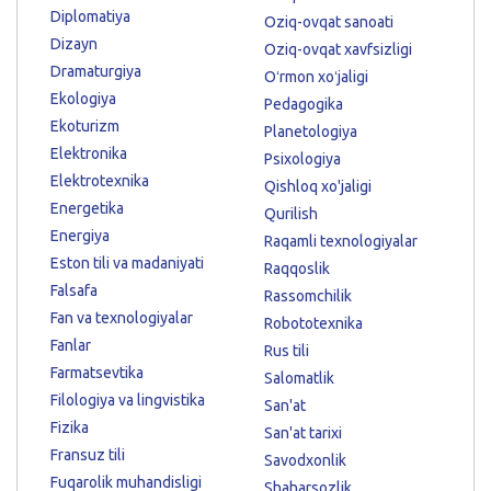
Diplomatiya
Oziq-ovqat sanoati
Dizayn
Oziq-ovqat xavfsizligi
Dramaturgiya
Oʻrmon xoʻjaligi
Ekologiya
Pedagogika
Ekoturizm
Planetologiya
Elektronika
Psixologiya
Elektrotexnika
Qishloq xo'jaligi
Energetika
Qurilish
Energiya
Raqamli texnologiyalar
Eston tili va madaniyati
Raqqoslik
Falsafa
Rassomchilik
Fan va texnologiyalar
Robototexnika
Fanlar
Rus tili
Farmatsevtika
Salomatlik
Filologiya va lingvistika
San'at
Fizika
San'at tarixi
Fransuz tili
Savodxonlik
Fuqarolik muhandisligi
Shaharsozlik