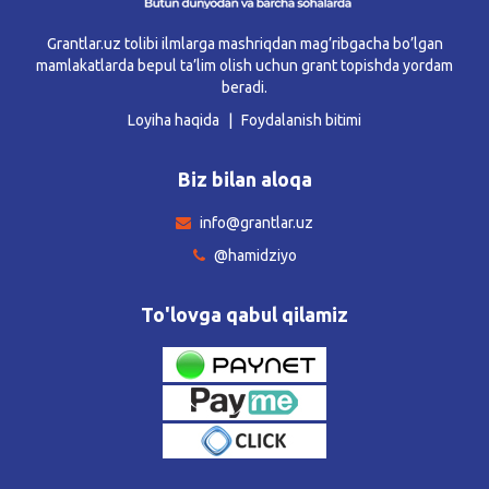
Grantlar.uz tolibi ilmlarga mashriqdan mag’ribgacha bo’lgan
mamlakatlarda bepul ta’lim olish uchun grant topishda yordam
beradi.
Loyiha haqida
Foydalanish bitimi
Biz bilan aloqa
info@grantlar.uz
@hamidziyo
To'lovga qabul qilamiz