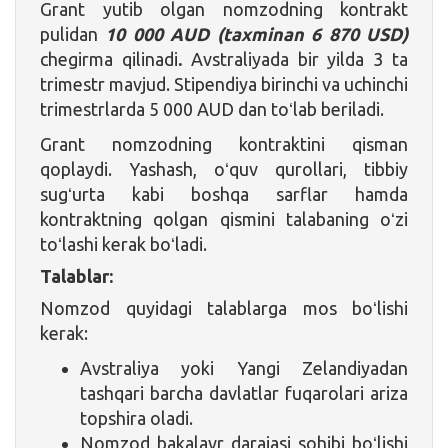
Grant yutib olgan nomzodning kontrakt
pulidan
10 000 AUD (taxminan 6 870 USD)
chegirma qilinadi
.
Avstraliyada bir yilda 3 ta
trimestr mavjud. Stipendiya birinchi va uchinchi
trimestrlarda 5 000 AUD dan toʻlab beriladi.
Grant nomzodning kontraktini qisman
qoplaydi. Yashash, oʻquv qurollari, tibbiy
sugʻurta kabi boshqa sarflar hamda
kontraktning qolgan qismini talabaning oʻzi
toʻlashi kerak boʻladi.
Talablar:
Nomzod quyidagi talablarga mos boʻlishi
kerak:
Avstraliya yoki Yangi Zelandiyadan
tashqari barcha davlatlar fuqarolari ariza
topshira oladi.
Nomzod bakalavr darajasi sohibi boʻlishi