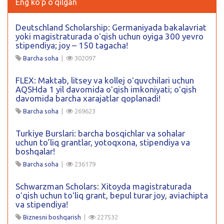
Eng ko'p o'qilgan
Deutschland Scholarship: Germaniyada bakalavriat
yoki magistraturada oʻqish uchun oyiga 300 yevro
stipendiya; joy – 150 tagacha!
Barcha soha
|
302097
FLEX: Maktab, litsey va kollej oʻquvchilari uchun
AQSHda 1 yil davomida oʻqish imkoniyati; oʻqish
davomida barcha xarajatlar qoplanadi!
Barcha soha
|
269623
Turkiye Burslari: barcha bosqichlar va sohalar
uchun to’liq grantlar, yotoqxona, stipendiya va
boshqalar!
Barcha soha
|
236179
Schwarzman Scholars: Xitoyda magistraturada
oʻqish uchun toʻliq grant, bepul turar joy, aviachipta
va stipendiya!
Biznesni boshqarish
|
227532