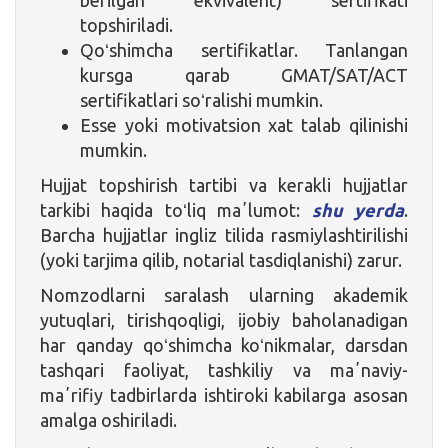
topshiriladi.
Qoʻshimcha sertifikatlar. Tanlangan
kursga qarab GMAT/SAT/ACT
sertifikatlari soʻralishi mumkin.
Esse yoki motivatsion xat talab qilinishi
mumkin.
Hujjat topshirish tartibi va kerakli hujjatlar
tarkibi haqida toʻliq maʼlumot:
shu yerda
.
Barcha hujjatlar ingliz tilida rasmiylashtirilishi
(yoki tarjima qilib, notarial tasdiqlanishi) zarur.
Nomzodlarni saralash ularning akademik
yutuqlari, tirishqoqligi, ijobiy baholanadigan
har qanday qoʻshimcha koʻnikmalar, darsdan
tashqari faoliyat, tashkiliy va maʼnaviy-
maʼrifiy tadbirlarda ishtiroki kabilarga asosan
amalga oshiriladi.