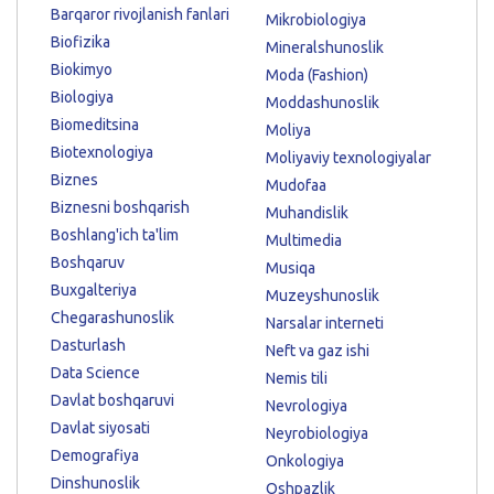
Barqaror rivojlanish fanlari
Mikrobiologiya
Biofizika
Mineralshunoslik
Biokimyo
Moda (Fashion)
Biologiya
Moddashunoslik
Biomeditsina
Moliya
Biotexnologiya
Moliyaviy texnologiyalar
Biznes
Mudofaa
Biznesni boshqarish
Muhandislik
Boshlang'ich ta'lim
Multimedia
Boshqaruv
Musiqa
Buxgalteriya
Muzeyshunoslik
Chegarashunoslik
Narsalar interneti
Dasturlash
Neft va gaz ishi
Data Science
Nemis tili
Davlat boshqaruvi
Nevrologiya
Davlat siyosati
Neyrobiologiya
Demografiya
Onkologiya
Dinshunoslik
Oshpazlik