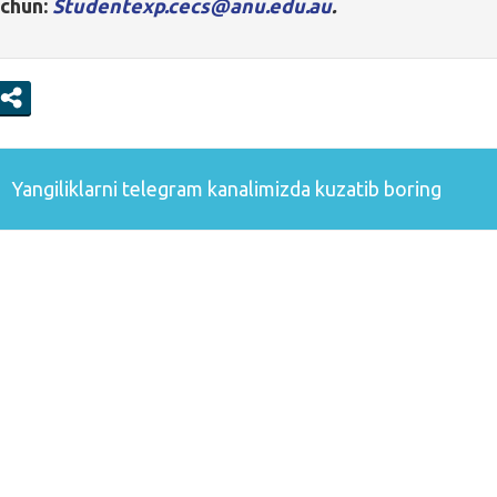
uchun:
Studentexp.cecs@anu.edu.au
.
Yangiliklarni
telegram
kanalimizda kuzatib boring