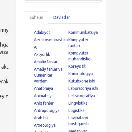
Sohalar
Davlatlar
miy
Adabiyot
Kommunikatsiya
Aerokosmonavtika
Kompyuter
shga
fanlari
AI
viza
Kompyuter
Aktyorlik
muhandisligi
Amaliy fanlar
rakt
Koreys tili
Amaliy fanlar va
Kriminologiya
Gumanitar
erak
yordam
Kutubxona ishi
Anatomiya
Laboratoriya ishi
eyin
Animatsiya
Leksikografiya
Aniq fanlar
Lingvistika
Antrapologiya
Logistika
Arab tili
Loyihalarni
boshqarish
Arxeologiya
Madaniyat