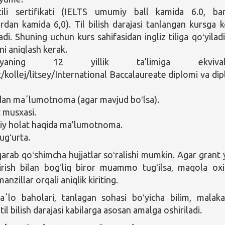
 tili sertifikati (IELTS umumiy ball kamida 6.0, ba
ardan kamida 6,0). Til bilish darajasi tanlangan kursga k
adi. Shuning uchun kurs sahifasidan ingliz tiliga qoʻyilad
ni aniqlash kerak.
aliyaning 12 yillik ta’limiga ekvival
t/kollej/litsey/International Baccalaureate diplomi va di
idan maʼlumotnoma (agar mavjud boʻlsa).
 musxasi.
iy holat haqida ma’lumotnoma.
ugʻurta.
qarab qoʻshimcha hujjatlar soʻralishi mumkin. Agar grant 
irish bilan bogʻliq biror muammo tugʻilsa, maqola oxi
anzillar orqali aniqlik kiriting.
ʼlo baholari, tanlagan sohasi boʻyicha bilim, malak
 til bilish darajasi kabilarga asosan amalga oshiriladi.