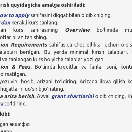
rish quyidagicha amalga oshiriladi:
ow to apply
sahifasini diqqat bilan oʻqib chiqing.
rdan
kerakli kurs tanlang.
ngan kurs sahifasining
Overview
boʻlimida mu
tlar bilan tanishing.
sion Requirements
sahifasida chet elliklar uchun oʻqi
talablari berilgan. Bu yerda minimal kirish talablari, 
i va tanlangan kurs boʻyicha talablar yozilgan.
ion & Fees.
Boʻlimda kreditlar va fanlar soni, kont
koʻrsatilgan.
ozuvini bosib, arizani toʻldiring. Arizaga ilova qilish k
hujjatlarni qoʻshib joʻnating.
a ariza berish.
Avval
grant shartlarini
oʻqib chiqing. K
za
toʻldiring.
kibi:
ilgan aкшяфю
yume.