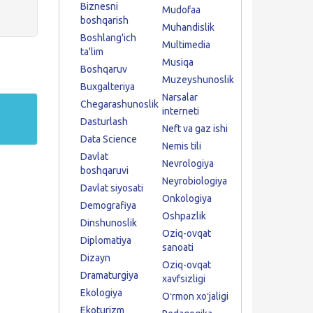
Biznesni
Mudofaa
boshqarish
Muhandislik
Boshlang'ich
Multimedia
ta'lim
Musiqa
Boshqaruv
Muzeyshunoslik
Buxgalteriya
Narsalar
Chegarashunoslik
interneti
Dasturlash
Neft va gaz ishi
Data Science
Nemis tili
Davlat
Nevrologiya
boshqaruvi
Neyrobiologiya
Davlat siyosati
Onkologiya
Demografiya
Oshpazlik
Dinshunoslik
Oziq-ovqat
Diplomatiya
sanoati
Dizayn
Oziq-ovqat
Dramaturgiya
xavfsizligi
Ekologiya
Oʻrmon xoʻjaligi
Ekoturizm