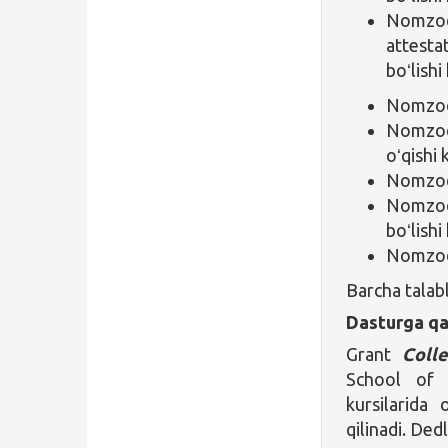
Nomzo
attesta
boʻlishi
Nomzod 
Nomzod
oʻqishi 
Nomzod 
Nomzod 
boʻlishi
Nomzod i
Barcha talab
Dasturga qa
Grant
Coll
School of
kursilarida 
qilinadi. De