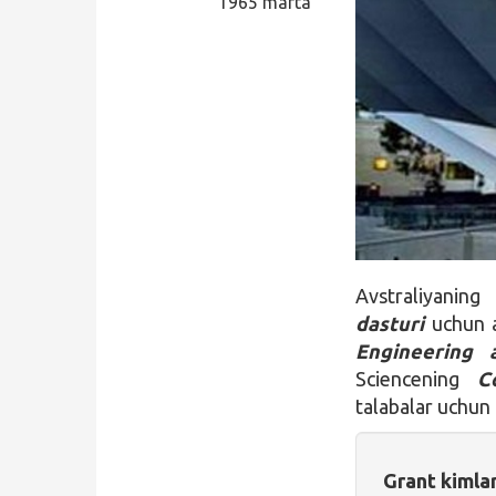
1965 marta
Qidirish
Kirish
Avstraliyanin
dasturi
uchun a
Engineering 
Sciencening
C
talabalar uchun 
Grant kimla