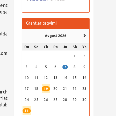
ent
 ega
Grantlar taqvimi
klda
Avgust 2026
Du
Se
Ch
Pa
Ju
Sh
Ya
ʻlom
1
2
3
4
5
6
8
9
7
10
11
12
13
14
15
16
17
18
20
21
22
23
19
rch
riat
24
25
26
27
28
29
30
alab
31