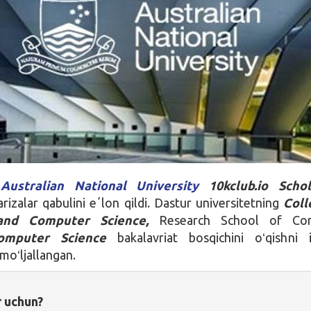
g
Australian National University
10kclub.io Schol
rizalar qabulini eʼlon qildi. Dastur universitetning
Coll
and Computer Science,
Research School of Co
omputer Science
bakalavriat bosqichini oʻqishni i
moʻljallangan.
r uchun?