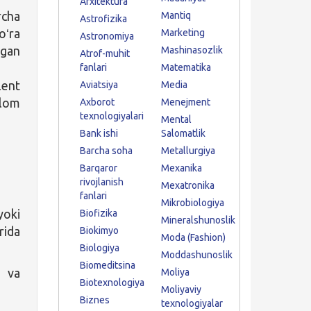
Arxitektura
rcha
Mantiq
Astrofizika
oʻra
Marketing
Astronomiya
igan
Mashinasozlik
Atrof-muhit
fanlari
Matematika
ent
Aviatsiya
Media
plom
Axborot
Menejment
texnologiyalari
Mental
Bank ishi
Salomatlik
Barcha soha
Metallurgiya
Barqaror
Mexanika
rivojlanish
Mexatronika
fanlari
Mikrobiologiya
yoki
Biofizika
Mineralshunoslik
rida
Biokimyo
Moda (Fashion)
Biologiya
Moddashunoslik
Biomeditsina
a va
Moliya
Biotexnologiya
Moliyaviy
Biznes
texnologiyalar