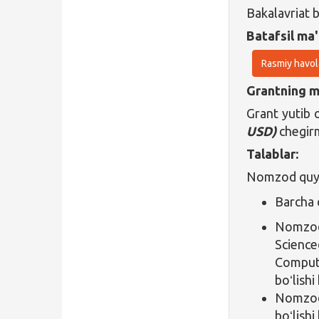
Bakalavriat b
Batafsil ma'
Rasmiy havol
Grantning ma
Grant yutib
USD)
chegirm
Talablar:
Nomzod quyid
Barcha c
Nomzod
Scienc
Compute
boʻlishi
Nomzod
boʻlishi