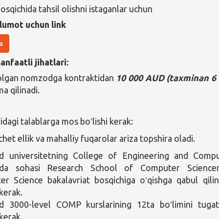
osqichida tahsil olishni istaganlar uchun
lumot uchun link
a
nfaatli jihatlari:
 olgan nomzodga kontraktidan
10 000 AUD (taxminan 6
a qilinadi.
agi talablarga mos boʻlishi kerak:
het ellik va mahalliy fuqarolar ariza topshira oladi.
 universitetning College of Engineering and Comp
eda sohasi Research School of Computer Sciencen
r Science bakalavriat bosqichiga oʻqishga qabul qili
 kerak.
 3000-level COMP kurslarining 12ta boʻlimini tuga
 kerak.