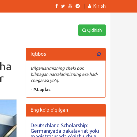
Kirish
|
Qidirish
Iqtibos
cha
Bilganlarimizning cheki bor,
r
bilmagan narsalarimizning esa had-
chegarasi yo‘q.
- P.Laplas
Eng ko'p o'qilgan
Deutschland Scholarship:
Germaniyada bakalavriat yoki
magistraturada oʻqish uchun