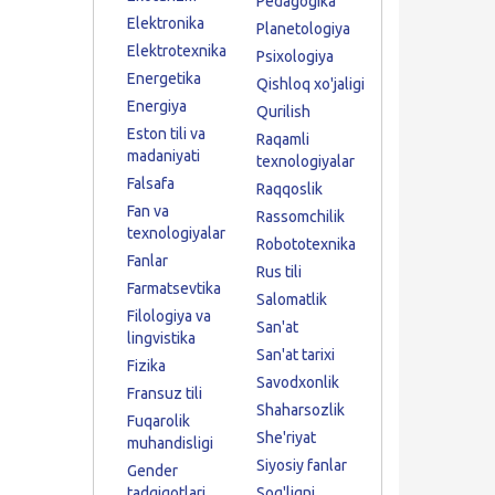
Pedagogika
Elektronika
Planetologiya
Elektrotexnika
Psixologiya
Energetika
Qishloq xo'jaligi
Energiya
Qurilish
Eston tili va
Raqamli
madaniyati
texnologiyalar
Falsafa
Raqqoslik
Fan va
Rassomchilik
texnologiyalar
Robototexnika
Fanlar
Rus tili
Farmatsevtika
Salomatlik
Filologiya va
San'at
lingvistika
San'at tarixi
Fizika
Savodxonlik
Fransuz tili
Shaharsozlik
Fuqarolik
She'riyat
muhandisligi
Siyosiy fanlar
Gender
tadqiqotlari
Sog'liqni