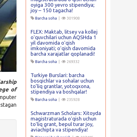
oyiga 300 yevro stipendiya;
joy – 150 tagacha!
Barcha soha
|
301908
FLEX: Maktab, litsey va kollej
oʻquvchilari uchun AQSHda 1
yil davomida oʻqish
imkoniyati; oʻqish davomida
barcha xarajatlar qoplanadi!
Barcha soha
|
269332
Turkiye Burslari: barcha
bosqichlar va sohalar uchun
arship
to’liq grantlar, yotoqxona,
ege of
stipendiya va boshqalar!
mputer
Barcha soha
|
235928
stagan
Schwarzman Scholars: Xitoyda
magistraturada oʻqish uchun
toʻliq grant, bepul turar joy,
aviachipta va stipendiya!