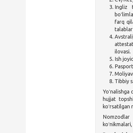
Ingliz
boʻliml
farq qil
talablar
Avstr
attesta
ilovasi.
Ish joy
Pasport
Moliyav
Tibbiy s
Yoʻnalishga 
hujjat topsh
koʻrsatilgan m
Nomzodlar a
koʻnikmalari,