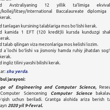
d Avstraliyaning 12 yillik ta’limiga ekvival
t/kollej/litsey/International Baccalaureate diplomiga
 kerak.
tanlagan kursining talablariga mos boʻlishi kerak.
 kamida 1 EFT (120 kredit)li kursda kunduzgi sha
kerak.
talab qilingan viza mezonlariga mos kelishi lozim.
aʼlochi boʻlishi va jismoniy hamda ruhiy jihatdan sog
 kerak.
ngliz tilini yaxshi bilishi kerak.
lar:
shu yerda
.
bul jarayoni:
ege of Engineering and Computer Science,
Resea
 Computer Sciencening
Computer Science
bakalav
oʻqish uchun beriladi. Grantga alohida ariza berish t
dlayn
2020 yil 9-fevral.