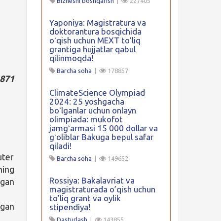
Biznesni boshqarish
|
227405
Yaponiya: Magistratura va
doktorantura bosqichida
oʻqish uchun MEXT toʻliq
grantiga hujjatlar qabul
qilinmoqda!
Barcha soha
|
178857
 871
ClimateScience Olympiad
2024: 25 yoshgacha
boʻlganlar uchun onlayn
olimpiada: mukofot
jamgʻarmasi 15 000 dollar va
gʻoliblar Bakuga bepul safar
qiladi!
uter
Barcha soha
|
149652
ing
Rossiya: Bakalavriat va
ngan
magistraturada o’qish uchun
to’liq grant va oylik
tgan
stipendiya!
Dasturlash
|
143855