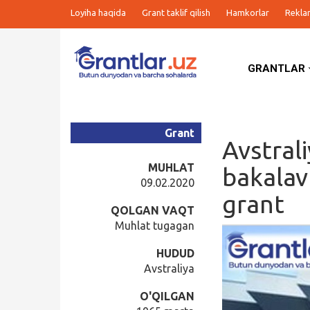
Loyiha haqida
Grant taklif qilish
Hamkorlar
Rekla
GRANTLAR
Grantlar
Tanlovlar
Grant
Avstral
Ishlar
MUHLAT
bakalav
09.02.2020
grant
Kurslar
QOLGAN VAQT
Muhlat tugagan
Blog
HUDUD
Avstraliya
Yana
O'QILGAN