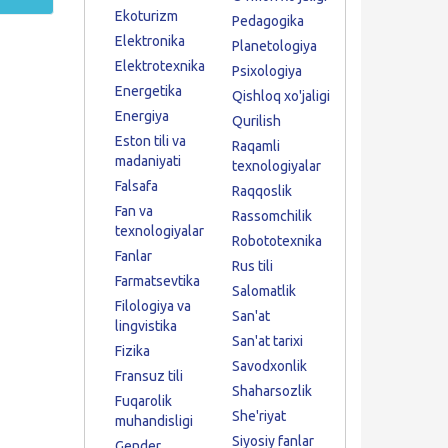
Ekoturizm
Pedagogika
Elektronika
Planetologiya
Elektrotexnika
Psixologiya
Energetika
Qishloq xo'jaligi
Energiya
Qurilish
Eston tili va
Raqamli
madaniyati
texnologiyalar
Falsafa
Raqqoslik
Fan va
Rassomchilik
texnologiyalar
Robototexnika
Fanlar
Rus tili
Farmatsevtika
Salomatlik
Filologiya va
San'at
lingvistika
San'at tarixi
Fizika
Savodxonlik
Fransuz tili
Shaharsozlik
Fuqarolik
She'riyat
muhandisligi
Siyosiy fanlar
Gender