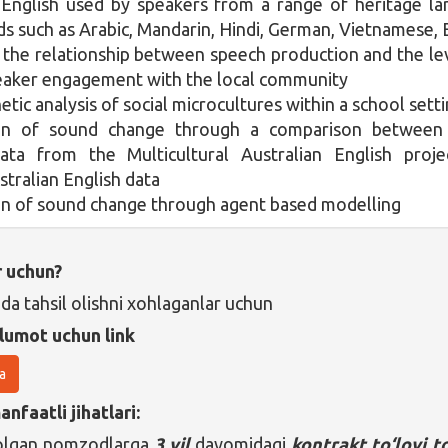
 English used by speakers from a range of heritage l
s such as Arabic, Mandarin, Hindi, German, Vietnamese, 
f the relationship between speech production and the le
eaker engagement with the local community
tic analysis of social microcultures within a school sett
on of sound change through a comparison between 
data from the Multicultural Australian English proj
stralian English data
n of sound change through agent based modelling
r uchun?
da tahsil olishni xohlaganlar uchun
lumot uchun link
a
nfaatli jihatlari:
 olgan nomzodlarga
3 yil
davomidagi
kontrakt to‘lovi
to