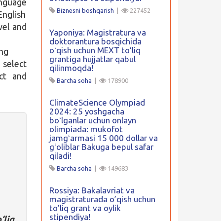
anguage
Biznesni boshqarish
|
227452
English
vel and
Yaponiya: Magistratura va
doktorantura bosqichida
oʻqish uchun MEXT toʻliq
ing
grantiga hujjatlar qabul
select
qilinmoqda!
ect and
Barcha soha
|
178900
ClimateScience Olympiad
2024: 25 yoshgacha
boʻlganlar uchun onlayn
olimpiada: mukofot
jamgʻarmasi 15 000 dollar va
gʻoliblar Bakuga bepul safar
qiladi!
Barcha soha
|
149683
Rossiya: Bakalavriat va
magistraturada o’qish uchun
to’liq grant va oylik
stipendiya!
‘liq