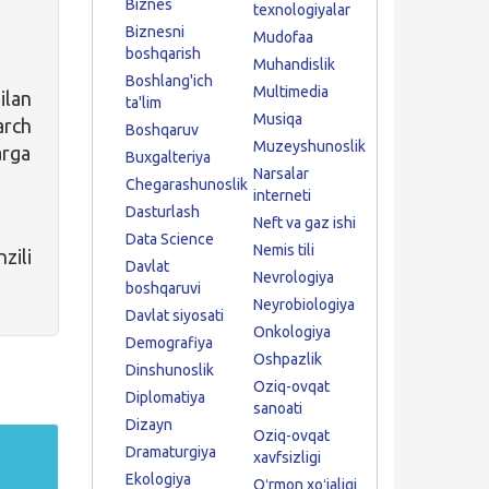
Biznes
texnologiyalar
Biznesni
Mudofaa
boshqarish
Muhandislik
Boshlang'ich
Multimedia
ilan
ta'lim
Musiqa
arch
Boshqaruv
Muzeyshunoslik
arga
Buxgalteriya
Narsalar
Chegarashunoslik
interneti
Dasturlash
Neft va gaz ishi
Data Science
Nemis tili
zili
Davlat
Nevrologiya
boshqaruvi
Neyrobiologiya
Davlat siyosati
Onkologiya
Demografiya
Oshpazlik
Dinshunoslik
Oziq-ovqat
Diplomatiya
sanoati
Dizayn
Oziq-ovqat
Dramaturgiya
xavfsizligi
Ekologiya
Oʻrmon xoʻjaligi