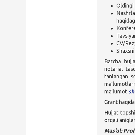
Oldingi
Nashrla
haqidag
Konfere
Tavsiya
CV/Rez
Shaxsni 
Barcha hujjat
notarial tas
tanlangan so
ma’lumotlar
ma’lumot
sh
Grant haqida
Hujjat topshi
orqali aniqla
Mas’ul: Prof