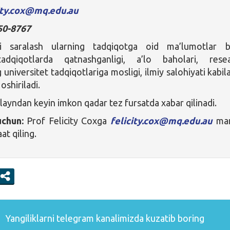
ity.cox@mq.edu.au
50-8767
i saralash ularning tadqiqotga oid ma’lumotlar b
 tadqiqotlarda qatnashganligi, a’lo baholari, rese
universitet tadqiqotlariga mosligi, ilmiy salohiyati kabil
oshiriladi.
dlayndan keyin imkon qadar tez fursatda xabar qilinadi.
uchun:
Prof Felicity Coxga
felicity.cox@mq.edu.au
man
at qiling.
Yangiliklarni
telegram
kanalimizda kuzatib boring