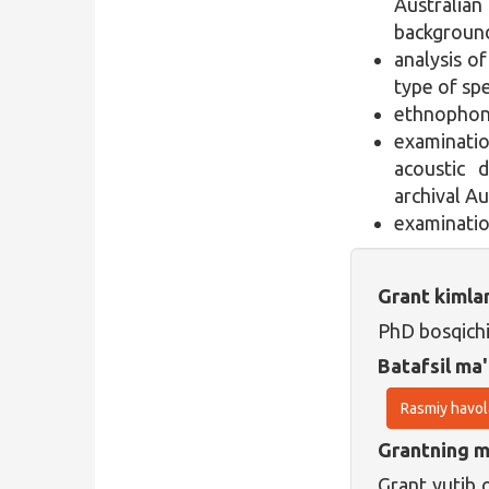
Australian
background
analysis o
type of sp
ethnophone
examinati
acoustic 
archival Au
examinatio
Grant kimla
PhD bosqichi
Batafsil ma'
Rasmiy havol
Grantning ma
Grant yutib