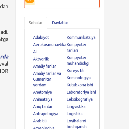
mdan
Sohalar
Davlatlar
adi.
Adabiyot
Kommunikatsiya
ntga
Aerokosmonavtika
Kompyuter
fanlari
AI
rda
Kompyuter
Aktyorlik
vval
muhandisligi
Amaliy fanlar
«HDR
Koreys tili
Amaliy fanlar va
Kriminologiya
Gumanitar
yordam
Kutubxona ishi
Anatomiya
Laboratoriya ishi
Animatsiya
Leksikografiya
Aniq fanlar
Lingvistika
Antrapologiya
Logistika
Arab tili
Loyihalarni
boshqarish
Arxeologiya