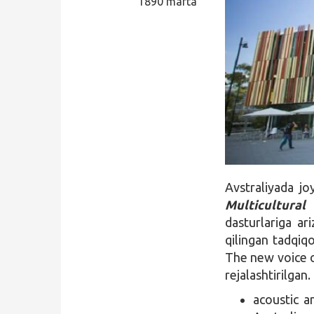
1890 marta
Qidirish
Kirish
Avstraliyada j
Multicultura
dasturlariga ar
qilingan tadqiqo
The new voice o
rejalashtirilgan
acoustic a