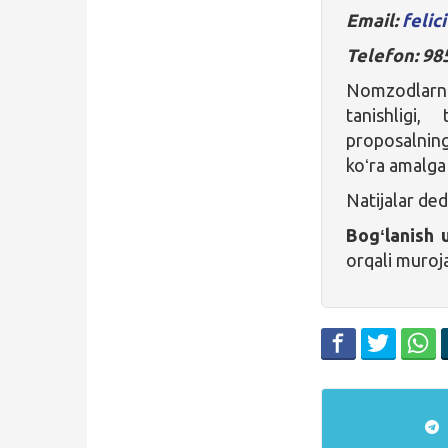
Email:
felic
Telefon: 98
Nomzodlarn
tanishligi,
proposalning 
koʻra amalga 
Natijalar de
Bogʻlanish 
orqali muroja