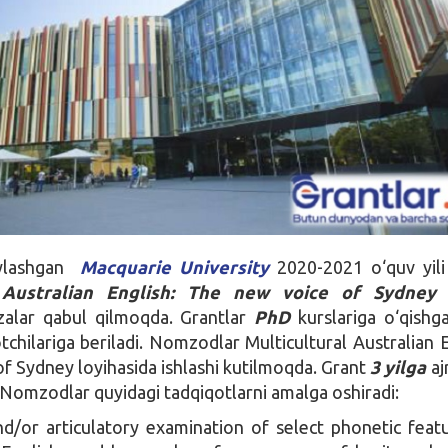
oylashgan
Macquarie University
2020-2021 o‘quv yili
l Australian English: The new voice of Sydne
izalar qabul qilmoqda. Grantlar
PhD
kurslariga o‘qishg
tchilariga beriladi. Nomzodlar Multicultural Australian E
f Sydney loyihasida ishlashi kutilmoqda. Grant
3 yilga
ajr
. Nomzodlar quyidagi tadqiqotlarni amalga oshiradi:
nd/or articulatory examination of select phonetic feat