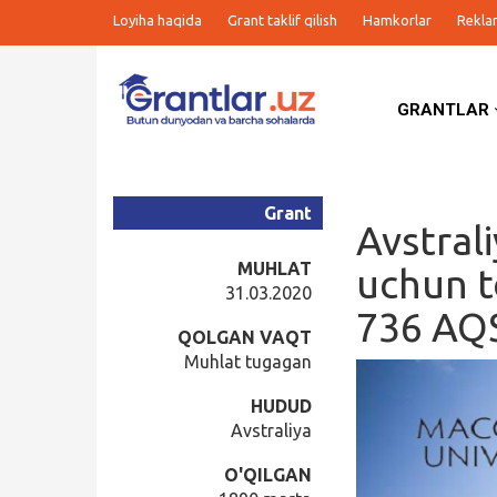
Loyiha haqida
Grant taklif qilish
Hamkorlar
Rekla
GRANTLAR
Grantlar
Tanlovlar
Grant
Avstral
Ishlar
MUHLAT
uchun to
31.03.2020
736 AQS
Kurslar
QOLGAN VAQT
Muhlat tugagan
Blog
HUDUD
Avstraliya
Yana
O'QILGAN