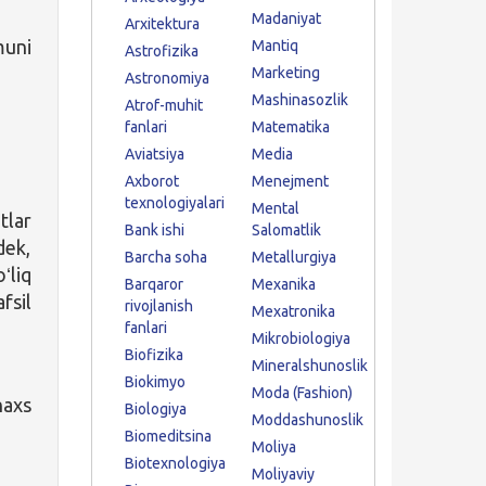
Madaniyat
Arxitektura
muni
Mantiq
Astrofizika
Marketing
Astronomiya
Mashinasozlik
Atrof-muhit
fanlari
Matematika
Aviatsiya
Media
Axborot
Menejment
texnologiyalari
Mental
tlar
Bank ishi
Salomatlik
dek,
Barcha soha
Metallurgiya
ʻliq
Barqaror
Mexanika
fsil
rivojlanish
Mexatronika
fanlari
Mikrobiologiya
Biofizika
Mineralshunoslik
Biokimyo
Moda (Fashion)
haxs
Biologiya
Moddashunoslik
Biomeditsina
Moliya
Biotexnologiya
Moliyaviy