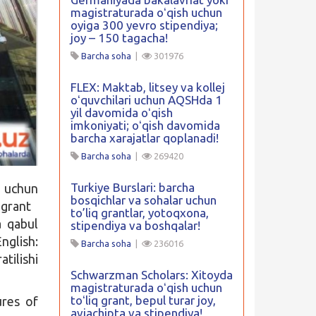
magistraturada oʻqish uchun
oyiga 300 yevro stipendiya;
joy – 150 tagacha!
Barcha soha
|
301976
FLEX: Maktab, litsey va kollej
oʻquvchilari uchun AQSHda 1
yil davomida oʻqish
imkoniyati; oʻqish davomida
barcha xarajatlar qoplanadi!
Barcha soha
|
269420
Turkiye Burslari: barcha
 uchun
bosqichlar va sohalar uchun
y
grant
to’liq grantlar, yotoqxona,
a qabul
stipendiya va boshqalar!
nglish:
Barcha soha
|
236016
atilishi
Schwarzman Scholars: Xitoyda
magistraturada oʻqish uchun
toʻliq grant, bepul turar joy,
ures of
aviachipta va stipendiya!