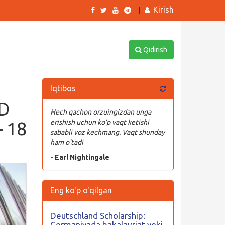
Kirish
|
Qidirish
Iqtibos
hD
Hech qachon orzuingizdan unga
– 18
erishish uchun ko’p vaqt ketishi
sababli voz kechmang. Vaqt shunday
ham o’tadi
- Earl Nightingale
Eng ko'p o'qilgan
Deutschland Scholarship:
Germaniyada bakalavriat yoki