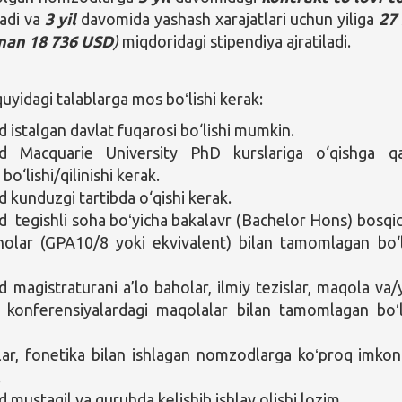
adi va
3 yil
davomida yashash xarajatlari uchun yiliga
27
nan
18 736 USD
)
miqdoridagi stipendiya ajratiladi.
yidagi talablarga mos boʻlishi kerak:
istalgan davlat fuqarosi bo‘lishi mumkin.
 Macquarie University PhD kurslariga o‘qishga q
 bo‘lishi/qilinishi kerak.
kunduzgi tartibda o‘qishi kerak.
tegishli soha boʻyicha bakalavr (Bachelor Hons) bosqic
holar (GPA10/8 yoki ekvivalent) bilan tamomlagan bo‘l
magistraturani a’lo baholar, ilmiy tezislar, maqola va/
 konferensiyalardagi maqolalar bilan tamomlagan boʻl
ar, fonetika bilan ishlagan nomzodlarga koʻproq imkon
.
mustaqil va guruhda kelishib ishlay olishi lozim.