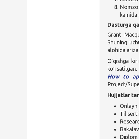
Nomzod i
kamida 6
Dasturga qa
Grant Macqu
Shuning uch
alohida ariza
Oʻqishga kir
koʻrsatilgan
How to ap
Project/Supe
Hujjatlar tar
Onlayn 
Til sert
Researc
Bakalav
Diplom 