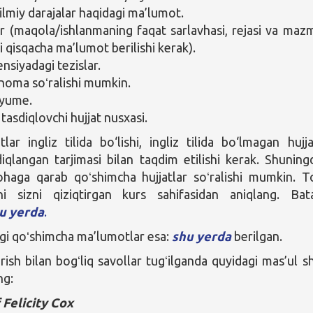
 ilmiy darajalar haqidagi ma’lumot.
r (maqola/ishlanmaning faqat sarlavhasi, rejasi va maz
i qisqacha ma’lumot berilishi kerak).
nsiyadagi tezislar.
noma soʻralishi mumkin.
yume.
tasdiqlovchi hujjat nusxasi.
lar ingliz tilida bo‘lishi, ingliz tilida bo‘lmagan hujja
diqlangan tarjimasi bilan taqdim etilishi kerak. Shuning
haga qarab qoʻshimcha hujjatlar soʻralishi mumkin. To
ni sizni qiziqtirgan kurs sahifasidan aniqlang. Bata
u yerda
.
gi qoʻshimcha ma’lumotlar esa:
shu yerda
berilgan.
rish bilan bogʻliq savollar tugʻilganda quyidagi mas’ul s
ng:
 Felicity Cox