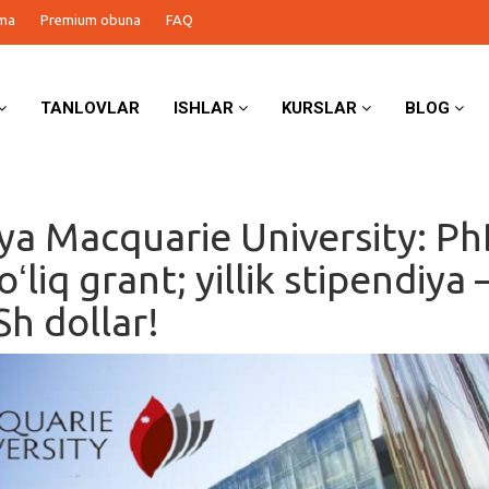
ma
Premium obuna
FAQ
TANLOVLAR
ISHLAR
KURSLAR
BLOG
iya Macquarie University: P
ʻliq grant; yillik stipendiya 
h dollar!