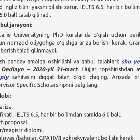
ngliz tilini yaxshi bilishi zarur. IELTS 6.5, har bir bo‘li
.0 ball talab qilinadi.
bul jarayoni:
arie Universityning PhD kurslarida oʻqish uchun beril
un nomzod oliygohga oʻqishga ariza berishi kerak. Gra
 berish talab qilinmaydi.
ish qanday amalga oshirilishi va qabul talablari:
shu ye
.
Dedlayn –
2020-yil 31-mart
. Hujjat topshirishdan a
ply
sahifasini diqqat bilan oʻqib chiqing. Arizada 
rvisor Specific Scholarship»ni belgilang.
kibi:
ariza.
ifikati. IELTS 6.5, har bir bo‘limdan kamida 6.0 ball.
h proposal.
r/magistr diplomi.
ilovasi/baholar. GPA10/8 yoki ekvivalent boʻlishi kerak.