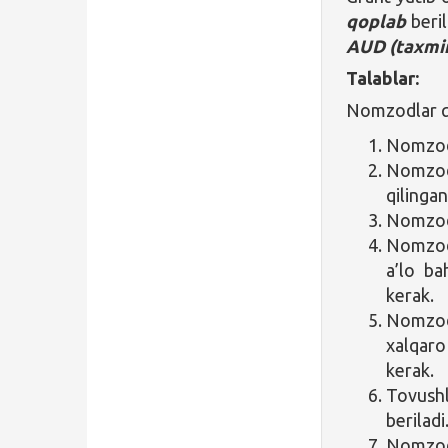
qoplab
beril
AUD
(taxmi
Talablar:
Nomzodlar qu
Nomzod 
Nomzod
qilingan
Nomzod 
Nomzod 
a’lo ba
kerak.
Nomzod 
xalqaro
kerak.
Tovushl
beriladi
Nomzod 