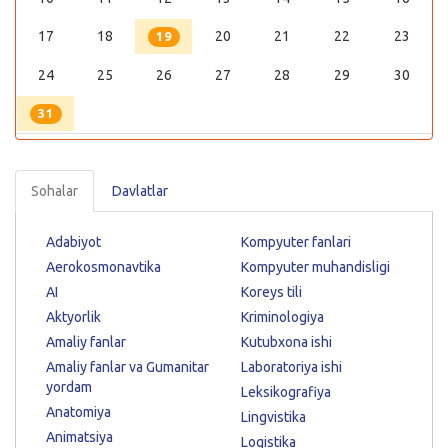
17
18
20
21
22
23
19
24
25
26
27
28
29
30
31
Sohalar
Davlatlar
Adabiyot
Kompyuter fanlari
Aerokosmonavtika
Kompyuter muhandisligi
AI
Koreys tili
Aktyorlik
Kriminologiya
Amaliy fanlar
Kutubxona ishi
Amaliy fanlar va Gumanitar
Laboratoriya ishi
yordam
Leksikografiya
Anatomiya
Lingvistika
Animatsiya
Logistika