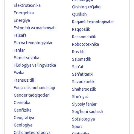
Elektrotexnika
Qishloq xo'jaligi
Energetika
Qurilish
Energiya
Raqamli texnologiyalar
Eston tili va madaniyati
Raqqoslik
Falsafa
Rassomchilik
Fan va texnologiyalar
Robototexnika
Fanlar
Rus tili
Farmatsevtika
Salomatlik
Filologiya va lingvistika
San'at
Fizika
San'at tarixi
Fransuz tili
Savodxonlik
Fuqarolik muhandisligi
Shaharsozlik
Gender tadqiqotlari
She'riyat
Genetika
Siyosiy fanlar
Geofizika
Sog'liqni saqlash
Geografiya
Sotsiologiya
Geologiya
Sport
Gidrometeorologiya
Statistika