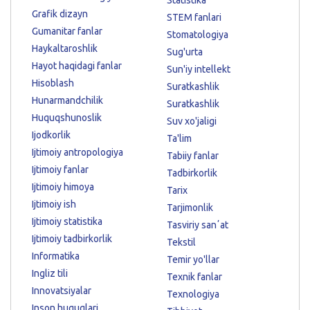
Grafik dizayn
STEM fanlari
Gumanitar fanlar
Stomatologiya
Haykaltaroshlik
Sug'urta
Hayot haqidagi fanlar
Sun'iy intellekt
Hisoblash
Suratkashlik
Hunarmandchilik
Suratkashlik
Huquqshunoslik
Suv xo'jaligi
Ijodkorlik
Ta'lim
Ijtimoiy antropologiya
Tabiiy fanlar
Ijtimoiy fanlar
Tadbirkorlik
Ijtimoiy himoya
Tarix
Ijtimoiy ish
Tarjimonlik
Ijtimoiy statistika
Tasviriy sanʼat
Ijtimoiy tadbirkorlik
Tekstil
Informatika
Temir yo'llar
Ingliz tili
Texnik fanlar
Innovatsiyalar
Texnologiya
Inson huquqlari