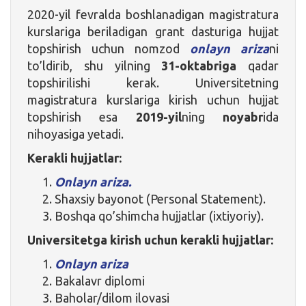
2020-yil fevralda boshlanadigan magistratura
kurslariga beriladigan grant dasturiga hujjat
topshirish uchun nomzod
onlayn ariza
ni
to’ldirib, shu yilning
31-oktabriga
qadar
topshirilishi kerak. Universitetning
magistratura kurslariga kirish uchun hujjat
topshirish esa
2019-yil
ning
noyabr
ida
nihoyasiga yetadi.
Kerakli hujjatlar:
Onlayn ariza.
Shaxsiy bayonot (Personal Statement).
Boshqa qo’shimcha hujjatlar (ixtiyoriy).
Universitetga kirish uchun kerakli hujjatlar:
Onlayn ariza
Bakalavr diplomi
Baholar/dilom ilovasi