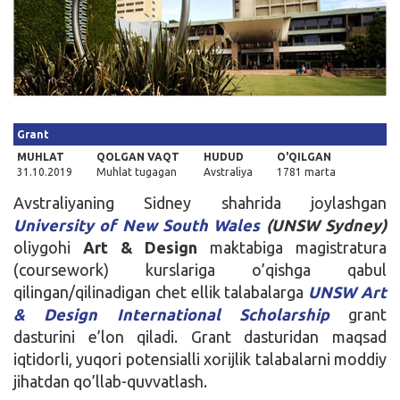
Kirish
Grant
MUHLAT
QOLGAN VAQT
HUDUD
O'QILGAN
31.10.2019
Muhlat tugagan
Avstraliya
1781 marta
Avstraliyaning Sidney shahrida joylashgan
University of New South Wales
(UNSW Sydney)
oliygohi
Art & Design
maktabiga magistratura
(coursework) kurslariga o’qishga qabul
qilingan/qilinadigan chet ellik talabalarga
UNSW Art
& Design International Scholarship
grant
dasturini e’lon qiladi. Grant dasturidan maqsad
iqtidorli, yuqori potensialli xorijlik talabalarni moddiy
jihatdan qo’llab-quvvatlash.