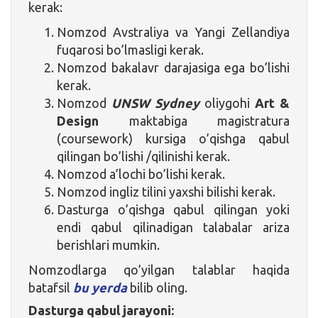
kerak:
Nomzod Avstraliya va Yangi Zellandiya
fuqarosi bo’lmasligi kerak.
Nomzod bakalavr darajasiga ega bo’lishi
kerak.
Nomzod
UNSW Sydney
oliygohi
Art &
Design
maktabiga magistratura
(coursework) kursiga o’qishga qabul
qilingan bo’lishi /qilinishi kerak.
Nomzod a’lochi bo’lishi kerak.
Nomzod ingliz tilini yaxshi bilishi kerak.
Dasturga o’qishga qabul qilingan yoki
endi qabul qilinadigan talabalar ariza
berishlari mumkin.
Nomzodlarga qo’yilgan talablar haqida
batafsil
bu yerda
bilib oling.
Dasturga qabul jarayoni: