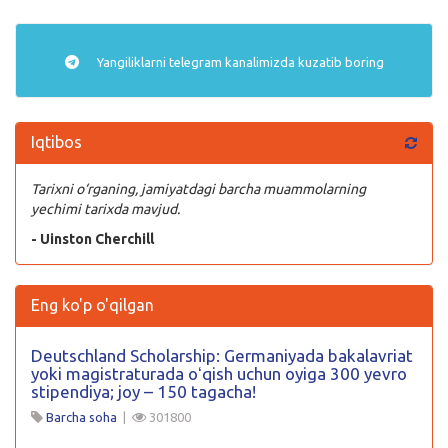
Yangiliklarni
telegram
kanalimizda kuzatib boring
Iqtibos
Tarixni o‘rganing, jamiyatdagi barcha muammolarning
yechimi tarixda mavjud.
- Uinston Cherchill
Eng ko'p o'qilgan
Deutschland Scholarship: Germaniyada bakalavriat
yoki magistraturada oʻqish uchun oyiga 300 yevro
stipendiya; joy – 150 tagacha!
Barcha soha
|
301800