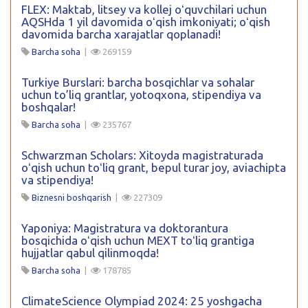
FLEX: Maktab, litsey va kollej oʻquvchilari uchun
AQSHda 1 yil davomida oʻqish imkoniyati; oʻqish
davomida barcha xarajatlar qoplanadi!
Barcha soha
|
269159
Turkiye Burslari: barcha bosqichlar va sohalar
uchun to’liq grantlar, yotoqxona, stipendiya va
boshqalar!
Barcha soha
|
235767
Schwarzman Scholars: Xitoyda magistraturada
oʻqish uchun toʻliq grant, bepul turar joy, aviachipta
va stipendiya!
Biznesni boshqarish
|
227309
Yaponiya: Magistratura va doktorantura
bosqichida oʻqish uchun MEXT toʻliq grantiga
hujjatlar qabul qilinmoqda!
Barcha soha
|
178785
ClimateScience Olympiad 2024: 25 yoshgacha