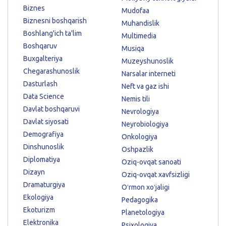
Biznes
Mudofaa
Biznesni boshqarish
Muhandislik
Boshlang'ich ta'lim
Multimedia
Boshqaruv
Musiqa
Buxgalteriya
Muzeyshunoslik
Chegarashunoslik
Narsalar interneti
Dasturlash
Neft va gaz ishi
Data Science
Nemis tili
Davlat boshqaruvi
Nevrologiya
Davlat siyosati
Neyrobiologiya
Demografiya
Onkologiya
Dinshunoslik
Oshpazlik
Diplomatiya
Oziq-ovqat sanoati
Dizayn
Oziq-ovqat xavfsizligi
Dramaturgiya
Oʻrmon xoʻjaligi
Ekologiya
Pedagogika
Ekoturizm
Planetologiya
Elektronika
Psixologiya