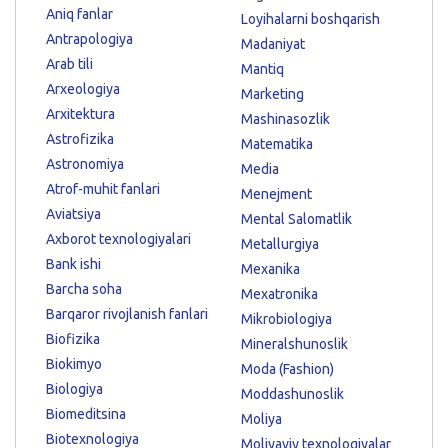
Aniq fanlar
Loyihalarni boshqarish
Antrapologiya
Madaniyat
Arab tili
Mantiq
Arxeologiya
Marketing
Arxitektura
Mashinasozlik
Astrofizika
Matematika
Astronomiya
Media
Atrof-muhit fanlari
Menejment
Aviatsiya
Mental Salomatlik
Axborot texnologiyalari
Metallurgiya
Bank ishi
Mexanika
Barcha soha
Mexatronika
Barqaror rivojlanish fanlari
Mikrobiologiya
Biofizika
Mineralshunoslik
Biokimyo
Moda (Fashion)
Biologiya
Moddashunoslik
Biomeditsina
Moliya
Biotexnologiya
Moliyaviy texnologiyalar