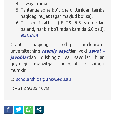
Tavsiyanoma
Tanlanga soha bo’yicha orttirilgan tajriba
haqidagi hujjat (agar mavjud bo’lsa).
Til sertifikatlari (IELTS 6.5 va undan
baland, har bir bo’limdan kamida 6.0 ball).
Batafsil
Grant haqidagi to’liq ma’lumotni
unversitetning
rasmiy sayti
dan­­­­­­­­­­ yoki
savol –
javoblar
dan olishingiz va savollar bilan
quyidagi manzilga murojaat qilishingiz
mumkin:
E:
scholarships@unsw.edu.au
T: +61 2 9385 1078