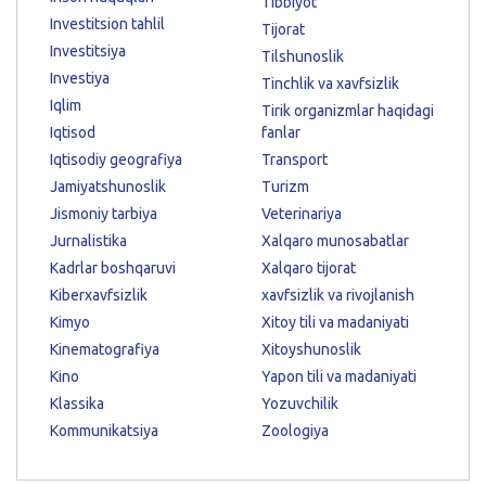
Tibbiyot
Investitsion tahlil
Tijorat
Investitsiya
Tilshunoslik
Investiya
Tinchlik va xavfsizlik
Iqlim
Tirik organizmlar haqidagi
Iqtisod
fanlar
Iqtisodiy geografiya
Transport
Jamiyatshunoslik
Turizm
Jismoniy tarbiya
Veterinariya
Jurnalistika
Xalqaro munosabatlar
Kadrlar boshqaruvi
Xalqaro tijorat
Kiberxavfsizlik
xavfsizlik va rivojlanish
Kimyo
Xitoy tili va madaniyati
Kinematografiya
Xitoyshunoslik
Kino
Yapon tili va madaniyati
Klassika
Yozuvchilik
Kommunikatsiya
Zoologiya