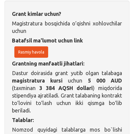
Grant kimlar uchun?
Magistratura bosqichida o’qishni xohlovchilar
uchun
Batafsil ma'lumot uchun link
Rasmiy havola
Grantning manfaatli jihatlari:
Dastur doirasida grant yutib olgan talabaga
magistratura kursi
uchun
5 000 AUD
(taxminan
3 384 AQSH dollari
) miqdorida
stipendiya ajratiladi. Grant talabaning kontrakt
to’lovini to’lash uchun ikki qismga bo’lib
beriladi.
Talablar:
Nomzod quyidagi talablarga mos bo`lishi