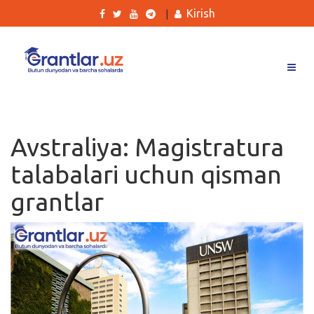
Kirish
|
Grantlar
Tanlovlar
Avstraliya: Magistratura
Ishlar
talabalari uchun qisman
Kurslar
grantlar
Blog
Yana
Qidirish