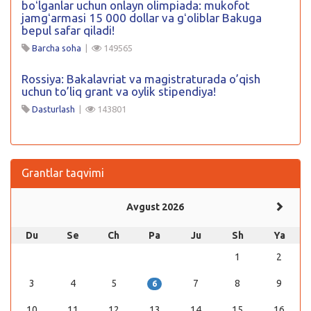
boʻlganlar uchun onlayn olimpiada: mukofot
jamgʻarmasi 15 000 dollar va gʻoliblar Bakuga
bepul safar qiladi!
Barcha soha
|
149565
Rossiya: Bakalavriat va magistraturada o’qish
uchun to’liq grant va oylik stipendiya!
Dasturlash
|
143801
Grantlar taqvimi
Avgust 2026
Du
Se
Ch
Pa
Ju
Sh
Ya
1
2
3
4
5
7
8
9
6
10
11
12
13
14
15
16