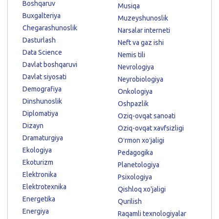
Boshqaruv
Musiqa
Buxgalteriya
Muzeyshunoslik
Chegarashunoslik
Narsalar interneti
Dasturlash
Neft va gaz ishi
Data Science
Nemis tili
Davlat boshqaruvi
Nevrologiya
Davlat siyosati
Neyrobiologiya
Demografiya
Onkologiya
Dinshunoslik
Oshpazlik
Diplomatiya
Oziq-ovqat sanoati
Dizayn
Oziq-ovqat xavfsizligi
Dramaturgiya
Oʻrmon xoʻjaligi
Ekologiya
Pedagogika
Ekoturizm
Planetologiya
Elektronika
Psixologiya
Elektrotexnika
Qishloq xo'jaligi
Energetika
Qurilish
Energiya
Raqamli texnologiyalar