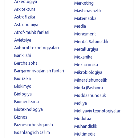
Arxeologiya
Marketing
Arxitektura
Mashinasozlik
Astrofizika
Matematika
Astronomiya
Media
Atrof-muhit fanlari
Menejment
Aviatsiya
Mental Salomatlik
Axborot texnologiyalari
Metallurgiya
Bank ishi
Mexanika
Barcha soha
Mexatronika
Barqaror rivojlanish fanlari
Mikrobiologiya
Biofizika
Mineralshunoslik
Biokimyo
Moda (Fashion)
Biologiya
Moddashunoslik
Biomeditsina
Moliya
Biotexnologiya
Moliyaviy texnologiyalar
Biznes
Mudofaa
Biznesni boshqarish
Muhandislik
Boshlang'ich ta'lim
Multimedia