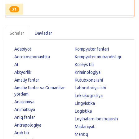
31
Sohalar
Davlatlar
Adabiyot
Kompyuter fanlari
Aerokosmonavtika
Kompyuter muhandisligi
AI
Koreys tili
Aktyorlik
Kriminologiya
Amaliy fanlar
Kutubxona ishi
Amaliy fanlar va Gumanitar
Laboratoriya ishi
yordam
Leksikografiya
Anatomiya
Lingvistika
Animatsiya
Logistika
Aniq fanlar
Loyihalarni boshqarish
Antrapologiya
Madaniyat
Arab tili
Mantiq