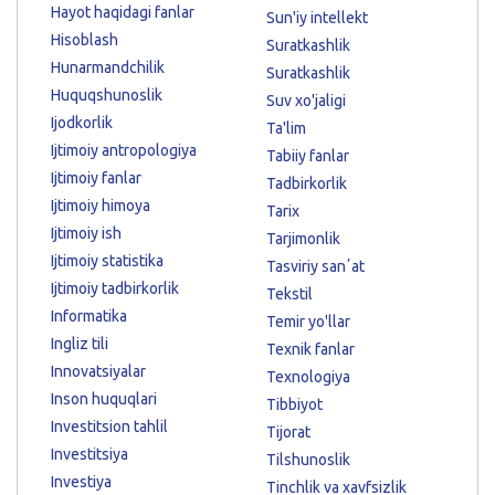
Hayot haqidagi fanlar
Sun'iy intellekt
Hisoblash
Suratkashlik
Hunarmandchilik
Suratkashlik
Huquqshunoslik
Suv xo'jaligi
Ijodkorlik
Ta'lim
Ijtimoiy antropologiya
Tabiiy fanlar
Ijtimoiy fanlar
Tadbirkorlik
Ijtimoiy himoya
Tarix
Ijtimoiy ish
Tarjimonlik
Ijtimoiy statistika
Tasviriy sanʼat
Ijtimoiy tadbirkorlik
Tekstil
Informatika
Temir yo'llar
Ingliz tili
Texnik fanlar
Innovatsiyalar
Texnologiya
Inson huquqlari
Tibbiyot
Investitsion tahlil
Tijorat
Investitsiya
Tilshunoslik
Investiya
Tinchlik va xavfsizlik