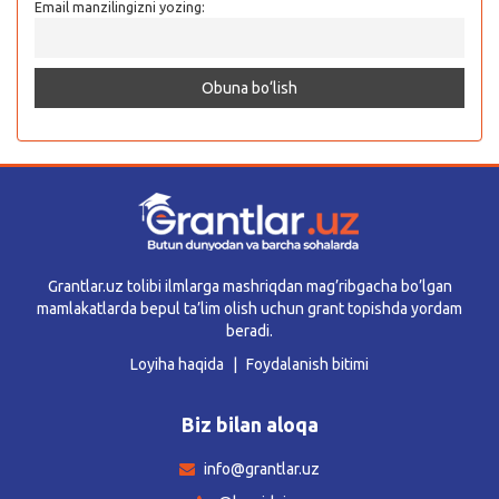
Email manzilingizni yozing:
Grantlar.uz tolibi ilmlarga mashriqdan mag’ribgacha bo’lgan
mamlakatlarda bepul ta’lim olish uchun grant topishda yordam
beradi.
Loyiha haqida
Foydalanish bitimi
Biz bilan aloqa
info@grantlar.uz