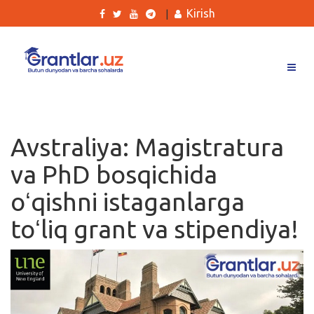
Kirish
|
Grantlar
Tanlovlar
Avstraliya: Magistratura
Ishlar
va PhD bosqichida
Kurslar
oʻqishni istaganlarga
Blog
toʻliq grant va stipendiya!
Yana
Qidirish