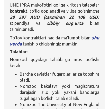
UNE IPRA mukofotini qoʻlga kiritgan talabalar
kontrakt
i toʻliq qoplanadi va yiliga qoʻshimcha
28 597 AUD
(taxminan
22 108 USD
)
stipendiya va
tibbiy sugʻurta
bilan
ta’minlanadi.
Toʻlov kontraktlari haqida ma’lumot bilan
shu
yerda
tanishib chiqishingiz mumkin.
Talablar:
Nomzod quyidagi talablarga mos boʻlishi
kerak:
Barcha davlatlar fuqarolari ariza topshira
oladi.
Nomzod bakalavr yoki magistratura
darajasini a’lo yoki yaxshi baholarga
tugallagan boʻlishi talab etiladi.
Nomzod The University of New England