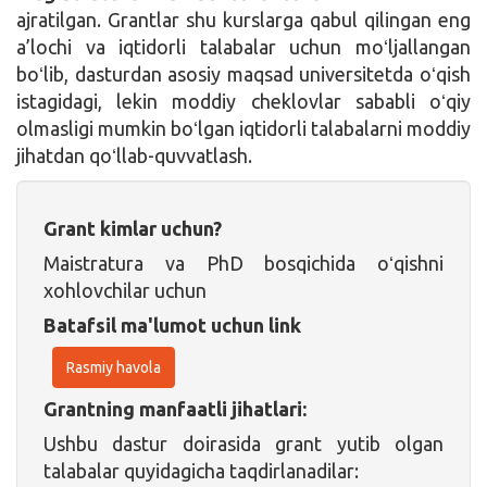
ajratilgan. Grantlar shu kurslarga qabul qilingan eng
a’lochi va iqtidorli talabalar uchun moʻljallangan
boʻlib, dasturdan asosiy maqsad universitetda oʻqish
istagidagi, lekin moddiy cheklovlar sababli oʻqiy
olmasligi mumkin boʻlgan iqtidorli talabalarni moddiy
jihatdan qoʻllab-quvvatlash.
Grant kimlar uchun?
Maistratura va PhD bosqichida oʻqishni
xohlovchilar uchun
Batafsil ma'lumot uchun link
Rasmiy havola
Grantning manfaatli jihatlari:
Ushbu dastur doirasida grant yutib olgan
talabalar quyidagicha taqdirlanadilar: