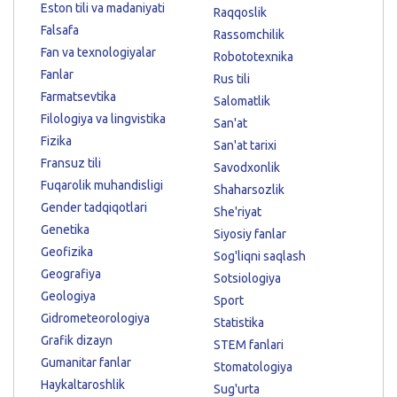
Eston tili va madaniyati
Raqqoslik
Falsafa
Rassomchilik
Fan va texnologiyalar
Robototexnika
Fanlar
Rus tili
Farmatsevtika
Salomatlik
Filologiya va lingvistika
San'at
Fizika
San'at tarixi
Fransuz tili
Savodxonlik
Fuqarolik muhandisligi
Shaharsozlik
Gender tadqiqotlari
She'riyat
Genetika
Siyosiy fanlar
Geofizika
Sog'liqni saqlash
Geografiya
Sotsiologiya
Geologiya
Sport
Gidrometeorologiya
Statistika
Grafik dizayn
STEM fanlari
Gumanitar fanlar
Stomatologiya
Haykaltaroshlik
Sug'urta