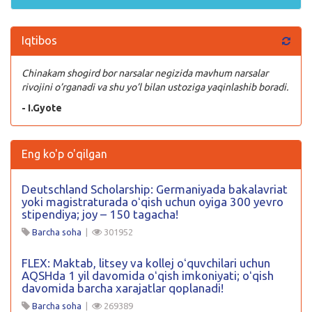
Iqtibos
Chinakam shogird bor narsalar negizida mavhum narsalar
rivojini o’rganadi va shu yo’l bilan ustoziga yaqinlashib boradi.
- I.Gyote
Eng ko'p o'qilgan
Deutschland Scholarship: Germaniyada bakalavriat
yoki magistraturada oʻqish uchun oyiga 300 yevro
stipendiya; joy – 150 tagacha!
Barcha soha
|
301952
FLEX: Maktab, litsey va kollej oʻquvchilari uchun
AQSHda 1 yil davomida oʻqish imkoniyati; oʻqish
davomida barcha xarajatlar qoplanadi!
Barcha soha
|
269389