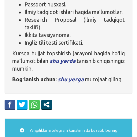
Passport nusxasi.
Ilmiy tadqiqot ishlari haqida ma’lumotlar.
Research Proposal (ilmiy tadqiqot
taklifi).
Ikkita tavsiyanoma.
Ingliz tili testi sertifikati.
Kursga hujjat topshirish jarayoni haqida toʻliq
ma’lumot bilan
shu yerda
tanishib chiqishingiz
mumkin.
Bogʻlanish uchun:
shu yerga
murojaat qiling.
Yangiliklarni
telegram
kanalimizda kuzatib boring