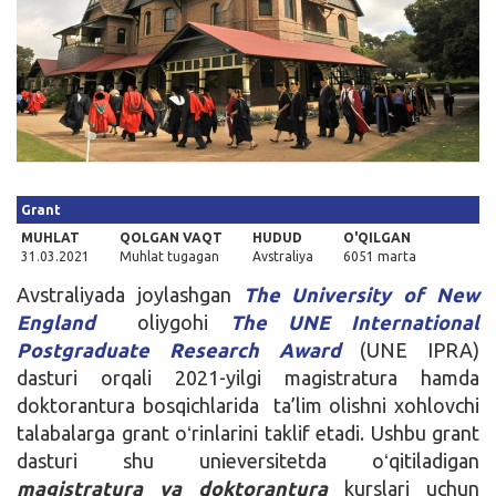
Kirish
Grant
MUHLAT
QOLGAN VAQT
HUDUD
O'QILGAN
31.03.2021
Muhlat tugagan
Avstraliya
6051 marta
Avstraliyada joylashgan
The University of New
England
oliygohi
The UNE International
Postgraduate Research Award
(UNE IPRA)
dasturi orqali 2021-yilgi magistratura hamda
doktorantura bosqichlarida ta’lim olishni xohlovchi
talabalarga grant oʻrinlarini taklif etadi. Ushbu grant
dasturi shu unieversitetda oʻqitiladigan
magistratura
va
doktorantura
kurslari uchun