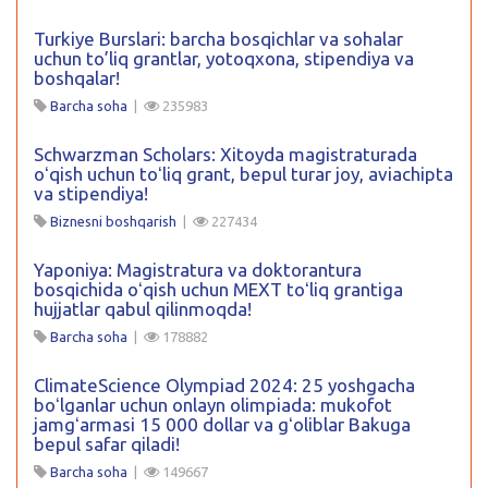
Turkiye Burslari: barcha bosqichlar va sohalar
uchun to’liq grantlar, yotoqxona, stipendiya va
boshqalar!
Barcha soha
|
235983
Schwarzman Scholars: Xitoyda magistraturada
oʻqish uchun toʻliq grant, bepul turar joy, aviachipta
va stipendiya!
Biznesni boshqarish
|
227434
Yaponiya: Magistratura va doktorantura
bosqichida oʻqish uchun MEXT toʻliq grantiga
hujjatlar qabul qilinmoqda!
Barcha soha
|
178882
ClimateScience Olympiad 2024: 25 yoshgacha
boʻlganlar uchun onlayn olimpiada: mukofot
jamgʻarmasi 15 000 dollar va gʻoliblar Bakuga
bepul safar qiladi!
Barcha soha
|
149667