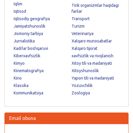
Iqlim
Tirik organizmlar haqidagi
Iqtisod
fanlar
Iqtisodiy geografiya
Transport
Jamiyatshunoslik
Turizm
Jismoniy tarbiya
Veterinariya
Jurnalistika
Xalqaro munosabatlar
Kadrlar boshqaruvi
Xalqaro tijorat
Kiberxavfsizlik
xavfsizlik va rivojlanish
Kimyo
Xitoy tili va madaniyati
Kinematografiya
Xitoyshunoslik
Kino
Yapon tili va madaniyati
Klassika
Yozuvchilik
Kommunikatsiya
Zoologiya
Email obuna