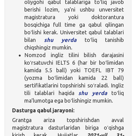
oliygohi qabul talablariga toʻliq javob
berishi lozim, ya’ni ushbu unversitet
magistratura yoki doktorantura
bosqichiga full time ga qabul qilingan
boʻlishi kerak. Universitet qabul talablari
bilan
shu yerda
toʻliq tanishib
chiqshingiz mumkin.
Nomzod ingliz tilini bilish darajasini
koʻrsatuvchi IELTS 6 (har bir boʻlimidan
kamida 5.5 ball) yoki TOEFL IBT 79
(yozma boʻlimidan kamida 22 ball)
sertifikatlarini topshirishi soʻraladi. Ingliz
tili talablari haqida
shu yerda
toʻliq
ma’lumotga ega boʻlishingiz mumkin.
Dasturga qabul jarayoni:
Grantga ariza topshirishdan avval
magistratura dasturlaridan biriga oʻqishga
kirish kerak. Hujjatlar
2021-yil 31-