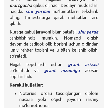
martgacha
qabul qilinadi. Dedlayn muddatlari
haqida:
shu yerdan
ma’lumotlarni tekshirib
oling. Trimestrlarga qarab muhlatlar farq
qiladi.
Kursga qabul jarayoni bilan batafsil
shu yerda
tanishishingiz mumkin. Nomzod oʻqish
davomida tadiqot olib borishi uchun oldindan
ilmiy rahbar topishi va u bilan kelishib olishi
soʻraladi.
Hujjat topshirish uchun
grant arizasi
to’ldiriladi va
grant nizomiga
asosan
topshiriladi.
Kerakli hujjatlar:
Notarius orqali tasdiqlangan diplom
nusxasi yoki oʻqish joyidan rasmiy
ma’lumotnoma.