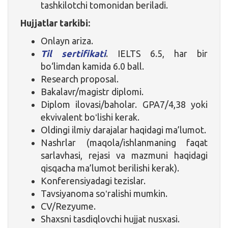
tashkilotchi tomonidan beriladi.
Hujjatlar tarkibi:
Onlayn ariza.
Til sertifikati
. IELTS 6.5, har bir
bo‘limdan kamida 6.0 ball.
Research proposal.
Bakalavr/magistr diplomi.
Diplom ilovasi/baholar. GPA7/4,38 yoki
ekvivalent boʻlishi kerak.
Oldingi ilmiy darajalar haqidagi ma’lumot.
Nashrlar (maqola/ishlanmaning faqat
sarlavhasi, rejasi va mazmuni haqidagi
qisqacha ma’lumot berilishi kerak).
Konferensiyadagi tezislar.
Tavsiyanoma soʻralishi mumkin.
CV/Rezyume.
Shaxsni tasdiqlovchi hujjat nusxasi.