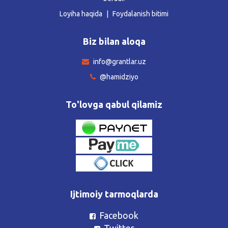
Loyiha haqida
Foydalanish bitimi
Biz bilan aloqa
info@grantlar.uz
@hamidziyo
To'lovga qabul qilamiz
Ijtimoiy tarmoqlarda
Facebook
Twitter