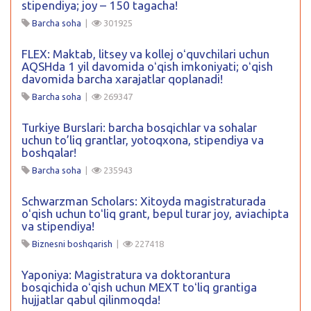
stipendiya; joy – 150 tagacha!
Barcha soha
|
301925
FLEX: Maktab, litsey va kollej oʻquvchilari uchun
AQSHda 1 yil davomida oʻqish imkoniyati; oʻqish
davomida barcha xarajatlar qoplanadi!
Barcha soha
|
269347
Turkiye Burslari: barcha bosqichlar va sohalar
uchun to’liq grantlar, yotoqxona, stipendiya va
boshqalar!
Barcha soha
|
235943
Schwarzman Scholars: Xitoyda magistraturada
oʻqish uchun toʻliq grant, bepul turar joy, aviachipta
va stipendiya!
Biznesni boshqarish
|
227418
Yaponiya: Magistratura va doktorantura
bosqichida oʻqish uchun MEXT toʻliq grantiga
hujjatlar qabul qilinmoqda!