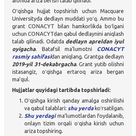
alohida ariza berish talab qilinadi.
Oʻqishga hujjat topshirish uchun Macquare
Universityda dedlayn muddati yoʻq. Ammo bu
grant CONACYT bilan hamkorlikda boʻlgani
uchun CONACYTdan qabul dedlaynini aniqlash
talab qilinadi. Odatda
dedlayn apreldan iyul
oyigacha
. Batafsil ma’lumotni
CONACYT
rasmiy sahifasi
dan aniqlang. Grantga dedlayn
2019-yil 31-dekabrgacha
. Grant yutib olishni
istasangiz, oʻqishga ertaroq ariza bergan
ma’qul.
Hujjatlar quyidagi tartibda topshirladi:
Oʻqishga kirish qanday amalga oshirilishi
va qabul talablari:
shu yerda
koʻrsatilgan.
Shu yerdagi
ma’lumotlardan foydalanib,
onlayn tizim orqali oʻqisha kirish uchun
ariza topshiring.