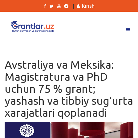
Kirish
|
Grantlar
Tanlovlar
Avstraliya va Meksika:
Ishlar
Magistratura va PhD
Kurslar
uchun 75 % grant;
Blog
yashash va tibbiy sugʻurta
Yana
xarajatlari qoplanadi
Qidirish