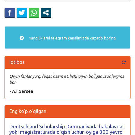
Yangiliklarni
telegram
kanalimizda kuzatib boring
Iqtibos
Qiyin fanlar yo’q, faqat hazm etilishi qiyin bo’lgan izohlargina
bor.
- A.I.Gersen
Eng ko'p o'qilgan
Deutschland Scholarship: Germaniyada bakalavriat
yoki magistraturada oʻqish uchun oyiga 300 yevro