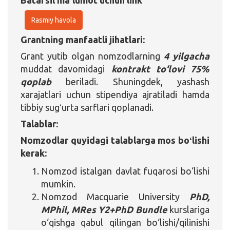
Rasmiy havola
Grantning manfaatli jihatlari:
Grant yutib olgan nomzodlarning
4 yilgacha
muddat davomidagi
kontrakt to‘lovi
75%
qoplab
beriladi. Shuningdek, yashash
xarajatlari uchun stipendiya ajratiladi hamda
tibbiy sugʻurta sarflari qoplanadi.
Talablar:
Nomzodlar quyidagi talablarga mos boʻlishi
kerak:
Nomzod istalgan davlat fuqarosi bo‘lishi
mumkin.
Nomzod Macquarie University
PhD,
MPhil, MRes Y2+PhD Bundle
kurslariga
o‘qishga qabul qilingan bo‘lishi/qilinishi