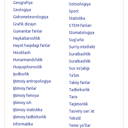
Geografiya
Sotsiologiya
Geologiya
Sport
Gidrometeorologiya
Statistika
Grafik dizayn
STEM fanlari
Gumanitar fanlar
Stomatologiya
Haykaltaroshlik
Sug'urta
Hayot haqidagi fanlar
Sun'iy intellekt
Hisoblash
Suratkashlik
Hunarmandchilik
Suratkashlik
Huquqshunoslik
Suv xo'jaligi
Ijodkorlik
Ta'lim
Ijtimoiy antropologiya
Tabiiy fanlar
Ijtimoiy fanlar
Tadbirkorlik
Ijtimoiy himoya
Tarix
Ijtimoiy ish
Tarjimonlik
Ijtimoiy statistika
Tasviriy sanʼat
Ijtimoiy tadbirkorlik
Tekstil
Informatika
Temir yo'llar