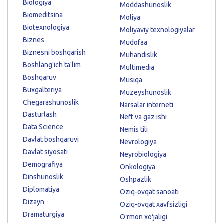
Biologiya
Moddashunoslik
Biomeditsina
Moliya
Biotexnologiya
Moliyaviy texnologiyalar
Biznes
Mudofaa
Biznesni boshqarish
Muhandislik
Boshlang'ich ta'lim
Multimedia
Boshqaruv
Musiqa
Buxgalteriya
Muzeyshunoslik
Chegarashunoslik
Narsalar interneti
Dasturlash
Neft va gaz ishi
Data Science
Nemis tili
Davlat boshqaruvi
Nevrologiya
Davlat siyosati
Neyrobiologiya
Demografiya
Onkologiya
Dinshunoslik
Oshpazlik
Diplomatiya
Oziq-ovqat sanoati
Dizayn
Oziq-ovqat xavfsizligi
Dramaturgiya
Oʻrmon xoʻjaligi