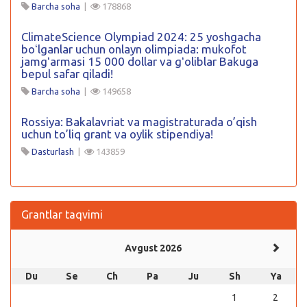
Barcha soha
|
178868
ClimateScience Olympiad 2024: 25 yoshgacha
boʻlganlar uchun onlayn olimpiada: mukofot
jamgʻarmasi 15 000 dollar va gʻoliblar Bakuga
bepul safar qiladi!
Barcha soha
|
149658
Rossiya: Bakalavriat va magistraturada o’qish
uchun to’liq grant va oylik stipendiya!
Dasturlash
|
143859
Grantlar taqvimi
Avgust 2026
Du
Se
Ch
Pa
Ju
Sh
Ya
1
2