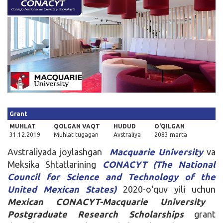
Kirish
Grant
MUHLAT
QOLGAN VAQT
HUDUD
O'QILGAN
31.12.2019
Muhlat tugagan
Avstraliya
2083 marta
Avstraliyada joylashgan
Macquarie University
va
Meksika Shtatlarining
CONACYT (The National
Council for Science and Technology of the
United Mexican States)
2020-o‘quv yili uchun
Mexican CONACYT-Macquarie University
Postgraduate Research Scholarships
grant