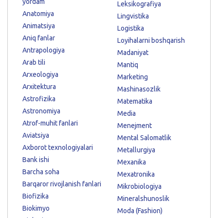
yordam
Leksikografiya
Anatomiya
Lingvistika
Animatsiya
Logistika
Aniq fanlar
Loyihalarni boshqarish
Antrapologiya
Madaniyat
Arab tili
Mantiq
Arxeologiya
Marketing
Arxitektura
Mashinasozlik
Astrofizika
Matematika
Astronomiya
Media
Atrof-muhit fanlari
Menejment
Aviatsiya
Mental Salomatlik
Axborot texnologiyalari
Metallurgiya
Bank ishi
Mexanika
Barcha soha
Mexatronika
Barqaror rivojlanish fanlari
Mikrobiologiya
Biofizika
Mineralshunoslik
Biokimyo
Moda (Fashion)