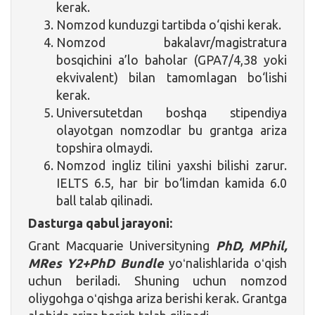
kerak.
Nomzod kunduzgi tartibda o‘qishi kerak.
Nomzod bakalavr/magistratura
bosqichini a’lo baholar (GPA7/4,38 yoki
ekvivalent) bilan tamomlagan bo‘lishi
kerak.
Universutetdan boshqa stipendiya
olayotgan nomzodlar bu grantga ariza
topshira olmaydi.
Nomzod ingliz tilini yaxshi bilishi zarur.
IELTS 6.5, har bir bo‘limdan kamida 6.0
ball talab qilinadi.
Dasturga qabul jarayoni:
Grant Macquarie Universityning
PhD, MPhil,
MRes Y2+PhD Bundle
yoʻnalishlarida oʻqish
uchun beriladi. Shuning uchun nomzod
oliygohga oʻqishga ariza berishi kerak. Grantga