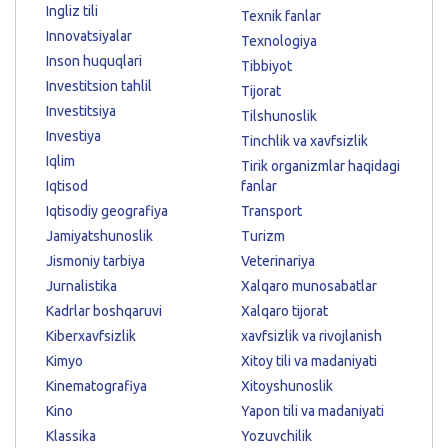
Ingliz tili
Texnik fanlar
Innovatsiyalar
Texnologiya
Inson huquqlari
Tibbiyot
Investitsion tahlil
Tijorat
Investitsiya
Tilshunoslik
Investiya
Tinchlik va xavfsizlik
Iqlim
Tirik organizmlar haqidagi
Iqtisod
fanlar
Iqtisodiy geografiya
Transport
Jamiyatshunoslik
Turizm
Jismoniy tarbiya
Veterinariya
Jurnalistika
Xalqaro munosabatlar
Kadrlar boshqaruvi
Xalqaro tijorat
Kiberxavfsizlik
xavfsizlik va rivojlanish
Kimyo
Xitoy tili va madaniyati
Kinematografiya
Xitoyshunoslik
Kino
Yapon tili va madaniyati
Klassika
Yozuvchilik