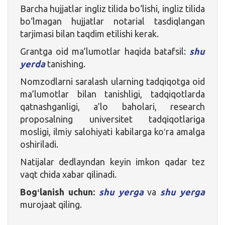
Barcha hujjatlar ingliz tilida bo‘lishi, ingliz tilida
bo‘lmagan hujjatlar notarial tasdiqlangan
tarjimasi bilan taqdim etilishi kerak.
Grantga oid ma’lumotlar haqida batafsil:
shu
yerda
tanishing.
Nomzodlarni saralash ularning tadqiqotga oid
ma’lumotlar bilan tanishligi, tadqiqotlarda
qatnashganligi, a’lo baholari, research
proposalning universitet tadqiqotlariga
mosligi, ilmiy salohiyati kabilarga koʻra amalga
oshiriladi.
Natijalar dedlayndan keyin imkon qadar tez
vaqt chida xabar qilinadi.
Bogʻlanish uchun:
shu yerga
va
shu yerga
murojaat qiling.