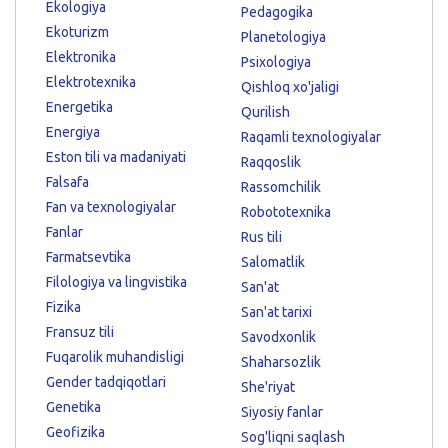
Ekologiya
Pedagogika
Ekoturizm
Planetologiya
Elektronika
Psixologiya
Elektrotexnika
Qishloq xo'jaligi
Energetika
Qurilish
Energiya
Raqamli texnologiyalar
Eston tili va madaniyati
Raqqoslik
Falsafa
Rassomchilik
Fan va texnologiyalar
Robototexnika
Fanlar
Rus tili
Farmatsevtika
Salomatlik
Filologiya va lingvistika
San'at
Fizika
San'at tarixi
Fransuz tili
Savodxonlik
Fuqarolik muhandisligi
Shaharsozlik
Gender tadqiqotlari
She'riyat
Genetika
Siyosiy fanlar
Geofizika
Sog'liqni saqlash