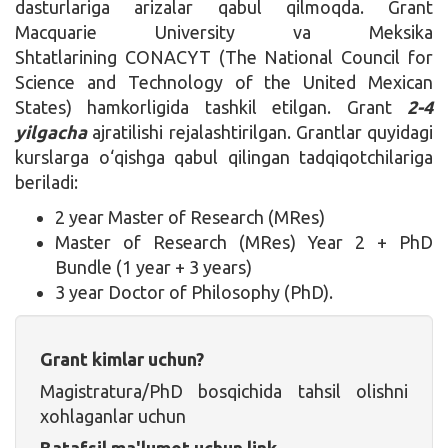
dasturlariga arizalar qabul qilmoqda. Grant
Macquarie University va Meksika
Shtatlarining CONACYT (The National Council for
Science and Technology of the United Mexican
States) hamkorligida tashkil etilgan. Grant
2-4
yilgacha
ajratilishi rejalashtirilgan. Grantlar quyidagi
kurslarga o‘qishga qabul qilingan tadqiqotchilariga
beriladi:
2 year Master of Research (MRes)
Master of Research (MRes) Year 2 + PhD
Bundle (1 year + 3 years)
3 year Doctor of Philosophy (PhD).
Grant kimlar uchun?
Magistratura/PhD bosqichida tahsil olishni
xohlaganlar uchun
Batafsil ma'lumot uchun link