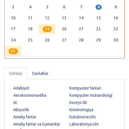
3
4
5
6
7
9
8
10
11
12
13
14
15
16
17
18
20
21
22
23
19
24
25
26
27
28
29
30
31
Sohalar
Davlatlar
Adabiyot
Kompyuter fanlari
Aerokosmonavtika
Kompyuter muhandisligi
AI
Koreys tili
Aktyorlik
Kriminologiya
Amaliy fanlar
Kutubxona ishi
Amaliy fanlar va Gumanitar
Laboratoriya ishi