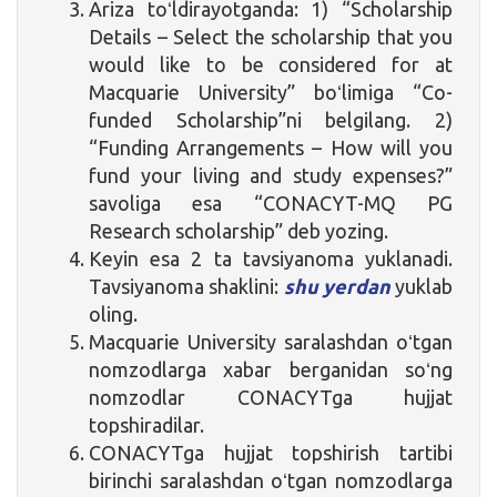
Ariza toʻldirayotganda: 1) “Scholarship
Details – Select the scholarship that you
would like to be considered for at
Macquarie University” boʻlimiga “Co-
funded Scholarship”ni belgilang. 2)
“Funding Arrangements – How will you
fund your living and study expenses?”
savoliga esa “CONACYT-MQ PG
Research scholarship” deb yozing.
Keyin esa 2 ta tavsiyanoma yuklanadi.
Tavsiyanoma shaklini:
shu yerdan
yuklab
oling.
Macquarie University saralashdan oʻtgan
nomzodlarga xabar berganidan soʻng
nomzodlar CONACYTga hujjat
topshiradilar.
CONACYTga hujjat topshirish tartibi
birinchi saralashdan oʻtgan nomzodlarga