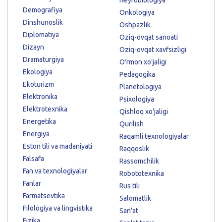
Demografiya
Onkologiya
Dinshunoslik
Oshpazlik
Diplomatiya
Oziq-ovqat sanoati
Dizayn
Oziq-ovqat xavfsizligi
Dramaturgiya
Oʻrmon xoʻjaligi
Ekologiya
Pedagogika
Ekoturizm
Planetologiya
Elektronika
Psixologiya
Elektrotexnika
Qishloq xo'jaligi
Energetika
Qurilish
Energiya
Raqamli texnologiyalar
Eston tili va madaniyati
Raqqoslik
Falsafa
Rassomchilik
Fan va texnologiyalar
Robototexnika
Fanlar
Rus tili
Farmatsevtika
Salomatlik
Filologiya va lingvistika
San'at
Fizika