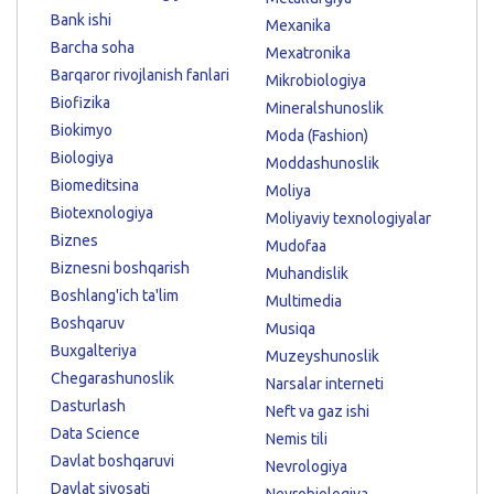
Bank ishi
Mexanika
Barcha soha
Mexatronika
Barqaror rivojlanish fanlari
Mikrobiologiya
Biofizika
Mineralshunoslik
Biokimyo
Moda (Fashion)
Biologiya
Moddashunoslik
Biomeditsina
Moliya
Biotexnologiya
Moliyaviy texnologiyalar
Biznes
Mudofaa
Biznesni boshqarish
Muhandislik
Boshlang'ich ta'lim
Multimedia
Boshqaruv
Musiqa
Buxgalteriya
Muzeyshunoslik
Chegarashunoslik
Narsalar interneti
Dasturlash
Neft va gaz ishi
Data Science
Nemis tili
Davlat boshqaruvi
Nevrologiya
Davlat siyosati
Neyrobiologiya