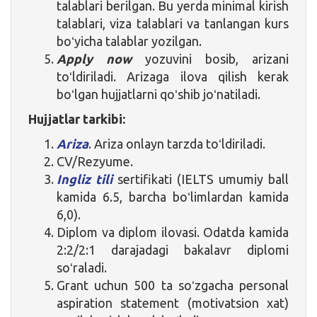
talablari berilgan. Bu yerda minimal kirish
talablari, viza talablari va tanlangan kurs
boʻyicha talablar yozilgan.
Apply now
yozuvini bosib, arizani
toʻldiriladi. Arizaga ilova qilish kerak
boʻlgan hujjatlarni qoʻshib joʻnatiladi.
Hujjatlar tarkibi:
Ariza
. Ariza onlayn tarzda toʻldiriladi.
CV/Rezyume.
Ingliz tili
sertifikati (IELTS umumiy ball
kamida 6.5, barcha boʻlimlardan kamida
6,0).
Diplom va diplom ilovasi. Odatda kamida
2:2/2:1 darajadagi bakalavr diplomi
soʻraladi.
Grant uchun 500 ta soʻzgacha personal
aspiration statement (motivatsion xat)