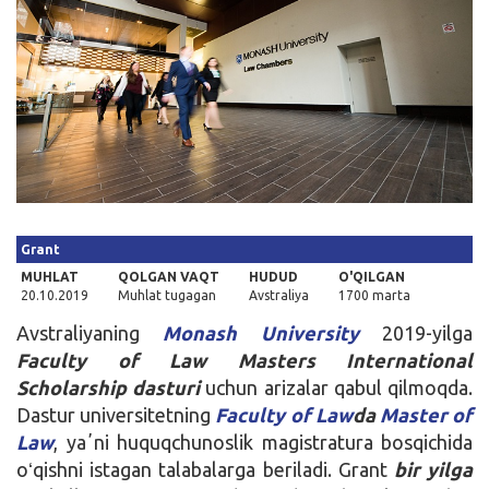
Kirish
Grant
MUHLAT
QOLGAN VAQT
HUDUD
O'QILGAN
20.10.2019
Muhlat tugagan
Avstraliya
1700 marta
Avstraliyaning
Monash University
2019-yilga
Faculty of Law Masters International
Scholarship dasturi
uchun arizalar qabul qilmoqda.
Dastur universitetning
Faculty of Law
da
Master of
Law
, yaʼni huquqchunoslik magistratura bosqichida
oʻqishni istagan talabalarga beriladi. Grant
bir yilga