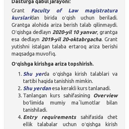
Dasturga qabul jarayoni:
Grant
Faculty of Law
magistratura
kurslari
dan birida oʻqish uchun beriladi.
Grantga alohida ariza berish talab qilinmaydi.
Oʻqishga dedlayn
2020-yil 10 yanvar
, grantga
esa dedlayn
2019-yil 20-oktabrgacha
. Grant
yutishni istalgan talaba ertaroq ariza berishi
maqsadga muvofiq.
Oʻqishga kirishga ariza topshirish.
Shu yer
da oʻqishga kirish talablari va
tartibi haqida tanishish mimkin.
Shu yerdan
esa kerakli kurs tanlanadi.
Tanlangan kurs sahifasining
Overview
boʻlimida mumiy maʼlumotlar bilan
tanishiladi.
Entry requirements
sahifasida chet
ellik talabalar uchun oʻqishga kirish