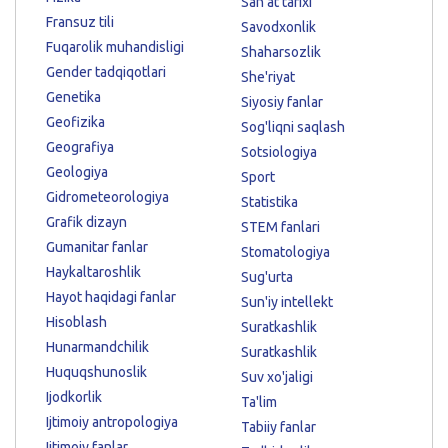
San'at tarixi
Fransuz tili
Savodxonlik
Fuqarolik muhandisligi
Shaharsozlik
Gender tadqiqotlari
She'riyat
Genetika
Siyosiy fanlar
Geofizika
Sog'liqni saqlash
Geografiya
Sotsiologiya
Geologiya
Sport
Gidrometeorologiya
Statistika
Grafik dizayn
STEM fanlari
Gumanitar fanlar
Stomatologiya
Haykaltaroshlik
Sug'urta
Hayot haqidagi fanlar
Sun'iy intellekt
Hisoblash
Suratkashlik
Hunarmandchilik
Suratkashlik
Huquqshunoslik
Suv xo'jaligi
Ijodkorlik
Ta'lim
Ijtimoiy antropologiya
Tabiiy fanlar
Ijtimoiy fanlar