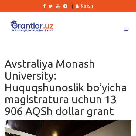
Kirish
|
Grantlar
Tanlovlar
Avstraliya Monash
Ishlar
University:
Kurslar
Huquqshunoslik boʻyicha
Blog
magistratura uchun 13
Yana
906 AQSh dollar grant
Qidirish