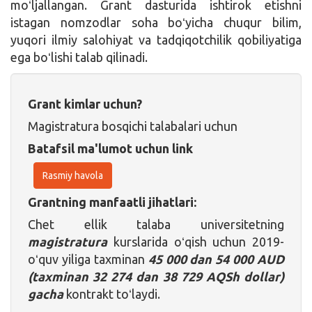
moʻljallangan. Grant dasturida ishtirok etishni
istagan nomzodlar soha boʻyicha chuqur bilim,
yuqori ilmiy salohiyat va tadqiqotchilik qobiliyatiga
ega boʻlishi talab qilinadi.
Grant kimlar uchun?
Magistratura bosqichi talabalari uchun
Batafsil ma'lumot uchun link
Rasmiy havola
Grantning manfaatli jihatlari:
Chet ellik talaba universitetning
magistratura
kurslarida oʻqish uchun 2019-
oʻquv yiliga taxminan
45 000 dan 54 000 AUD
(taxminan 32 274 dan 38 729 AQSh dollar)
gacha
kontrakt toʻlaydi.