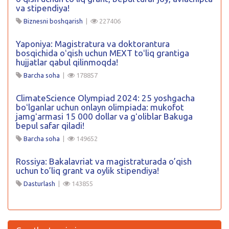
va stipendiya!
Biznesni boshqarish
|
227406
Yaponiya: Magistratura va doktorantura
bosqichida oʻqish uchun MEXT toʻliq grantiga
hujjatlar qabul qilinmoqda!
Barcha soha
|
178857
ClimateScience Olympiad 2024: 25 yoshgacha
boʻlganlar uchun onlayn olimpiada: mukofot
jamgʻarmasi 15 000 dollar va gʻoliblar Bakuga
bepul safar qiladi!
Barcha soha
|
149652
Rossiya: Bakalavriat va magistraturada o’qish
uchun to’liq grant va oylik stipendiya!
Dasturlash
|
143855