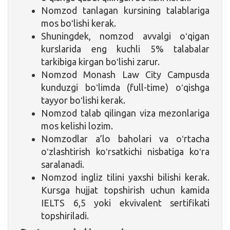
Nomzod tanlagan kursining talablariga
mos boʻlishi kerak.
Shuningdek, nomzod avvalgi oʻqigan
kurslarida eng kuchli 5% talabalar
tarkibiga kirgan boʻlishi zarur.
Nomzod Monash Law City Campusda
kunduzgi boʻlimda (full-time) oʻqishga
tayyor boʻlishi kerak.
Nomzod talab qilingan viza mezonlariga
mos kelishi lozim.
Nomzodlar a’lo baholari va oʻrtacha
oʻzlashtirish koʻrsatkichi nisbatiga koʻra
saralanadi.
Nomzod ingliz tilini yaxshi bilishi kerak.
Kursga hujjat topshirish uchun kamida
IELTS 6,5 yoki ekvivalent sertifikati
topshiriladi.