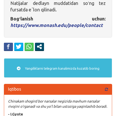
Natijalar dedlayn muddatidan soʻng tez
fursatda eʼlon qilinadi
.
Bogʻlanish uchun:
https://www.monash.edu/people/contact
Yangiliklarni
telegram
kanalimizda kuzatib boring
Iqtibos
Chinakam shogird bor narsalar negizida mavhum narsalar
rivojini o’rganadi va shu yo’l bilan ustoziga yaqinlashib boradi.
- I.Gyote