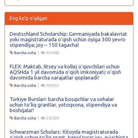
Eng ko'p o'qilgan
Deutschland Scholarship: Germaniyada bakalavriat
yoki magistraturada oʻqish uchun oyiga 300 yevro
stipendiya; joy – 150 tagacha!
Barcha soha
|
301908
FLEX: Maktab, litsey va kollej oʻquvchilari uchun
AQSHda 1 yil davomida oʻqish imkoniyati; oʻqish
davomida barcha xarajatlar qoplanadi!
Barcha soha
|
269333
Turkiye Burslari: barcha bosqichlar va sohalar
uchun to’liq grantlar, yotoqxona, stipendiya va
boshqalar!
Barcha soha
|
235928
Schwarzman Scholars: Xitoyda magistraturada
oʻqish uchun toʻliq grant, bepul turar joy, aviachipta