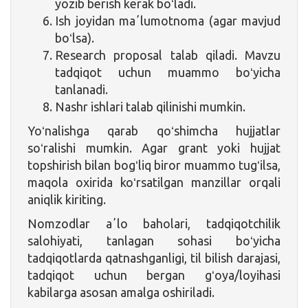
yozib berish kerak boʻladi.
Ish joyidan maʼlumotnoma (agar mavjud
boʻlsa).
Research proposal talab qiladi. Mavzu
tadqiqot uchun muammo boʻyicha
tanlanadi.
Nashr ishlari talab qilinishi mumkin.
Yoʻnalishga qarab qoʻshimcha hujjatlar
soʻralishi mumkin. Agar grant yoki hujjat
topshirish bilan bogʻliq biror muammo tugʻilsa,
maqola oxirida koʻrsatilgan manzillar orqali
aniqlik kiriting.
Nomzodlar aʼlo baholari, tadqiqotchilik
salohiyati, tanlagan sohasi boʻyicha
tadqiqotlarda qatnashganligi, til bilish darajasi,
tadqiqot uchun bergan gʻoya/loyihasi
kabilarga asosan amalga oshiriladi.