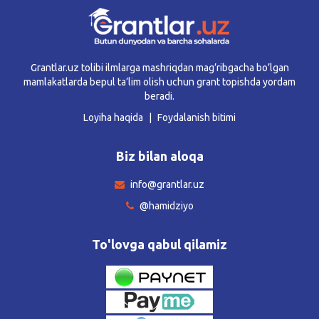
Grantlar.uz tolibi ilmlarga mashriqdan mag’ribgacha bo’lgan
mamlakatlarda bepul ta’lim olish uchun grant topishda yordam
beradi.
Loyiha haqida
Foydalanish bitimi
Biz bilan aloqa
info@grantlar.uz
@hamidziyo
To'lovga qabul qilamiz