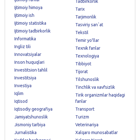
Tadbirkorlik
Ijtimoiy himoya
Tarix
Ijtimoiy ish
Tarjimonlik
Ijtimoiy statistika
Tasviriy sanʼat
Ijtimoiy tadbirkorlik
Tekstil
Informatika
Temir yo'llar
Ingliz tili
Texnik fanlar
Innovatsiyalar
Texnologiya
Inson huquqlari
Tibbiyot
Investitsion tahlil
Tijorat
Investitsiya
Tilshunoslik
Investiya
Tinchlik va xavfsizlik
Iqlim
Tirik organizmlar haqidagi
Iqtisod
fanlar
Iqtisodiy geografiya
Transport
Jamiyatshunoslik
Turizm
Jismoniy tarbiya
Veterinariya
Jurnalistika
Xalqaro munosabatlar