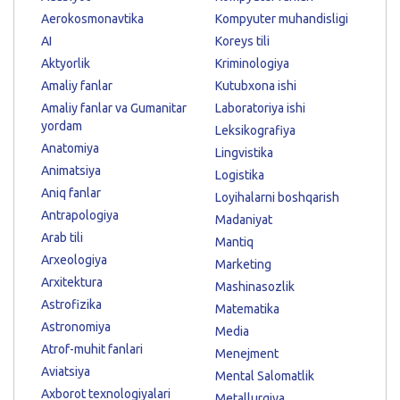
Aerokosmonavtika
Kompyuter muhandisligi
AI
Koreys tili
Aktyorlik
Kriminologiya
Amaliy fanlar
Kutubxona ishi
Amaliy fanlar va Gumanitar
Laboratoriya ishi
yordam
Leksikografiya
Anatomiya
Lingvistika
Animatsiya
Logistika
Aniq fanlar
Loyihalarni boshqarish
Antrapologiya
Madaniyat
Arab tili
Mantiq
Arxeologiya
Marketing
Arxitektura
Mashinasozlik
Astrofizika
Matematika
Astronomiya
Media
Atrof-muhit fanlari
Menejment
Aviatsiya
Mental Salomatlik
Axborot texnologiyalari
Metallurgiya