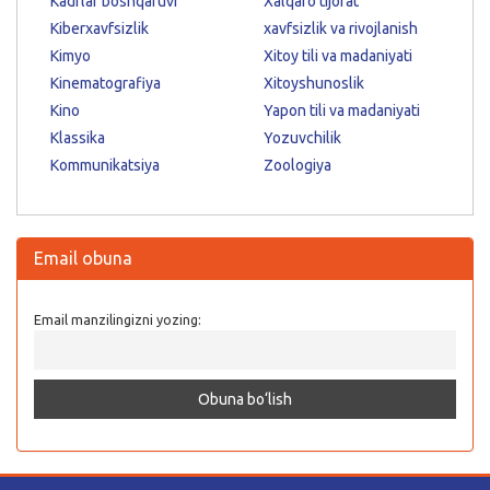
Kadrlar boshqaruvi
Xalqaro tijorat
Kiberxavfsizlik
xavfsizlik va rivojlanish
Kimyo
Xitoy tili va madaniyati
Kinematografiya
Xitoyshunoslik
Kino
Yapon tili va madaniyati
Klassika
Yozuvchilik
Kommunikatsiya
Zoologiya
Email obuna
Email manzilingizni yozing: