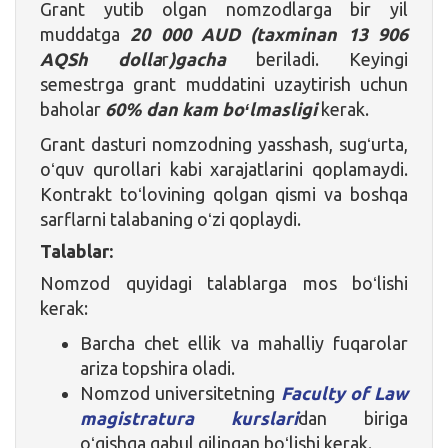
Grant yutib olgan nomzodlarga bir yil
muddatga
20 000 AUD
(taxminan 13 906
AQSh dolla
r
)gacha
beriladi. Keyingi
semestrga grant muddatini uzaytirish uchun
baholar
60% dan kam boʻlmasligi
kerak.
Grant dasturi nomzodning yasshash, sugʻurta,
oʻquv qurollari kabi xarajatlarini qoplamaydi.
Kontrakt toʻlovining qolgan qismi va boshqa
sarflarni talabaning oʻzi qoplaydi.
Talablar:
Nomzod quyidagi talablarga mos boʻlishi
kerak:
Barcha chet ellik va mahalliy fuqarolar
ariza topshira oladi.
Nomzod universitetning
Faculty of Law
magistratura kurslari
dan biriga
oʻqishga qabul qilingan boʻlishi kerak.