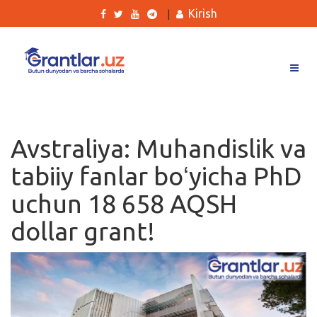
Kirish
|
Grantlar
Tanlovlar
Avstraliya: Muhandislik va
Ishlar
tabiiy fanlar boʻyicha PhD
Kurslar
uchun 18 658 AQSH
Blog
dollar grant!
Yana
Qidirish