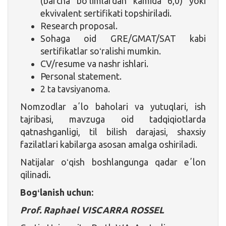
(barcha boʻlimlardan kamida 6,0) yoki
ekvivalent sertifikati topshiriladi.
Research proposal.
Sohaga oid GRE/GMAT/SAT kabi
sertifikatlar soʻralishi mumkin.
CV/resume va nashr ishlari.
Personal statement.
2 ta tavsiyanoma.
Nomzodlar aʼlo baholari va yutuqlari, ish
tajribasi, mavzuga oid tadqiqiotlarda
qatnashganligi, til bilish darajasi, shaxsiy
fazilatlari kabilarga asosan amalga oshiriladi.
Natijalar oʻqish boshlangunga qadar eʼlon
qilinadi
.
Bogʻlanish uchun:
Prof. Raphael VISCARRA ROSSEL