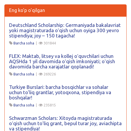
Eng ko'p o'qilgan
Deutschland Scholarship: Germaniyada bakalavriat
yoki magistraturada oʻqish uchun oyiga 300 yevro
stipendiya; joy – 150 tagacha!
Barcha soha
|
301844
FLEX: Maktab, litsey va kollej oʻquvchilari uchun
AQSHda 1 yil davomida oʻqish imkoniyati; oʻqish
davomida barcha xarajatlar qoplanadi!
Barcha soha
|
269226
Turkiye Burslari: barcha bosqichlar va sohalar
uchun to’liq grantlar, yotoqxona, stipendiya va
boshqalar!
Barcha soha
|
235815
Schwarzman Scholars: Xitoyda magistraturada
oʻqish uchun toʻliq grant, bepul turar joy, aviachipta
va stipendiya!