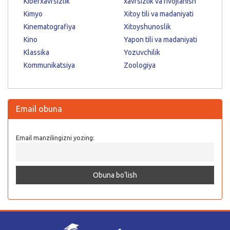
Kiberxavfsizlik
xavfsizlik va rivojlanish
Kimyo
Xitoy tili va madaniyati
Kinematografiya
Xitoyshunoslik
Kino
Yapon tili va madaniyati
Klassika
Yozuvchilik
Kommunikatsiya
Zoologiya
Email obuna
Email manzilingizni yozing: