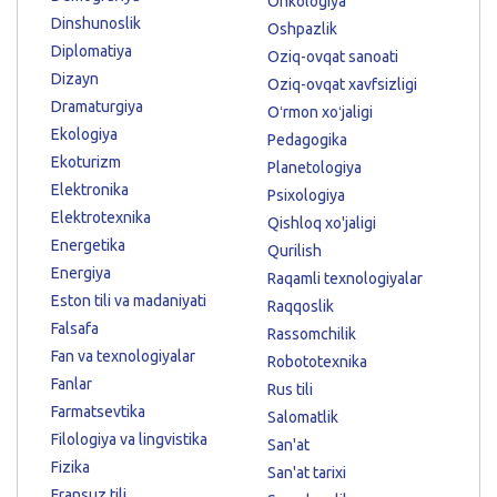
Onkologiya
Dinshunoslik
Oshpazlik
Diplomatiya
Oziq-ovqat sanoati
Dizayn
Oziq-ovqat xavfsizligi
Dramaturgiya
Oʻrmon xoʻjaligi
Ekologiya
Pedagogika
Ekoturizm
Planetologiya
Elektronika
Psixologiya
Elektrotexnika
Qishloq xo'jaligi
Energetika
Qurilish
Energiya
Raqamli texnologiyalar
Eston tili va madaniyati
Raqqoslik
Falsafa
Rassomchilik
Fan va texnologiyalar
Robototexnika
Fanlar
Rus tili
Farmatsevtika
Salomatlik
Filologiya va lingvistika
San'at
Fizika
San'at tarixi
Fransuz tili