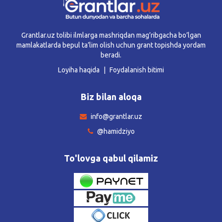
Grantlar.uz tolibi ilmlarga mashriqdan mag’ribgacha bo’lgan
mamlakatlarda bepul ta’lim olish uchun grant topishda yordam
beradi.
Loyiha haqida
Foydalanish bitimi
Biz bilan aloqa
info@grantlar.uz
@hamidziyo
To'lovga qabul qilamiz