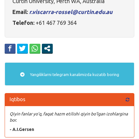
Curtin University, Perth WA, Australia
Email:
r.viscarra-rossel@curtin.edu.au
Telefon:
+61 467 769 364
Yangiliklarni
telegram
kanalimizda kuzatib boring
Iqtibos
Qiyin fanlar yo’q, faqat hazm etilishi qiyin bo’lgan izohlargina
bor.
- A.I.Gersen