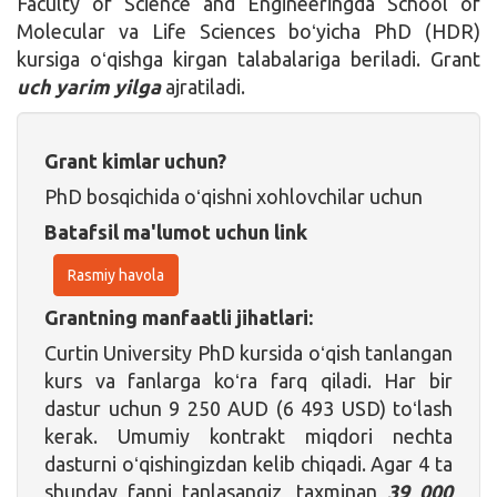
Faculty of Science and Engineeringda School of
Molecular va Life Sciences boʻyicha PhD (HDR)
kursiga oʻqishga kirgan talabalariga beriladi. Grant
uch yarim yilga
ajratiladi.
Grant kimlar uchun?
PhD bosqichida oʻqishni xohlovchilar uchun
Batafsil ma'lumot uchun link
Rasmiy havola
Grantning manfaatli jihatlari:
Curtin University PhD kursida oʻqish tanlangan
kurs va fanlarga koʻra farq qiladi. Har bir
dastur uchun 9 250 AUD (6 493 USD) toʻlash
kerak. Umumiy kontrakt miqdori nechta
dasturni oʻqishingizdan kelib chiqadi. Agar 4 ta
shunday fanni tanlasangiz, taxminan
39 000