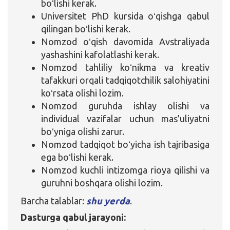
boʻlishi kerak.
Universitet PhD kursida oʻqishga qabul
qilingan boʻlishi kerak.
Nomzod oʻqish davomida Avstraliyada
yashashini kafolatlashi kerak.
Nomzod tahliliy koʻnikma va kreativ
tafakkuri orqali tadqiqotchilik salohiyatini
koʻrsata olishi lozim.
Nomzod guruhda ishlay olishi va
individual vazifalar uchun mas’uliyatni
boʻyniga olishi zarur.
Nomzod tadqiqot boʻyicha ish tajribasiga
ega boʻlishi kerak.
Nomzod kuchli intizomga rioya qilishi va
guruhni boshqara olishi lozim.
Barcha talablar:
shu yerda
.
Dasturga qabul jarayoni: