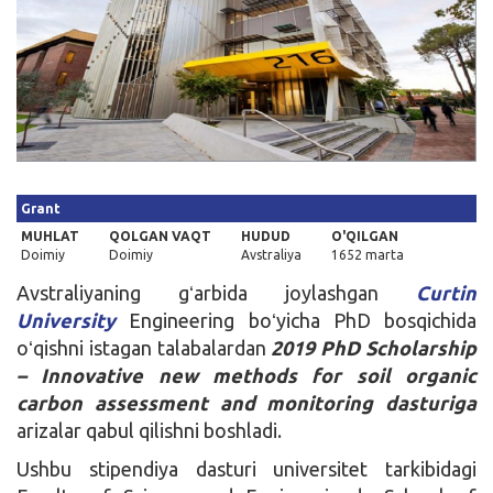
Kirish
Grant
MUHLAT
QOLGAN VAQT
HUDUD
O'QILGAN
Doimiy
Doimiy
Avstraliya
1652 marta
Avstraliyaning gʻarbida joylashgan
Curtin
University
Engineering boʻyicha PhD bosqichida
oʻqishni istagan talabalardan
2019 PhD Scholarship
– Innovative new methods for soil organic
carbon assessment and monitoring dasturiga
arizalar qabul qilishni boshladi.
Ushbu stipendiya dasturi universitet tarkibidagi