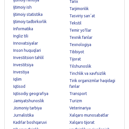
Tarix
Ijtimoiy ish
Tarjimonlik
Ijtimoiy statistika
Tasviriy sanʼat
Ijtimoiy tadbirkorlik
Tekstil
Informatika
Temir yo'llar
Ingliz tili
Texnik fanlar
Innovatsiyalar
Texnologiya
Inson huquqlari
Tibbiyot
Investitsion tahlil
Tijorat
Investitsiya
Tilshunoslik
Investiya
Tinchlik va xavfsizlik
Iqlim
Tirik organizmlar haqidagi
Iqtisod
fanlar
Iqtisodiy geografiya
Transport
Jamiyatshunoslik
Turizm
Jismoniy tarbiya
Veterinariya
Jurnalistika
Xalqaro munosabatlar
Kadrlar boshqaruvi
Xalqaro tijorat