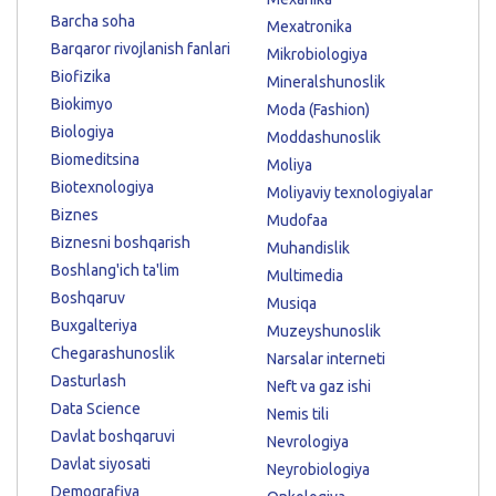
Barcha soha
Mexatronika
Barqaror rivojlanish fanlari
Mikrobiologiya
Biofizika
Mineralshunoslik
Biokimyo
Moda (Fashion)
Biologiya
Moddashunoslik
Biomeditsina
Moliya
Biotexnologiya
Moliyaviy texnologiyalar
Biznes
Mudofaa
Biznesni boshqarish
Muhandislik
Boshlang'ich ta'lim
Multimedia
Boshqaruv
Musiqa
Buxgalteriya
Muzeyshunoslik
Chegarashunoslik
Narsalar interneti
Dasturlash
Neft va gaz ishi
Data Science
Nemis tili
Davlat boshqaruvi
Nevrologiya
Davlat siyosati
Neyrobiologiya
Demografiya