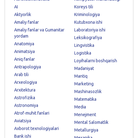
AI
Koreys tili
Aktyorlik
Kriminologiya
Amaliy fanlar
Kutubxona ishi
Amaliy fanlar va Gumanitar
Laboratoriya ishi
yordam
Leksikografiya
Anatomiya
Lingvistika
Animatsiya
Logistika
Aniq fanlar
Loyihalarni boshqarish
Antrapologiya
Madaniyat
Arab tili
Mantiq
Arxeologiya
Marketing
Arxitektura
Mashinasozlik
Astrofizika
Matematika
Astronomiya
Media
Atrof-muhit fanlari
Menejment
Aviatsiya
Mental Salomatlik
Axborot texnologiyalari
Metallurgiya
Bank ishi
Mexanika