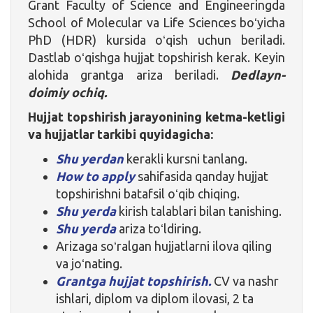
Grant Faculty of Science and Engineeringda
School of Molecular va Life Sciences boʻyicha
PhD (HDR) kursida oʻqish uchun beriladi.
Dastlab oʻqishga hujjat topshirish kerak. Keyin
alohida grantga ariza beriladi.
Dedlayn-
doimiy ochiq.
Hujjat topshirish jarayonining ketma-ketligi
va hujjatlar tarkibi quyidagicha:
Shu yerdan
kerakli kursni tanlang.
How to apply
sahifasida qanday hujjat
topshirishni batafsil oʻqib chiqing.
Shu yerda
kirish talablari bilan tanishing.
Shu yerda
ariza toʻldiring.
Arizaga soʻralgan hujjatlarni ilova qiling
va joʻnating.
Grantga hujjat topshirish.
CV va nashr
ishlari, diplom va diplom ilovasi, 2 ta