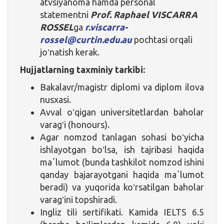
atvsiyanoma hamda personal
statementni
Prof. Raphael VISCARRA
ROSSEL
ga
r.viscarra-
rossel@curtin.edu.au
pochtasi orqali
joʻnatish kerak.
Hujjatlarning taxminiy tarkibi:
Bakalavr/magistr diplomi va diplom ilova
nusxasi.
Avval oʻqigan universitetlardan baholar
varagʻi (honours).
Agar nomzod tanlagan sohasi boʻyicha
ishlayotgan boʻlsa, ish tajribasi haqida
maʼlumot (bunda tashkilot nomzod ishini
qanday bajarayotgani haqida maʼlumot
beradi) va yuqorida koʻrsatilgan baholar
varagʻini topshiradi.
Ingliz tili sertifikati. Kamida IELTS 6.5