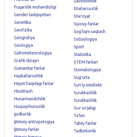
Savodxonlik
Fuqarolik muhandisligi
Shaharsozlik
Gender tadqiqotlari
She'riyat
Genetika
Siyosiy fanlar
Geofizika
Sog'liqni saqlash
Geografiya
Sotsiologiya
Geologiya
Sport
Gidrometeorologiya
Statistika
Grafik dizayn
STEM fanlari
Gumanitar fanlar
Stomatologiya
Haykaltaroshlik
Sug'urta
Hayot haqidagi fanlar
Sun'iy intellekt
Hisoblash
Suratkashlik
Hunarmandchilik
Suratkashlik
Huquqshunoslik
Suv xo'jaligi
Ijodkorlik
Ta'lim
Ijtimoiy antropologiya
Tabiiy fanlar
Ijtimoiy fanlar
Tadbirkorlik
Ijtimoiy himoya