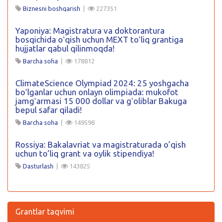
Biznesni boshqarish
|
227351
Yaponiya: Magistratura va doktorantura
bosqichida oʻqish uchun MEXT toʻliq grantiga
hujjatlar qabul qilinmoqda!
Barcha soha
|
178812
ClimateScience Olympiad 2024: 25 yoshgacha
boʻlganlar uchun onlayn olimpiada: mukofot
jamgʻarmasi 15 000 dollar va gʻoliblar Bakuga
bepul safar qiladi!
Barcha soha
|
149598
Rossiya: Bakalavriat va magistraturada o’qish
uchun to’liq grant va oylik stipendiya!
Dasturlash
|
143825
Grantlar taqvimi