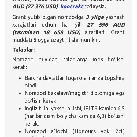
AUD (27 376 USD)
kontrakt
toʻlaysiz.
Grant yutib olgan nomzodga
3 yilga
yashash
xarajatlari uchun har yili
27 596 AUD
(taxminan 18 658
USD)
ajratiladi. Grant
muddati 6 oyga uzaytirilishi mumkin.
Talablar:
Nomzod quyidagi talablarga mos boʻlishi
kerak:
Barcha davlatlar fuqarolari ariza topshira
oladi.
Nomzod bakalavr/magistr diplomiga ega
boʻlishi kerak.
Ingliz tilini yaxshi bilishi, IELTS kamida 6,5
(har bir qism boʻyicha kamida 6,0) boʻlishi
kerak.
Nomzod aʼlochi (Honours yoki 2:1)