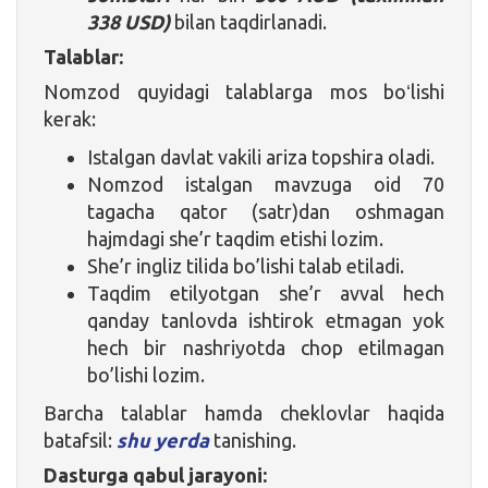
338 USD)
bilan taqdirlanadi.
Talablar:
Nomzod quyidagi talablarga mos boʻlishi
kerak:
Istalgan davlat vakili ariza topshira oladi.
Nomzod istalgan mavzuga oid 70
tagacha qator (satr)dan oshmagan
hajmdagi she’r taqdim etishi lozim.
She’r ingliz tilida bo’lishi talab etiladi.
Taqdim etilyotgan she’r avval hech
qanday tanlovda ishtirok etmagan yok
hech bir nashriyotda chop etilmagan
bo’lishi lozim.
Barcha talablar hamda cheklovlar haqida
batafsil:
shu yerda
tanishing.
Dasturga qabul jarayoni: