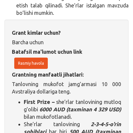
etish talab qilinadi. She’rlar istalgan mavzuda
bo’lishi mumkin.
Grant kimlar uchun?
Barcha uchun
Batafsil ma'lumot uchun link
Rasmiy havola
Grantning manfaatli jihatlari:
Tanlovning mukofot jamg’armasi 10 000
Avstraliya dollariga teng.
First Prize –
she’rlar tanlovining mutloq
g’olibi
6000 AUD
(taxminan 4 329 USD)
bilan mukofotlanadi.
She’rlar tanlovining
2-3-4-5-o’rin
sohiblari
har biri
500 AUD
(taxminan