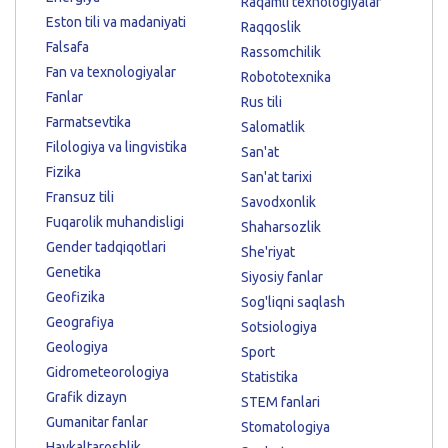
Raqamli texnologiyalar
Eston tili va madaniyati
Raqqoslik
Falsafa
Rassomchilik
Fan va texnologiyalar
Robototexnika
Fanlar
Rus tili
Farmatsevtika
Salomatlik
Filologiya va lingvistika
San'at
Fizika
San'at tarixi
Fransuz tili
Savodxonlik
Fuqarolik muhandisligi
Shaharsozlik
Gender tadqiqotlari
She'riyat
Genetika
Siyosiy fanlar
Geofizika
Sog'liqni saqlash
Geografiya
Sotsiologiya
Geologiya
Sport
Gidrometeorologiya
Statistika
Grafik dizayn
STEM fanlari
Gumanitar fanlar
Stomatologiya
Haykaltaroshlik