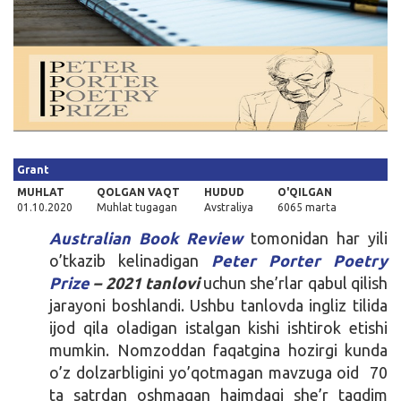
Kirish
Grant
MUHLAT
QOLGAN VAQT
HUDUD
O'QILGAN
01.10.2020
Muhlat tugagan
Avstraliya
6065 marta
Australian Book Review
tomonidan har yili
o’tkazib kelinadigan
Peter Porter Poetry
Prize
– 2021 tanlovi
uchun she’rlar qabul qilish
jarayoni boshlandi. Ushbu tanlovda ingliz tilida
ijod qila oladigan istalgan kishi ishtirok etishi
mumkin. Nomzoddan faqatgina hozirgi kunda
o’z dolzarbligini yo’qotmagan mavzuga oid 70
ta satrdan oshmagan hajmdagi she’r taqdim