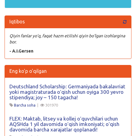
Iqtibos
Qiyin fanlar yo’q, faqat hazm etilishi qiyin bo’lgan izohlargina
bor.
- A.I.Gersen
Eng ko'p o'qilgan
Deutschland Scholarship: Germaniyada bakalavriat
yoki magistraturada oʻqish uchun oyiga 300 yevro
stipendiya; joy – 150 tagacha!
Barcha soha
|
301970
FLEX: Maktab, litsey va kollej oʻquvchilari uchun
AQSHda 1 yil davomida oʻqish imkoniyati; oʻqish
davomida barcha xarajatlar qoplanadi!