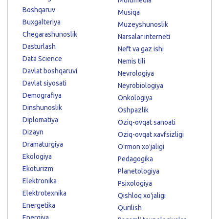
Boshqaruv
Musiqa
Buxgalteriya
Muzeyshunoslik
Chegarashunoslik
Narsalar interneti
Dasturlash
Neft va gaz ishi
Data Science
Nemis tili
Davlat boshqaruvi
Nevrologiya
Davlat siyosati
Neyrobiologiya
Demografiya
Onkologiya
Dinshunoslik
Oshpazlik
Diplomatiya
Oziq-ovqat sanoati
Dizayn
Oziq-ovqat xavfsizligi
Dramaturgiya
Oʻrmon xoʻjaligi
Ekologiya
Pedagogika
Ekoturizm
Planetologiya
Elektronika
Psixologiya
Elektrotexnika
Qishloq xo'jaligi
Energetika
Qurilish
Energiya