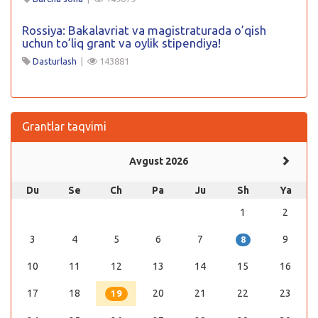
Rossiya: Bakalavriat va magistraturada o’qish
uchun to’liq grant va oylik stipendiya!
Dasturlash
|
143881
Grantlar taqvimi
Avgust 2026
Du
Se
Ch
Pa
Ju
Sh
Ya
1
2
3
4
5
6
7
9
8
10
11
12
13
14
15
16
17
18
20
21
22
23
19