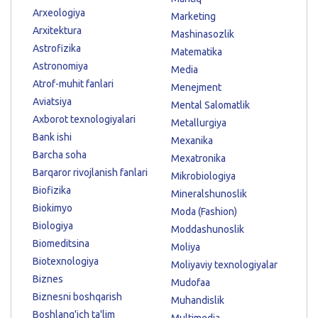
Arxeologiya
Marketing
Arxitektura
Mashinasozlik
Astrofizika
Matematika
Astronomiya
Media
Atrof-muhit fanlari
Menejment
Aviatsiya
Mental Salomatlik
Axborot texnologiyalari
Metallurgiya
Bank ishi
Mexanika
Barcha soha
Mexatronika
Barqaror rivojlanish fanlari
Mikrobiologiya
Biofizika
Mineralshunoslik
Biokimyo
Moda (Fashion)
Biologiya
Moddashunoslik
Biomeditsina
Moliya
Biotexnologiya
Moliyaviy texnologiyalar
Biznes
Mudofaa
Biznesni boshqarish
Muhandislik
Boshlang'ich ta'lim
Multimedia