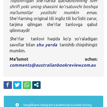
Topshirilgan she’rlarda qatnashchining ism-
shrifi yoki uning shaxsini ko’rsatuvchi boshqa
ma’lumotlar yozilishi mumkin emas.
She’rlarning original tili ingliz tili bo’lishi zarur,
tarjima qilingan she’rlar tanlovga qabul
qilinmaydi!
S
he’rlar tanlovi haqida ko’p so’raladigan
savollar bilan
shu yerda
tanishib chiqishingiz
mumkin.
Ma’lumot uchun:
comments@australianbookreview.com.au
Yangiliklarni
telegram
kanalimizda kuzatib boring