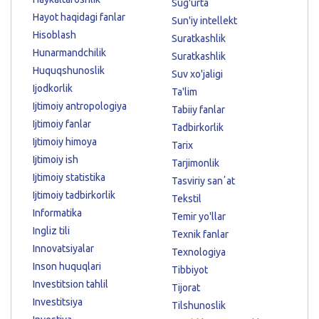
Sug'urta
Hayot haqidagi fanlar
Sun'iy intellekt
Hisoblash
Suratkashlik
Hunarmandchilik
Suratkashlik
Huquqshunoslik
Suv xo'jaligi
Ijodkorlik
Ta'lim
Ijtimoiy antropologiya
Tabiiy fanlar
Ijtimoiy fanlar
Tadbirkorlik
Ijtimoiy himoya
Tarix
Ijtimoiy ish
Tarjimonlik
Ijtimoiy statistika
Tasviriy sanʼat
Ijtimoiy tadbirkorlik
Tekstil
Informatika
Temir yo'llar
Ingliz tili
Texnik fanlar
Innovatsiyalar
Texnologiya
Inson huquqlari
Tibbiyot
Investitsion tahlil
Tijorat
Investitsiya
Tilshunoslik