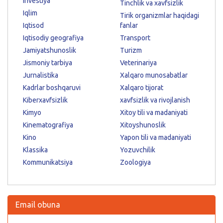
Investiya
Tinchlik va xavfsizlik
Iqlim
Tirik organizmlar haqidagi
Iqtisod
fanlar
Iqtisodiy geografiya
Transport
Jamiyatshunoslik
Turizm
Jismoniy tarbiya
Veterinariya
Jurnalistika
Xalqaro munosabatlar
Kadrlar boshqaruvi
Xalqaro tijorat
Kiberxavfsizlik
xavfsizlik va rivojlanish
Kimyo
Xitoy tili va madaniyati
Kinematografiya
Xitoyshunoslik
Kino
Yapon tili va madaniyati
Klassika
Yozuvchilik
Kommunikatsiya
Zoologiya
Email obuna