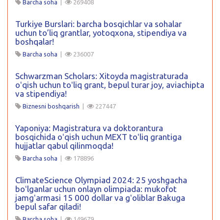
Barcha soha
|
269408
Turkiye Burslari: barcha bosqichlar va sohalar
uchun to’liq grantlar, yotoqxona, stipendiya va
boshqalar!
Barcha soha
|
236007
Schwarzman Scholars: Xitoyda magistraturada
oʻqish uchun toʻliq grant, bepul turar joy, aviachipta
va stipendiya!
Biznesni boshqarish
|
227447
Yaponiya: Magistratura va doktorantura
bosqichida oʻqish uchun MEXT toʻliq grantiga
hujjatlar qabul qilinmoqda!
Barcha soha
|
178896
ClimateScience Olympiad 2024: 25 yoshgacha
boʻlganlar uchun onlayn olimpiada: mukofot
jamgʻarmasi 15 000 dollar va gʻoliblar Bakuga
bepul safar qiladi!
Barcha soha
|
149679