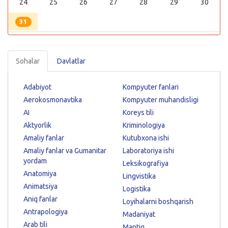
24
25
26
27
28
29
30
31
Sohalar
Davlatlar
Adabiyot
Kompyuter fanlari
Aerokosmonavtika
Kompyuter muhandisligi
AI
Koreys tili
Aktyorlik
Kriminologiya
Amaliy fanlar
Kutubxona ishi
Amaliy fanlar va Gumanitar
Laboratoriya ishi
yordam
Leksikografiya
Anatomiya
Lingvistika
Animatsiya
Logistika
Aniq fanlar
Loyihalarni boshqarish
Antrapologiya
Madaniyat
Arab tili
Mantiq