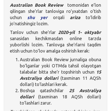
Australian Book Review
tomonidan e’lon
qilingan she’rlar tanloviga ro’yxatdan o’tish
uchun
shu yer
orqali
ariza
to’ldirib
jo’natishingiz lozim.
Tanlov uchun she’rlar
2020-yil 1- oktyabr
sanasidan kechikmasdan online tarzda
yuborlishi lozim. Tanlovga she’rlarni taqdim
etish uchun to’lov amalga oshirish kerak:
Australian Book Review jurnaliga obuna
bo’lganlar yoki OTMda tahsil olayotgan
talabalar bitta she’r topshirish uchun
15
Avstraliya dollari
(taxminan 11 AQSh
dollari) to’lashlari kerak.
Boshqa qatashchilar
25 Avstraliya
dollari
(taxminan 18 AQSh dollari)
to’lashlari zarur.