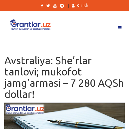
Kirish
|
Grantlar
Tanlovlar
Avstraliya: She’rlar
Ishlar
tanlovi; mukofot
Kurslar
jamg’armasi – 7 280 AQSh
Blog
dollar!
Yana
Qidirish