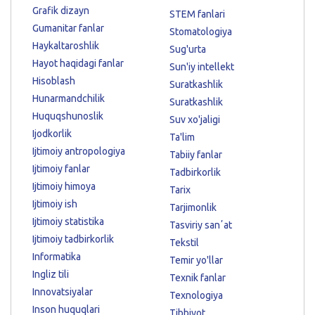
Grafik dizayn
STEM fanlari
Gumanitar fanlar
Stomatologiya
Haykaltaroshlik
Sug'urta
Hayot haqidagi fanlar
Sun'iy intellekt
Hisoblash
Suratkashlik
Hunarmandchilik
Suratkashlik
Huquqshunoslik
Suv xo'jaligi
Ijodkorlik
Ta'lim
Ijtimoiy antropologiya
Tabiiy fanlar
Ijtimoiy fanlar
Tadbirkorlik
Ijtimoiy himoya
Tarix
Ijtimoiy ish
Tarjimonlik
Ijtimoiy statistika
Tasviriy sanʼat
Ijtimoiy tadbirkorlik
Tekstil
Informatika
Temir yo'llar
Ingliz tili
Texnik fanlar
Innovatsiyalar
Texnologiya
Inson huquqlari
Tibbiyot