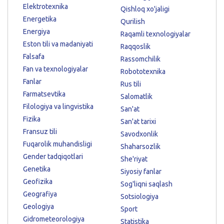
Elektrotexnika
Qishloq xo'jaligi
Energetika
Qurilish
Energiya
Raqamli texnologiyalar
Eston tili va madaniyati
Raqqoslik
Falsafa
Rassomchilik
Fan va texnologiyalar
Robototexnika
Fanlar
Rus tili
Farmatsevtika
Salomatlik
Filologiya va lingvistika
San'at
Fizika
San'at tarixi
Fransuz tili
Savodxonlik
Fuqarolik muhandisligi
Shaharsozlik
Gender tadqiqotlari
She'riyat
Genetika
Siyosiy fanlar
Geofizika
Sog'liqni saqlash
Geografiya
Sotsiologiya
Geologiya
Sport
Gidrometeorologiya
Statistika