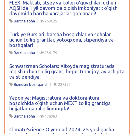
FLEX: Maktab, litsey va kollej oʻquvchilari uchun
AQSHda 1 yil davomida oʻqish imkoniyati; oʻqish
davomida barcha xarajatlar qoplanadi!
Barcha soha
|
269625
Turkiye Burslari: barcha bosqichlar va sohalar
uchun to’liq grantlar, yotoqxona, stipendiya va
boshqalar!
Barcha soha
|
236179
Schwarzman Scholars: Xitoyda magistraturada
oʻqish uchun toʻliq grant, bepul turar joy, aviachipta
va stipendiya!
Biznesni boshqarish
|
227533
Yaponiya: Magistratura va doktorantura
bosqichida oʻqish uchun MEXT toʻliq grantiga
hujjatlar qabul qilinmoqda!
Barcha soha
|
178983
ClimateScience Olympiad 2024: 25 yoshgacha