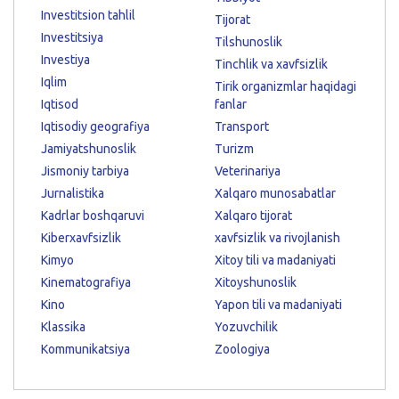
Investitsion tahlil
Tijorat
Investitsiya
Tilshunoslik
Investiya
Tinchlik va xavfsizlik
Iqlim
Tirik organizmlar haqidagi
Iqtisod
fanlar
Iqtisodiy geografiya
Transport
Jamiyatshunoslik
Turizm
Jismoniy tarbiya
Veterinariya
Jurnalistika
Xalqaro munosabatlar
Kadrlar boshqaruvi
Xalqaro tijorat
Kiberxavfsizlik
xavfsizlik va rivojlanish
Kimyo
Xitoy tili va madaniyati
Kinematografiya
Xitoyshunoslik
Kino
Yapon tili va madaniyati
Klassika
Yozuvchilik
Kommunikatsiya
Zoologiya