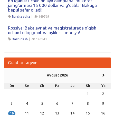
boʻlganlar uchun onlayn olimpiada: mukofot
jamgʻarmasi 15 000 dollar va gʻoliblar Bakuga
bepul safar qiladi!
Barcha soha
|
149769
Rossiya: Bakalavriat va magistraturada o’qish
uchun to’liq grant va oylik stipendiya!
Dasturlash
|
143943
Grantlar taqvimi
Avgust 2026
Du
Se
Ch
Pa
Ju
Sh
Ya
1
2
3
4
5
6
7
8
9
11
12
13
14
15
16
10