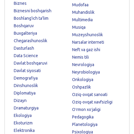
Biznes
Mudofaa
Biznesni boshqarish
Muhandislik
Boshlang'ich ta'lim
Multimedia
Boshqaruv
Musiqa
Buxgalteriya
Muzeyshunoslik
Chegarashunoslik
Narsalar interneti
Dasturlash
Neft va gaz ishi
Data Science
Nemis tili
Davlat boshqaruvi
Nevrologiya
Davlat siyosati
Neyrobiologiya
Demografiya
Onkologiya
Dinshunoslik
Oshpazlik
Diplomatiya
Oziq-ovqat sanoati
Dizayn
Oziq-ovqat xavfsizligi
Dramaturgiya
Oʻrmon xoʻjaligi
Ekologiya
Pedagogika
Ekoturizm
Planetologiya
Elektronika
Psixologiya