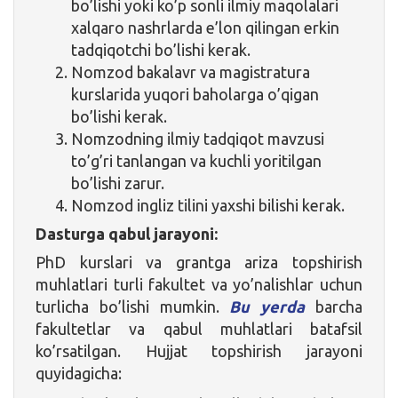
bo’lishi yoki ko’p sonli ilmiy maqolalari
xalqaro nashrlarda e’lon qilingan erkin
tadqiqotchi bo’lishi kerak.
Nomzod bakalavr va magistratura
kurslarida yuqori baholarga o’qigan
bo’lishi kerak.
Nomzodning ilmiy tadqiqot mavzusi
to’g’ri tanlangan va kuchli yoritilgan
bo’lishi zarur.
Nomzod ingliz tilini yaxshi bilishi kerak.
Dasturga qabul jarayoni:
PhD kurslari va grantga ariza topshirish
muhlatlari turli fakultet va yo’nalishlar uchun
turlicha bo’lishi mumkin.
Bu yerda
barcha
fakultetlar va qabul muhlatlari batafsil
ko’rsatilgan. Hujjat topshirish jarayoni
quyidagicha: