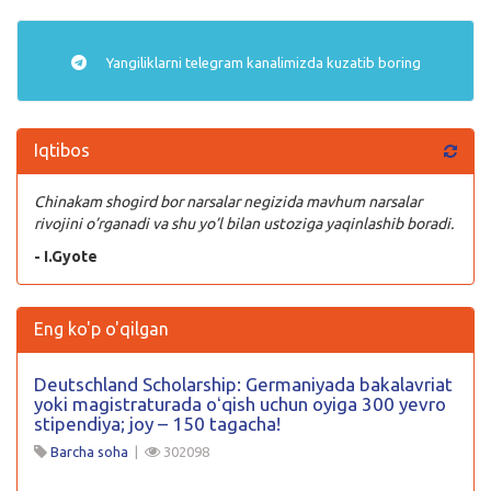
Yangiliklarni
telegram
kanalimizda kuzatib boring
Iqtibos
Chinakam shogird bor narsalar negizida mavhum narsalar
rivojini o’rganadi va shu yo’l bilan ustoziga yaqinlashib boradi.
- I.Gyote
Eng ko'p o'qilgan
Deutschland Scholarship: Germaniyada bakalavriat
yoki magistraturada oʻqish uchun oyiga 300 yevro
stipendiya; joy – 150 tagacha!
Barcha soha
|
302098