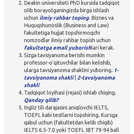
Deakin universiteti PhD kursida tadqiqot
olib borayotganingizda birga ishlash
uchun
ilmiy rahbar toping
. Biznes va
Huquqshunoslik (Business and Law)
fakultetiga hujjat topshirmoqchi
nomzodlar ilmiy rahbar topish uchun
fakultetga email yuborish
lari kerak.
Sizga tavsiyanoma berishi mumkin
professor-o’qituvchilar bilan kelishib,
ularga tavsiyanoma shaklini yuboring.
1-
tavsiyanoma shakli
|
2-tavsiyanoma
shakli
Tadqiqot loyihasi (rejasi) ishlab chiqing.
Qanday qilib?
Ingliz tili darajasini aniqlovchi IELTS,
TOEFL kabi testlarni topshiring. Kursga
qabul uchun (fakultetdan kelib chiqib)
IELTS 6.5-7.0 yoki TOEFL IBT 79-94 ball