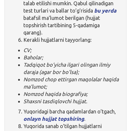
talab etilishi mumkin. Qabul qilinadigan
test turlari va ballar to’g’risida
bu yerda
batafsil ma’lumot berilgan (hujjat
topshirish tartibining 5-qadamiga
qarang).
Kerakli hujjatlarni tayyorlang:
CV;
Baholar;
Tadqiqot bo’yicha ilgari olingan ilmiy
daraja (agar bor bo’lsa);
Nomzod chop ettirgan maqolalar haqida
ma’lumot;
Nomzod haqida biografiya;
Shaxsni tasdiqlovchi hujjat.
Yuqoridagi barcha qadamlardan o’tgach,
onlayn hujjat topshiring
.
Yuqorida sanab o’tilgan hujjatlarni