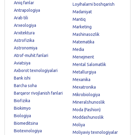
Aniq fanlar
Loyihalarni boshqarish
Antrapologiya
Madaniyat
Arab tili
Mantiq
Arxeologiya
Marketing
Arxitektura
Mashinasozlik
Astrofizika
Matematika
Astronomiya
Media
Atrof-muhit fanlari
Menejment
Aviatsiya
Mental Salomatlik
Axborot texnologiyalari
Metallurgiya
Bank ishi
Mexanika
Barcha soha
Mexatronika
Barqaror rivojlanish fanlari
Mikrobiologiya
Biofizika
Mineralshunoslik
Biokimyo
Moda (Fashion)
Biologiya
Moddashunoslik
Biomeditsina
Moliya
Biotexnologiya
Moliyaviy texnologiyalar