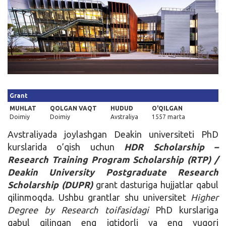
Kirish
Grant
MUHLAT
QOLGAN VAQT
HUDUD
O'QILGAN
Doimiy
Doimiy
Avstraliya
1557 marta
Avstraliyada joylashgan Deakin universiteti PhD
kurslarida o’qish uchun
HDR Scholarship –
Research Training Program Scholarship (RTP) /
Deakin University Postgraduate Research
Scholarship (DUPR)
grant dasturiga hujjatlar qabul
qilinmoqda. Ushbu grantlar shu universitet
Higher
Degree by Research toifasidagi
PhD kurslariga
qabul qilingan eng iqtidorli va eng yuqori