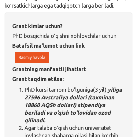
ko’rsatkichlarga ega tadqiqotchilarga beriladi.
Grant kimlar uchun?
PhD bosqichida o’qishni xohlovchilar uchun
Batafsil ma'lumot uchun link
Rasmiy havola
Grantning manfaatli jihatlari:
Grant taqdim etilsa:
PhD kursi tamom bo’lguniga(3 yil)
yiliga
27596 Avstraliya dollari (taxminan
18860 AQSh dollari) stipendiya
beriladi va o’qish to’lovidan ozod
qilinadi.
Agar talaba o’qish uchun universitet
joylashgan shaharga oilasi bilan ko’chib