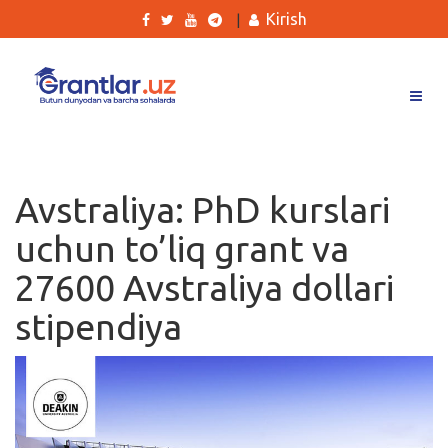
Kirish
|
Grantlar
Tanlovlar
Avstraliya: PhD kurslari
Ishlar
uchun to’liq grant va
Kurslar
27600 Avstraliya dollari
Blog
stipendiya
Yana
Qidirish