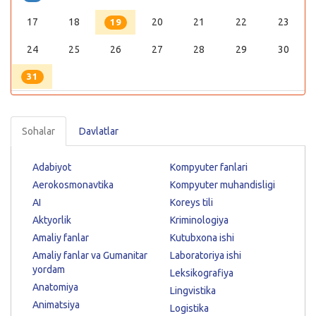
17
18
20
21
22
23
19
24
25
26
27
28
29
30
31
Sohalar
Davlatlar
Adabiyot
Kompyuter fanlari
Aerokosmonavtika
Kompyuter muhandisligi
AI
Koreys tili
Aktyorlik
Kriminologiya
Amaliy fanlar
Kutubxona ishi
Amaliy fanlar va Gumanitar
Laboratoriya ishi
yordam
Leksikografiya
Anatomiya
Lingvistika
Animatsiya
Logistika