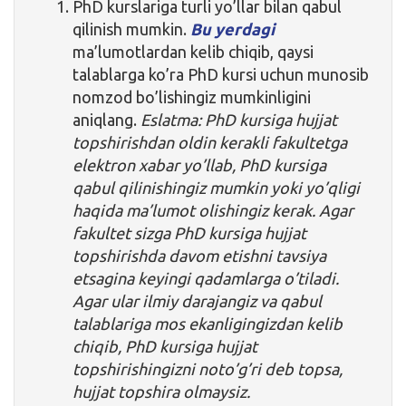
PhD kurslariga turli yo’llar bilan qabul
qilinish mumkin.
Bu yerdagi
ma’lumotlardan kelib chiqib, qaysi
talablarga ko’ra PhD kursi uchun munosib
nomzod bo’lishingiz mumkinligini
aniqlang.
Eslatma: PhD kursiga hujjat
topshirishdan oldin kerakli fakultetga
elektron xabar yo’llab, PhD kursiga
qabul qilinishingiz mumkin yoki yo’qligi
haqida ma’lumot olishingiz kerak. Agar
fakultet sizga PhD kursiga hujjat
topshirishda davom etishni tavsiya
etsagina keyingi qadamlarga o’tiladi.
Agar ular ilmiy darajangiz va qabul
talablariga mos ekanligingizdan kelib
chiqib, PhD kursiga hujjat
topshirishingizni noto’g’ri deb topsa,
hujjat topshira olmaysiz.