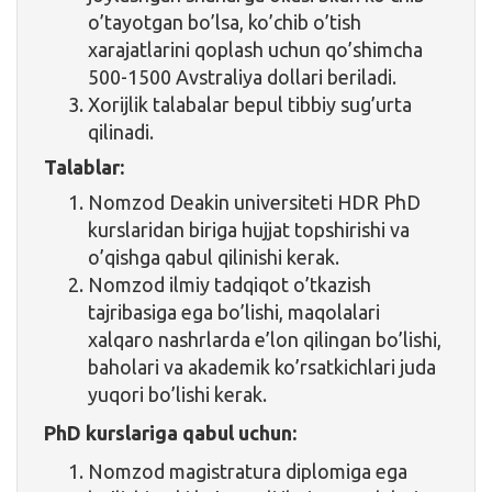
o’tayotgan bo’lsa, ko’chib o’tish
xarajatlarini qoplash uchun qo’shimcha
500-1500 Avstraliya dollari beriladi.
Xorijlik talabalar bepul tibbiy sug’urta
qilinadi.
Talablar:
Nomzod Deakin universiteti HDR PhD
kurslaridan biriga hujjat topshirishi va
o’qishga qabul qilinishi kerak.
Nomzod ilmiy tadqiqot o’tkazish
tajribasiga ega bo’lishi, maqolalari
xalqaro nashrlarda e’lon qilingan bo’lishi,
baholari va akademik ko’rsatkichlari juda
yuqori bo’lishi kerak.
PhD kurslariga qabul uchun:
Nomzod magistratura diplomiga ega