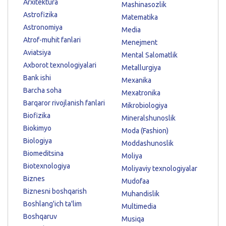
Arxitektura
Mashinasozlik
Astrofizika
Matematika
Astronomiya
Media
Atrof-muhit fanlari
Menejment
Aviatsiya
Mental Salomatlik
Axborot texnologiyalari
Metallurgiya
Bank ishi
Mexanika
Barcha soha
Mexatronika
Barqaror rivojlanish fanlari
Mikrobiologiya
Biofizika
Mineralshunoslik
Biokimyo
Moda (Fashion)
Biologiya
Moddashunoslik
Biomeditsina
Moliya
Biotexnologiya
Moliyaviy texnologiyalar
Biznes
Mudofaa
Biznesni boshqarish
Muhandislik
Boshlang'ich ta'lim
Multimedia
Boshqaruv
Musiqa