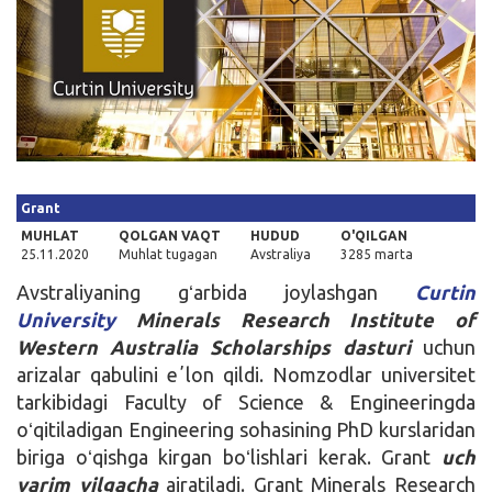
Kirish
Grant
MUHLAT
QOLGAN VAQT
HUDUD
O'QILGAN
25.11.2020
Muhlat tugagan
Avstraliya
3285 marta
Avstraliyaning gʻarbida joylashgan
Curtin
University
Minerals Research Institute of
Western Australia Scholarships dasturi
uchun
arizalar qabulini eʼlon qildi. Nomzodlar universitet
tarkibidagi Faculty of Science & Engineeringda
oʻqitiladigan Engineering sohasining PhD kurslaridan
biriga oʻqishga kirgan boʻlishlari kerak. Grant
uch
yarim
yil
gacha
ajratiladi. Grant Minerals Research