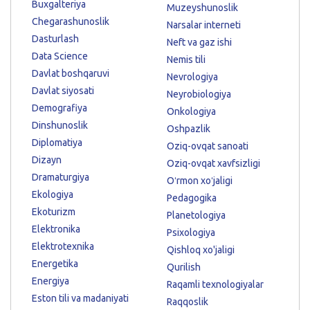
Buxgalteriya
Muzeyshunoslik
Chegarashunoslik
Narsalar interneti
Dasturlash
Neft va gaz ishi
Data Science
Nemis tili
Davlat boshqaruvi
Nevrologiya
Davlat siyosati
Neyrobiologiya
Demografiya
Onkologiya
Dinshunoslik
Oshpazlik
Diplomatiya
Oziq-ovqat sanoati
Dizayn
Oziq-ovqat xavfsizligi
Dramaturgiya
Oʻrmon xoʻjaligi
Ekologiya
Pedagogika
Ekoturizm
Planetologiya
Elektronika
Psixologiya
Elektrotexnika
Qishloq xo'jaligi
Energetika
Qurilish
Energiya
Raqamli texnologiyalar
Eston tili va madaniyati
Raqqoslik