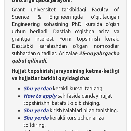
Grant universitet tarkibidagi Faculty of
Science & Engineeringda oʻqitiladigan
Engineering sohasining PhD kursida oʻqish
uchun beriladi. Dastlab oʻqishga ariza va
grantga Interest Form topshirish kerak.
Dastlabki saralashdan oʻtgan nomzodlar
suhbatdan oʻtadilar. Arizalae
25-noyabrgacha
qabul qilinadi.
Hujjat topshirish jarayonining ketma-ketligi
va hujjatlar tarkibi quyidagicha:
Shu yerdan
kerakli kursni tanlang.
How to apply
sahifasida qanday hujjat
topshirishni batafsil oʻqib chiqing.
Shu yerda
kirish talablari bilan tanishing.
Shu yerda
kerakli kurs uchun ariza
toʻldiring.