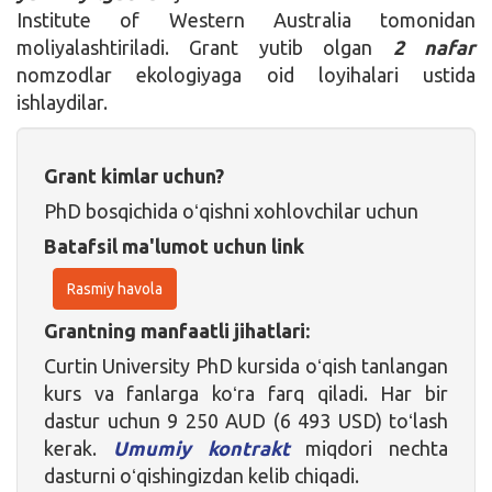
Institute of Western Australia tomonidan
moliyalashtiriladi. Grant yutib olgan
2 nafar
nomzodlar ekologiyaga oid loyihalari ustida
ishlaydilar.
Grant kimlar uchun?
PhD bosqichida oʻqishni xohlovchilar uchun
Batafsil ma'lumot uchun link
Rasmiy havola
Grantning manfaatli jihatlari:
Curtin University PhD kursida oʻqish tanlangan
kurs va fanlarga koʻra farq qiladi. Har bir
dastur uchun 9 250 AUD (6 493 USD) toʻlash
kerak.
Umumiy kontrakt
miqdori nechta
dasturni oʻqishingizdan kelib chiqadi.