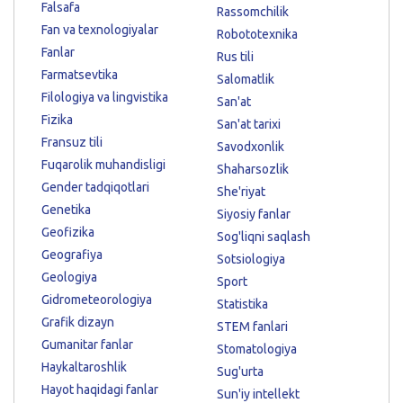
Falsafa
Rassomchilik
Fan va texnologiyalar
Robototexnika
Fanlar
Rus tili
Farmatsevtika
Salomatlik
Filologiya va lingvistika
San'at
Fizika
San'at tarixi
Fransuz tili
Savodxonlik
Fuqarolik muhandisligi
Shaharsozlik
Gender tadqiqotlari
She'riyat
Genetika
Siyosiy fanlar
Geofizika
Sog'liqni saqlash
Geografiya
Sotsiologiya
Geologiya
Sport
Gidrometeorologiya
Statistika
Grafik dizayn
STEM fanlari
Gumanitar fanlar
Stomatologiya
Haykaltaroshlik
Sug'urta
Hayot haqidagi fanlar
Sun'iy intellekt