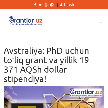
Kirish
|
Grantlar
Tanlovlar
Avstraliya: PhD uchun
Ishlar
toʻliq grant va yillik 19
Kurslar
371 AQSh dollar
Blog
stipendiya!
Yana
Qidirish