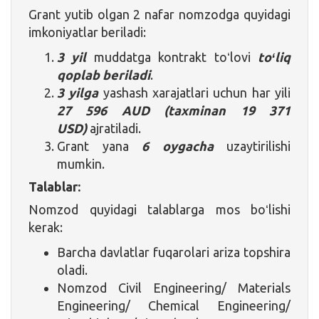
Grant yutib olgan 2 nafar nomzodga quyidagi
imkoniyatlar beriladi:
3 yil
muddatga kontrakt toʻlovi
toʻliq
qoplab beriladi
.
3
yilga
yashash xarajatlari uchun har yili
27 596 AUD (taxminan 19 371
USD)
ajratiladi.
Grant yana
6 oygacha
uzaytirilishi
mumkin.
Talablar:
Nomzod quyidagi talablarga mos boʻlishi
kerak:
Barcha davlatlar fuqarolari ariza topshira
oladi.
Nomzod Civil Engineering/ Materials
Engineering/ Chemical Engineering/