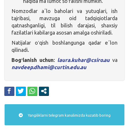
haqida ma’lumot soʻralishi mumkin.
Nomzodlar aʼlo baholari va yutuqlari, ish
tajribasi, mavzuga oid tadqiqiotlarda
qatnashganligi, til bilish darajasi, shaxsiy
fazilatlari kabilarga asosan amalga oshiriladi.
Natijalar oʻqish boshlangunga qadar eʼlon
qilinadi
.
Bogʻlanish uchun:
laura.kuhar@csiro.au
va
navdeep.dhami@curtin.edu.au
Yangiliklarni
telegram
kanalimizda kuzatib boring