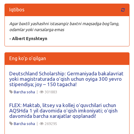
Iqtibos
Agar baxtli yashashni istasangiz baxtni maqsadga bog’lang,
odamlar yoki narsalarga emas
- Albert Eynshteyn
Eng ko'p o'qilgan
Deutschland Scholarship: Germaniyada bakalavriat
yoki magistraturada oʻqish uchun oyiga 300 yevro
stipendiya; joy – 150 tagacha!
Barcha soha
|
301883
FLEX: Maktab, litsey va kollej oʻquvchilari uchun
AQSHda 1 yil davomida oʻqish imkoniyati; oʻqish
davomida barcha xarajatlar qoplanadi!
Barcha soha
|
269295