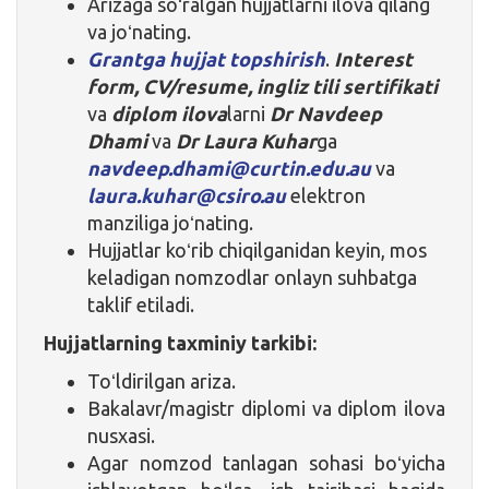
Arizaga soʻralgan hujjatlarni ilova qilang
va joʻnating.
Grantga hujjat topshirish
.
Interest
form, CV/resume, ingliz tili sertifikati
va
diplom ilova
larni
Dr Navdeep
Dhami
va
Dr Laura Kuhar
ga
navdeep.dhami@curtin.edu.au
va
laura.kuhar@csiro.au
elektron
manziliga joʻnating.
Hujjatlar koʻrib chiqilganidan keyin, mos
keladigan nomzodlar onlayn suhbatga
taklif etiladi.
Hujjatlarning taxminiy tarkibi:
Toʻldirilgan ariza.
Bakalavr/magistr diplomi va diplom ilova
nusxasi.
Agar nomzod tanlagan sohasi boʻyicha