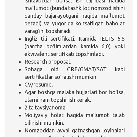
ishlayotgan boʻlsa, ish tajribasi haqida
maʼlumot (bunda tashkilot nomzod ishini
qanday bajarayotgani haqida maʼlumot
beradi) va yuqorida koʻrsatilgan baholar
varagʻini topshiradi.
Ingliz tili sertifikati. Kamida IELTS 6.5
(barcha boʻlimlardan kamida 6,0) yoki
ekvivalent sertifikati topshiriladi.
Research proposal.
Sohaga oid GRE/GMAT/SAT kabi
sertifikatlar soʻralishi mumkin.
CV/resume.
Agar boshqa malaka hujjatlari bor boʻlsa,
ularni ham topshirish kerak.
2 ta tavsiyanoma.
Moliyaviy holat haqida ma’lumot talab
qilinishi mumkin.
Nomzoddan avval qatnashgan loyihalari