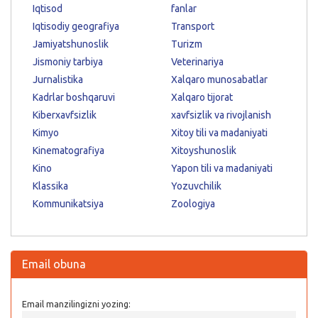
Iqtisod
fanlar
Iqtisodiy geografiya
Transport
Jamiyatshunoslik
Turizm
Jismoniy tarbiya
Veterinariya
Jurnalistika
Xalqaro munosabatlar
Kadrlar boshqaruvi
Xalqaro tijorat
Kiberxavfsizlik
xavfsizlik va rivojlanish
Kimyo
Xitoy tili va madaniyati
Kinematografiya
Xitoyshunoslik
Kino
Yapon tili va madaniyati
Klassika
Yozuvchilik
Kommunikatsiya
Zoologiya
Email obuna
Email manzilingizni yozing: