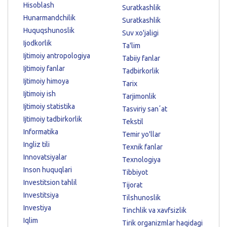
Hisoblash
Suratkashlik
Hunarmandchilik
Suratkashlik
Huquqshunoslik
Suv xo'jaligi
Ijodkorlik
Ta'lim
Ijtimoiy antropologiya
Tabiiy fanlar
Ijtimoiy fanlar
Tadbirkorlik
Ijtimoiy himoya
Tarix
Ijtimoiy ish
Tarjimonlik
Ijtimoiy statistika
Tasviriy sanʼat
Ijtimoiy tadbirkorlik
Tekstil
Informatika
Temir yo'llar
Ingliz tili
Texnik fanlar
Innovatsiyalar
Texnologiya
Inson huquqlari
Tibbiyot
Investitsion tahlil
Tijorat
Investitsiya
Tilshunoslik
Investiya
Tinchlik va xavfsizlik
Iqlim
Tirik organizmlar haqidagi