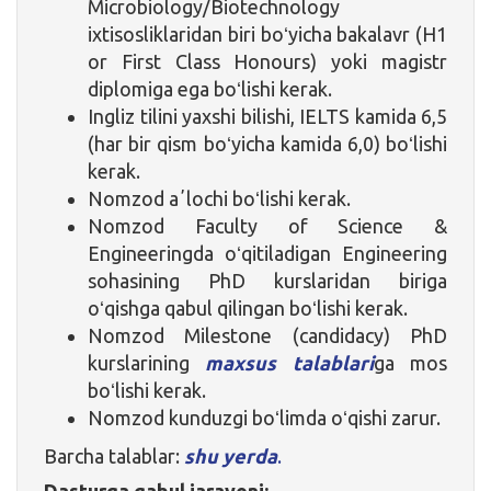
Microbiology/Biotechnology
ixtisosliklaridan biri boʻyicha bakalavr (H1
or First Class Honours) yoki magistr
diplomiga ega boʻlishi kerak.
Ingliz tilini yaxshi bilishi, IELTS kamida 6,5
(har bir qism boʻyicha kamida 6,0) boʻlishi
kerak.
Nomzod aʼlochi boʻlishi kerak.
Nomzod Faculty of Science &
Engineeringda oʻqitiladigan Engineering
sohasining PhD kurslaridan biriga
oʻqishga qabul qilingan boʻlishi kerak.
Nomzod Milestone (candidacy) PhD
kurslarining
maxsus talablari
ga mos
boʻlishi kerak.
Nomzod kunduzgi boʻlimda oʻqishi zarur.
Barcha talablar:
shu yerda
.
Dasturga qabul jarayoni: