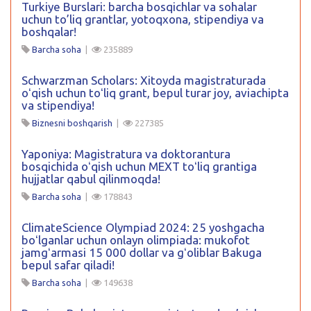
Turkiye Burslari: barcha bosqichlar va sohalar
uchun to’liq grantlar, yotoqxona, stipendiya va
boshqalar!
Barcha soha
|
235889
Schwarzman Scholars: Xitoyda magistraturada
oʻqish uchun toʻliq grant, bepul turar joy, aviachipta
va stipendiya!
Biznesni boshqarish
|
227385
Yaponiya: Magistratura va doktorantura
bosqichida oʻqish uchun MEXT toʻliq grantiga
hujjatlar qabul qilinmoqda!
Barcha soha
|
178843
ClimateScience Olympiad 2024: 25 yoshgacha
boʻlganlar uchun onlayn olimpiada: mukofot
jamgʻarmasi 15 000 dollar va gʻoliblar Bakuga
bepul safar qiladi!
Barcha soha
|
149638