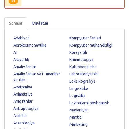
31
Sohalar
Davlatlar
Adabiyot
Kompyuter fanlari
Aerokosmonavtika
Kompyuter muhandisligi
AI
Koreys tili
Aktyorlik
Kriminologiya
Amaliy fanlar
Kutubxona ishi
Amaliy fanlar va Gumanitar
Laboratoriya ishi
yordam
Leksikografiya
Anatomiya
Lingvistika
Animatsiya
Logistika
Aniq fanlar
Loyihalarni boshqarish
Antrapologiya
Madaniyat
Arab tili
Mantiq
Arxeologiya
Marketing