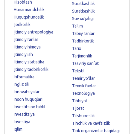
Hisoblash
Suratkashlik
Hunarmandchilik
Suratkashlik
Huquqshunoslik
Suv xo'jaligi
Ijodkorlik
Ta'lim
Ijtimoiy antropologiya
Tabiiy fanlar
Ijtimoiy fanlar
Tadbirkorlik
Ijtimoiy himoya
Tarix
Ijtimoiy ish
Tarjimonlik
Ijtimoiy statistika
Tasviriy sanʼat
Ijtimoiy tadbirkorlik
Tekstil
Informatika
Temir yo'llar
Ingliz tili
Texnik fanlar
Innovatsiyalar
Texnologiya
Inson huquqlari
Tibbiyot
Investitsion tahlil
Tijorat
Investitsiya
Tilshunoslik
Investiya
Tinchlik va xavfsizlik
Iqlim
Tirik organizmlar haqidagi