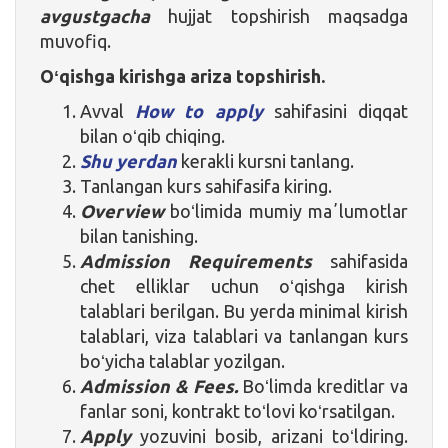
avgustgacha
hujjat topshirish maqsadga
muvofiq.
Oʻqishga kirishga ariza topshirish.
Avval
How to apply
sahifasini diqqat
bilan oʻqib chiqing.
Shu yerdan
kerakli kursni tanlang.
Tanlangan kurs sahifasifa kiring.
Overview
boʻlimida mumiy maʼlumotlar
bilan tanishing.
Admission Requirements
sahifasida
chet elliklar uchun oʻqishga kirish
talablari berilgan. Bu yerda minimal kirish
talablari, viza talablari va tanlangan kurs
boʻyicha talablar yozilgan.
Admission & Fees.
Boʻlimda kreditlar va
fanlar soni, kontrakt toʻlovi koʻrsatilgan.
Apply
yozuvini bosib, arizani toʻldiring.