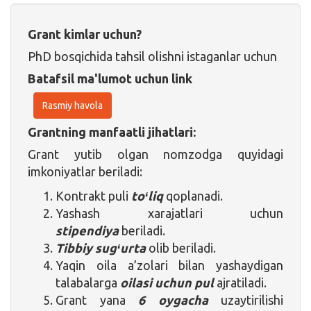
Grant kimlar uchun?
PhD bosqichida tahsil olishni istaganlar uchun
Batafsil ma'lumot uchun link
Rasmiy havola
Grantning manfaatli jihatlari:
Grant yutib olgan nomzodga quyidagi
imkoniyatlar beriladi:
Kontrakt puli
toʻliq
qoplanadi.
Yashash xarajatlari uchun
stipendiya
beriladi.
Tibbiy sugʻurta
olib beriladi.
Yaqin oila a’zolari bilan yashaydigan
talabalarga
oilasi uchun pul
ajratiladi.
Grant yana
6 oygacha
uzaytirilishi