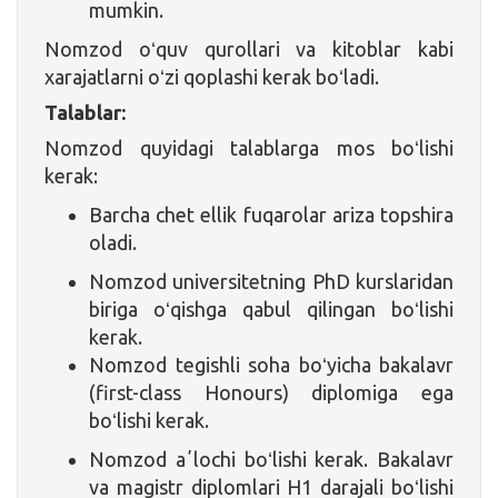
mumkin.
Nomzod oʻquv qurollari va kitoblar kabi
xarajatlarni oʻzi qoplashi kerak boʻladi.
Talablar:
Nomzod quyidagi talablarga mos boʻlishi
kerak:
Barcha chet ellik fuqarolar ariza topshira
oladi.
Nomzod universitetning PhD kurslaridan
biriga oʻqishga qabul qilingan boʻlishi
kerak.
Nomzod tegishli soha boʻyicha bakalavr
(first-class Honours) diplomiga ega
boʻlishi kerak.
Nomzod aʼlochi boʻlishi kerak. Bakalavr
va magistr diplomlari H1 darajali boʻlishi