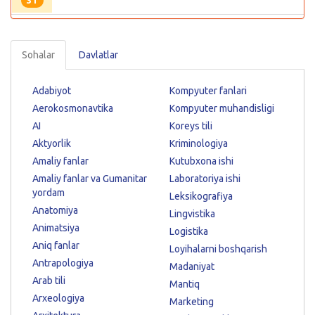
31
Sohalar
Davlatlar
Adabiyot
Kompyuter fanlari
Aerokosmonavtika
Kompyuter muhandisligi
AI
Koreys tili
Aktyorlik
Kriminologiya
Amaliy fanlar
Kutubxona ishi
Amaliy fanlar va Gumanitar
Laboratoriya ishi
yordam
Leksikografiya
Anatomiya
Lingvistika
Animatsiya
Logistika
Aniq fanlar
Loyihalarni boshqarish
Antrapologiya
Madaniyat
Arab tili
Mantiq
Arxeologiya
Marketing