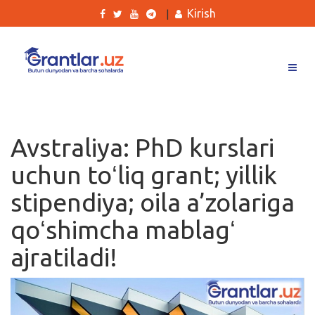
Kirish
|
Grantlar
Tanlovlar
Avstraliya: PhD kurslari
Ishlar
uchun toʻliq grant; yillik
Kurslar
stipendiya; oila a’zolariga
Blog
qoʻshimcha mablagʻ
Yana
ajratiladi!
Qidirish