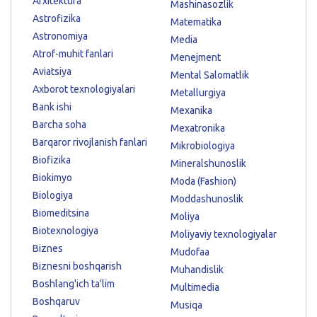
Arxitektura
Mashinasozlik
Astrofizika
Matematika
Astronomiya
Media
Atrof-muhit fanlari
Menejment
Aviatsiya
Mental Salomatlik
Axborot texnologiyalari
Metallurgiya
Bank ishi
Mexanika
Barcha soha
Mexatronika
Barqaror rivojlanish fanlari
Mikrobiologiya
Biofizika
Mineralshunoslik
Biokimyo
Moda (Fashion)
Biologiya
Moddashunoslik
Biomeditsina
Moliya
Biotexnologiya
Moliyaviy texnologiyalar
Biznes
Mudofaa
Biznesni boshqarish
Muhandislik
Boshlang'ich ta'lim
Multimedia
Boshqaruv
Musiqa