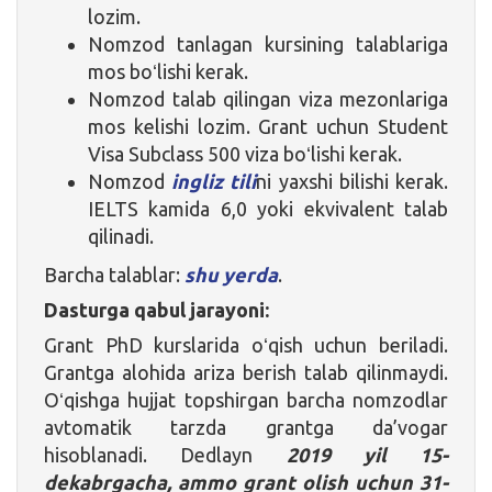
lozim.
Nomzod tanlagan kursining talablariga
mos boʻlishi kerak.
Nomzod talab qilingan viza mezonlariga
mos kelishi lozim. Grant uchun Student
Visa Subclass 500 viza boʻlishi kerak.
Nomzod
ingliz tili
ni yaxshi bilishi kerak.
IELTS kamida 6,0 yoki ekvivalent talab
qilinadi.
Barcha talablar:
shu yerda
.
Dasturga qabul jarayoni:
Grant PhD kurslarida oʻqish uchun beriladi.
Grantga alohida ariza berish talab qilinmaydi.
Oʻqishga hujjat topshirgan barcha nomzodlar
avtomatik tarzda grantga da’vogar
hisoblanadi. Dedlayn
2019 yil 15-
dekabrgacha, ammo grant olish uchun 31-