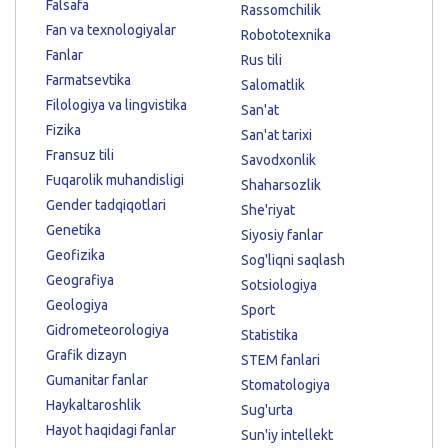
Falsafa
Rassomchilik
Fan va texnologiyalar
Robototexnika
Fanlar
Rus tili
Farmatsevtika
Salomatlik
Filologiya va lingvistika
San'at
Fizika
San'at tarixi
Fransuz tili
Savodxonlik
Fuqarolik muhandisligi
Shaharsozlik
Gender tadqiqotlari
She'riyat
Genetika
Siyosiy fanlar
Geofizika
Sog'liqni saqlash
Geografiya
Sotsiologiya
Geologiya
Sport
Gidrometeorologiya
Statistika
Grafik dizayn
STEM fanlari
Gumanitar fanlar
Stomatologiya
Haykaltaroshlik
Sug'urta
Hayot haqidagi fanlar
Sun'iy intellekt