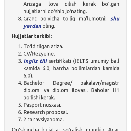
Arizaga ilova qilish kerak boʻlgan
hujjatlarni qoʻshib joʻnating.
Grant boʻyicha toʻliq ma’lumotni:
shu
yerdan
oling.
Hujjatlar tarkibi:
Toʻldirilgan ariza.
CV/Rezyume.
Ingliz tili
sertifikati (IELTS umumiy ball
kamida 6.0, barcha boʻlimlardan kamida
6,0).
Bachelor Degree/ bakalavr/magistr
diplomi va diplom ilovasi. Baholar H1
boʻlishi kerak.
Pasport nusxasi.
Research proposal.
2 ta tavsiyanoma.
Qoʻshimcha hujjatlar soʻralishi mumkin. Agar