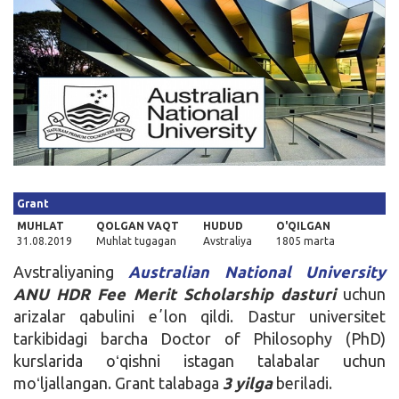
Kirish
Grant
MUHLAT
QOLGAN VAQT
HUDUD
O'QILGAN
31.08.2019
Muhlat tugagan
Avstraliya
1805 marta
Avstraliyaning
Australian National University
ANU HDR Fee Merit Scholarship dasturi
uchun
arizalar qabulini eʼlon qildi. Dastur universitet
tarkibidagi barcha Doctor of Philosophy (PhD)
kurslarida oʻqishni istagan talabalar uchun
moʻljallangan. Grant talabaga
3 yilga
beriladi.