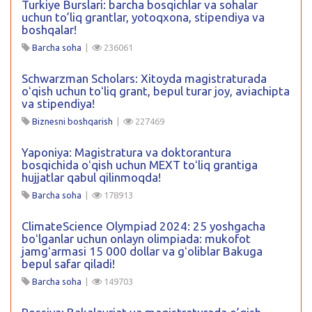
Turkiye Burslari: barcha bosqichlar va sohalar
uchun to’liq grantlar, yotoqxona, stipendiya va
boshqalar!
Barcha soha
|
236061
Schwarzman Scholars: Xitoyda magistraturada
oʻqish uchun toʻliq grant, bepul turar joy, aviachipta
va stipendiya!
Biznesni boshqarish
|
227469
Yaponiya: Magistratura va doktorantura
bosqichida oʻqish uchun MEXT toʻliq grantiga
hujjatlar qabul qilinmoqda!
Barcha soha
|
178913
ClimateScience Olympiad 2024: 25 yoshgacha
boʻlganlar uchun onlayn olimpiada: mukofot
jamgʻarmasi 15 000 dollar va gʻoliblar Bakuga
bepul safar qiladi!
Barcha soha
|
149703