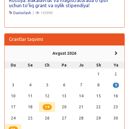
Rossiya: Bakalavriat va magistraturada o’qish
uchun to’liq grant va oylik stipendiya!
Dasturlash
|
143898
Grantlar taqvimi
Avgust 2026
Du
Se
Ch
Pa
Ju
Sh
Ya
1
2
3
4
5
6
7
8
9
10
11
12
13
14
15
16
17
18
20
21
22
23
19
24
25
26
27
28
29
30