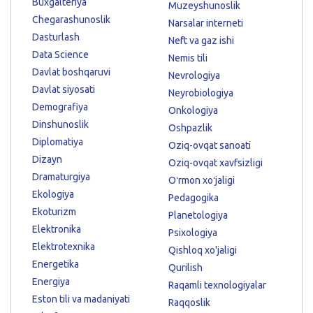
Buxgalteriya
Muzeyshunoslik
Chegarashunoslik
Narsalar interneti
Dasturlash
Neft va gaz ishi
Data Science
Nemis tili
Davlat boshqaruvi
Nevrologiya
Davlat siyosati
Neyrobiologiya
Demografiya
Onkologiya
Dinshunoslik
Oshpazlik
Diplomatiya
Oziq-ovqat sanoati
Dizayn
Oziq-ovqat xavfsizligi
Dramaturgiya
Oʻrmon xoʻjaligi
Ekologiya
Pedagogika
Ekoturizm
Planetologiya
Elektronika
Psixologiya
Elektrotexnika
Qishloq xo'jaligi
Energetika
Qurilish
Energiya
Raqamli texnologiyalar
Eston tili va madaniyati
Raqqoslik