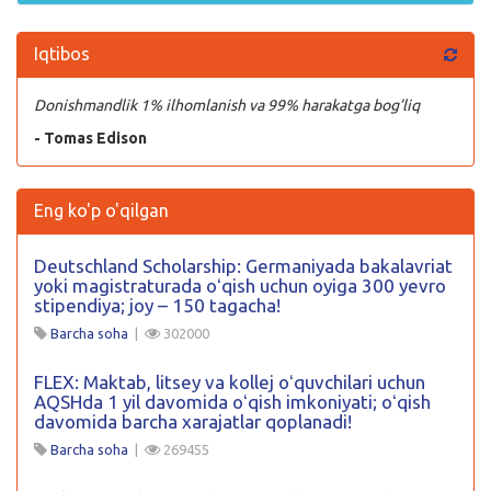
Iqtibos
Donishmandlik 1% ilhomlanish va 99% harakatga bog’liq
- Tomas Edison
Eng ko'p o'qilgan
Deutschland Scholarship: Germaniyada bakalavriat
yoki magistraturada oʻqish uchun oyiga 300 yevro
stipendiya; joy – 150 tagacha!
Barcha soha
|
302000
FLEX: Maktab, litsey va kollej oʻquvchilari uchun
AQSHda 1 yil davomida oʻqish imkoniyati; oʻqish
davomida barcha xarajatlar qoplanadi!
Barcha soha
|
269455