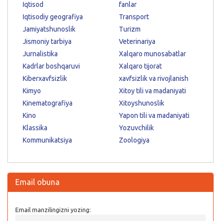
Iqtisod
fanlar
Iqtisodiy geografiya
Transport
Jamiyatshunoslik
Turizm
Jismoniy tarbiya
Veterinariya
Jurnalistika
Xalqaro munosabatlar
Kadrlar boshqaruvi
Xalqaro tijorat
Kiberxavfsizlik
xavfsizlik va rivojlanish
Kimyo
Xitoy tili va madaniyati
Kinematografiya
Xitoyshunoslik
Kino
Yapon tili va madaniyati
Klassika
Yozuvchilik
Kommunikatsiya
Zoologiya
Email obuna
Email manzilingizni yozing: