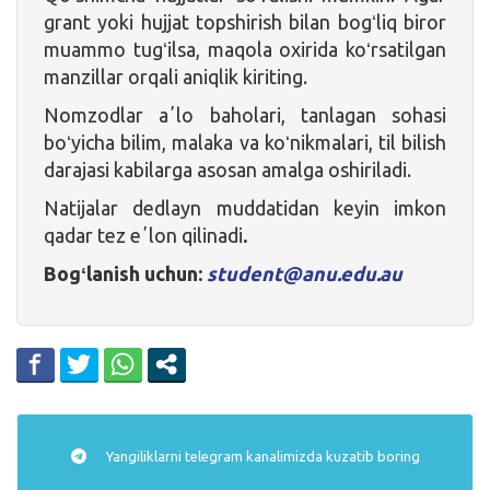
grant yoki hujjat topshirish bilan bogʻliq biror
muammo tugʻilsa, maqola oxirida koʻrsatilgan
manzillar orqali aniqlik kiriting.
Nomzodlar aʼlo baholari, tanlagan sohasi
boʻyicha bilim, malaka va koʻnikmalari, til bilish
darajasi kabilarga asosan amalga oshiriladi.
Natijalar dedlayn muddatidan keyin imkon
qadar tez eʼlon qilinadi
.
Bogʻlanish uchun:
student@anu.edu.au
Yangiliklarni
telegram
kanalimizda kuzatib boring