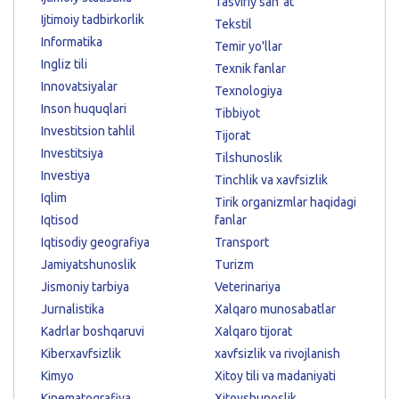
Tasviriy sanʼat
Ijtimoiy tadbirkorlik
Tekstil
Informatika
Temir yo'llar
Ingliz tili
Texnik fanlar
Innovatsiyalar
Texnologiya
Inson huquqlari
Tibbiyot
Investitsion tahlil
Tijorat
Investitsiya
Tilshunoslik
Investiya
Tinchlik va xavfsizlik
Iqlim
Tirik organizmlar haqidagi
Iqtisod
fanlar
Iqtisodiy geografiya
Transport
Jamiyatshunoslik
Turizm
Jismoniy tarbiya
Veterinariya
Jurnalistika
Xalqaro munosabatlar
Kadrlar boshqaruvi
Xalqaro tijorat
Kiberxavfsizlik
xavfsizlik va rivojlanish
Kimyo
Xitoy tili va madaniyati
Kinematografiya
Xitoyshunoslik