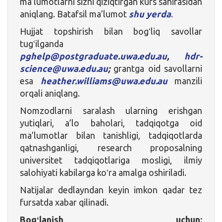
ma’lumotlarni sizni qiziqtirgan kurs sahifasidan
aniqlang. Batafsil ma’lumot
shu yerda
.
Hujjat topshirish bilan bogʻliq savollar
tugʻilganda
pghelp@postgraduate.uwa.edu.au
,
hdr-
science@uwa.edu.au
;
grantga oid savollarni
esa
heather.williams@uwa.edu.au
manzili
orqali aniqlang.
Nomzodlarni saralash ularning erishgan
yutiqlari, a’lo baholari, tadqiqotga oid
ma’lumotlar bilan tanishligi, tadqiqotlarda
qatnashganligi, research proposalning
universitet tadqiqotlariga mosligi, ilmiy
salohiyati kabilarga koʻra amalga oshiriladi.
Natijalar dedlayndan keyin imkon qadar tez
fursatda xabar qilinadi.
Bogʻlanish uchun: