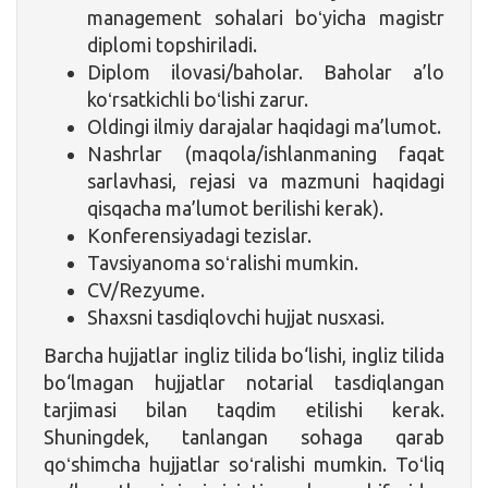
management sohalari boʻyicha magistr
diplomi topshiriladi.
Diplom ilovasi/baholar. Baholar a’lo
koʻrsatkichli boʻlishi zarur.
Oldingi ilmiy darajalar haqidagi ma’lumot.
Nashrlar (maqola/ishlanmaning faqat
sarlavhasi, rejasi va mazmuni haqidagi
qisqacha ma’lumot berilishi kerak).
Konferensiyadagi tezislar.
Tavsiyanoma soʻralishi mumkin.
CV/Rezyume.
Shaxsni tasdiqlovchi hujjat nusxasi.
Barcha hujjatlar ingliz tilida bo‘lishi, ingliz tilida
bo‘lmagan hujjatlar notarial tasdiqlangan
tarjimasi bilan taqdim etilishi kerak.
Shuningdek, tanlangan sohaga qarab
qoʻshimcha hujjatlar soʻralishi mumkin. Toʻliq