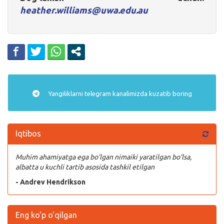
heather.williams@uwa.edu.au
Yangiliklarni
telegram
kanalimizda kuzatib boring
Iqtibos
Muhim ahamiyatga ega bo’lgan nimaiki yaratilgan bo’lsa,
albatta u kuchli tartib asosida tashkil etilgan
- Andrev Hendrikson
Eng ko'p o'qilgan