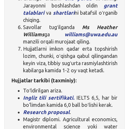
Jarayonni boshlashdan oldin
grant
talablari
va
shartlari
ni batafsil oʻrganib
chiqing.
Savollar tugʻilganda
Ms Heather
Williams
ga
williams@uwa.edu.au
manzili orqali murojaat qiling.
Hujjatlarni imkon qadar erta topshirish
lozim, chunki, oʻqishga qabul qilingandan
keyin viza, tibbiy sugʻurta rasmiylashtirish
kabilarga kamida 1-2 oy vaqt ketadi.
Hujjatlar tarkibi (taxminiy):
Toʻldirilgan ariza.
Ingliz tili sertifikati.
IELTS 6,5, har bir
bo‘limdan kamida 6,0 ball boʻlishi kerak.
Research proposal
.
Magistr diplomi. Agricultural economics,
environmental science yoki water