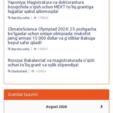
Yaponiya: Magistratura va doktorantura
bosqichida oʻqish uchun MEXT toʻliq grantiga
hujjatlar qabul qilinmoqda!
Barcha soha
|
178856
ClimateScience Olympiad 2024: 25 yoshgacha
boʻlganlar uchun onlayn olimpiada: mukofot
jamgʻarmasi 15 000 dollar va gʻoliblar Bakuga
bepul safar qiladi!
Barcha soha
|
149651
Rossiya: Bakalavriat va magistraturada o’qish
uchun to’liq grant va oylik stipendiya!
Dasturlash
|
143854
Grantlar taqvimi
Avgust 2026