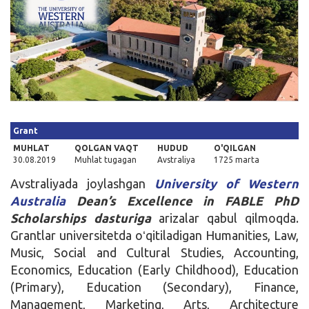
Kirish
Grant
MUHLAT
QOLGAN VAQT
HUDUD
O'QILGAN
30.08.2019
Muhlat tugagan
Avstraliya
1725 marta
Avstraliyada joylashgan
University of Western
Australia
Dean’s Excellence in FABLE PhD
Scholarships dasturiga
arizalar qabul qilmoqda.
Grantlar universitetda oʻqitiladigan Humanities, Law,
Music, Social and Cultural Studies, Accounting,
Economics, Education (Early Childhood), Education
(Primary), Education (Secondary), Finance,
Management, Marketing, Arts, Architecture