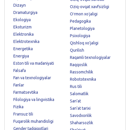
Dizayn
Oziq-ovqat xavfsizligi
Dramaturgiya
Oʻrmon xoʻjaligi
Ekologiya
Pedagogika
Ekoturizm
Planetologiya
Elektronika
Psixologiya
Elektrotexnika
Qishloq xo'jaligi
Energetika
Qurilish
Energiya
Raqamli texnologiyalar
Eston tili va madaniyati
Raqqoslik
Falsafa
Rassomchilik
Fan va texnologiyalar
Robototexnika
Fanlar
Rus tili
Farmatsevtika
Salomatlik
Filologiya va lingvistika
San'at
Fizika
San'at tarixi
Fransuz tili
Savodxonlik
Fuqarolik muhandisligi
Shaharsozlik
Gender tadqiqotlari
She'riyat