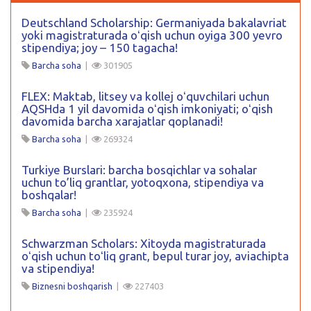
Deutschland Scholarship: Germaniyada bakalavriat
yoki magistraturada oʻqish uchun oyiga 300 yevro
stipendiya; joy – 150 tagacha!
Barcha soha
|
301905
FLEX: Maktab, litsey va kollej oʻquvchilari uchun
AQSHda 1 yil davomida oʻqish imkoniyati; oʻqish
davomida barcha xarajatlar qoplanadi!
Barcha soha
|
269324
Turkiye Burslari: barcha bosqichlar va sohalar
uchun to’liq grantlar, yotoqxona, stipendiya va
boshqalar!
Barcha soha
|
235924
Schwarzman Scholars: Xitoyda magistraturada
oʻqish uchun toʻliq grant, bepul turar joy, aviachipta
va stipendiya!
Biznesni boshqarish
|
227403