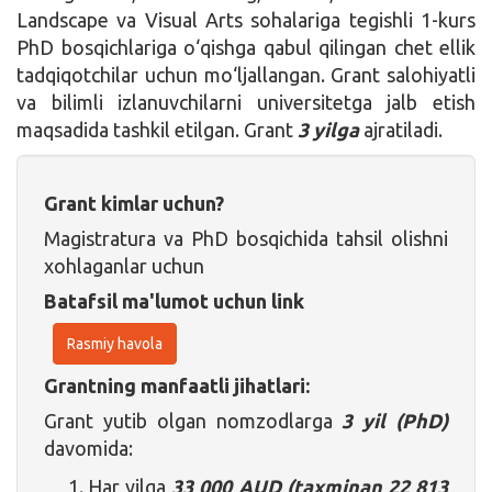
Landscape va Visual Arts sohalariga tegishli 1-kurs
PhD bosqichlariga o‘qishga qabul qilingan chet ellik
tadqiqotchilar uchun mo‘ljallangan. Grant salohiyatli
va bilimli izlanuvchilarni universitetga jalb etish
maqsadida tashkil etilgan. Grant
3 yilga
ajratiladi.
Grant kimlar uchun?
Magistratura va PhD bosqichida tahsil olishni
xohlaganlar uchun
Batafsil ma'lumot uchun link
Rasmiy havola
Grantning manfaatli jihatlari:
Grant yutib olgan nomzodlarga
3 yil (PhD)
davomida:
Har yilga
33 000 AUD
(taxminan
22 813