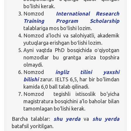
bo‘lishi kerak.
Nomzod
International Research
Training Program Scholarship
talablariga mos boʻlishi lozim.
Nomzod a’lochi va salohiyatli, akademik
yutuqlarga erishgan boʻlishi lozim.
Ayni vaqtda PhD bosqichida oʻqiyotgan
nomzodlar bu grantga ariza topshira
olmaydi.
Nomzod
ingliz tilini yaxshi
bilishi
zarur. IELTS 6,5, har bir bo‘limdan
kamida 6,0 ball talab qilinadi.
Nomzod tegishli ixtisoslik bo‘yicha
magistratura bosqichini a’lo baholar bilan
tamomlagan bo‘lishi kerak.
Barcha talablar:
shu yerda
va
shu yerda
batafsil yoritilgan.