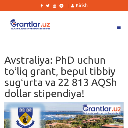
Kirish
|
Grantlar
Tanlovlar
Avstraliya: PhD uchun
Ishlar
toʻliq grant, bepul tibbiy
Kurslar
sugʻurta va 22 813 AQSh
Blog
dollar stipendiya!
Yana
Qidirish