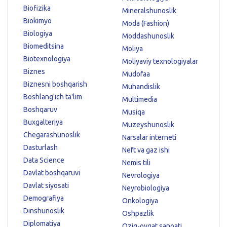
Biofizika
Mineralshunoslik
Biokimyo
Moda (Fashion)
Biologiya
Moddashunoslik
Biomeditsina
Moliya
Biotexnologiya
Moliyaviy texnologiyalar
Biznes
Mudofaa
Biznesni boshqarish
Muhandislik
Boshlang'ich ta'lim
Multimedia
Boshqaruv
Musiqa
Buxgalteriya
Muzeyshunoslik
Chegarashunoslik
Narsalar interneti
Dasturlash
Neft va gaz ishi
Data Science
Nemis tili
Davlat boshqaruvi
Nevrologiya
Davlat siyosati
Neyrobiologiya
Demografiya
Onkologiya
Dinshunoslik
Oshpazlik
Diplomatiya
Oziq-ovqat sanoati