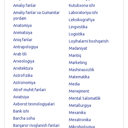
Amaliy fanlar
Kutubxona ishi
Amaliy fanlar va Gumanitar
Laboratoriya ishi
yordam
Leksikografiya
Anatomiya
Lingvistika
Animatsiya
Logistika
Aniq fanlar
Loyihalarni boshqarish
Antrapologiya
Madaniyat
Arab tili
Mantiq
Arxeologiya
Marketing
Arxitektura
Mashinasozlik
Astrofizika
Matematika
Astronomiya
Media
Atrof-muhit fanlari
Menejment
Aviatsiya
Mental Salomatlik
Axborot texnologiyalari
Metallurgiya
Bank ishi
Mexanika
Barcha soha
Mexatronika
Barqaror rivojlanish fanlari
Mikrobiologiya