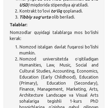
USD
)
miqdorida stipendiya ajratiladi.
Kontrakt toʻlovi
toʻliq
qoplanadi.
Tibbiy sugʻurta
olib beriladi.
Talablar:
Nomzodlar quyidagi talablarga mos boʻlishi
kerak:
Nomzod istalgan davlat fuqarosi bo‘lishi
mumkin.
Nomzod universitetda oʻqitiladigan
Humanities, Law, Music, Social and
Cultural Studies, Accounting, Economics,
Education (Early Childhood), Education
(Primary), Education (Secondary),
Finance, Management, Marketing, Arts,
Architecture Landscape va Visual Arts
sohalariga tegishli 1-kurs PhD
bosqichlariga o‘qishga qabul qilingan