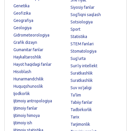
Genetika
Siyosiy fanlar
Geofizika
Sog'liqni saqlash
Geografiya
Sotsiologiya
Geologiya
Sport
Gidrometeorologiya
Statistika
Grafik dizayn
STEM fanlari
Gumanitar fanlar
Stomatologiya
Haykaltaroshlik
Sug'urta
Hayot haqidagi fanlar
Sun'iy intellekt
Hisoblash
Suratkashlik
Hunarmandchilik
Suratkashlik
Huquqshunoslik
Suv xo'jaligi
Ijodkorlik
Ta'lim
Ijtimoiy antropologiya
Tabiiy fanlar
Ijtimoiy fanlar
Tadbirkorlik
Ijtimoiy himoya
Tarix
Ijtimoiy ish
Tarjimonlik
Ijtimoiy statistika