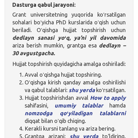
Dasturga qabul jarayoni:
Grant universitetning yuqorida koʻrsatilgan
sohalari boʻyicha PhD kurslarida oʻqish uchun
beriladi. Oʻqishga hujjat topshirish uchun
dedlayn sanasi yoʻq, ya’ni yil davomida
ariza berish mumkin, grantga esa
dedlayn –
30 avgustgacha.
Hujjat topshirish quyidagicha amalga oshiriladi:
Avval oʻqishga hujjat topshiring.
Oʻqishga kirish qanday amalga oshirilishi
va qabul talablari:
shu yerda
koʻrsatilgan.
Hujjat topshirishdan avval
How to apply
sahifasini,
umumiy talablar
hamda
nomzodga qoʻyiladigan talablarni
diqqat bilan oʻqib chiqing.
Kerakli kursni tanlang va ariza bering.
Grantga arizani:
shu yerda
to‘ldiring.