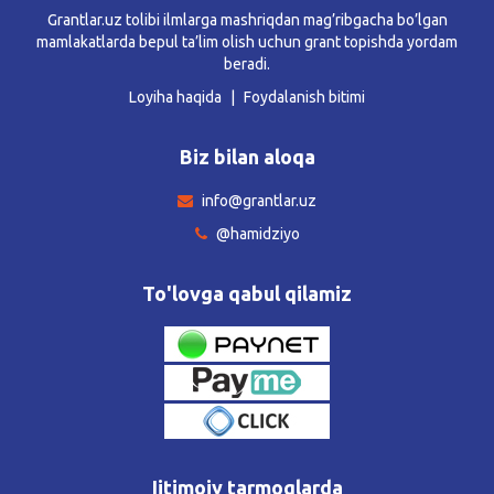
Grantlar.uz tolibi ilmlarga mashriqdan mag’ribgacha bo’lgan
mamlakatlarda bepul ta’lim olish uchun grant topishda yordam
beradi.
Loyiha haqida
Foydalanish bitimi
Biz bilan aloqa
info@grantlar.uz
@hamidziyo
To'lovga qabul qilamiz
Ijtimoiy tarmoqlarda