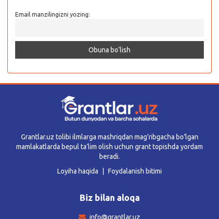
Email manzilingizni yozing:
Grantlar.uz tolibi ilmlarga mashriqdan mag’ribgacha bo’lgan
mamlakatlarda bepul ta’lim olish uchun grant topishda yordam
beradi.
Loyiha haqida
Foydalanish bitimi
Biz bilan aloqa
info@grantlar.uz