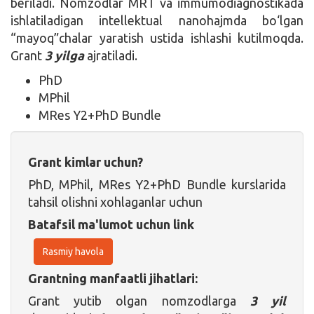
beriladi. Nomzodlar MRT va immumodiagnostikada
ishlatiladigan intellektual nanohajmda bo‘lgan
“mayoq”chalar yaratish ustida ishlashi kutilmoqda.
Grant
3 yilga
ajratiladi.
PhD
MPhil
MRes Y2+PhD Bundle
Grant kimlar uchun?
PhD, MPhil, MRes Y2+PhD Bundle kurslarida
tahsil olishni xohlaganlar uchun
Batafsil ma'lumot uchun link
Rasmiy havola
Grantning manfaatli jihatlari:
Grant yutib olgan nomzodlarga
3 yil