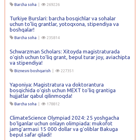
Barcha soha
|
269226
Turkiye Burslari: barcha bosqichlar va sohalar
uchun to’liq grantlar, yotoqxona, stipendiya va
boshqalar!
Barcha soha
|
235814
Schwarzman Scholars: Xitoyda magistraturada
oʻqish uchun toʻliq grant, bepul turar joy, aviachipta
va stipendiya!
Biznesni boshqarish
|
227351
Yaponiya: Magistratura va doktorantura
bosqichida oʻqish uchun MEXT toʻliq grantiga
hujjatlar qabul qilinmoqda!
Barcha soha
|
178812
ClimateScience Olympiad 2024: 25 yoshgacha
boʻlganlar uchun onlayn olimpiada: mukofot
jamgʻarmasi 15 000 dollar va gʻoliblar Bakuga
bepul safar qiladi!