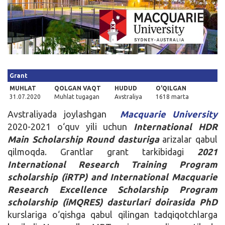
Kirish
Grant
MUHLAT
QOLGAN VAQT
HUDUD
O'QILGAN
31.07.2020
Muhlat tugagan
Avstraliya
1618 marta
Avstraliyada joylashgan
Macquarie University
2020-2021 o‘quv yili uchun
International HDR
Main Scholarship Round dasturiga
arizalar qabul
qilmoqda. Grantlar grant tarkibidagi
2021
International Research Training Program
scholarship (iRTP) and International Macquarie
Research Excellence Scholarship Program
scholarship (iMQRES) dasturlari doirasida
PhD
kurslariga o‘qishga qabul qilingan tadqiqotchlarga