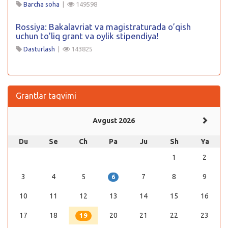
Barcha soha
|
149598
Rossiya: Bakalavriat va magistraturada o’qish
uchun to’liq grant va oylik stipendiya!
Dasturlash
|
143825
Grantlar taqvimi
Avgust 2026
Du
Se
Ch
Pa
Ju
Sh
Ya
1
2
3
4
5
7
8
9
6
10
11
12
13
14
15
16
17
18
20
21
22
23
19