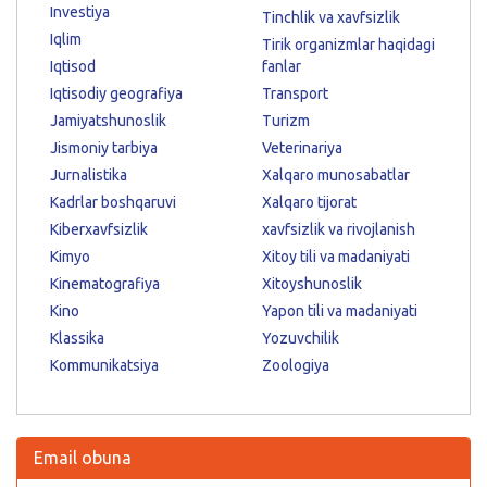
Investiya
Tinchlik va xavfsizlik
Iqlim
Tirik organizmlar haqidagi
Iqtisod
fanlar
Iqtisodiy geografiya
Transport
Jamiyatshunoslik
Turizm
Jismoniy tarbiya
Veterinariya
Jurnalistika
Xalqaro munosabatlar
Kadrlar boshqaruvi
Xalqaro tijorat
Kiberxavfsizlik
xavfsizlik va rivojlanish
Kimyo
Xitoy tili va madaniyati
Kinematografiya
Xitoyshunoslik
Kino
Yapon tili va madaniyati
Klassika
Yozuvchilik
Kommunikatsiya
Zoologiya
Email obuna