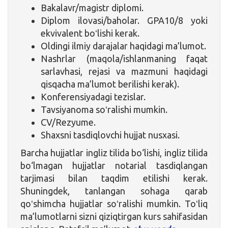
Bakalavr/magistr diplomi.
Diplom ilovasi/baholar. GPA10/8 yoki
ekvivalent boʻlishi kerak.
Oldingi ilmiy darajalar haqidagi ma’lumot.
Nashrlar (maqola/ishlanmaning faqat
sarlavhasi, rejasi va mazmuni haqidagi
qisqacha ma’lumot berilishi kerak).
Konferensiyadagi tezislar.
Tavsiyanoma soʻralishi mumkin.
CV/Rezyume.
Shaxsni tasdiqlovchi hujjat nusxasi.
Barcha hujjatlar ingliz tilida bo‘lishi, ingliz tilida
bo‘lmagan hujjatlar notarial tasdiqlangan
tarjimasi bilan taqdim etilishi kerak.
Shuningdek, tanlangan sohaga qarab
qoʻshimcha hujjatlar soʻralishi mumkin. Toʻliq
ma’lumotlarni sizni qiziqtirgan kurs sahifasidan