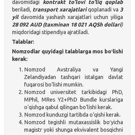
davomidagi
kontrakt to‘lovi
to‘liq qoplab
beriladi,
transport xarajatlari
qoplanadi va
3
yil
davomida yashash xarajatlari uchun yiliga
28 092 AUD
(taxminan
18 021 AQSh dollari
)
miqdoridagi stipendiya ajratiladi.
Talablar:
Nomzodlar quyidagi talablarga mos boʻlishi
kerak:
Nomzod Avstraliya va Yangi
Zelandiyadan tashqari istalgan davlat
fuqarosi bo‘lishi mumkin.
Nomzod universitet tarkibidagi PhD,
MPhil, MRes Y2+PhD Bundle kurslariga
o‘qishga qabul qilingan bo‘lishi kerak.
Nomzod kunduzgi tartibda o‘qishi kerak.
Nomzod tegishli mutaxassislik boʻyicha
magistr yoki shunga ekvivalent bosqichni