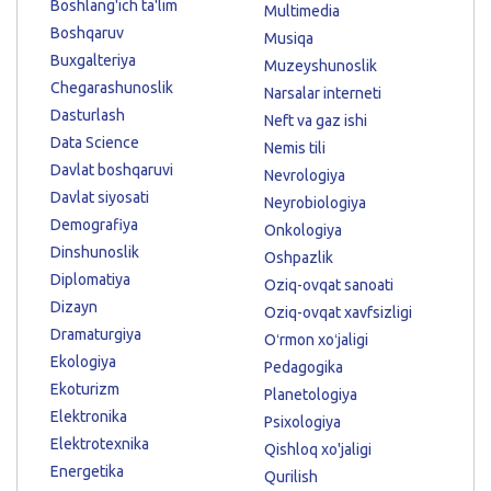
Boshlang'ich ta'lim
Multimedia
Boshqaruv
Musiqa
Buxgalteriya
Muzeyshunoslik
Chegarashunoslik
Narsalar interneti
Dasturlash
Neft va gaz ishi
Data Science
Nemis tili
Davlat boshqaruvi
Nevrologiya
Davlat siyosati
Neyrobiologiya
Demografiya
Onkologiya
Dinshunoslik
Oshpazlik
Diplomatiya
Oziq-ovqat sanoati
Dizayn
Oziq-ovqat xavfsizligi
Dramaturgiya
Oʻrmon xoʻjaligi
Ekologiya
Pedagogika
Ekoturizm
Planetologiya
Elektronika
Psixologiya
Elektrotexnika
Qishloq xo'jaligi
Energetika
Qurilish