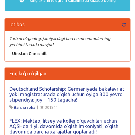
Yangiliklarni
telegram
kanalimizda kuzatib boring
Iqtibos
Tarixni o‘rganing, jamiyatdagi barcha muammolarning
yechimi tarixda mavjud.
- Uinston Cherchill
Eng ko'p o'qilgan
Deutschland Scholarship: Germaniyada bakalavriat
yoki magistraturada oʻqish uchun oyiga 300 yevro
stipendiya; joy – 150 tagacha!
Barcha soha
|
301844
FLEX: Maktab, litsey va kollej oʻquvchilari uchun
AQSHda 1 yil davomida oʻqish imkoniyati; oʻqish
davomida barcha xarajatlar qoplanadi!