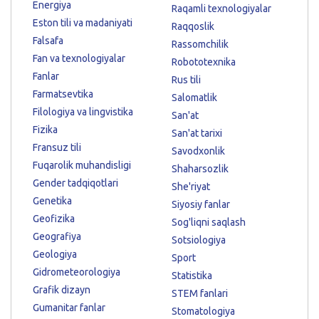
Energiya
Raqamli texnologiyalar
Eston tili va madaniyati
Raqqoslik
Falsafa
Rassomchilik
Fan va texnologiyalar
Robototexnika
Fanlar
Rus tili
Farmatsevtika
Salomatlik
Filologiya va lingvistika
San'at
Fizika
San'at tarixi
Fransuz tili
Savodxonlik
Fuqarolik muhandisligi
Shaharsozlik
Gender tadqiqotlari
She'riyat
Genetika
Siyosiy fanlar
Geofizika
Sog'liqni saqlash
Geografiya
Sotsiologiya
Geologiya
Sport
Gidrometeorologiya
Statistika
Grafik dizayn
STEM fanlari
Gumanitar fanlar
Stomatologiya