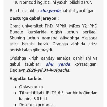
Nomzod ingliz tilini yaxshi bilishi zarur.
Barcha talablar:
shu yerda
batafsil yoritilgan.
Dasturga qabul jarayoni:
Grant universitet PhD, MPhil, MRes Y2+PhD
Bundle kurslarida oʻqish uchun beriladi.
Shuning uchun nomzod oliygohga oʻqishga
ariza berishi kerak. Grantga alohida ariza
berish talab qilinmaydi.
Oʻqishga kirish qanday amalga oshirilishi va
qabul talablari:
shu yerda
koʻrsatilgan.
Dedlayn
2020-yil 31-iyulgacha
.
Hujjatlar tarkibi:
Onlayn ariza.
Til sertifikati. IELTS 6.5, har bir bo‘limdan
kamida 6.0 ball.
Research proposal.