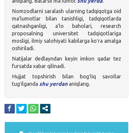
aniqlang. Batafsil ma’lumot
shu yerda
.
Nomzodlarni saralash ularning tadqiqotga oid
ma’lumotlar bilan tanishligi, tadqiqotlarda
qatnashganligi, a’lo baholari, research
proposalning universitet tadqiqotlariga
mosligi, ilmiy salohiyati kabilarga koʻra amalga
oshiriladi.
Natijalar dedlayndan keyin imkon qadar tez
fursatda xabar qilinadi.
Hujjat topshirish bilan bogʻliq savollar
tugʻilganda
shu yerdan
aniqlang.