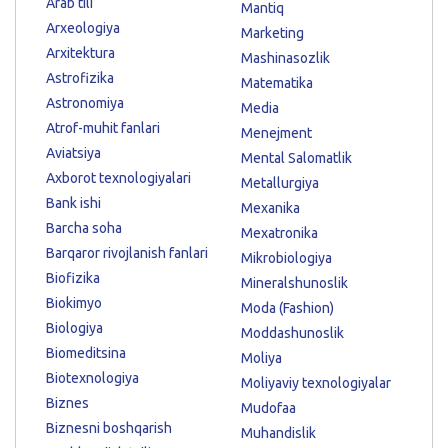
Arab tili
Mantiq
Arxeologiya
Marketing
Arxitektura
Mashinasozlik
Astrofizika
Matematika
Astronomiya
Media
Atrof-muhit fanlari
Menejment
Aviatsiya
Mental Salomatlik
Axborot texnologiyalari
Metallurgiya
Bank ishi
Mexanika
Barcha soha
Mexatronika
Barqaror rivojlanish fanlari
Mikrobiologiya
Biofizika
Mineralshunoslik
Biokimyo
Moda (Fashion)
Biologiya
Moddashunoslik
Biomeditsina
Moliya
Biotexnologiya
Moliyaviy texnologiyalar
Biznes
Mudofaa
Biznesni boshqarish
Muhandislik