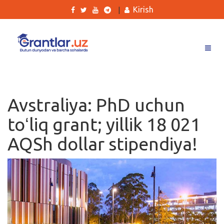
Kirish
|
Grantlar
Tanlovlar
Avstraliya: PhD uchun
Ishlar
toʻliq grant; yillik 18 021
Kurslar
AQSh dollar stipendiya!
Blog
Yana
Qidirish