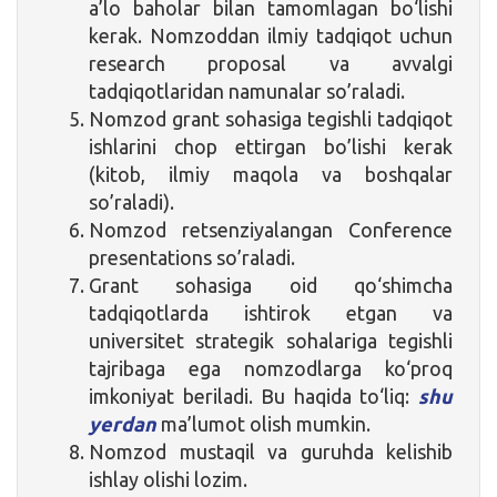
a’lo baholar bilan tamomlagan bo‘lishi
kerak. Nomzoddan ilmiy tadqiqot uchun
research proposal va avvalgi
tadqiqotlaridan namunalar so’raladi.
Nomzod grant sohasiga tegishli tadqiqot
ishlarini chop ettirgan bo’lishi kerak
(kitob, ilmiy maqola va boshqalar
so’raladi).
Nomzod retsenziyalangan Conference
presentations so’raladi.
Grant sohasiga oid qo‘shimcha
tadqiqotlarda ishtirok etgan va
universitet strategik sohalariga tegishli
tajribaga ega nomzodlarga ko‘proq
imkoniyat beriladi. Bu haqida to‘liq:
shu
yerdan
ma’lumot olish mumkin.
Nomzod mustaqil va guruhda kelishib
ishlay olishi lozim.