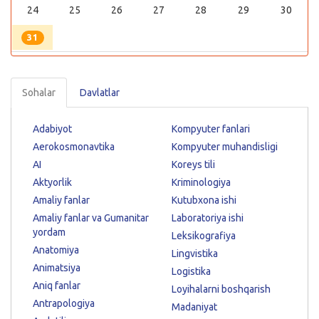
24
25
26
27
28
29
30
31
Sohalar
Davlatlar
Adabiyot
Kompyuter fanlari
Aerokosmonavtika
Kompyuter muhandisligi
AI
Koreys tili
Aktyorlik
Kriminologiya
Amaliy fanlar
Kutubxona ishi
Amaliy fanlar va Gumanitar
Laboratoriya ishi
yordam
Leksikografiya
Anatomiya
Lingvistika
Animatsiya
Logistika
Aniq fanlar
Loyihalarni boshqarish
Antrapologiya
Madaniyat