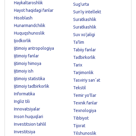
Haykaltaroshlik
Sug'urta
Hayot haqidagi fanlar
Sun'iy intellekt
Hisoblash
Suratkashlik
Hunarmandchilik
Suratkashlik
Huquqshunoslik
Suv xo'jaligi
Ijodkorlik
Ta'lim
Ijtimoiy antropologiya
Tabiiy fanlar
Ijtimoiy fanlar
Tadbirkorlik
Ijtimoiy himoya
Tarix
Ijtimoiy ish
Tarjimonlik
Ijtimoiy statistika
Tasviriy sanʼat
Ijtimoiy tadbirkorlik
Tekstil
Informatika
Temir yo'llar
Ingliz tili
Texnik fanlar
Innovatsiyalar
Texnologiya
Inson huquqlari
Tibbiyot
Investitsion tahlil
Tijorat
Investitsiya
Tilshunoslik