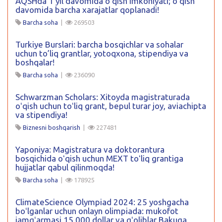
AQSHda 1 yil davomida oʻqish imkoniyati; oʻqish
davomida barcha xarajatlar qoplanadi!
Barcha soha
|
269503
Turkiye Burslari: barcha bosqichlar va sohalar
uchun to’liq grantlar, yotoqxona, stipendiya va
boshqalar!
Barcha soha
|
236090
Schwarzman Scholars: Xitoyda magistraturada
oʻqish uchun toʻliq grant, bepul turar joy, aviachipta
va stipendiya!
Biznesni boshqarish
|
227481
Yaponiya: Magistratura va doktorantura
bosqichida oʻqish uchun MEXT toʻliq grantiga
hujjatlar qabul qilinmoqda!
Barcha soha
|
178925
ClimateScience Olympiad 2024: 25 yoshgacha
boʻlganlar uchun onlayn olimpiada: mukofot
jamgʻarmasi 15 000 dollar va gʻoliblar Bakuga