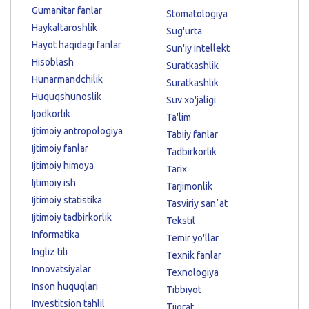
Gumanitar fanlar
Stomatologiya
Haykaltaroshlik
Sug'urta
Hayot haqidagi fanlar
Sun'iy intellekt
Hisoblash
Suratkashlik
Hunarmandchilik
Suratkashlik
Huquqshunoslik
Suv xo'jaligi
Ijodkorlik
Ta'lim
Ijtimoiy antropologiya
Tabiiy fanlar
Ijtimoiy fanlar
Tadbirkorlik
Ijtimoiy himoya
Tarix
Ijtimoiy ish
Tarjimonlik
Ijtimoiy statistika
Tasviriy sanʼat
Ijtimoiy tadbirkorlik
Tekstil
Informatika
Temir yo'llar
Ingliz tili
Texnik fanlar
Innovatsiyalar
Texnologiya
Inson huquqlari
Tibbiyot
Investitsion tahlil
Tijorat