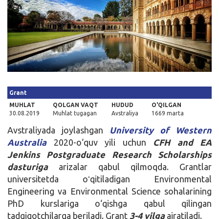
Kirish
Grant
MUHLAT
QOLGAN VAQT
HUDUD
O'QILGAN
30.08.2019
Muhlat tugagan
Avstraliya
1669 marta
Avstraliyada joylashgan
University of Western
Australia
2020-o‘quv yili uchun
CFH and EA
Jenkins Postgraduate Research Scholarships
dasturiga
arizalar qabul qilmoqda. Grantlar
universitetda oʻqitiladigan Environmental
Engineering va Environmental Science sohalarining
PhD kurslariga o‘qishga qabul qilingan
tadqiqotchilarga beriladi. Grant
3-4 yilga
ajratiladi.