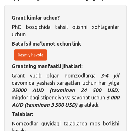
Grant kimlar uchun?
PhD bosqichida tahsil olishni xohlaganlar
uchun
Batafsil ma'lumot uchun link
Rasmiy havola
Grantning manfaatli jihatlari:
Grant yutib olgan nomzodlarga
3-4 yil
davomida yashash xarajatlari uchun har yilga
35000 AUD
(taxminan
24 500 USD
)
miqdoridagi stipendiya va sayohat uchun
5 000
AUD (taxminan 3 500 USD)
ajratiladi.
Talablar:
Nomzodlar quyidagi talablarga mos boʻlishi
kerak: