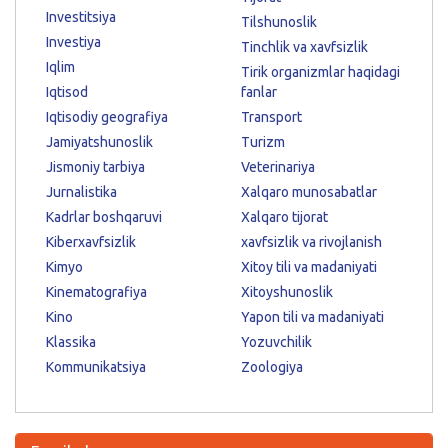
Investitsiya
Tilshunoslik
Investiya
Tinchlik va xavfsizlik
Iqlim
Tirik organizmlar haqidagi
Iqtisod
fanlar
Iqtisodiy geografiya
Transport
Jamiyatshunoslik
Turizm
Jismoniy tarbiya
Veterinariya
Jurnalistika
Xalqaro munosabatlar
Kadrlar boshqaruvi
Xalqaro tijorat
Kiberxavfsizlik
xavfsizlik va rivojlanish
Kimyo
Xitoy tili va madaniyati
Kinematografiya
Xitoyshunoslik
Kino
Yapon tili va madaniyati
Klassika
Yozuvchilik
Kommunikatsiya
Zoologiya