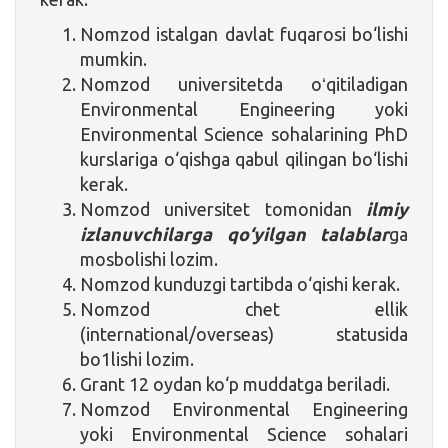
Nomzod istalgan davlat fuqarosi bo‘lishi
mumkin.
Nomzod universitetda oʻqitiladigan
Environmental Engineering yoki
Environmental Science sohalarining PhD
kurslariga o‘qishga qabul qilingan bo‘lishi
kerak.
Nomzod universitet tomonidan
ilmiy
izlanuvchilarga qo‘yilgan talablar
ga
mosbolishi lozim.
Nomzod kunduzgi tartibda o‘qishi kerak.
Nomzod chet ellik
(international/overseas) statusida
bo1lishi lozim.
Grant 12 oydan ko‘p muddatga beriladi.
Nomzod Environmental Engineering
yoki Environmental Science sohalari