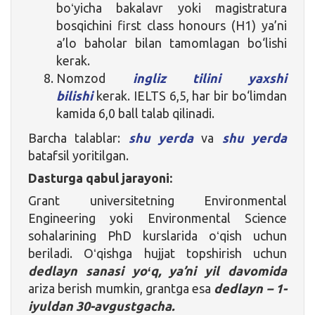
boʻyicha bakalavr yoki magistratura
bosqichini first class honours (H1) ya’ni
a’lo baholar bilan tamomlagan bo‘lishi
kerak.
Nomzod
ingliz tilini yaxshi
bilishi
kerak. IELTS 6,5, har bir bo‘limdan
kamida 6,0 ball talab qilinadi.
Barcha talablar:
shu yerda
va
shu yerda
batafsil yoritilgan.
Dasturga qabul jarayoni:
Grant universitetning Environmental
Engineering yoki Environmental Science
sohalarining PhD kurslarida oʻqish uchun
beriladi. Oʻqishga hujjat topshirish uchun
dedlayn sanasi yoʻq, ya’ni yil davomida
ariza berish mumkin, grantga esa
dedlayn – 1-
iyuldan 30-avgustgacha.