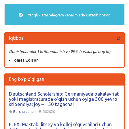
Yangiliklarni
telegram
kanalimizda kuzatib boring
Iqtibos
Donishmandlik 1% ilhomlanish va 99% harakatga bog’liq
- Tomas Edison
Eng ko'p o'qilgan
Deutschland Scholarship: Germaniyada bakalavriat
yoki magistraturada oʻqish uchun oyiga 300 yevro
stipendiya; joy – 150 tagacha!
Barcha soha
|
302020
FLEX: Maktab, litsey va kollej oʻquvchilari uchun