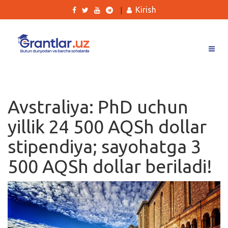
Kirish
|
Grantlar
Tanlovlar
Avstraliya: PhD uchun
Ishlar
yillik 24 500 AQSh dollar
Kurslar
stipendiya; sayohatga 3
Blog
500 AQSh dollar beriladi!
Yana
Qidirish