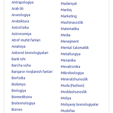
Antrapologiya
Madaniyat
Arab tili
Mantiq
Arxeologiya
Marketing
Arxitektura
Mashinasozlik
Astrofizika
Matematika
Astronomiya
Media
Atrof-muhit fanlari
Menejment
Aviatsiya
Mental Salomatlik
Axborot texnologiyalari
Metallurgiya
Bank ishi
Mexanika
Barcha soha
Mexatronika
Barqaror rivojlanish fanlari
Mikrobiologiya
Biofizika
Mineralshunoslik
Biokimyo
Moda (Fashion)
Biologiya
Moddashunoslik
Biomeditsina
Moliya
Biotexnologiya
Moliyaviy texnologiyalar
Biznes
Mudofaa