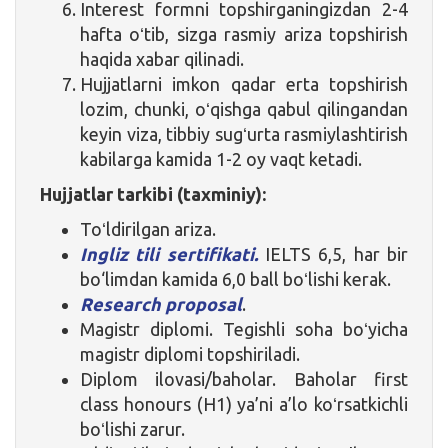
Interest formni topshirganingizdan 2-4
hafta oʻtib, sizga rasmiy ariza topshirish
haqida xabar qilinadi.
Hujjatlarni imkon qadar erta topshirish
lozim, chunki, oʻqishga qabul qilingandan
keyin viza, tibbiy sugʻurta rasmiylashtirish
kabilarga kamida 1-2 oy vaqt ketadi.
Hujjatlar tarkibi (taxminiy):
Toʻldirilgan ariza.
Ingliz tili sertifikati.
IELTS 6,5, har bir
bo‘limdan kamida 6,0 ball boʻlishi kerak.
Research proposal
.
Magistr diplomi. Tegishli soha boʻyicha
magistr diplomi topshiriladi.
Diplom ilovasi/baholar. Baholar first
class honours (H1) ya’ni a’lo koʻrsatkichli
boʻlishi zarur.