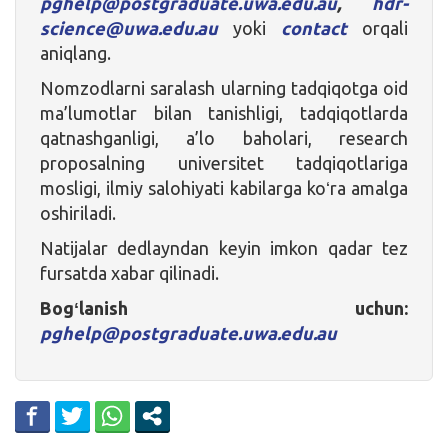
pghelp@postgraduate.uwa.edu.au
,
hdr-
science@uwa.edu.au
yoki
contact
orqali
aniqlang.
Nomzodlarni saralash ularning tadqiqotga oid
ma’lumotlar bilan tanishligi, tadqiqotlarda
qatnashganligi, a’lo baholari, research
proposalning universitet tadqiqotlariga
mosligi, ilmiy salohiyati kabilarga koʻra amalga
oshiriladi.
Natijalar dedlayndan keyin imkon qadar tez
fursatda xabar qilinadi.
Bogʻlanish uchun:
pghelp@postgraduate.uwa.edu.au