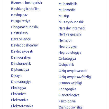
Biznesni boshqarish
Muhandislik
Boshlang'ich ta'lim
Multimedia
Boshqaruv
Musiqa
Buxgalteriya
Muzeyshunoslik
Chegarashunoslik
Narsalar interneti
Dasturlash
Neft va gaz ishi
Data Science
Nemis tili
Davlat boshqaruvi
Nevrologiya
Davlat siyosati
Neyrobiologiya
Demografiya
Onkologiya
Dinshunoslik
Oshpazlik
Diplomatiya
Oziq-ovqat sanoati
Dizayn
Oziq-ovqat xavfsizligi
Dramaturgiya
Oʻrmon xoʻjaligi
Ekologiya
Pedagogika
Ekoturizm
Planetologiya
Elektronika
Psixologiya
Elektrotexnika
Qishloq xo'jaligi