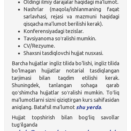
Oldingi ilmiy darajalar haqidagi ma’lumot.
Nashrlar (maqola/ishlanmaning faqat
sarlavhasi, rejasi va mazmuni haqidagi
qisqacha ma’lumot berilishi kerak).
Konferensiyadagi tezislar.
Tavsiyanoma soʻralishi mumkin.
CV/Rezyume.
Shaxsni tasdiqlovchi hujjat nusxasi.
Barcha hujjatlar ingliz tilida bo‘lishi, ingliz tilida
bo‘lmagan hujjatlar notarial tasdiqlangan
tarjimasi bilan taqdim etilishi kerak.
Shuningdek, tanlangan sohaga qarab
qoʻshimcha hujjatlar soʻralishi mumkin. Toʻliq
ma’lumotlarni sizni qiziqtirgan kurs sahifasidan
aniqlang. Batafsil ma’lumot
shu yerda
.
Hujjat topshirish bilan bogʻliq savollar
tugʻilganda