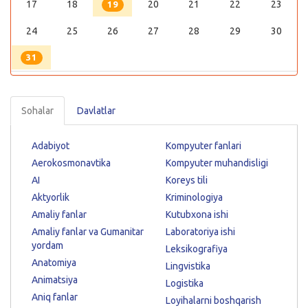
17
18
20
21
22
23
19
24
25
26
27
28
29
30
31
Sohalar
Davlatlar
Adabiyot
Kompyuter fanlari
Aerokosmonavtika
Kompyuter muhandisligi
AI
Koreys tili
Aktyorlik
Kriminologiya
Amaliy fanlar
Kutubxona ishi
Amaliy fanlar va Gumanitar
Laboratoriya ishi
yordam
Leksikografiya
Anatomiya
Lingvistika
Animatsiya
Logistika
Aniq fanlar
Loyihalarni boshqarish