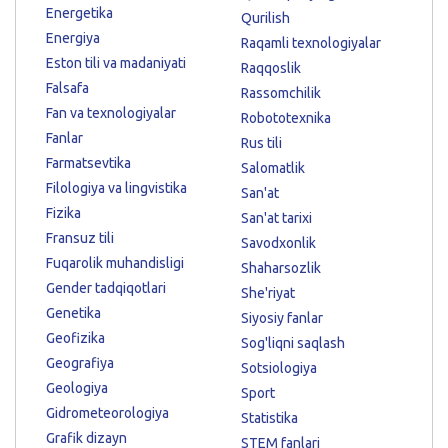
Energetika
Qurilish
Energiya
Raqamli texnologiyalar
Eston tili va madaniyati
Raqqoslik
Falsafa
Rassomchilik
Fan va texnologiyalar
Robototexnika
Fanlar
Rus tili
Farmatsevtika
Salomatlik
Filologiya va lingvistika
San'at
Fizika
San'at tarixi
Fransuz tili
Savodxonlik
Fuqarolik muhandisligi
Shaharsozlik
Gender tadqiqotlari
She'riyat
Genetika
Siyosiy fanlar
Geofizika
Sog'liqni saqlash
Geografiya
Sotsiologiya
Geologiya
Sport
Gidrometeorologiya
Statistika
Grafik dizayn
STEM fanlari