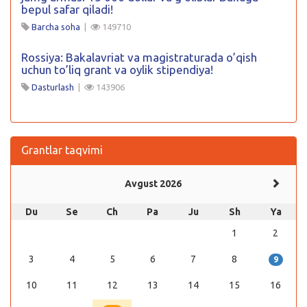
bepul safar qiladi!
Barcha soha
|
149710
Rossiya: Bakalavriat va magistraturada o’qish
uchun to’liq grant va oylik stipendiya!
Dasturlash
|
143906
Grantlar taqvimi
Avgust 2026
Du
Se
Ch
Pa
Ju
Sh
Ya
1
2
3
4
5
6
7
8
9
10
11
12
13
14
15
16