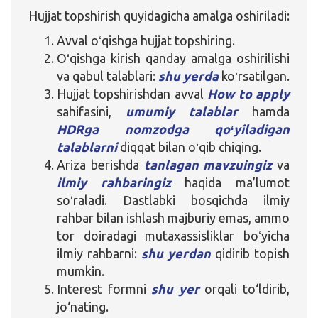
Hujjat topshirish quyidagicha amalga oshiriladi:
Avval oʻqishga hujjat topshiring.
Oʻqishga kirish qanday amalga oshirilishi
va qabul talablari:
shu yerda
koʻrsatilgan.
Hujjat topshirishdan avval
How to apply
sahifasini,
umumiy talablar
hamda
HDRga nomzodga qoʻyiladigan
talablarni
diqqat bilan oʻqib chiqing.
Ariza berishda
tanlagan mavzuingiz
va
ilmiy rahbaringiz
haqida ma’lumot
soʻraladi. Dastlabki bosqichda ilmiy
rahbar bilan ishlash majburiy emas, ammo
tor doiradagi mutaxassisliklar boʻyicha
ilmiy rahbarni:
shu yerdan
qidirib topish
mumkin.
Interest formni
shu yer
orqali to‘ldirib,
jo‘nating.