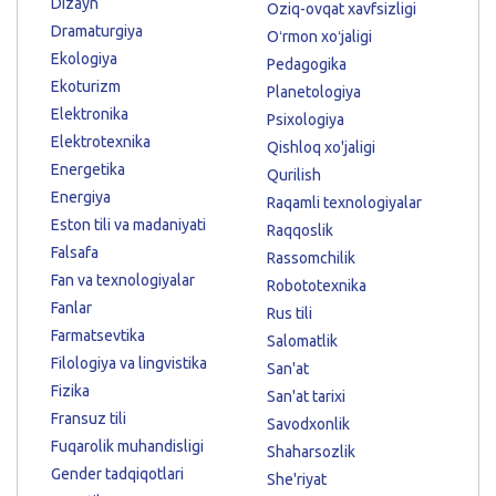
Dizayn
Oziq-ovqat xavfsizligi
Dramaturgiya
Oʻrmon xoʻjaligi
Ekologiya
Pedagogika
Ekoturizm
Planetologiya
Elektronika
Psixologiya
Elektrotexnika
Qishloq xo'jaligi
Energetika
Qurilish
Energiya
Raqamli texnologiyalar
Eston tili va madaniyati
Raqqoslik
Falsafa
Rassomchilik
Fan va texnologiyalar
Robototexnika
Fanlar
Rus tili
Farmatsevtika
Salomatlik
Filologiya va lingvistika
San'at
Fizika
San'at tarixi
Fransuz tili
Savodxonlik
Fuqarolik muhandisligi
Shaharsozlik
Gender tadqiqotlari
She'riyat