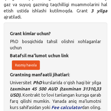
gaz va suyuq gazning taqchilligi muammolarini hal
etish ustida ishlashi kutilmoqda. Grant
3 yilga
ajratiladi.
Grant kimlar uchun?
PhD bosqichida tahsil olishni xohlaganlar
uchun
Batafsil ma'lumot uchun link
Rasmiy havola
Grantning manfaatli jihatlari:
Universitet
PhD
kurslarida oʻqish haqi bir yilga
taxminan 45 500 AUD (taxminan 31310,33
USD).
Kontrakt toʻlovi tanlangan kursga qarab
farq qilishi mumkin. Yanada aniq ma’lumotni
kurs sahifasidan yoki
Fee calculator
dan oling.