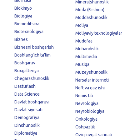
Biofizika
Mineralshunoslik
Biokimyo
Moda (Fashion)
Biologiya
Moddashunoslik
Biomeditsina
Moliya
Biotexnologiya
Moliyaviy texnologiyalar
Biznes
Mudofaa
Biznesni boshqarish
Muhandislik
Boshlang'ich ta'lim
Multimedia
Boshqaruv
Musiqa
Buxgalteriya
Muzeyshunoslik
Chegarashunoslik
Narsalar interneti
Dasturlash
Neft va gaz ishi
Data Science
Nemis tili
Davlat boshqaruvi
Nevrologiya
Davlat siyosati
Neyrobiologiya
Demografiya
Onkologiya
Dinshunoslik
Oshpazlik
Diplomatiya
Oziq-ovqat sanoati