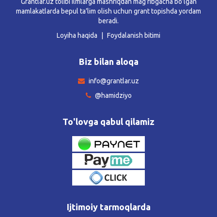
Grantlar.uz tolibi ilmlarga mashriqdan mag’ribgacha bo’lgan
mamlakatlarda bepul ta’lim olish uchun grant topishda yordam
beradi.
Loyiha haqida
Foydalanish bitimi
Biz bilan aloqa
info@grantlar.uz
@hamidziyo
To'lovga qabul qilamiz
Ijtimoiy tarmoqlarda