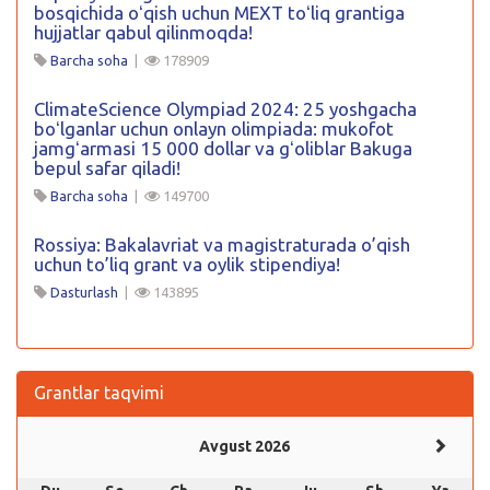
bosqichida oʻqish uchun MEXT toʻliq grantiga
hujjatlar qabul qilinmoqda!
Barcha soha
|
178909
ClimateScience Olympiad 2024: 25 yoshgacha
boʻlganlar uchun onlayn olimpiada: mukofot
jamgʻarmasi 15 000 dollar va gʻoliblar Bakuga
bepul safar qiladi!
Barcha soha
|
149700
Rossiya: Bakalavriat va magistraturada o’qish
uchun to’liq grant va oylik stipendiya!
Dasturlash
|
143895
Grantlar taqvimi
Avgust 2026