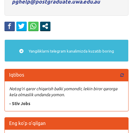
pghelp@postgraduate.uwa.edu.au
Yangiliklarni
telegram
kanalimizda kuzatib boring
Iqtibos
Notog’ri qaror chiqarish balki yomondir, lekin biror qarorga
kela olmaslik undanda yomon.
- Stiv Jobs
Eng ko'p o'qilgan