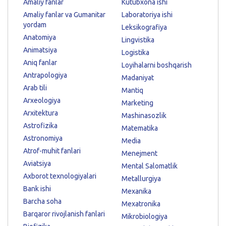
Amaliy fanlar
Kutubxona ishi
Amaliy fanlar va Gumanitar
Laboratoriya ishi
yordam
Leksikografiya
Anatomiya
Lingvistika
Animatsiya
Logistika
Aniq fanlar
Loyihalarni boshqarish
Antrapologiya
Madaniyat
Arab tili
Mantiq
Arxeologiya
Marketing
Arxitektura
Mashinasozlik
Astrofizika
Matematika
Astronomiya
Media
Atrof-muhit fanlari
Menejment
Aviatsiya
Mental Salomatlik
Axborot texnologiyalari
Metallurgiya
Bank ishi
Mexanika
Barcha soha
Mexatronika
Barqaror rivojlanish fanlari
Mikrobiologiya