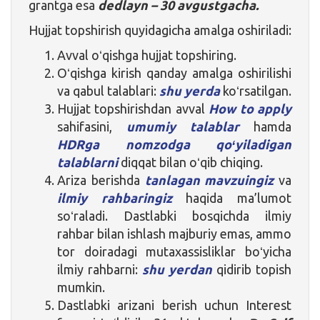
grantga esa
dedlayn – 30 avgustgacha.
Hujjat topshirish quyidagicha amalga oshiriladi:
Avval oʻqishga hujjat topshiring.
Oʻqishga kirish qanday amalga oshirilishi
va qabul talablari:
shu yerda
koʻrsatilgan.
Hujjat topshirishdan avval
How to apply
sahifasini,
umumiy talablar
hamda
HDRga nomzodga qoʻyiladigan
talablarni
diqqat bilan oʻqib chiqing.
Ariza berishda
tanlagan mavzuingiz
va
ilmiy rahbaringiz
haqida ma’lumot
soʻraladi. Dastlabki bosqichda ilmiy
rahbar bilan ishlash majburiy emas, ammo
tor doiradagi mutaxassisliklar boʻyicha
ilmiy rahbarni:
shu yerdan
qidirib topish
mumkin.
Dastlabki arizani berish uchun Interest