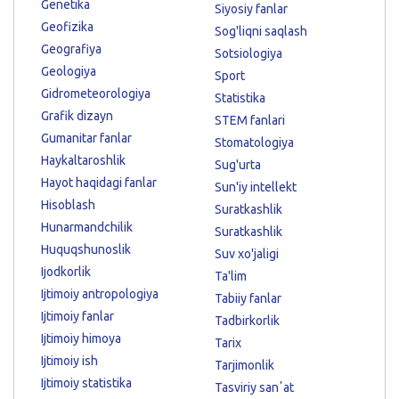
Genetika
Siyosiy fanlar
Geofizika
Sog'liqni saqlash
Geografiya
Sotsiologiya
Geologiya
Sport
Gidrometeorologiya
Statistika
Grafik dizayn
STEM fanlari
Gumanitar fanlar
Stomatologiya
Haykaltaroshlik
Sug'urta
Hayot haqidagi fanlar
Sun'iy intellekt
Hisoblash
Suratkashlik
Hunarmandchilik
Suratkashlik
Huquqshunoslik
Suv xo'jaligi
Ijodkorlik
Ta'lim
Ijtimoiy antropologiya
Tabiiy fanlar
Ijtimoiy fanlar
Tadbirkorlik
Ijtimoiy himoya
Tarix
Ijtimoiy ish
Tarjimonlik
Ijtimoiy statistika
Tasviriy sanʼat