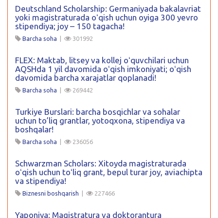
Deutschland Scholarship: Germaniyada bakalavriat
yoki magistraturada oʻqish uchun oyiga 300 yevro
stipendiya; joy – 150 tagacha!
Barcha soha
|
301992
FLEX: Maktab, litsey va kollej oʻquvchilari uchun
AQSHda 1 yil davomida oʻqish imkoniyati; oʻqish
davomida barcha xarajatlar qoplanadi!
Barcha soha
|
269442
Turkiye Burslari: barcha bosqichlar va sohalar
uchun to’liq grantlar, yotoqxona, stipendiya va
boshqalar!
Barcha soha
|
236056
Schwarzman Scholars: Xitoyda magistraturada
oʻqish uchun toʻliq grant, bepul turar joy, aviachipta
va stipendiya!
Biznesni boshqarish
|
227466
Yaponiya: Magistratura va doktorantura