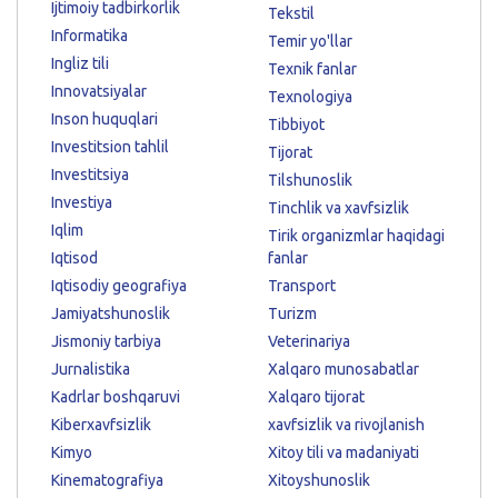
Ijtimoiy tadbirkorlik
Tekstil
Informatika
Temir yo'llar
Ingliz tili
Texnik fanlar
Innovatsiyalar
Texnologiya
Inson huquqlari
Tibbiyot
Investitsion tahlil
Tijorat
Investitsiya
Tilshunoslik
Investiya
Tinchlik va xavfsizlik
Iqlim
Tirik organizmlar haqidagi
Iqtisod
fanlar
Iqtisodiy geografiya
Transport
Jamiyatshunoslik
Turizm
Jismoniy tarbiya
Veterinariya
Jurnalistika
Xalqaro munosabatlar
Kadrlar boshqaruvi
Xalqaro tijorat
Kiberxavfsizlik
xavfsizlik va rivojlanish
Kimyo
Xitoy tili va madaniyati
Kinematografiya
Xitoyshunoslik