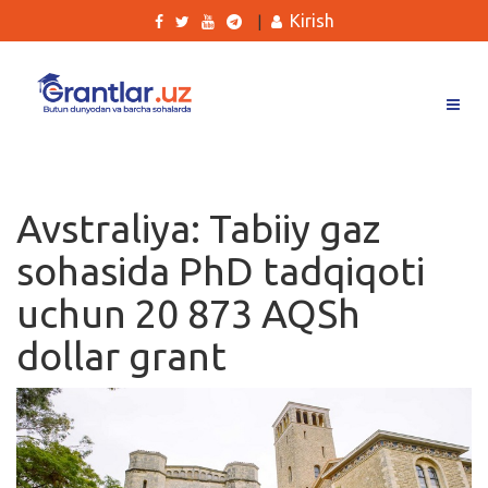
Kirish
|
Grantlar
Tanlovlar
Avstraliya: Tabiiy gaz
Ishlar
sohasida PhD tadqiqoti
Kurslar
uchun 20 873 AQSh
Blog
dollar grant
Yana
Qidirish