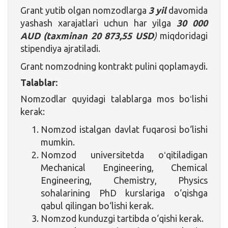
Grant yutib olgan nomzodlarga
3 yil
davomida
yashash xarajatlari uchun har yilga
30 000
AUD
(taxminan
20 873,55 USD
)
miqdoridagi
stipendiya ajratiladi.
Grant nomzodning kontrakt pulini qoplamaydi.
Talablar:
Nomzodlar quyidagi talablarga mos boʻlishi
kerak:
Nomzod istalgan davlat fuqarosi bo‘lishi
mumkin.
Nomzod universitetda oʻqitiladigan
Mechanical Engineering, Chemical
Engineering, Chemistry, Physics
sohalarining PhD kurslariga o‘qishga
qabul qilingan bo‘lishi kerak.
Nomzod kunduzgi tartibda o‘qishi kerak.