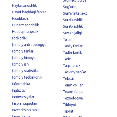
Stomatologiya
Haykaltaroshlik
Sug'urta
Hayot haqidagi fanlar
Sun'iy intellekt
Hisoblash
Suratkashlik
Hunarmandchilik
Suratkashlik
Huquqshunoslik
Suv xo'jaligi
Ijodkorlik
Ta'lim
Ijtimoiy antropologiya
Tabiiy fanlar
Ijtimoiy fanlar
Tadbirkorlik
Ijtimoiy himoya
Tarix
Ijtimoiy ish
Tarjimonlik
Ijtimoiy statistika
Tasviriy sanʼat
Ijtimoiy tadbirkorlik
Tekstil
Informatika
Temir yo'llar
Ingliz tili
Texnik fanlar
Innovatsiyalar
Texnologiya
Inson huquqlari
Tibbiyot
Investitsion tahlil
Tijorat
Investitsiya