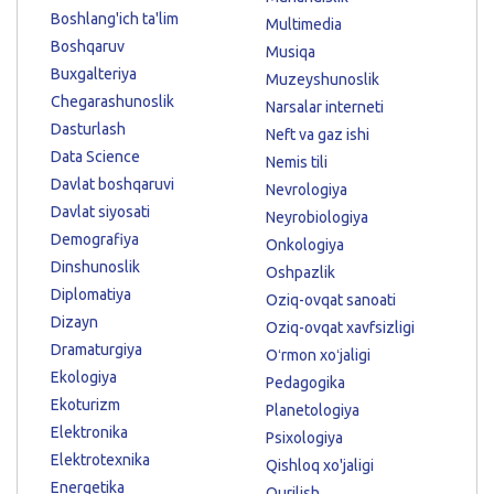
Boshlang'ich ta'lim
Multimedia
Boshqaruv
Musiqa
Buxgalteriya
Muzeyshunoslik
Chegarashunoslik
Narsalar interneti
Dasturlash
Neft va gaz ishi
Data Science
Nemis tili
Davlat boshqaruvi
Nevrologiya
Davlat siyosati
Neyrobiologiya
Demografiya
Onkologiya
Dinshunoslik
Oshpazlik
Diplomatiya
Oziq-ovqat sanoati
Dizayn
Oziq-ovqat xavfsizligi
Dramaturgiya
Oʻrmon xoʻjaligi
Ekologiya
Pedagogika
Ekoturizm
Planetologiya
Elektronika
Psixologiya
Elektrotexnika
Qishloq xo'jaligi
Energetika
Qurilish