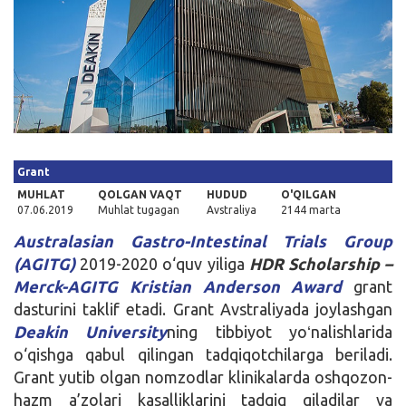
Kirish
Grant
MUHLAT
QOLGAN VAQT
HUDUD
O'QILGAN
07.06.2019
Muhlat tugagan
Avstraliya
2144 marta
Australasian Gastro-Intestinal Trials Group
(AGITG)
2019-2020 o‘quv yiliga
HDR Scholarship –
Merck-AGITG Kristian Anderson Award
grant
dasturini taklif etadi. Grant Avstraliyada joylashgan
Deakin University
ning tibbiyot yoʻnalishlarida
o‘qishga qabul qilingan tadqiqotchilarga beriladi.
Grant yutib olgan nomzodlar klinikalarda oshqozon-
hazm a’zolari kasalliklarini tadqiq qiladilar va