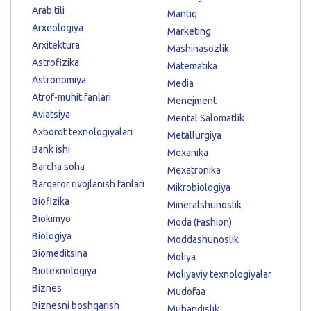
Arab tili
Mantiq
Arxeologiya
Marketing
Arxitektura
Mashinasozlik
Astrofizika
Matematika
Astronomiya
Media
Atrof-muhit fanlari
Menejment
Aviatsiya
Mental Salomatlik
Axborot texnologiyalari
Metallurgiya
Bank ishi
Mexanika
Barcha soha
Mexatronika
Barqaror rivojlanish fanlari
Mikrobiologiya
Biofizika
Mineralshunoslik
Biokimyo
Moda (Fashion)
Biologiya
Moddashunoslik
Biomeditsina
Moliya
Biotexnologiya
Moliyaviy texnologiyalar
Biznes
Mudofaa
Biznesni boshqarish
Muhandislik