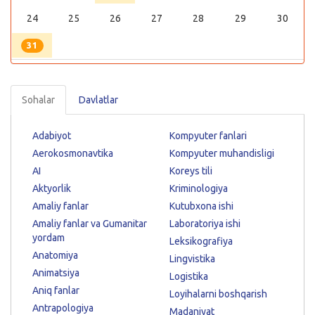
24
25
26
27
28
29
30
31
Sohalar
Davlatlar
Adabiyot
Kompyuter fanlari
Aerokosmonavtika
Kompyuter muhandisligi
AI
Koreys tili
Aktyorlik
Kriminologiya
Amaliy fanlar
Kutubxona ishi
Amaliy fanlar va Gumanitar
Laboratoriya ishi
yordam
Leksikografiya
Anatomiya
Lingvistika
Animatsiya
Logistika
Aniq fanlar
Loyihalarni boshqarish
Antrapologiya
Madaniyat