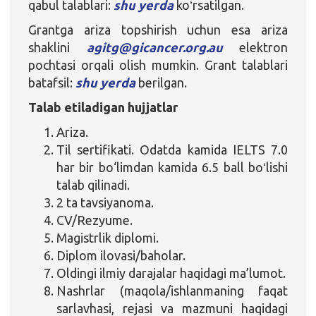
qabul talablari:
shu yerda
koʻrsatilgan.
Grantga ariza topshirish uchun esa ariza
shaklini
agitg@gicancer.org.au
elektron
pochtasi orqali olish mumkin. Grant talablari
batafsil:
shu yerda
berilgan.
Talab etiladigan hujjatlar
Ariza.
Til sertifikati. Odatda kamida IELTS 7.0
har bir bo‘limdan kamida 6.5 ball boʻlishi
talab qilinadi.
2 ta tavsiyanoma.
CV/Rezyume.
Magistrlik diplomi.
Diplom ilovasi/baholar.
Oldingi ilmiy darajalar haqidagi ma’lumot.
Nashrlar (maqola/ishlanmaning faqat
sarlavhasi, rejasi va mazmuni haqidagi