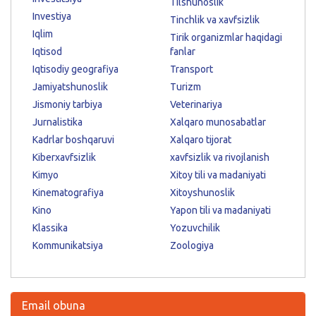
Tilshunoslik
Investiya
Tinchlik va xavfsizlik
Iqlim
Tirik organizmlar haqidagi
Iqtisod
fanlar
Iqtisodiy geografiya
Transport
Jamiyatshunoslik
Turizm
Jismoniy tarbiya
Veterinariya
Jurnalistika
Xalqaro munosabatlar
Kadrlar boshqaruvi
Xalqaro tijorat
Kiberxavfsizlik
xavfsizlik va rivojlanish
Kimyo
Xitoy tili va madaniyati
Kinematografiya
Xitoyshunoslik
Kino
Yapon tili va madaniyati
Klassika
Yozuvchilik
Kommunikatsiya
Zoologiya
Email obuna