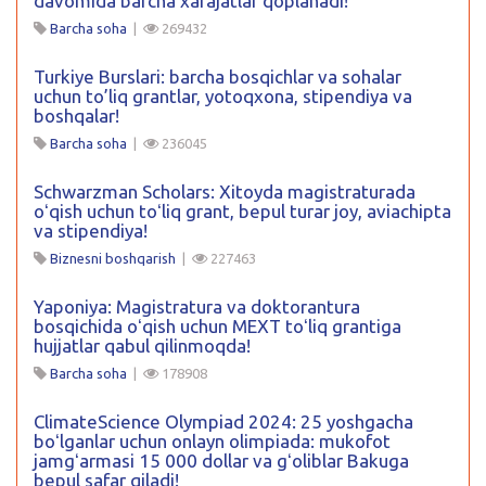
davomida barcha xarajatlar qoplanadi!
Barcha soha
|
269432
Turkiye Burslari: barcha bosqichlar va sohalar
uchun to’liq grantlar, yotoqxona, stipendiya va
boshqalar!
Barcha soha
|
236045
Schwarzman Scholars: Xitoyda magistraturada
oʻqish uchun toʻliq grant, bepul turar joy, aviachipta
va stipendiya!
Biznesni boshqarish
|
227463
Yaponiya: Magistratura va doktorantura
bosqichida oʻqish uchun MEXT toʻliq grantiga
hujjatlar qabul qilinmoqda!
Barcha soha
|
178908
ClimateScience Olympiad 2024: 25 yoshgacha
boʻlganlar uchun onlayn olimpiada: mukofot
jamgʻarmasi 15 000 dollar va gʻoliblar Bakuga
bepul safar qiladi!