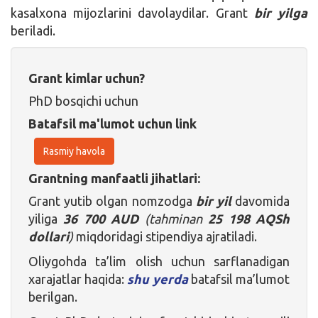
kasalxona mijozlarini davolaydilar. Grant
bir yilga
beriladi.
Grant kimlar uchun?
PhD bosqichi uchun
Batafsil ma'lumot uchun link
Rasmiy havola
Grantning manfaatli jihatlari:
Grant yutib olgan nomzodga
bir yil
davomida
yiliga
36 700 AUD
(tahminan
25 198 AQSh
dollari
)
miqdoridagi stipendiya ajratiladi.
Oliygohda ta’lim olish uchun sarflanadigan
xarajatlar haqida:
shu yerda
batafsil ma’lumot
berilgan.