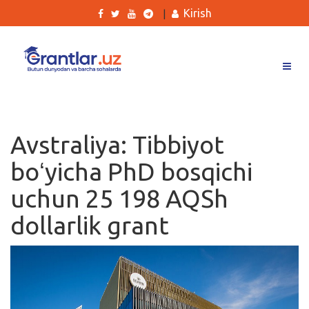
Kirish
|
Grantlar
Tanlovlar
Avstraliya: Tibbiyot
Ishlar
boʻyicha PhD bosqichi
Kurslar
uchun 25 198 AQSh
Blog
dollarlik grant
Yana
Qidirish