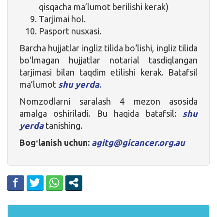
qisqacha ma’lumot berilishi kerak)
Tarjimai hol.
Pasport nusxasi.
Barcha hujjatlar ingliz tilida bo‘lishi, ingliz tilida
bo‘lmagan hujjatlar notarial tasdiqlangan
tarjimasi bilan taqdim etilishi kerak. Batafsil
ma’lumot
shu yerda
.
Nomzodlarni saralash 4 mezon asosida
amalga oshiriladi. Bu haqida batafsil:
shu
yerda
tanishing.
Bogʻlanish uchun:
agitg@gicancer.org.au