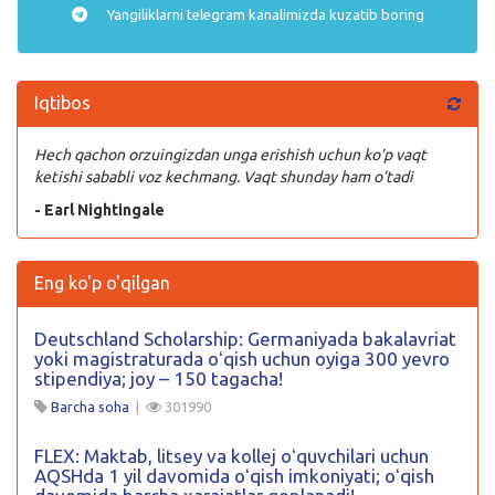
Yangiliklarni
telegram
kanalimizda kuzatib boring
Iqtibos
Hech qachon orzuingizdan unga erishish uchun ko’p vaqt
ketishi sababli voz kechmang. Vaqt shunday ham o’tadi
- Earl Nightingale
Eng ko'p o'qilgan
Deutschland Scholarship: Germaniyada bakalavriat
yoki magistraturada oʻqish uchun oyiga 300 yevro
stipendiya; joy – 150 tagacha!
Barcha soha
|
301990
FLEX: Maktab, litsey va kollej oʻquvchilari uchun
AQSHda 1 yil davomida oʻqish imkoniyati; oʻqish