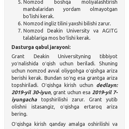
Nomzod boshqa moliyalashtirish
manbalaridan yordam olmayotgan
bo‘lishi kerak.
Nomzod ingliz tilini yaxshi bilishi zarur.
Nomzod Deakin University va AGITG
talablariga mos boʻlishi kerak.
Dasturga qabul jarayoni:
Grant Deakin Universityning tibbiyot
yoʻnalishida oʻqish uchun beriladi. Shuning
uchun nomzod avval oliygohga oʻqishga ariza
berishi kerak. Bundan soʻng esa grantga ariza
topshiriladi. Oʻqishga kirish uchun
dedlayn:
2019-yil 30-iyun
, grant uchun esa
2019-yil 7-
iyungacha
topshirilishi zarur. Grant yutib
olishni istasangiz, oʻqishga ertaroq ariza
bering.
Oʻqishga kirish qanday amalga oshirilishi va