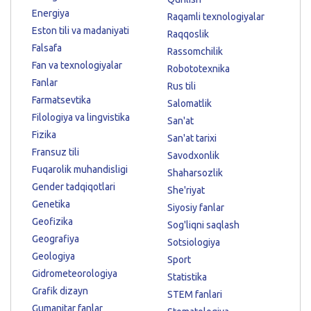
Energiya
Raqamli texnologiyalar
Eston tili va madaniyati
Raqqoslik
Falsafa
Rassomchilik
Fan va texnologiyalar
Robototexnika
Fanlar
Rus tili
Farmatsevtika
Salomatlik
Filologiya va lingvistika
San'at
Fizika
San'at tarixi
Fransuz tili
Savodxonlik
Fuqarolik muhandisligi
Shaharsozlik
Gender tadqiqotlari
She'riyat
Genetika
Siyosiy fanlar
Geofizika
Sog'liqni saqlash
Geografiya
Sotsiologiya
Geologiya
Sport
Gidrometeorologiya
Statistika
Grafik dizayn
STEM fanlari
Gumanitar fanlar