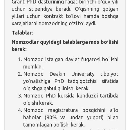
Grant PhD dasturining faqat birinchi oʻquv yili
uchun stipendiya beradi. Oʻqishning qolgan
yillari uchun kontrakt toʻlovi hamda boshqa
xarajatlarni nomzodning oʻzi toʻlaydi.
Talablar:
Nomzodlar
quyidagi
talablarga
mos
b
oʻ
lishi
kerak:
Nomzod istalgan davlat fuqarosi bo‘lishi
mumkin.
Nomzod Deakin University tibbiyot
yoʻnalishiga PhD tadqiqotchisi sifatida
o‘qishga qabul qilinishi kerak.
Nomzod PhD kursida kunduzgi tartibda
o‘qishi kerak.
Nomzod magistratura bosqichini a’lo
baholar (80% va undan yuqori) bilan
tamomlagan bo‘lishi kerak.