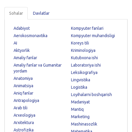
Sohalar
Davlatlar
Adabiyot
Kompyuter fanlari
Aerokosmonavtika
Kompyuter muhandisligi
AI
Koreys tili
Aktyorlik
Kriminologiya
Amaliy fanlar
Kutubxona ishi
Amaliy fanlar va Gumanitar
Laboratoriya ishi
yordam
Leksikografiya
Anatomiya
Lingvistika
Animatsiya
Logistika
Aniq fanlar
Loyihalarni boshqarish
Antrapologiya
Madaniyat
Arab tili
Mantiq
Arxeologiya
Marketing
Arxitektura
Mashinasozlik
Astrofizika
Matematika