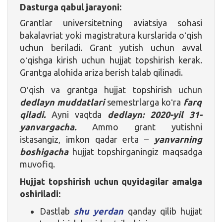
Dasturga qabul jarayoni:
Grantlar universitetning aviatsiya sohasi
bakalavriat yoki magistratura kurslarida oʻqish
uchun beriladi. Grant yutish uchun avval
oʻqishga kirish uchun hujjat topshirish kerak.
Grantga alohida ariza berish talab qilinadi.
Oʻqish va grantga hujjat topshirish uchun
dedlayn muddatlari
semestrlarga koʻra
farq
qiladi.
Ayni vaqtda
dedlayn: 2020-yil 31-
yanvargacha.
Ammo grant yutishni
istasangiz, imkon qadar erta –
yanvarning
boshigacha
hujjat topshirganingiz maqsadga
muvofiq.
Hujjat topshirish uchun quyidagilar amalga
oshiriladi:
Dastlab
shu yerdan
qanday qilib hujjat