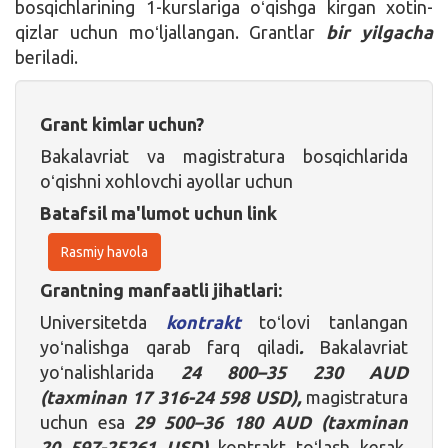
bosqichlarining 1-kurslariga oʻqishga kirgan xotin-
qizlar uchun moʻljallangan. Grantlar
bir yilgacha
beriladi.
Grant kimlar uchun?
Bakalavriat va magistratura bosqichlarida
oʻqishni xohlovchi ayollar uchun
Batafsil ma'lumot uchun link
Rasmiy havola
Grantning manfaatli jihatlari:
Universitetda
kontrakt
toʻlovi tanlangan
yoʻnalishga qarab farq qiladi
.
Bakalavriat
yoʻnalishlarida
24 800–35 230 AUD
(taxminan 17 316-24 598 USD),
magistratura
uchun esa
29 500–36 180 AUD (taxminan
20 597-25261 USD)
kontrakt toʻlash kerak.