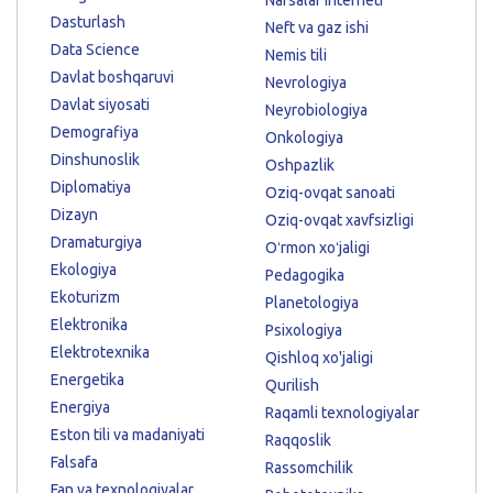
Dasturlash
Neft va gaz ishi
Data Science
Nemis tili
Davlat boshqaruvi
Nevrologiya
Davlat siyosati
Neyrobiologiya
Demografiya
Onkologiya
Dinshunoslik
Oshpazlik
Diplomatiya
Oziq-ovqat sanoati
Dizayn
Oziq-ovqat xavfsizligi
Dramaturgiya
Oʻrmon xoʻjaligi
Ekologiya
Pedagogika
Ekoturizm
Planetologiya
Elektronika
Psixologiya
Elektrotexnika
Qishloq xo'jaligi
Energetika
Qurilish
Energiya
Raqamli texnologiyalar
Eston tili va madaniyati
Raqqoslik
Falsafa
Rassomchilik
Fan va texnologiyalar