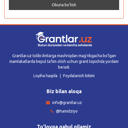
Grantlar.uz tolibi ilmlarga mashriqdan mag’ribgacha bo’lgan
mamlakatlarda bepul ta’lim olish uchun grant topishda yordam
beradi.
Loyiha haqida
Foydalanish bitimi
Biz bilan aloqa
info@grantlar.uz
@hamidziyo
To'lovga qabul qilamiz