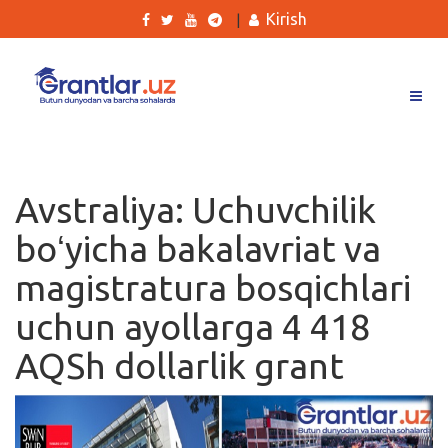
Kirish
|
Grantlar
Tanlovlar
Avstraliya: Uchuvchilik
Ishlar
boʻyicha bakalavriat va
Kurslar
magistratura bosqichlari
Blog
uchun ayollarga 4 418
Yana
AQSh dollarlik grant
Qidirish