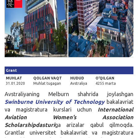
Kirish
Grant
MUHLAT
QOLGAN VAQT
HUDUD
O'QILGAN
31.01.2020
Muhlat tugagan
Avstraliya
4255 marta
Avstraliyaning Melburn shahrida joylashgan
Swinburne University of Technology
bakalavriat
va magistratura kurslari uchun
International
Aviation Women’s Association
Scholarship
dasturi
ga arizalar qabul qilmoqda.
Grantlar universitet bakalavriat va magistratura