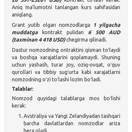
Aniq ma’lumotni tanlangan kurs sahifasidan
aniqlang.
Grant yutib olgan nomzodlarga
1 yilgacha
muddatga
kontrakt pulidan
6 500 AUD
(taxminan 4 418 USD)
chegirma qilinadi.
Dastur nomzodning ontraktini qisman toʻlaydi
va boshqa xarajatlarini qoplamaydi. Shuning
uchun yashash, turar joy, oziq-ovqat, oʻquv
qurollari va tibbiy sugʻurta kabi xarajatlarni
nomzodning oʻzi toʻlashi lozim boʻladi.
Talablar:
Nomzod quyidagi talablarga mos boʻlishi
kerak:
Avstraliya va Yangi Zelandiyadan tashqari
barcha davlatlardan nomzodlar ariza
bera oladi.