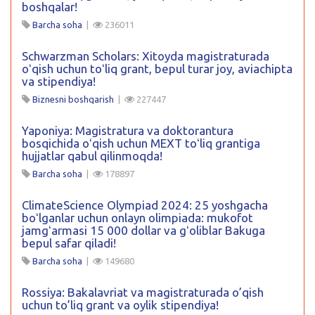
boshqalar!
Barcha soha
|
236011
Schwarzman Scholars: Xitoyda magistraturada
oʻqish uchun toʻliq grant, bepul turar joy, aviachipta
va stipendiya!
Biznesni boshqarish
|
227447
Yaponiya: Magistratura va doktorantura
bosqichida oʻqish uchun MEXT toʻliq grantiga
hujjatlar qabul qilinmoqda!
Barcha soha
|
178897
ClimateScience Olympiad 2024: 25 yoshgacha
boʻlganlar uchun onlayn olimpiada: mukofot
jamgʻarmasi 15 000 dollar va gʻoliblar Bakuga
bepul safar qiladi!
Barcha soha
|
149680
Rossiya: Bakalavriat va magistraturada o’qish
uchun to’liq grant va oylik stipendiya!