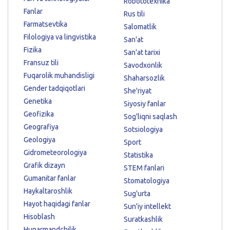
Robototexnika
Fanlar
Rus tili
Farmatsevtika
Salomatlik
Filologiya va lingvistika
San'at
Fizika
San'at tarixi
Fransuz tili
Savodxonlik
Fuqarolik muhandisligi
Shaharsozlik
Gender tadqiqotlari
She'riyat
Genetika
Siyosiy fanlar
Geofizika
Sog'liqni saqlash
Geografiya
Sotsiologiya
Geologiya
Sport
Gidrometeorologiya
Statistika
Grafik dizayn
STEM fanlari
Gumanitar fanlar
Stomatologiya
Haykaltaroshlik
Sug'urta
Hayot haqidagi fanlar
Sun'iy intellekt
Hisoblash
Suratkashlik
Hunarmandchilik