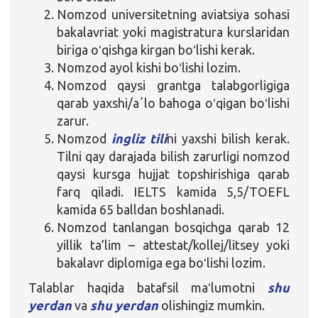
Nomzod universitetning aviatsiya sohasi
bakalavriat yoki magistratura kurslaridan
biriga oʻqishga kirgan boʻlishi kerak.
Nomzod ayol kishi boʻlishi lozim.
Nomzod qaysi grantga talabgorligiga
qarab yaxshi/aʼlo bahoga oʻqigan boʻlishi
zarur.
Nomzod
ingliz tili
ni yaxshi bilish kerak.
Tilni qay darajada bilish zarurligi nomzod
qaysi kursga hujjat topshirishiga qarab
farq qiladi. IELTS kamida 5,5/TOEFL
kamida 65 balldan boshlanadi.
Nomzod tanlangan bosqichga qarab 12
yillik ta’lim – attestat/kollej/litsey yoki
bakalavr diplomiga ega boʻlishi lozim.
Talablar haqida batafsil maʻlumotni
shu
yerdan
va
shu yerdan
olishingiz mumkin.