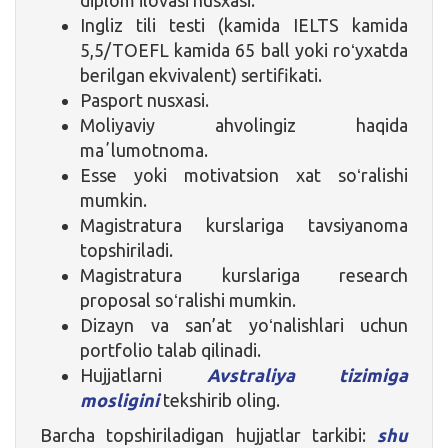
Ingliz tili testi (kamida IELTS kamida
5,5/TOEFL kamida 65 ball yoki roʻyxatda
berilgan ekvivalent) sertifikati.
Pasport nusxasi.
Moliyaviy ahvolingiz haqida
maʼlumotnoma.
Esse yoki motivatsion xat soʻralishi
mumkin.
Magistratura kurslariga tavsiyanoma
topshiriladi.
Magistratura kurslariga research
proposal soʻralishi mumkin.
Dizayn va san’at yoʻnalishlari uchun
portfolio talab qilinadi.
Hujjatlarni
Avstraliya tizimiga
mosligini
tekshirib oling.
Barcha topshiriladigan hujjatlar tarkibi:
shu