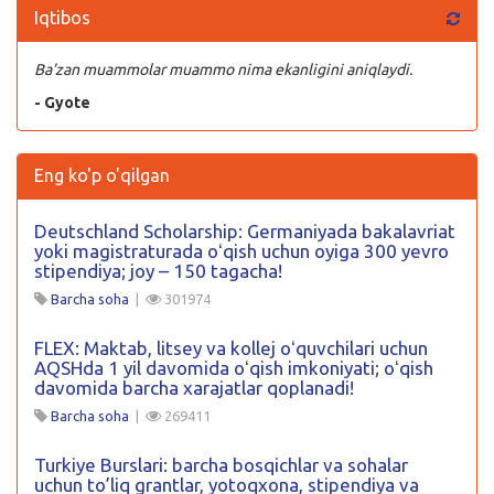
Iqtibos
Ba’zan muammolar muammo nima ekanligini aniqlaydi.
- Gyote
Eng ko'p o'qilgan
Deutschland Scholarship: Germaniyada bakalavriat
yoki magistraturada oʻqish uchun oyiga 300 yevro
stipendiya; joy – 150 tagacha!
Barcha soha
|
301974
FLEX: Maktab, litsey va kollej oʻquvchilari uchun
AQSHda 1 yil davomida oʻqish imkoniyati; oʻqish
davomida barcha xarajatlar qoplanadi!
Barcha soha
|
269411
Turkiye Burslari: barcha bosqichlar va sohalar
uchun to’liq grantlar, yotoqxona, stipendiya va