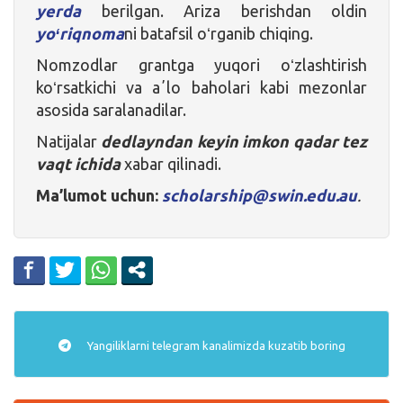
yerda
berilgan. Ariza berishdan oldin
yoʻriqnoma
ni batafsil oʻrganib chiqing.
Nomzodlar grantga yuqori oʻzlashtirish
koʻrsatkichi va aʼlo baholari kabi mezonlar
asosida saralanadilar.
Natijalar
dedlayndan keyin imkon qadar tez
vaqt ichida
xabar qilinadi.
Ma’lumot uchun:
scholarship@swin.edu.au
.
Yangiliklarni
telegram
kanalimizda kuzatib boring