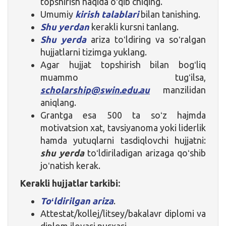
topshirish haqida oʻqib chiqing.
Umumiy
kirish talablari
bilan tanishing.
Shu yerdan
kerakli kursni tanlang.
Shu yerda
ariza toʻldiring va soʻralgan
hujjatlarni tizimga yuklang.
Agar hujjat topshirish bilan bogʻliq
muammo tugʻilsa,
scholarship@swin.edu.au
manzilidan
aniqlang.
Grantga esa 500 ta soʻz hajmda
motivatsion xat, tavsiyanoma yoki liderlik
hamda yutuqlarni tasdiqlovchi hujjatni:
shu yerda
toʻldiriladigan arizaga qoʻshib
joʻnatish kerak.
Kerakli hujjatlar tarkibi:
Toʻldirilgan ariza
.
Attestat/kollej/litsey/bakalavr diplomi va
diplom ilovasi nusxasi.