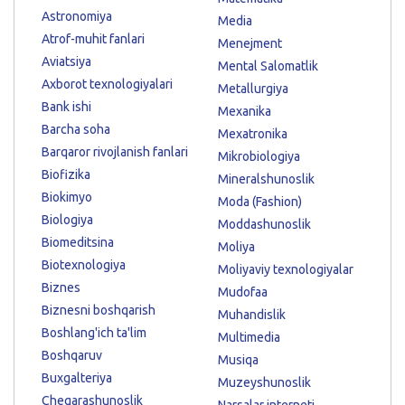
Astronomiya
Media
Atrof-muhit fanlari
Menejment
Aviatsiya
Mental Salomatlik
Axborot texnologiyalari
Metallurgiya
Bank ishi
Mexanika
Barcha soha
Mexatronika
Barqaror rivojlanish fanlari
Mikrobiologiya
Biofizika
Mineralshunoslik
Biokimyo
Moda (Fashion)
Biologiya
Moddashunoslik
Biomeditsina
Moliya
Biotexnologiya
Moliyaviy texnologiyalar
Biznes
Mudofaa
Biznesni boshqarish
Muhandislik
Boshlang'ich ta'lim
Multimedia
Boshqaruv
Musiqa
Buxgalteriya
Muzeyshunoslik
Chegarashunoslik
Narsalar interneti