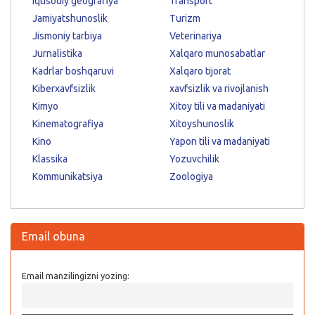
Iqtisodiy geografiya
Transport
Jamiyatshunoslik
Turizm
Jismoniy tarbiya
Veterinariya
Jurnalistika
Xalqaro munosabatlar
Kadrlar boshqaruvi
Xalqaro tijorat
Kiberxavfsizlik
xavfsizlik va rivojlanish
Kimyo
Xitoy tili va madaniyati
Kinematografiya
Xitoyshunoslik
Kino
Yapon tili va madaniyati
Klassika
Yozuvchilik
Kommunikatsiya
Zoologiya
Email obuna
Email manzilingizni yozing: