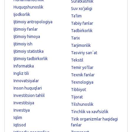
Suratkashlik
Huquqshunoslik
Suv xo'jaligi
Ijodkorlik
Ta'lim
Ijtimoiy antropologiya
Tabiiy fanlar
Ijtimoiy fanlar
Tadbirkorlik
Ijtimoiy himoya
Tarix
Ijtimoiy ish
Tarjimonlik
Ijtimoiy statistika
Tasviriy sanʼat
Ijtimoiy tadbirkorlik
Tekstil
Informatika
Temir yo'llar
Ingliz tili
Texnik fanlar
Innovatsiyalar
Texnologiya
Inson huquqlari
Tibbiyot
Investitsion tahlil
Tijorat
Investitsiya
Tilshunoslik
Investiya
Tinchlik va xavfsizlik
Iqlim
Tirik organizmlar haqidagi
Iqtisod
fanlar