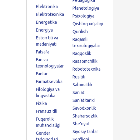
Pedagogika
Elektronika
Planetologiya
Elektrotexnika
Psixologiya
Energetika
Qishloq xo'jaligi
Energiya
Qurilish
Eston tili va
Raqamli
madaniyati
texnologiyalar
Falsafa
Raqqoslik
Fan va
Rassomchilik
texnologiyalar
Robototexnika
Fanlar
Rus tili
Farmatsevtika
Salomatlik
Filologiya va
San'at
lingvistika
San'at tarixi
Fizika
Savodxonlik
Fransuz tili
Shaharsozlik
Fuqarolik
She'riyat
muhandisligi
Siyosiy fanlar
Gender
tadqiqotlari
Sog'liqni