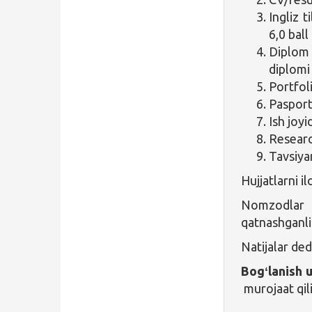
Ingliz t
6,0 ball
Diplom 
diplomi 
Portfol
Pasport
Ish joy
Researc
Tavsiya
Hujjatlarni i
Nomzodlar a
qatnashganli
Natijalar de
Bogʻlanish 
murojaat qil