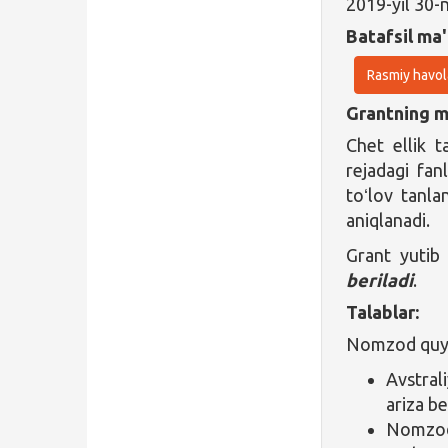
2019-yil 30
Batafsil ma'
Rasmiy havol
Grantning ma
Chet ellik 
rejadagi fan
toʻlov tanla
aniqlanadi.
Grant yutib
beriladi
.
Talablar:
Nomzod quyid
Avstral
ariza be
Nomzod