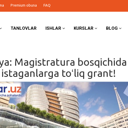
ma
Premium obuna
FAQ
TANLOVLAR
ISHLAR
KURSLAR
BLOG
iya: Magistratura bosqichida
 istaganlarga toʻliq grant!