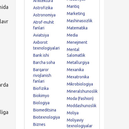
Arxitektura
mida
Mantiq
Astrofizika
Marketing
Astronomiya
lavr
Mashinasozlik
Atrof-muhit
fanlari
Matematika
Aviatsiya
Media
Axborot
Menejment
texnologiyalari
Mental
Bank ishi
Salomatlik
Barcha soha
Metallurgiya
Barqaror
Mexanika
rivojlanish
Mexatronika
fanlari
arda
Mikrobiologiya
Biofizika
Mineralshunoslik
Biokimyo
Moda (Fashion)
Biologiya
Moddashunoslik
Biomeditsina
liga
Moliya
Biotexnologiya
Moliyaviy
Biznes
texnologiyalar