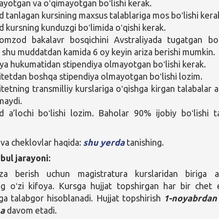
yotgan va oʻqimayotgan boʻlishi kerak.
tanlagan kursining maxsus talablariga mos boʻlishi kera
kursning kunduzgi boʻlimida oʻqishi kerak.
omzod bakalavr bosqichini Avstraliyada tugatgan boʻ
 shu muddatdan kamida 6 oy keyin ariza berishi mumkin.
iya hukumatidan stipendiya olmayotgan boʻlishi kerak.
itetdan boshqa stipendiya olmayotgan boʻlishi lozim.
tetning transmilliy kurslariga oʻqishga kirgan talabalar a
maydi.
a’lochi boʻlishi lozim. Baholar 90% ijobiy boʻlishi t
 va cheklovlar haqida:
shu yerda
tanishing.
bul jarayoni:
za berish uchun magistratura kurslaridan biriga a
ng oʻzi kifoya. Kursga hujjat topshirgan har bir chet e
ga talabgor hisoblanadi. Hujjat topshirish
1-noyabrdan
ha
davom etadi.