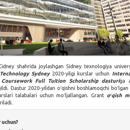
Cidney shahrida joylashgan Sidney texnologiya univers
f Technology Sydney
2020-yilgi kurslar uchun
Interna
Coursework Full Tuition Scholarship dasturi
ga a
qildi. Dastur 2020-yildan oʻqishni boshlamoqchi boʻlgan
rslari talabalari uchun moʻljallangan. Grant
oʻqish m
iladi.
r uchun?