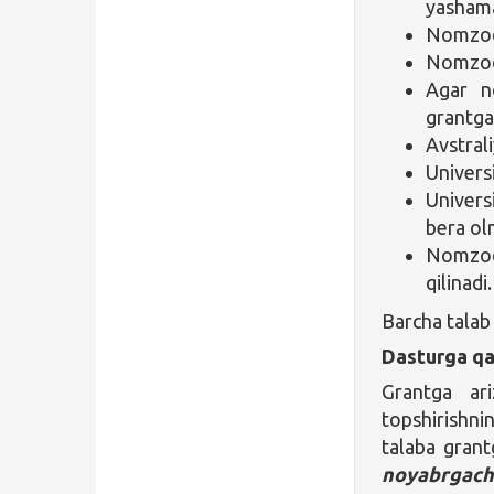
yashama
Nomzod 
Nomzod 
Agar n
grantga
Avstral
Univers
Universi
bera ol
Nomzod 
qilinadi.
Barcha talab
Dasturga qa
Grantga ari
topshirishni
talaba grant
noyabrgac