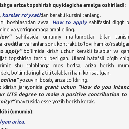
ishga ariza topshirish quyidagicha amalga oshiriladi:
,
kurslar roʻyxati
dan kerakli kursini tanlang.
nni boshlashdan avval
How to apply
sahifasini diqqt b
iqing va yoʻriqnomaga amal qiling.
iew”
sahifasida umumiy maʼlumotlar bilan tanishi
 kreditlar va fanlar soni, kontrakt toʻlovi ham koʻrsatilga
o apply”
boʻlimida kirish uchun kerakli talablar va qa
jjat topshirish tartibi berilgan. Ularni batafsil oʻqib chiq
larimiz shu talablarga mos boʻlsa, ariza berish mum
ek, boʻlimda ingliz tili talablari ham koʻrsatilgan.
 online
”
yozuvini bosib, ariza toʻldiring.
oʻldirish jarayonida
grant uchun “How do you intend
ur UTS degree to make a positive contribution to
nity?”
mavzusida esse yozib berish kerak.
rkibi (umumiy):
ilgan ariza.
ume.