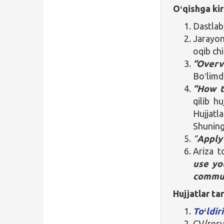
Oʻqishga kir
Dastlab
Jarayo
oqib ch
“Overv
Boʻlimda
“How t
qilib hu
Hujjat
Shuningd
“
Apply
Ariza t
use yo
commu
Hujjatlar ta
Toʻldir
CV/res