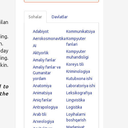
Sohalar
Davlatlar
ilan
Adabiyot
Kommunikatsiya
ng.
Aerokosmonavtika
Kompyuter
n.
fanlari
AI
nday
Kompyuter
Aktyorlik
ing.
muhandisligi
Amaliy fanlar
kin.
Koreys tili
Amaliy fanlar va
Kriminologiya
Gumanitar
yordam
Kutubxona ishi
 to
Anatomiya
Laboratoriya ishi
 the
Animatsiya
Leksikografiya
Aniq fanlar
Lingvistika
Antrapologiya
Logistika
Arab tili
Loyihalarni
boshqarish
Arxeologiya
Madaniyat