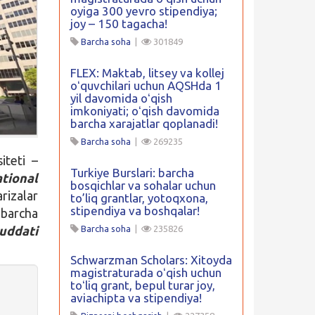
oyiga 300 yevro stipendiya;
joy – 150 tagacha!
Barcha soha
|
301849
FLEX: Maktab, litsey va kollej
oʻquvchilari uchun AQSHda 1
yil davomida oʻqish
imkoniyati; oʻqish davomida
barcha xarajatlar qoplanadi!
Barcha soha
|
269235
iteti –
Turkiye Burslari: barcha
tional
bosqichlar va sohalar uchun
rizalar
to’liq grantlar, yotoqxona,
stipendiya va boshqalar!
 barcha
uddati
Barcha soha
|
235826
Schwarzman Scholars: Xitoyda
magistraturada oʻqish uchun
toʻliq grant, bepul turar joy,
aviachipta va stipendiya!