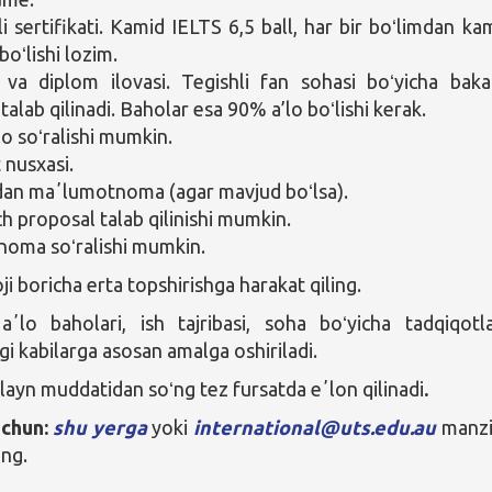
ili sertifikati. Kamid IELTS 6,5 ball, har bir boʻlimdan ka
 boʻlishi lozim.
va diplom ilovasi. Tegishli fan sohasi boʻyicha baka
talab qilinadi. Baholar esa 90% a’lo boʻlishi kerak.
io soʻralishi mumkin.
 nusxasi.
idan maʼlumotnoma (agar mavjud boʻlsa).
h proposal talab qilinishi mumkin.
noma soʻralishi mumkin.
loji boricha erta topshirishga harakat qiling.
ʼlo baholari, ish tajribasi, soha boʻyicha tadqiqotl
gi kabilarga asosan amalga oshiriladi.
dlayn muddatidan soʻng tez fursatda eʼlon qilinadi
.
uchun:
shu yerga
yoki
international@uts.edu.au
manzi
ing.