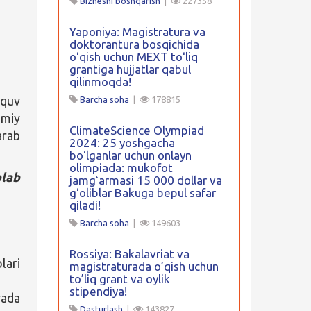
Biznesni boshqarish
|
227358
Yaponiya: Magistratura va
doktorantura bosqichida
oʻqish uchun MEXT toʻliq
grantiga hujjatlar qabul
qilinmoqda!
ʻquv
Barcha soha
|
178815
umiy
ClimateScience Olympiad
arab
2024: 25 yoshgacha
boʻlganlar uchun onlayn
olimpiada: mukofot
plab
jamgʻarmasi 15 000 dollar va
gʻoliblar Bakuga bepul safar
qiladi!
Barcha soha
|
149603
Rossiya: Bakalavriat va
lari
magistraturada o’qish uchun
to’liq grant va oylik
stipendiya!
ada
Dasturlash
|
143827