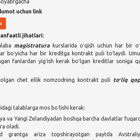
-noyabrgacha
lumot uchun link
a
nfaatli jihatlari:
talaba
magistratura
kurslarida oʻqish uchun har bir o
lar boʻyicha har bir kreditga kontrakt puli toʻlaydi. Um
ngan fanlardan yigʻish kerak boʻlgan kreditlar soniga q
 olgan chet ellik nomzodning kontrakt puli
toʻliq qo
agi talablarga mos boʻlishi kerak:
iya va Yangi Zelandiyadan boshqa barcha davlatlar fuqaro
ra oladi.
 grantga ariza topshirayotgan paytda Avstraliy