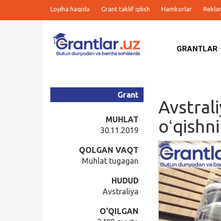
Loyiha haqida
Grant taklif qilish
Hamkorlar
Rekla
GRANTLAR
Grantlar
Tanlovlar
Grant
Avstral
Ishlar
MUHLAT
oʻqishni
30.11.2019
Kurslar
QOLGAN VAQT
Muhlat tugagan
Blog
HUDUD
Avstraliya
Yana
O'QILGAN