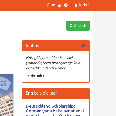
Kirish
|
Qidirish
Iqtibos
Notog’ri qaror chiqarish balki
yomondir, lekin biror qarorga kela
olmaslik undanda yomon.
- Stiv Jobs
Eng ko'p o'qilgan
Deutschland Scholarship:
Germaniyada bakalavriat yoki
magistraturada oʻqish uchun