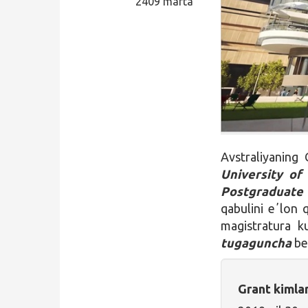
2409 marta
Qidirish
Kirish
Avstraliyaning 
University o
Postgraduate 
qabulini eʼlon 
magistratura ku
tugaguncha
ber
Grant kimla