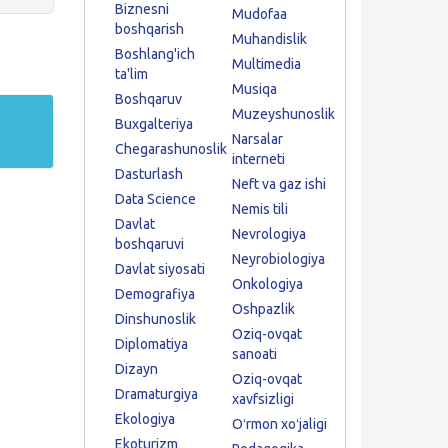
Biznesni
Mudofaa
boshqarish
Muhandislik
Boshlang'ich
Multimedia
ta'lim
Musiqa
Boshqaruv
Muzeyshunoslik
Buxgalteriya
Narsalar
Chegarashunoslik
interneti
Dasturlash
Neft va gaz ishi
Data Science
Nemis tili
Davlat
Nevrologiya
boshqaruvi
Neyrobiologiya
Davlat siyosati
Onkologiya
Demografiya
Oshpazlik
Dinshunoslik
Oziq-ovqat
Diplomatiya
sanoati
Dizayn
Oziq-ovqat
Dramaturgiya
xavfsizligi
Ekologiya
Oʻrmon xoʻjaligi
Ekoturizm