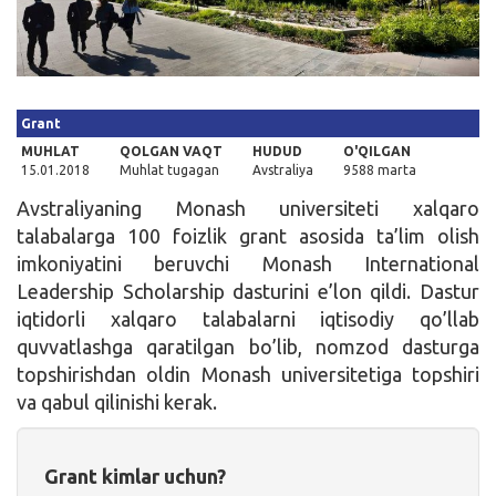
Kirish
Grant
MUHLAT
QOLGAN VAQT
HUDUD
O'QILGAN
15.01.2018
Muhlat tugagan
Avstraliya
9588 marta
Avstraliyaning Monash universiteti xalqaro
talabalarga 100 foizlik grant asosida ta’lim olish
imkoniyatini beruvchi Monash International
Leadership Scholarship dasturini e’lon qildi. Dastur
iqtidorli xalqaro talabalarni iqtisodiy qo’llab
quvvatlashga qaratilgan bo’lib, nomzod dasturga
topshirishdan oldin Monash universitetiga topshiri
va qabul qilinishi kerak.
Grant kimlar uchun?