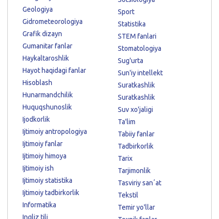
Geologiya
Sport
Gidrometeorologiya
Statistika
Grafik dizayn
STEM fanlari
Gumanitar fanlar
Stomatologiya
Haykaltaroshlik
Sug'urta
Hayot haqidagi fanlar
Sun'iy intellekt
Hisoblash
Suratkashlik
Hunarmandchilik
Suratkashlik
Huquqshunoslik
Suv xo'jaligi
Ijodkorlik
Ta'lim
Ijtimoiy antropologiya
Tabiiy fanlar
Ijtimoiy fanlar
Tadbirkorlik
Ijtimoiy himoya
Tarix
Ijtimoiy ish
Tarjimonlik
Ijtimoiy statistika
Tasviriy sanʼat
Ijtimoiy tadbirkorlik
Tekstil
Informatika
Temir yo'llar
Ingliz tili