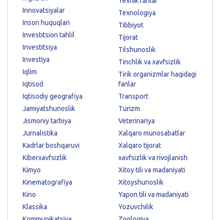
Texnik fanlar
Innovatsiyalar
Texnologiya
Inson huquqlari
Tibbiyot
Investitsion tahlil
Tijorat
Investitsiya
Tilshunoslik
Investiya
Tinchlik va xavfsizlik
Iqlim
Tirik organizmlar haqidagi
Iqtisod
fanlar
Iqtisodiy geografiya
Transport
Jamiyatshunoslik
Turizm
Jismoniy tarbiya
Veterinariya
Jurnalistika
Xalqaro munosabatlar
Kadrlar boshqaruvi
Xalqaro tijorat
Kiberxavfsizlik
xavfsizlik va rivojlanish
Kimyo
Xitoy tili va madaniyati
Kinematografiya
Xitoyshunoslik
Kino
Yapon tili va madaniyati
Klassika
Yozuvchilik
Kommunikatsiya
Zoologiya