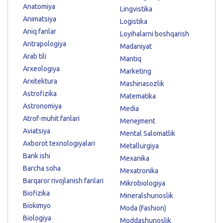
Anatomiya
Lingvistika
Animatsiya
Logistika
Aniq fanlar
Loyihalarni boshqarish
Antrapologiya
Madaniyat
Arab tili
Mantiq
Arxeologiya
Marketing
Arxitektura
Mashinasozlik
Astrofizika
Matematika
Astronomiya
Media
Atrof-muhit fanlari
Menejment
Aviatsiya
Mental Salomatlik
Axborot texnologiyalari
Metallurgiya
Bank ishi
Mexanika
Barcha soha
Mexatronika
Barqaror rivojlanish fanlari
Mikrobiologiya
Biofizika
Mineralshunoslik
Biokimyo
Moda (Fashion)
Biologiya
Moddashunoslik