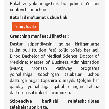
Bakalavr yoki magistrlik bosqichida o’qishni
xohlovchilar uchun
Batafsil ma'lumot uchun link
Rasmiy havola
Grantning manfaatli jihatlari:
Dastur stipendiyasini qo’lga kiritganlarga
ta’lim puli (tuition fee) to’liq to’lab beriladi.
Biroq Bachelor of Medical Science; Doctor of
Medicine; Master of Business Administration
(MBA); Monash Pathway programs
yo’nalishiga topshirgan talabalar ushbu
dasturga hujjat topshira olmaydi. Qolgan har
qanday yo’nalishga qabul qilingan talaba
dasturda ishtirok etishi mumkin.
Stipendiya berilishi rejalashtirilgan
talabalar soni:
4 ta.