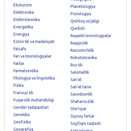
Ekoturizm
Planetologiya
Elektronika
Psixologiya
Elektrotexnika
Qishloq xo'jaligi
Energetika
Qurilish
Energiya
Raqamli texnologiyalar
Eston tili va madaniyati
Raqqoslik
Falsafa
Rassomchilik
Fan va texnologiyalar
Robototexnika
Fanlar
Rus tili
Farmatsevtika
Salomatlik
Filologiya va lingvistika
San'at
Fizika
San'at tarixi
Fransuz tili
Savodxonlik
Fuqarolik muhandisligi
Shaharsozlik
Gender tadqiqotlari
She'riyat
Genetika
Siyosiy fanlar
Geofizika
Sog'liqni saqlash
Geografiya
Sotsiologiya