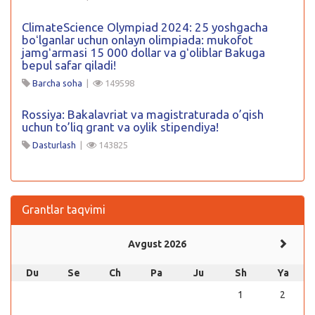
ClimateScience Olympiad 2024: 25 yoshgacha
boʻlganlar uchun onlayn olimpiada: mukofot
jamgʻarmasi 15 000 dollar va gʻoliblar Bakuga
bepul safar qiladi!
Barcha soha
|
149598
Rossiya: Bakalavriat va magistraturada o’qish
uchun to’liq grant va oylik stipendiya!
Dasturlash
|
143825
Grantlar taqvimi
Avgust 2026
Du
Se
Ch
Pa
Ju
Sh
Ya
1
2