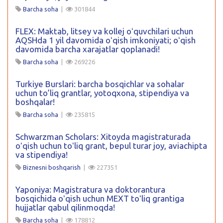
Barcha soha
|
301844
FLEX: Maktab, litsey va kollej oʻquvchilari uchun
AQSHda 1 yil davomida oʻqish imkoniyati; oʻqish
davomida barcha xarajatlar qoplanadi!
Barcha soha
|
269226
Turkiye Burslari: barcha bosqichlar va sohalar
uchun to’liq grantlar, yotoqxona, stipendiya va
boshqalar!
Barcha soha
|
235815
Schwarzman Scholars: Xitoyda magistraturada
oʻqish uchun toʻliq grant, bepul turar joy, aviachipta
va stipendiya!
Biznesni boshqarish
|
227351
Yaponiya: Magistratura va doktorantura
bosqichida oʻqish uchun MEXT toʻliq grantiga
hujjatlar qabul qilinmoqda!
Barcha soha
|
178812