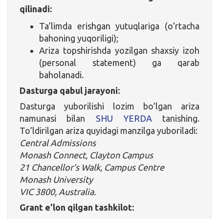
qilinadi:
Ta’limda erishgan yutuqlariga (o’rtacha
bahoning yuqoriligi);
Ariza topshirishda yozilgan shaxsiy izoh
(personal statement) ga qarab
baholanadi.
Dasturga qabul jarayoni:
Dasturga yuborilishi lozim bo’lgan ariza
namunasi bilan
SHU YERDA
tanishing.
To’ldirilgan ariza quyidagi manzilga yuboriladi:
Central Admissions
Monash Connect, Clayton Campus
21 Chancellor’s Walk, Campus Centre
Monash University
VIC 3800, Australia.
Grant e'lon qilgan tashkilot: