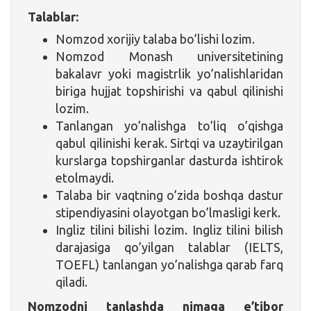
Talablar:
Nomzod xorijiy talaba bo’lishi lozim.
Nomzod Monash universitetining
bakalavr yoki magistrlik yo’nalishlaridan
biriga hujjat topshirishi va qabul qilinishi
lozim.
Tanlangan yo’nalishga to’liq o’qishga
qabul qilinishi kerak. Sirtqi va uzaytirilgan
kurslarga topshirganlar dasturda ishtirok
etolmaydi.
Talaba bir vaqtning o’zida boshqa dastur
stipendiyasini olayotgan bo’lmasligi kerk.
Ingliz tilini bilishi lozim. Ingliz tilini bilish
darajasiga qo’yilgan talablar (IELTS,
TOEFL) tanlangan yo’nalishga qarab farq
qiladi.
Nomzodni tanlashda nimaga e’tibor