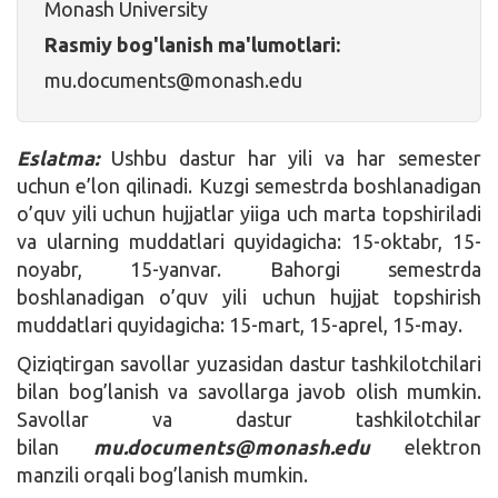
Monash University
Rasmiy bog'lanish ma'lumotlari:
mu.documents@monash.edu
Eslatma:
Ushbu dastur har yili va har semester
uchun e’lon qilinadi. Kuzgi semestrda boshlanadigan
o’quv yili uchun hujjatlar yiiga uch marta topshiriladi
va ularning muddatlari quyidagicha: 15-oktabr, 15-
noyabr, 15-yanvar. Bahorgi semestrda
boshlanadigan o’quv yili uchun hujjat topshirish
muddatlari quyidagicha: 15-mart, 15-aprel, 15-may.
Qiziqtirgan savollar yuzasidan dastur tashkilotchilari
bilan bog’lanish va savollarga javob olish mumkin.
Savollar va dastur tashkilotchilar
bilan
mu.documents@monash.edu
elektron
manzili orqali bog’lanish mumkin.