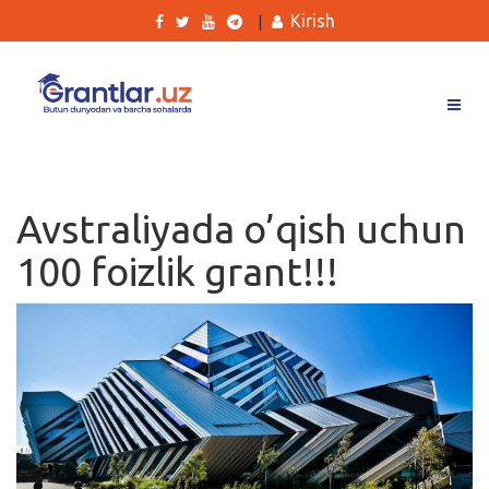
Kirish
|
Grantlar
Tanlovlar
Avstraliyada o’qish uchun
Ishlar
100 foizlik grant!!!
Kurslar
Blog
Yana
Qidirish