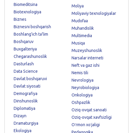
Biomeditsina
Moliya
Biotexnologiya
Moliyaviy texnologiyalar
Biznes
Mudofaa
Biznesni boshqarish
Muhandislik
Boshlang'ich ta'lim
Multimedia
Boshqaruv
Musiqa
Buxgalteriya
Muzeyshunoslik
Chegarashunoslik
Narsalar interneti
Dasturlash
Neft va gaz ishi
Data Science
Nemis tili
Davlat boshqaruvi
Nevrologiya
Davlat siyosati
Neyrobiologiya
Demografiya
Onkologiya
Dinshunoslik
Oshpazlik
Diplomatiya
Oziq-ovqat sanoati
Dizayn
Oziq-ovqat xavfsizligi
Dramaturgiya
Oʻrmon xoʻjaligi
Ekologiya
Pedagogika