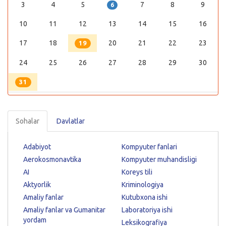
3
4
5
7
8
9
6
10
11
12
13
14
15
16
17
18
20
21
22
23
19
24
25
26
27
28
29
30
31
Sohalar
Davlatlar
Adabiyot
Kompyuter fanlari
Aerokosmonavtika
Kompyuter muhandisligi
AI
Koreys tili
Aktyorlik
Kriminologiya
Amaliy fanlar
Kutubxona ishi
Amaliy fanlar va Gumanitar
Laboratoriya ishi
yordam
Leksikografiya