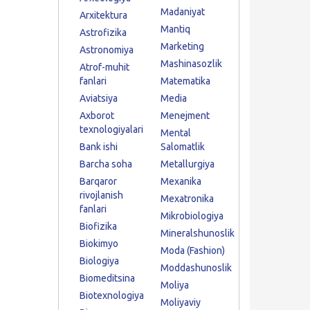
Madaniyat
Arxitektura
Mantiq
Astrofizika
Marketing
Astronomiya
Mashinasozlik
Atrof-muhit
fanlari
Matematika
Aviatsiya
Media
Axborot
Menejment
texnologiyalari
Mental
Bank ishi
Salomatlik
Barcha soha
Metallurgiya
Barqaror
Mexanika
rivojlanish
Mexatronika
fanlari
Mikrobiologiya
Biofizika
Mineralshunoslik
Biokimyo
Moda (Fashion)
Biologiya
Moddashunoslik
Biomeditsina
Moliya
Biotexnologiya
Moliyaviy