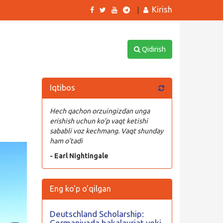
Kirish
|
Qidirish
Iqtibos
Hech qachon orzuingizdan unga
erishish uchun ko’p vaqt ketishi
sababli voz kechmang. Vaqt shunday
ham o’tadi
- Earl Nightingale
Eng ko'p o'qilgan
Deutschland Scholarship:
Germaniyada bakalavriat yoki