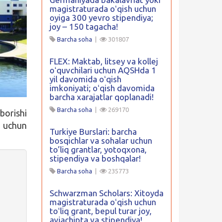
magistraturada oʻqish uchun
oyiga 300 yevro stipendiya;
joy – 150 tagacha!
Barcha soha
|
301807
FLEX: Maktab, litsey va kollej
oʻquvchilari uchun AQSHda 1
yil davomida oʻqish
imkoniyati; oʻqish davomida
barcha xarajatlar qoplanadi!
Barcha soha
|
269170
borishi
r uchun
Turkiye Burslari: barcha
bosqichlar va sohalar uchun
to’liq grantlar, yotoqxona,
stipendiya va boshqalar!
Barcha soha
|
235773
Schwarzman Scholars: Xitoyda
magistraturada oʻqish uchun
toʻliq grant, bepul turar joy,
aviachipta va stipendiya!