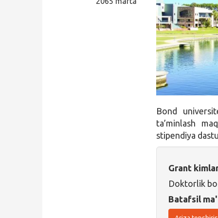
2065 marta
Qidirish
Kirish
Bond universit
ta’minlash maq
stipendiya dastur
Grant kimla
Doktorlik bos
Batafsil ma'
Ariza topshiri