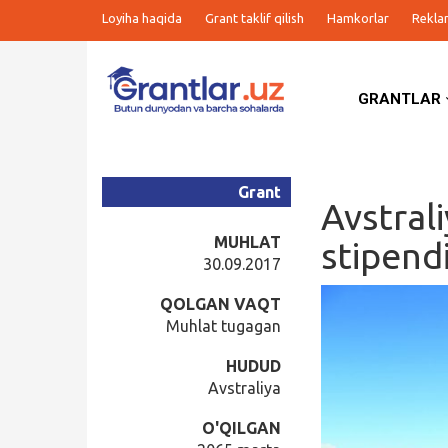
Loyiha haqida
Grant taklif qilish
Hamkorlar
Rekla
GRANTLAR
Grantlar
Tanlovlar
Grant
Avstral
Ishlar
MUHLAT
stipendi
30.09.2017
Kurslar
QOLGAN VAQT
Muhlat tugagan
Blog
HUDUD
Avstraliya
Yana
O'QILGAN