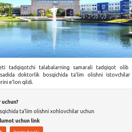
eti tadqiqotchi talabalarning samarali tadqiqot olib 
sadida doktorlik bosqichida ta’lim olishni istovchila
ini e’lon qildi.
r uchun?
qichida ta’lim olishni xohlovchilar uchun
lumot uchun link
sh
Rasmiy havola