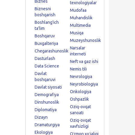
Biznes
texnologiyalar
Biznesni
Mudofaa
boshqarish
Muhandislik
Boshlang'ich
Multimedia
ta'lim
Musiqa
Boshqaruv
Muzeyshunoslik
Buxgalteriya
Narsalar
Chegarashunoslik
interneti
Dasturlash
Neft va gaz ishi
Data Science
Nemis tili
Davlat
Nevrologiya
boshqaruvi
Neyrobiologiya
Davlat siyosati
Onkologiya
Demografiya
Oshpazlik
Dinshunoslik
Oziq-ovqat
Diplomatiya
sanoati
Dizayn
Oziq-ovqat
Dramaturgiya
xavfsizligi
Ekologiya
Oʻrmon xoʻjaligi