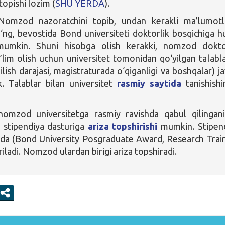
topishi lozim (
SHU YERDA
).
omzod nazoratchini topib, undan kerakli ma’lumotl
‘ng, bevostida Bond universiteti doktorlik bosqichiga hu
 mumkin. Shuni hisobga olish kerakki, nomzod dokto
a’lim olish uchun universitet tomonidan qo‘yilgan talabl
i bilish darajasi, magistraturada o‘qiganligi va boshqalar) j
k. Talablar bilan universitet
rasmiy saytida
tanishishi
omzod universitetga rasmiy ravishda qabul qilingan
 stipendiya dasturiga
ariza topshirishi
mumkin. Stipen
shda (Bond University Posgraduate Award, Research Trai
iladi. Nomzod ulardan birigi ariza topshiradi.