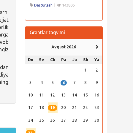
Dasturlash
|
143806
arni
jjat
rlik
Grantlar taqvimi
arga
avob
Avgust 2026
ngiz
Du
Se
Ch
Pa
Ju
Sh
Ya
idan
1
2
diya
ning
3
4
5
7
8
9
6
10
11
12
13
14
15
16
17
18
20
21
22
23
19
24
25
26
27
28
29
30
31