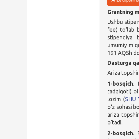
Grantning ma
Ushbu stipend
fee) to‘lab 
stipendiya 
umumiy miqdo
191 AQSh doll
Dasturga qa
Ariza topshir
1-bosqich.
D
tadqiqoti) ol
lozim (
SHU 
o‘z sohasi b
ariza topshi
o‘tadi.
2-bosqich.
B