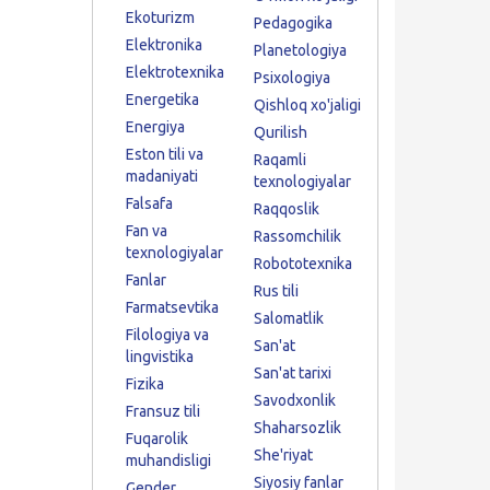
Ekoturizm
Pedagogika
Elektronika
Planetologiya
Elektrotexnika
Psixologiya
Energetika
Qishloq xo'jaligi
Energiya
Qurilish
Eston tili va
Raqamli
madaniyati
texnologiyalar
Falsafa
Raqqoslik
Fan va
Rassomchilik
texnologiyalar
Robototexnika
Fanlar
Rus tili
Farmatsevtika
Salomatlik
Filologiya va
San'at
lingvistika
San'at tarixi
Fizika
Savodxonlik
Fransuz tili
Shaharsozlik
Fuqarolik
She'riyat
muhandisligi
Siyosiy fanlar
Gender