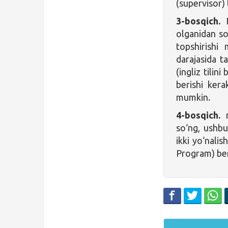
(supervisor) 
3-bosqich.
N
olganidan so
topshirishi
darajasida t
(ingliz tilin
berishi kera
mumkin.
4-bosqich.
n
so‘ng, ushbu
ikki yo‘nali
Program) ber