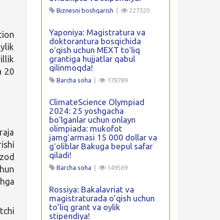
Biznesni boshqarish
|
227320
Yaponiya: Magistratura va
tion
doktorantura bosqichida
ylik
oʻqish uchun MEXT toʻliq
llik
grantiga hujjatlar qabul
qilinmoqda!
a 20
Barcha soha
|
178789
ClimateScience Olympiad
2024: 25 yoshgacha
boʻlganlar uchun onlayn
olimpiada: mukofot
aja
jamgʻarmasi 15 000 dollar va
ishi
gʻoliblar Bakuga bepul safar
qiladi!
mzod
chun
Barcha soha
|
149569
shga
Rossiya: Bakalavriat va
magistraturada o’qish uchun
to’liq grant va oylik
tchi
stipendiya!