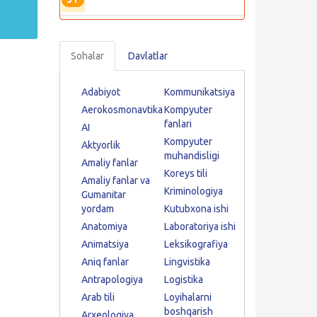
Sohalar
Davlatlar
Adabiyot
Kommunikatsiya
Aerokosmonavtika
Kompyuter
fanlari
AI
Kompyuter
Aktyorlik
muhandisligi
Amaliy fanlar
Koreys tili
Amaliy fanlar va
Kriminologiya
Gumanitar
yordam
Kutubxona ishi
Anatomiya
Laboratoriya ishi
Animatsiya
Leksikografiya
Aniq fanlar
Lingvistika
Antrapologiya
Logistika
Arab tili
Loyihalarni
boshqarish
Arxeologiya