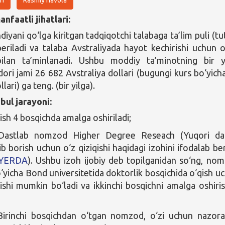
nfaatli jihatlari:
iyani qo‘lga kiritgan tadqiqotchi talabaga ta’lim puli (tu
beriladi va talaba Avstraliyada hayot kechirishi uchun o
bilan ta’minlanadi. Ushbu moddiy ta’minotning bir yi
ri jami 26 682 Avstraliya dollari (bugungi kurs bo‘yich
ari) ga teng. (bir yilga).
bul jarayoni:
ish 4 bosqichda amalga oshiriladi;
astlab nomzod Higher Degree Reseach (Yuqori dar
ib borish uchun o‘z qiziqishi haqidagi izohini ifodalab ber
YERDA
). Ushbu izoh ijobiy deb topilganidan so‘ng, no
o‘yicha Bond universitetida doktorlik bosqichida o‘qish u
rishi mumkin bo‘ladi va ikkinchi bosqichni amalga oshiri
irinchi bosqichdan o‘tgan nomzod, o‘zi uchun nazora