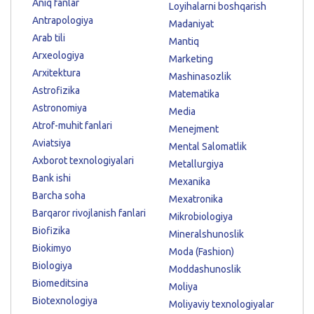
Aniq fanlar
Loyihalarni boshqarish
Antrapologiya
Madaniyat
Arab tili
Mantiq
Arxeologiya
Marketing
Arxitektura
Mashinasozlik
Astrofizika
Matematika
Astronomiya
Media
Atrof-muhit fanlari
Menejment
Aviatsiya
Mental Salomatlik
Axborot texnologiyalari
Metallurgiya
Bank ishi
Mexanika
Barcha soha
Mexatronika
Barqaror rivojlanish fanlari
Mikrobiologiya
Biofizika
Mineralshunoslik
Biokimyo
Moda (Fashion)
Biologiya
Moddashunoslik
Biomeditsina
Moliya
Biotexnologiya
Moliyaviy texnologiyalar