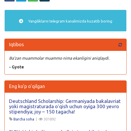
Yangiliklarni
telegram
kanalimizda kuzatib boring
Iqtibos
Ba’zan muammolar muammo nima ekanligini aniqlaydi.
- Gyote
Eng ko'p o'qilgan
Deutschland Scholarship: Germaniyada bakalavriat
yoki magistraturada oʻqish uchun oyiga 300 yevro
stipendiya; joy – 150 tagacha!
Barcha soha
|
301892