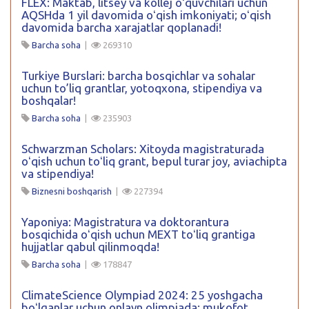
FLEX: Maktab, litsey va kollej oʻquvchilari uchun
AQSHda 1 yil davomida oʻqish imkoniyati; oʻqish
davomida barcha xarajatlar qoplanadi!
Barcha soha
|
269310
Turkiye Burslari: barcha bosqichlar va sohalar
uchun to’liq grantlar, yotoqxona, stipendiya va
boshqalar!
Barcha soha
|
235903
Schwarzman Scholars: Xitoyda magistraturada
oʻqish uchun toʻliq grant, bepul turar joy, aviachipta
va stipendiya!
Biznesni boshqarish
|
227394
Yaponiya: Magistratura va doktorantura
bosqichida oʻqish uchun MEXT toʻliq grantiga
hujjatlar qabul qilinmoqda!
Barcha soha
|
178847
ClimateScience Olympiad 2024: 25 yoshgacha
boʻlganlar uchun onlayn olimpiada: mukofot