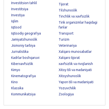
Investitsion tahlil
Tijorat
Investitsiya
Tilshunoslik
Investiya
Tinchlik va xavfsizlik
Iqlim
Tirik organizmlar haqidagi
Iqtisod
fanlar
Iqtisodiy geografiya
Transport
Jamiyatshunoslik
Turizm
Jismoniy tarbiya
Veterinariya
Jurnalistika
Xalqaro munosabatlar
Kadrlar boshqaruvi
Xalqaro tijorat
Kiberxavfsizlik
xavfsizlik va rivojlanish
Kimyo
Xitoy tili va madaniyati
Kinematografiya
Xitoyshunoslik
Kino
Yapon tili va madaniyati
Klassika
Yozuvchilik
Kommunikatsiya
Zoologiya