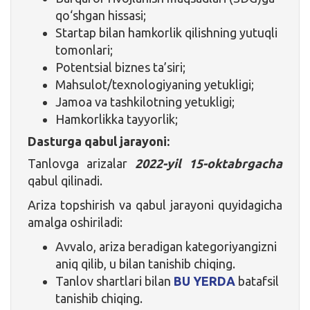
qo‘shgan hissasi;
Startap bilan hamkorlik qilishning yutuqli
tomonlari;
Potentsial biznes ta’siri;
Mahsulot/texnologiyaning yetukligi;
Jamoa va tashkilotning yetukligi;
Hamkorlikka tayyorlik;
Dasturga qabul jarayoni:
Tanlovga arizalar
2022-yil 15-oktabrgacha
qabul qilinadi.
Ariza topshirish va qabul jarayoni quyidagicha
amalga oshiriladi:
Avvalo, ariza beradigan kategoriyangizni
aniq qilib, u bilan tanishib chiqing.
Tanlov shartlari bilan
BU YERDA
batafsil
tanishib chiqing.