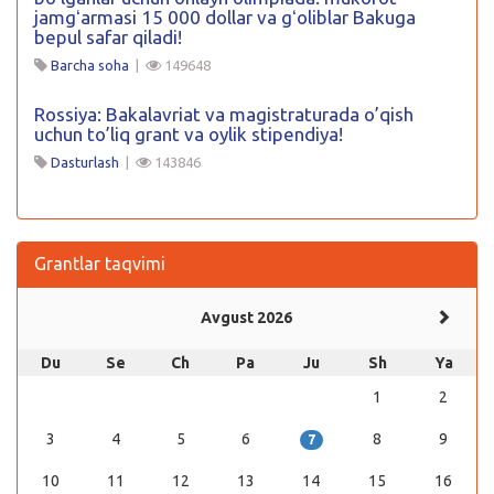
jamgʻarmasi 15 000 dollar va gʻoliblar Bakuga
bepul safar qiladi!
Barcha soha
|
149648
Rossiya: Bakalavriat va magistraturada o’qish
uchun to’liq grant va oylik stipendiya!
Dasturlash
|
143846
Grantlar taqvimi
Avgust 2026
Du
Se
Ch
Pa
Ju
Sh
Ya
1
2
3
4
5
6
8
9
7
10
11
12
13
14
15
16