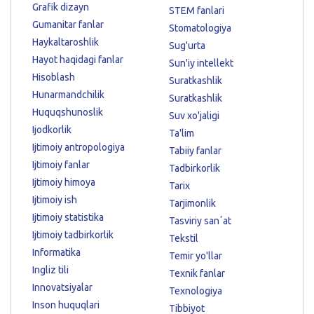
Grafik dizayn
STEM fanlari
Gumanitar fanlar
Stomatologiya
Haykaltaroshlik
Sug'urta
Hayot haqidagi fanlar
Sun'iy intellekt
Hisoblash
Suratkashlik
Hunarmandchilik
Suratkashlik
Huquqshunoslik
Suv xo'jaligi
Ijodkorlik
Ta'lim
Ijtimoiy antropologiya
Tabiiy fanlar
Ijtimoiy fanlar
Tadbirkorlik
Ijtimoiy himoya
Tarix
Ijtimoiy ish
Tarjimonlik
Ijtimoiy statistika
Tasviriy sanʼat
Ijtimoiy tadbirkorlik
Tekstil
Informatika
Temir yo'llar
Ingliz tili
Texnik fanlar
Innovatsiyalar
Texnologiya
Inson huquqlari
Tibbiyot