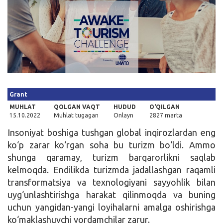
Kirish
Grant
MUHLAT
QOLGAN VAQT
HUDUD
O'QILGAN
15.10.2022
Muhlat tugagan
Onlayn
2827 marta
Insoniyat boshiga tushgan global inqirozlardan eng
ko‘p zarar ko‘rgan soha bu turizm bo‘ldi. Ammo
shunga qaramay, turizm barqarorlikni saqlab
kelmoqda. Endilikda turizmda jadallashgan raqamli
transformatsiya va texnologiyani sayyohlik bilan
uyg‘unlashtirishga harakat qilinmoqda va buning
uchun yangidan-yangi loyihalarni amalga oshirishga
ko‘maklashuvchi yordamchilar zarur.