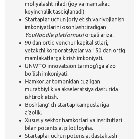
moliyalashtiriladi (joy va mamlakat
keyinchalik tasdiqlanadi).
Startaplar uchun joriy etish va rivojlanish
imkoniyatlarini osonlashtiradigan
YouNoodle platformasi
orqali ariza.
90 dan ortiq venchur kapitalistlari,
yetakchi korporatsiyalar va 150 dan ortiq
mamlakatlarga kirish imkoniyati.
UNWTO innovatsion tarmog‘iga a’zo
bo‘lish imkoniyati.
Hamkorlar tomonidan tuzilgan
murabbiylik va akseleratsiya dasturida
ishtirok etish.
Boshlang‘ich startap kampuslariga
a’zolik.
Xususiy sektor hamkorlari va institutlari
bilan potentsial pilot loyiha.
Startaplar uchun potensial dastaklash