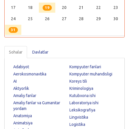
17
18
20
21
22
23
19
24
25
26
27
28
29
30
31
Sohalar
Davlatlar
Adabiyot
Kompyuter fanlari
Aerokosmonavtika
Kompyuter muhandisligi
AI
Koreys tili
Aktyorlik
Kriminologiya
Amaliy fanlar
Kutubxona ishi
Amaliy fanlar va Gumanitar
Laboratoriya ishi
yordam
Leksikografiya
Anatomiya
Lingvistika
Animatsiya
Logistika