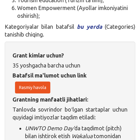
Women Empowerment (Ayollar imkoniyatini
oshirish);
Kategoriyalar bilan batafsil
bu yerda
(Categories)
tanishib chiqing.
Grant kimlar uchun?
35 yoshgacha barcha uchun
Batafsil ma'lumot uchun link
Rasmiy havola
Grantning manfaatli jihatlari:
Tanlovda sovrindor boʻlgan startaplar uchun
quyidagi imtiyozlar taqdim etiladi:
UNWTO Demo Day’
da taqdimot (pitch)
bilan ishtirok etish
Wakalua
tomonidan