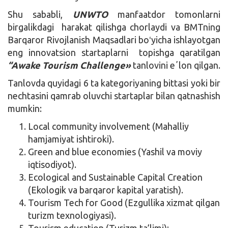
Shu sababli,
UNWTO
manfaatdor tomonlarni
birgalikdagi harakat qilishga chorlaydi va BMTning
Barqaror Rivojlanish Maqsadlari boʻyicha ishlayotgan
eng innovatsion startaplarni topishga qaratilgan
“Awake Tourism Challenge»
tanlovini eʼlon qilgan.
Tanlovda quyidagi 6 ta kategoriyaning bittasi yoki bir
nechtasini qamrab oluvchi startaplar bilan qatnashish
mumkin:
Local community involvement (Mahalliy
hamjamiyat ishtiroki).
Green and blue economies (Yashil va moviy
iqtisodiyot).
Ecological and Sustainable Capital Creation
(Ekologik va barqaror kapital yaratish).
Tourism Tech for Good (Ezgullika xizmat qilgan
turizm texnologiyasi).
Tourism education (Turizm ta’limi);