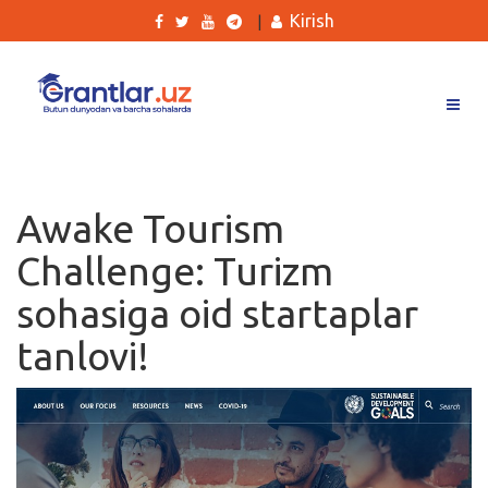
Kirish
|
Grantlar
Tanlovlar
Awake Tourism
Ishlar
Challenge: Turizm
Kurslar
sohasiga oid startaplar
Blog
tanlovi!
Yana
Qidirish