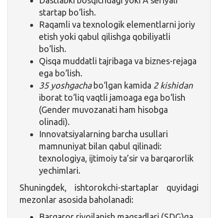
startap bo‘lish.
Raqamli va texnologik elementlarni joriy
etish yoki qabul qilishga qobiliyatli
bo‘lish.
Qisqa muddatli tajribaga va biznes-rejaga
ega bo‘lish.
35 yoshgacha
bo‘lgan kamida
2 kishidan
iborat to‘liq vaqtli jamoaga ega bo‘lish
(Gender muvozanati ham hisobga
olinadi).
Innovatsiyalarning barcha usullari
mamnuniyat bilan qabul qilinadi:
texnologiya, ijtimoiy ta’sir va barqarorlik
yechimlari.
Shuningdek, ishtorokchi-startaplar quyidagi
mezonlar asosida baholanadi:
Barqaror rivojlanish maqsadlari (SDG)ga