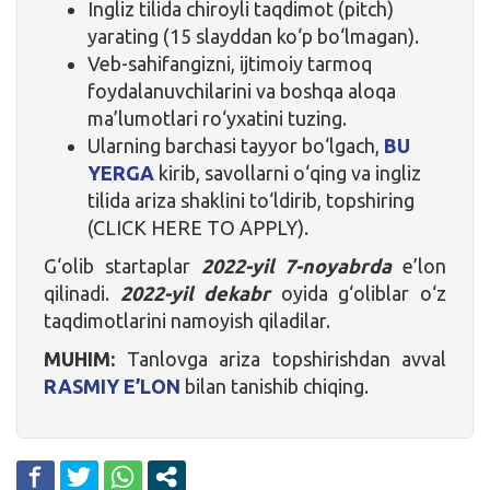
Ingliz tilida chiroyli taqdimot (pitch)
yarating (15 slayddan ko‘p bo‘lmagan).
Veb-sahifangizni, ijtimoiy tarmoq
foydalanuvchilarini va boshqa aloqa
ma’lumotlari ro‘yxatini tuzing.
Ularning barchasi tayyor bo‘lgach,
BU
YERGA
kirib, savollarni o‘qing va ingliz
tilida ariza shaklini to‘ldirib, topshiring
(CLICK HERE TO APPLY).
G‘olib startaplar
2022-yil 7-noyabrda
e’lon
qilinadi.
2022-yil dekabr
oyida g‘oliblar o‘z
taqdimotlarini namoyish qiladilar.
MUHIM:
Tanlovga ariza topshirishdan avval
RASMIY E’LON
bilan tanishib chiqing.