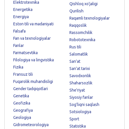
Elektrotexnika
Qishloq xo'jaligi
Energetika
Qurilish
Energiya
Raqamli texnologiyalar
Eston tili va madaniyati
Raqqoslik
Falsafa
Rassomchilik
Fan va texnologiyalar
Robototexnika
Fanlar
Rus tili
Farmatsevtika
Salomatlik
Filologiya va lingvistika
San'at
Fizika
San'at tarixi
Fransuz tili
Savodxonlik
Fuqarolik muhandisligi
Shaharsozlik
Gender tadqiqotlari
She'riyat
Genetika
Siyosiy fanlar
Geofizika
Sog'liqni saqlash
Geografiya
Sotsiologiya
Geologiya
Sport
Gidrometeorologiya
Statistika