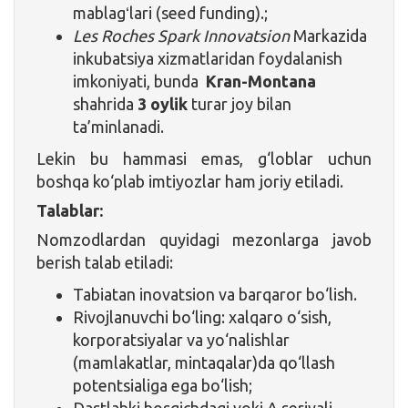
mablagʻlari (seed funding).;
Les Roches Spark Innovatsion
Markazida
inkubatsiya xizmatlaridan foydalanish
imkoniyati, bunda
Kran-Montana
shahrida
3 oylik
turar joy bilan
ta’minlanadi.
Lekin bu hammasi emas, g‘loblar uchun
boshqa ko‘plab imtiyozlar ham joriy etiladi.
Talablar:
Nomzodlardan quyidagi mezonlarga javob
berish talab etiladi:
Tabiatan inovatsion va barqaror bo‘lish.
Rivojlanuvchi bo‘ling: xalqaro o‘sish,
korporatsiyalar va yo‘nalishlar
(mamlakatlar, mintaqalar)da qo‘llash
potentsialiga ega bo‘lish;
Dastlabki bosqichdagi yoki A seriyali