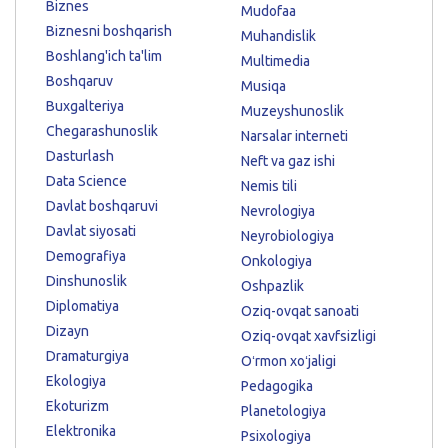
Biznes
Mudofaa
Biznesni boshqarish
Muhandislik
Boshlang'ich ta'lim
Multimedia
Boshqaruv
Musiqa
Buxgalteriya
Muzeyshunoslik
Chegarashunoslik
Narsalar interneti
Dasturlash
Neft va gaz ishi
Data Science
Nemis tili
Davlat boshqaruvi
Nevrologiya
Davlat siyosati
Neyrobiologiya
Demografiya
Onkologiya
Dinshunoslik
Oshpazlik
Diplomatiya
Oziq-ovqat sanoati
Dizayn
Oziq-ovqat xavfsizligi
Dramaturgiya
Oʻrmon xoʻjaligi
Ekologiya
Pedagogika
Ekoturizm
Planetologiya
Elektronika
Psixologiya