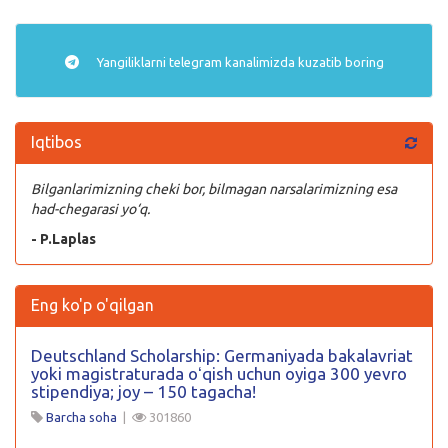
Yangiliklarni
telegram
kanalimizda kuzatib boring
Iqtibos
Bilganlarimizning cheki bor, bilmagan narsalarimizning esa
had-chegarasi yo‘q.
- P.Laplas
Eng ko'p o'qilgan
Deutschland Scholarship: Germaniyada bakalavriat
yoki magistraturada oʻqish uchun oyiga 300 yevro
stipendiya; joy – 150 tagacha!
Barcha soha
|
301860