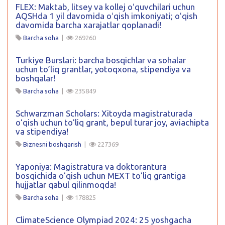
FLEX: Maktab, litsey va kollej oʻquvchilari uchun
AQSHda 1 yil davomida oʻqish imkoniyati; oʻqish
davomida barcha xarajatlar qoplanadi!
Barcha soha
|
269260
Turkiye Burslari: barcha bosqichlar va sohalar
uchun to’liq grantlar, yotoqxona, stipendiya va
boshqalar!
Barcha soha
|
235849
Schwarzman Scholars: Xitoyda magistraturada
oʻqish uchun toʻliq grant, bepul turar joy, aviachipta
va stipendiya!
Biznesni boshqarish
|
227369
Yaponiya: Magistratura va doktorantura
bosqichida oʻqish uchun MEXT toʻliq grantiga
hujjatlar qabul qilinmoqda!
Barcha soha
|
178825
ClimateScience Olympiad 2024: 25 yoshgacha