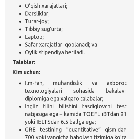
O’qish xarajatlari;
Darsliklar;
Turar-joy;
Tibbiy sug’urta;
Laptop;
Safar xarajatlari qoplanadi; va
Oylik stipendiya beriladi.
Talablar:
Kim uchun:
Ilm-fan, muhandislik va axborot
texnologiyalari sohasida bakalavr
diplomiga ega xalqaro talabalar;
Ingliz tilini bilishini tasdiqlovchi test
natijasiga ega – kamida TOEFL iBTdan 91
yoki IELTSdan 6.5 ballga ega;
GRE testining “quantitative” qismidan
700 yoki yangicha baholash tizimiga ko’ra