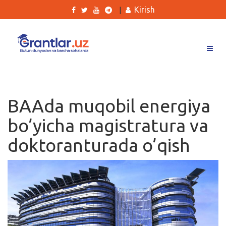
Kirish
|
Grantlar
Tanlovlar
BAAda muqobil energiya
Ishlar
bo’yicha magistratura va
Kurslar
doktoranturada o’qish
Blog
Yana
Qidirish