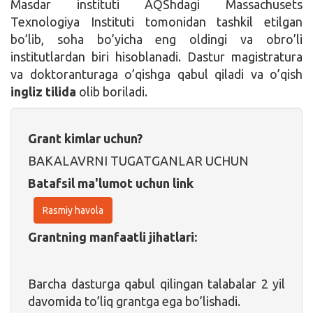
Masdar instituti AQShdagi Massachusets
Texnologiya Instituti tomonidan tashkil etilgan
bo’lib, soha bo’yicha eng oldingi va obro’li
institutlardan biri hisoblanadi. Dastur magistratura
va doktoranturaga o’qishga qabul qiladi va o’qish
ingliz tilida
olib boriladi.
Grant kimlar uchun?
BAKALAVRNI TUGATGANLAR UCHUN
Batafsil ma'lumot uchun link
Rasmiy havola
Grantning manfaatli jihatlari:
Barcha dasturga qabul qilingan talabalar 2 yil
davomida to’liq grantga ega bo’lishadi.