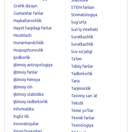
Grafik dizayn
STEM fanlari
Gumanitar fanlar
Stomatologiya
Haykaltaroshlik
Sug'urta
Hayot haqidagi fanlar
Sun'iy intellekt
Hisoblash
Suratkashlik
Hunarmandchilik
Suratkashlik
Huquqshunoslik
Suv xo'jaligi
Ijodkorlik
Ta'lim
Ijtimoiy antropologiya
Tabiiy fanlar
Ijtimoiy fanlar
Tadbirkorlik
Ijtimoiy himoya
Tarix
Ijtimoiy ish
Tarjimonlik
Ijtimoiy statistika
Tasviriy sanʼat
Ijtimoiy tadbirkorlik
Tekstil
Informatika
Temir yo'llar
Ingliz tili
Texnik fanlar
Innovatsiyalar
Texnologiya
Inson huquqlari