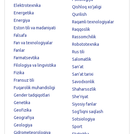
Elektrotexnika
Qishloq xo'jaligi
Energetika
Qurilish
Energiya
Raqamli texnologiyalar
Eston tili va madaniyati
Raqqoslik
Falsafa
Rassomchilik
Fan va texnologiyalar
Robototexnika
Fanlar
Rus tili
Farmatsevtika
Salomatlik
Filologiya va lingvistika
San'at
Fizika
San'at tarixi
Fransuz tili
Savodxonlik
Fuqarolik muhandisligi
Shaharsozlik
Gender tadqiqotlari
She'riyat
Genetika
Siyosiy fanlar
Geofizika
Sog'liqni saqlash
Geografiya
Sotsiologiya
Geologiya
Sport
Gidrometeorologiya
Statistika