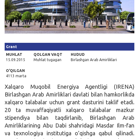
Kirish
Grant
MUHLAT
QOLGAN VAQT
HUDUD
15.09.2015
Muhlat tugagan
Birlashgan Arab Amirliklari
O'QILGAN
4113 marta
Xalqaro Muqobil Energiya Agentligi (IRENA)
Birlashgan Arab Amirliklari davlati bilan hamkorlikda
xalqaro talabalar uchun grant dasturini taklif etadi.
20 ta muvaffaqiyatli xalqaro talabalar mazkur
stipendiya bilan taqdirlanib, Birlashgan Arab
Amirliklarining Abu Dabi shahridagi Masdar Ilm-fan
va texnologiya institutiga o’qishga qabul qilinadi.