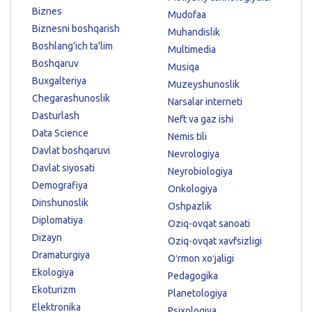
Biznes
Mudofaa
Biznesni boshqarish
Muhandislik
Boshlang'ich ta'lim
Multimedia
Boshqaruv
Musiqa
Buxgalteriya
Muzeyshunoslik
Chegarashunoslik
Narsalar interneti
Dasturlash
Neft va gaz ishi
Data Science
Nemis tili
Davlat boshqaruvi
Nevrologiya
Davlat siyosati
Neyrobiologiya
Demografiya
Onkologiya
Dinshunoslik
Oshpazlik
Diplomatiya
Oziq-ovqat sanoati
Dizayn
Oziq-ovqat xavfsizligi
Dramaturgiya
Oʻrmon xoʻjaligi
Ekologiya
Pedagogika
Ekoturizm
Planetologiya
Elektronika
Psixologiya