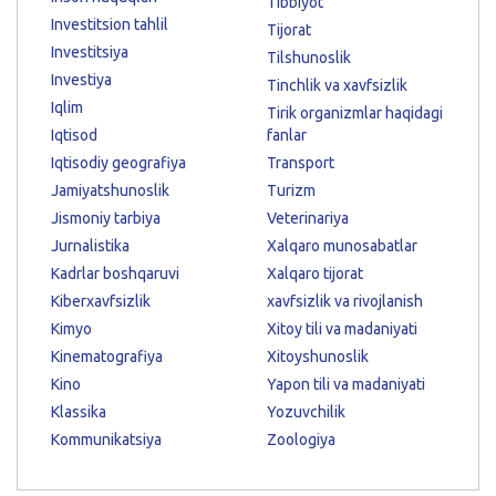
Tibbiyot
Investitsion tahlil
Tijorat
Investitsiya
Tilshunoslik
Investiya
Tinchlik va xavfsizlik
Iqlim
Tirik organizmlar haqidagi
Iqtisod
fanlar
Iqtisodiy geografiya
Transport
Jamiyatshunoslik
Turizm
Jismoniy tarbiya
Veterinariya
Jurnalistika
Xalqaro munosabatlar
Kadrlar boshqaruvi
Xalqaro tijorat
Kiberxavfsizlik
xavfsizlik va rivojlanish
Kimyo
Xitoy tili va madaniyati
Kinematografiya
Xitoyshunoslik
Kino
Yapon tili va madaniyati
Klassika
Yozuvchilik
Kommunikatsiya
Zoologiya