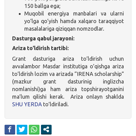
150 ballga ega;
Muqobil energiya manbalari va ularni
yo’lga qo’yish hamda xalqaro taraqqiyot
masalalariga qiziqqan nomzodlar.
Dasturga qabul jarayoni:
Ariza to’ldirish tartibi:
Grant dasturiga ariza to’ldirish uchun
avvalambor Masdar institutiga o’qishga ariza
to’ldirish lozim va arizada “IRENA scholarship”
(mazkur grant dasturinig inglizcha
nomlanishi)ga ham ariza topshirayotganini
ma’lum qilishi kerak. Ariza onlayn shaklda
SHU YERDA
to’ldiriladi.