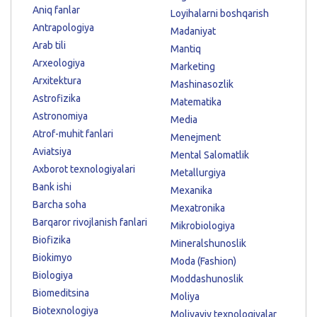
Aniq fanlar
Loyihalarni boshqarish
Antrapologiya
Madaniyat
Arab tili
Mantiq
Arxeologiya
Marketing
Arxitektura
Mashinasozlik
Astrofizika
Matematika
Astronomiya
Media
Atrof-muhit fanlari
Menejment
Aviatsiya
Mental Salomatlik
Axborot texnologiyalari
Metallurgiya
Bank ishi
Mexanika
Barcha soha
Mexatronika
Barqaror rivojlanish fanlari
Mikrobiologiya
Biofizika
Mineralshunoslik
Biokimyo
Moda (Fashion)
Biologiya
Moddashunoslik
Biomeditsina
Moliya
Biotexnologiya
Moliyaviy texnologiyalar