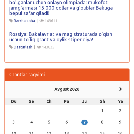
boʻlganlar uchun onlayn olimpiada: mukofot
jamgʻarmasi 15 000 dollar va gʻoliblar Bakuga
bepul safar qiladi!
Barcha soha
|
149611
Rossiya: Bakalavriat va magistraturada o’qish
uchun to’liq grant va oylik stipendiya!
Dasturlash
|
143835
Grantlar taqvimi
Avgust 2026
Du
Se
Ch
Pa
Ju
Sh
Ya
1
2
3
4
5
6
8
9
7
10
11
12
13
14
15
16