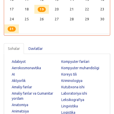
17
18
20
21
22
23
19
24
25
26
27
28
29
30
31
Sohalar
Davlatlar
Adabiyot
Kompyuter fanlari
Aerokosmonavtika
Kompyuter muhandisligi
AI
Koreys tili
Aktyorlik
Kriminologiya
Amaliy fanlar
Kutubxona ishi
Amaliy fanlar va Gumanitar
Laboratoriya ishi
yordam
Leksikografiya
Anatomiya
Lingvistika
Animatsiya
Logistika