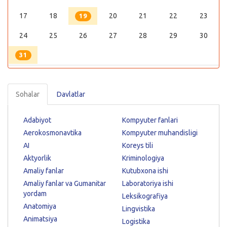
17
18
20
21
22
23
19
24
25
26
27
28
29
30
31
Sohalar
Davlatlar
Adabiyot
Kompyuter fanlari
Aerokosmonavtika
Kompyuter muhandisligi
AI
Koreys tili
Aktyorlik
Kriminologiya
Amaliy fanlar
Kutubxona ishi
Amaliy fanlar va Gumanitar
Laboratoriya ishi
yordam
Leksikografiya
Anatomiya
Lingvistika
Animatsiya
Logistika