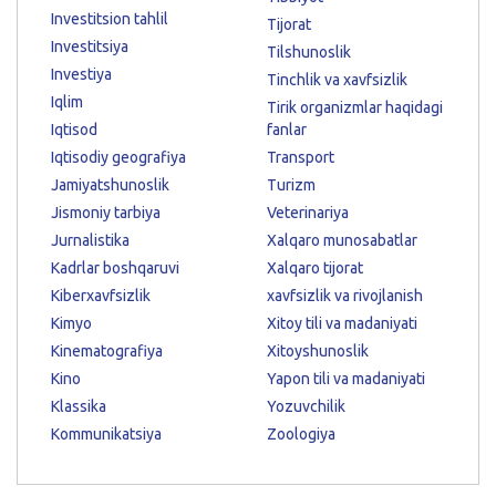
Investitsion tahlil
Tijorat
Investitsiya
Tilshunoslik
Investiya
Tinchlik va xavfsizlik
Iqlim
Tirik organizmlar haqidagi
Iqtisod
fanlar
Iqtisodiy geografiya
Transport
Jamiyatshunoslik
Turizm
Jismoniy tarbiya
Veterinariya
Jurnalistika
Xalqaro munosabatlar
Kadrlar boshqaruvi
Xalqaro tijorat
Kiberxavfsizlik
xavfsizlik va rivojlanish
Kimyo
Xitoy tili va madaniyati
Kinematografiya
Xitoyshunoslik
Kino
Yapon tili va madaniyati
Klassika
Yozuvchilik
Kommunikatsiya
Zoologiya