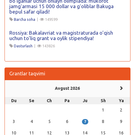
boʻlganlar uchun onlayn olimpiada: mukofot
jamgʻarmasi 15 000 dollar va gʻoliblar Bakuga
bepul safar qiladi!
Barcha soha
|
149599
Rossiya: Bakalavriat va magistraturada o’qish
uchun to’liq grant va oylik stipendiya!
Dasturlash
|
143826
Grantlar taqvimi
Avgust 2026
Du
Se
Ch
Pa
Ju
Sh
Ya
1
2
3
4
5
6
8
9
7
10
11
12
13
14
15
16