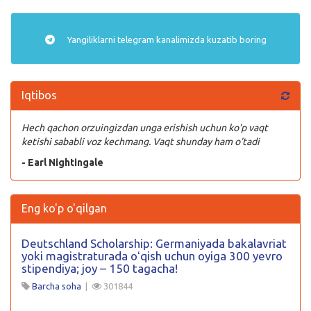
Yangiliklarni
telegram
kanalimizda kuzatib boring
Iqtibos
Hech qachon orzuingizdan unga erishish uchun ko’p vaqt
ketishi sababli voz kechmang. Vaqt shunday ham o’tadi
- Earl Nightingale
Eng ko'p o'qilgan
Deutschland Scholarship: Germaniyada bakalavriat
yoki magistraturada oʻqish uchun oyiga 300 yevro
stipendiya; joy – 150 tagacha!
Barcha soha
|
301844