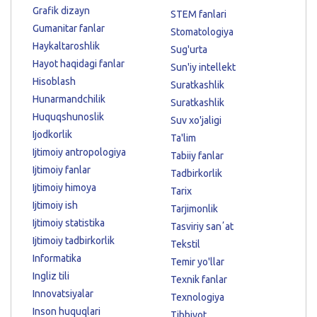
Grafik dizayn
STEM fanlari
Gumanitar fanlar
Stomatologiya
Haykaltaroshlik
Sug'urta
Hayot haqidagi fanlar
Sun'iy intellekt
Hisoblash
Suratkashlik
Hunarmandchilik
Suratkashlik
Huquqshunoslik
Suv xo'jaligi
Ijodkorlik
Ta'lim
Ijtimoiy antropologiya
Tabiiy fanlar
Ijtimoiy fanlar
Tadbirkorlik
Ijtimoiy himoya
Tarix
Ijtimoiy ish
Tarjimonlik
Ijtimoiy statistika
Tasviriy sanʼat
Ijtimoiy tadbirkorlik
Tekstil
Informatika
Temir yo'llar
Ingliz tili
Texnik fanlar
Innovatsiyalar
Texnologiya
Inson huquqlari
Tibbiyot