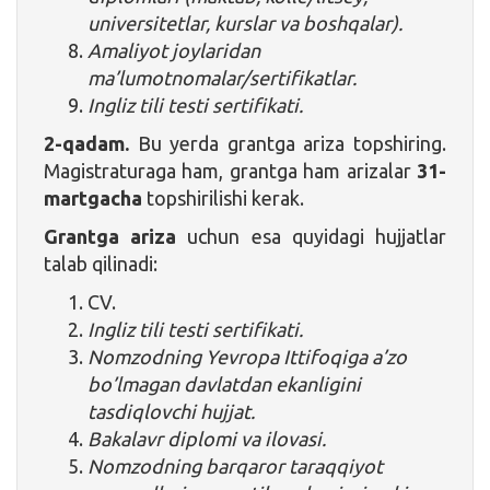
universitetlar, kurslar va boshqalar).
Amaliyot joylaridan
ma’lumotnomalar/sertifikatlar.
Ingliz tili testi sertifikati.
2-qadam.
Bu yerda grantga ariza topshiring.
Magistraturaga ham, grantga ham arizalar
31-
martgacha
topshirilishi kerak.
Grantga ariza
uchun esa quyidagi hujjatlar
talab qilinadi:
CV.
Ingliz tili testi sertifikati.
Nomzodning Yevropa Ittifoqiga a’zo
bo’lmagan davlatdan ekanligini
tasdiqlovchi hujjat.
Bakalavr diplomi va ilovasi.
Nomzodning barqaror taraqqiyot