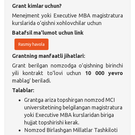
Grant kimlar uchun?
Menejment yoki Executive MBA magistratura
kurslarida o’qishni xohlovchilar uchun
Batafsil ma'lumot uchun link
Rasmiy havola
Grantning manfaatli jihatlari:
Grant berilgan nomzodga o’qishning birinchi
yili kontrakt to’lovi uchun
10 000 yevro
mablag’ beriladi.
Talablar:
Grantga ariza topshirgan nomzod MCI
universitetining belgilangan magistratura
yoki Executive MBA kurslaridan biriga
hujjat topshirishi kerak.
Nomzod Birlashgan Millatlar Tashkiloti