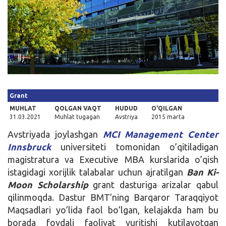
Kirish
Grant
MUHLAT
QOLGAN VAQT
HUDUD
O'QILGAN
31.03.2021
Muhlat tugagan
Avstriya
2015 marta
Avstriyada joylashgan
MCI Management Center
Innsbruck
universiteti tomonidan o’qitiladigan
magistratura va Executive MBA kurslarida o’qish
istagidagi xorijlik talabalar uchun ajratilgan
Ban Ki-
Moon Scholarship
grant dasturiga arizalar qabul
qilinmoqda. Dastur BMT’ning Barqaror Taraqqiyot
Maqsadlari yo’lida faol bo’lgan, kelajakda ham bu
borada foydali faoliyat yuritishi kutilayotgan