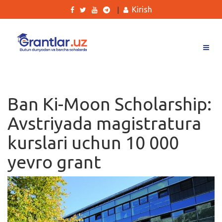
Kirish
|
Grantlar
Tanlovlar
Ban Ki-Moon Scholarship:
Ishlar
Avstriyada magistratura
Kurslar
kurslari uchun 10 000
Blog
yevro grant
Yana
Qidirish