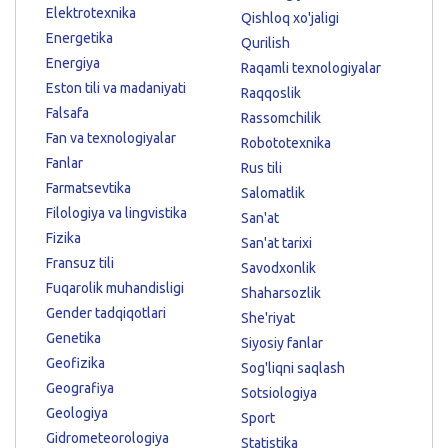
Elektrotexnika
Qishloq xo'jaligi
Energetika
Qurilish
Energiya
Raqamli texnologiyalar
Eston tili va madaniyati
Raqqoslik
Falsafa
Rassomchilik
Fan va texnologiyalar
Robototexnika
Fanlar
Rus tili
Farmatsevtika
Salomatlik
Filologiya va lingvistika
San'at
Fizika
San'at tarixi
Fransuz tili
Savodxonlik
Fuqarolik muhandisligi
Shaharsozlik
Gender tadqiqotlari
She'riyat
Genetika
Siyosiy fanlar
Geofizika
Sog'liqni saqlash
Geografiya
Sotsiologiya
Geologiya
Sport
Gidrometeorologiya
Statistika