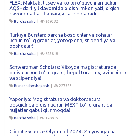
FLEX: Maktab, litsey va kollej oʻquvchilari uchun
AQSHda 1 yil davomida oʻqish imkoniyati; oʻqish
davomida barcha xarajatlar qoplanadi!
Barcha soha
|
269232
Turkiye Burslari: barcha bosqichlar va sohalar
uchun to’liq grantlar, yotoqxona, stipendiya va
boshqalar!
Barcha soha
|
235818
Schwarzman Scholars: Xitoyda magistraturada
oʻqish uchun toʻliq grant, bepul turar joy, aviachipta
va stipendiya!
Biznesni boshqarish
|
227353
Yaponiya: Magistratura va doktorantura
bosqichida oʻqish uchun MEXT toʻliq grantiga
hujjatlar qabul qilinmoqda!
Barcha soha
|
178813
ClimateScience Olympiad 2024: 25 yoshgacha