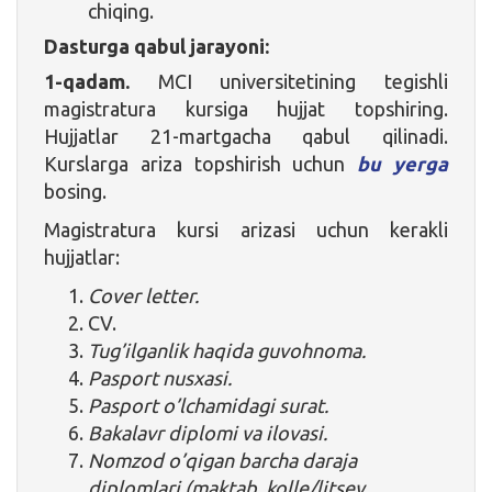
chiqing.
Dasturga qabul jarayoni:
1-qadam.
MCI universitetining tegishli
magistratura kursiga hujjat topshiring.
Hujjatlar 21-martgacha qabul qilinadi.
Kurslarga ariza topshirish uchun
bu yerga
bosing.
Magistratura kursi arizasi uchun kerakli
hujjatlar:
Cover letter.
CV.
Tug’ilganlik haqida guvohnoma.
Pasport nusxasi.
Pasport o’lchamidagi surat.
Bakalavr diplomi va ilovasi.
Nomzod o’qigan barcha daraja
diplomlari (maktab, kolle/litsey,