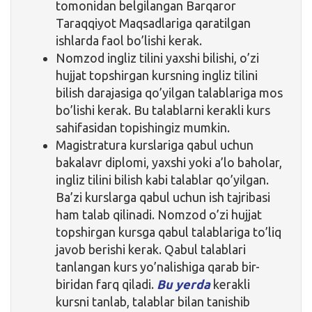
tomonidan belgilangan Barqaror
Taraqqiyot Maqsadlariga qaratilgan
ishlarda faol bo’lishi kerak.
Nomzod ingliz tilini yaxshi bilishi, o’zi
hujjat topshirgan kursning ingliz tilini
bilish darajasiga qo’yilgan talablariga mos
bo’lishi kerak. Bu talablarni kerakli kurs
sahifasidan topishingiz mumkin.
Magistratura kurslariga qabul uchun
bakalavr diplomi, yaxshi yoki a’lo baholar,
ingliz tilini bilish kabi talablar qo’yilgan.
Ba’zi kurslarga qabul uchun ish tajribasi
ham talab qilinadi. Nomzod o’zi hujjat
topshirgan kursga qabul talablariga to’liq
javob berishi kerak. Qabul talablari
tanlangan kurs yo’nalishiga qarab bir-
biridan farq qiladi.
Bu yerda
kerakli
kursni tanlab, talablar bilan tanishib