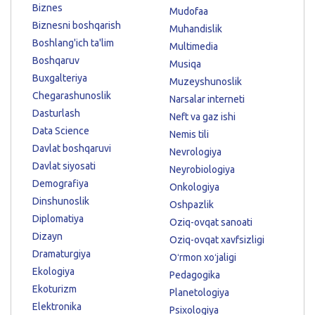
Biznes
Mudofaa
Biznesni boshqarish
Muhandislik
Boshlang'ich ta'lim
Multimedia
Boshqaruv
Musiqa
Buxgalteriya
Muzeyshunoslik
Chegarashunoslik
Narsalar interneti
Dasturlash
Neft va gaz ishi
Data Science
Nemis tili
Davlat boshqaruvi
Nevrologiya
Davlat siyosati
Neyrobiologiya
Demografiya
Onkologiya
Dinshunoslik
Oshpazlik
Diplomatiya
Oziq-ovqat sanoati
Dizayn
Oziq-ovqat xavfsizligi
Dramaturgiya
Oʻrmon xoʻjaligi
Ekologiya
Pedagogika
Ekoturizm
Planetologiya
Elektronika
Psixologiya