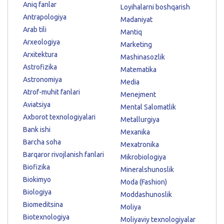
Aniq fanlar
Loyihalarni boshqarish
Antrapologiya
Madaniyat
Arab tili
Mantiq
Arxeologiya
Marketing
Arxitektura
Mashinasozlik
Astrofizika
Matematika
Astronomiya
Media
Atrof-muhit fanlari
Menejment
Aviatsiya
Mental Salomatlik
Axborot texnologiyalari
Metallurgiya
Bank ishi
Mexanika
Barcha soha
Mexatronika
Barqaror rivojlanish fanlari
Mikrobiologiya
Biofizika
Mineralshunoslik
Biokimyo
Moda (Fashion)
Biologiya
Moddashunoslik
Biomeditsina
Moliya
Biotexnologiya
Moliyaviy texnologiyalar