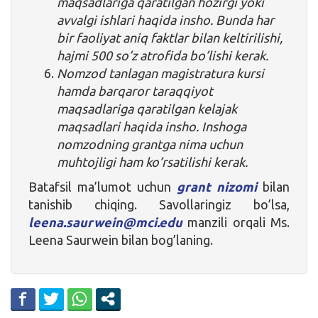
maqsadlariga qaratilgan hozirgi yoki
avvalgi ishlari haqida insho. Bunda har
bir faoliyat aniq faktlar bilan keltirilishi,
hajmi 500 so’z atrofida bo’lishi kerak.
Nomzod tanlagan magistratura kursi
hamda barqaror taraqqiyot
maqsadlariga qaratilgan kelajak
maqsadlari haqida insho. Inshoga
nomzodning grantga nima uchun
muhtojligi ham ko’rsatilishi kerak.
Batafsil ma’lumot uchun
grant nizomi
bilan
tanishib chiqing. Savollaringiz bo’lsa,
leena.saurwein@mci.edu
manzili orqali Ms.
Leena Saurwein bilan bog’laning.