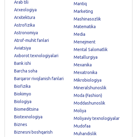
Arab tili
Mantiq
Arxeologiya
Marketing
Arxitektura
Mashinasozlik
Astrofizika
Matematika
Astronomiya
Media
Atrof-muhit fanlari
Menejment
Aviatsiya
Mental Salomatlik
Axborot texnologiyalari
Metallurgiya
Bank ishi
Mexanika
Barcha soha
Mexatronika
Barqaror rivojlanish fanlari
Mikrobiologiya
Biofizika
Mineralshunoslik
Biokimyo
Moda (Fashion)
Biologiya
Moddashunoslik
Biomeditsina
Moliya
Biotexnologiya
Moliyaviy texnologiyalar
Biznes
Mudofaa
Biznesni boshqarish
Muhandislik