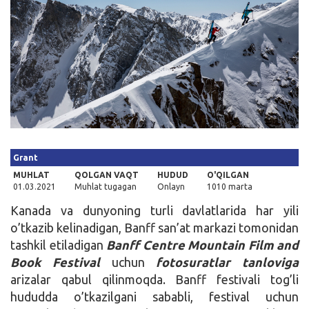
Kirish
Grant
MUHLAT
QOLGAN VAQT
HUDUD
O'QILGAN
01.03.2021
Muhlat tugagan
Onlayn
1010 marta
Kanada va dunyoning turli davlatlarida har yili
o’tkazib kelinadigan, Banff san’at markazi tomonidan
tashkil etiladigan
Banff Centre Mountain Film and
Book Festival
uchun
fotosuratlar tanloviga
arizalar qabul qilinmoqda. Banff festivali tog’li
hududda o’tkazilgani sababli, festival uchun