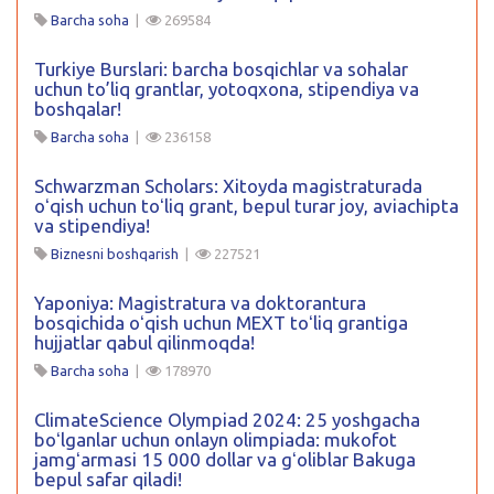
Barcha soha
|
269584
Turkiye Burslari: barcha bosqichlar va sohalar
uchun to’liq grantlar, yotoqxona, stipendiya va
boshqalar!
Barcha soha
|
236158
Schwarzman Scholars: Xitoyda magistraturada
oʻqish uchun toʻliq grant, bepul turar joy, aviachipta
va stipendiya!
Biznesni boshqarish
|
227521
Yaponiya: Magistratura va doktorantura
bosqichida oʻqish uchun MEXT toʻliq grantiga
hujjatlar qabul qilinmoqda!
Barcha soha
|
178970
ClimateScience Olympiad 2024: 25 yoshgacha
boʻlganlar uchun onlayn olimpiada: mukofot
jamgʻarmasi 15 000 dollar va gʻoliblar Bakuga
bepul safar qiladi!