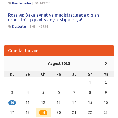
Barcha soha
|
149748
Rossiya: Bakalavriat va magistraturada o’qish
uchun to’liq grant va oylik stipendiya!
Dasturlash
|
143934
Grantlar taqvimi
Avgust 2026
Du
Se
Ch
Pa
Ju
Sh
Ya
1
2
3
4
5
6
7
8
9
11
12
13
14
15
16
10
17
18
20
21
22
23
19