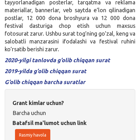
tayyorlanadigan posterlar, tarqatma va reklama
materiallar, bannerlar, veb saytda e’lon qilinadigan
postlar, 12 000 dona broshyura va 12 000 dona
festival dasturiga chop etish uchun maxsus
fotosurat zarur. Ushbu surat tog’ning go’zal, keng va
salobatli manzarasini ifodalashi va festival ruhini
ko’rsatib berishi zarur.
2020-yilgi tanlovda g’olib chiqqan surat
2019-yilda g’olib chiqqan surat
G’olib chiqqan barcha suratlar
Grant kimlar uchun?
Barcha uchun
Batafsil ma'lumot uchun link
Rasmiy havola