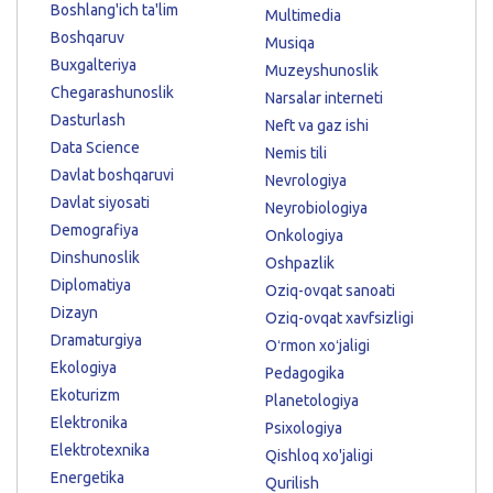
Boshlang'ich ta'lim
Multimedia
Boshqaruv
Musiqa
Buxgalteriya
Muzeyshunoslik
Chegarashunoslik
Narsalar interneti
Dasturlash
Neft va gaz ishi
Data Science
Nemis tili
Davlat boshqaruvi
Nevrologiya
Davlat siyosati
Neyrobiologiya
Demografiya
Onkologiya
Dinshunoslik
Oshpazlik
Diplomatiya
Oziq-ovqat sanoati
Dizayn
Oziq-ovqat xavfsizligi
Dramaturgiya
Oʻrmon xoʻjaligi
Ekologiya
Pedagogika
Ekoturizm
Planetologiya
Elektronika
Psixologiya
Elektrotexnika
Qishloq xo'jaligi
Energetika
Qurilish