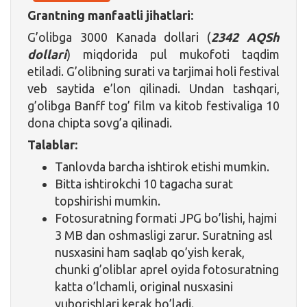
Grantning manfaatli jihatlari:
G’olibga 3000 Kanada dollari (
2342 AQSh
dollari
) miqdorida pul mukofoti taqdim
etiladi. G’olibning surati va tarjimai holi festival
veb saytida e’lon qilinadi. Undan tashqari,
g’olibga Banff tog’ film va kitob festivaliga 10
dona chipta sovg’a qilinadi.
Talablar:
Tanlovda barcha ishtirok etishi mumkin.
Bitta ishtirokchi 10 tagacha surat
topshirishi mumkin.
Fotosuratning formati JPG bo’lishi, hajmi
3 MB dan oshmasligi zarur. Suratning asl
nusxasini ham saqlab qo’yish kerak,
chunki g’oliblar aprel oyida fotosuratning
katta o’lchamli, original nusxasini
yuborishlari kerak bo’ladi.