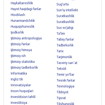
Haykaltaroshlik
Sug'urta
Hayot haqidagi fanlar
Sun'iy intellekt
Hisoblash
Suratkashlik
Hunarmandchilik
Suratkashlik
Huquqshunoslik
Suv xo'jaligi
Ijodkorlik
Ta'lim
Ijtimoiy antropologiya
Tabiiy fanlar
Ijtimoiy fanlar
Tadbirkorlik
Ijtimoiy himoya
Tarix
Ijtimoiy ish
Tarjimonlik
Ijtimoiy statistika
Tasviriy sanʼat
Ijtimoiy tadbirkorlik
Tekstil
Informatika
Temir yo'llar
Ingliz tili
Texnik fanlar
Innovatsiyalar
Texnologiya
Inson huquqlari
Tibbiyot
Investitsion tahlil
Tijorat
Investitsiya
Tilshunoslik