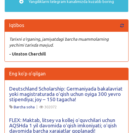
Yangiliklarni
telegram
kanalimizda kuzatib boring
Iqtibos
Tarixni o‘rganing, jamiyatdagi barcha muammolarning
yechimi tarixda mavjud.
- Uinston Cherchill
Eng ko'p o'qilgan
Deutschland Scholarship: Germaniyada bakalavriat
yoki magistraturada oʻqish uchun oyiga 300 yevro
stipendiya; joy – 150 tagacha!
Barcha soha
|
302072
FLEX: Maktab, litsey va kollej oʻquvchilari uchun
AQSHda 1 yil davomida oʻqish imkoniyati; oʻqish
davomida barcha xarajatlar qoplanadi!