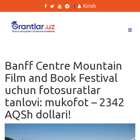
Kirish
|
Grantlar
Tanlovlar
Banff Centre Mountain
Ishlar
Film and Book Festival
Kurslar
uchun fotosuratlar
Blog
tanlovi: mukofot – 2342
Yana
AQSh dollari!
Qidirish