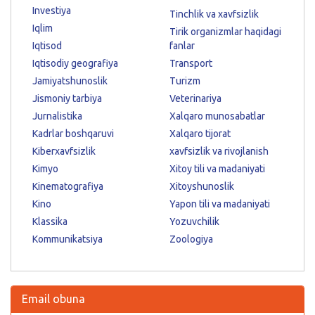
Investiya
Tinchlik va xavfsizlik
Iqlim
Tirik organizmlar haqidagi
Iqtisod
fanlar
Iqtisodiy geografiya
Transport
Jamiyatshunoslik
Turizm
Jismoniy tarbiya
Veterinariya
Jurnalistika
Xalqaro munosabatlar
Kadrlar boshqaruvi
Xalqaro tijorat
Kiberxavfsizlik
xavfsizlik va rivojlanish
Kimyo
Xitoy tili va madaniyati
Kinematografiya
Xitoyshunoslik
Kino
Yapon tili va madaniyati
Klassika
Yozuvchilik
Kommunikatsiya
Zoologiya
Email obuna