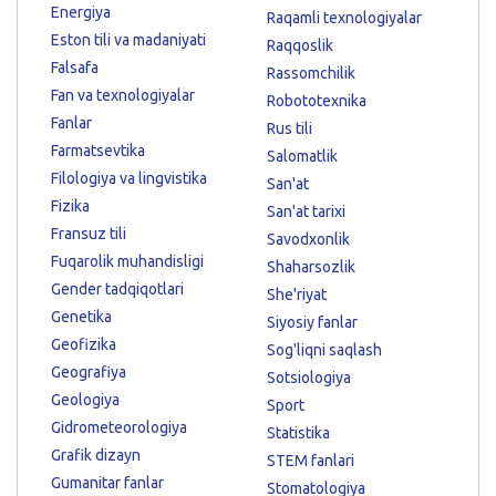
Energiya
Raqamli texnologiyalar
Eston tili va madaniyati
Raqqoslik
Falsafa
Rassomchilik
Fan va texnologiyalar
Robototexnika
Fanlar
Rus tili
Farmatsevtika
Salomatlik
Filologiya va lingvistika
San'at
Fizika
San'at tarixi
Fransuz tili
Savodxonlik
Fuqarolik muhandisligi
Shaharsozlik
Gender tadqiqotlari
She'riyat
Genetika
Siyosiy fanlar
Geofizika
Sog'liqni saqlash
Geografiya
Sotsiologiya
Geologiya
Sport
Gidrometeorologiya
Statistika
Grafik dizayn
STEM fanlari
Gumanitar fanlar
Stomatologiya