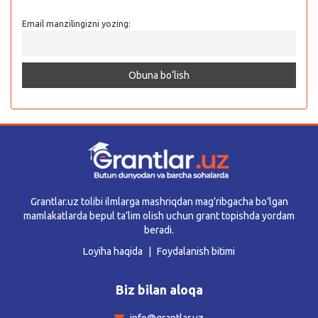
Email manzilingizni yozing:
Grantlar.uz tolibi ilmlarga mashriqdan mag’ribgacha bo’lgan
mamlakatlarda bepul ta’lim olish uchun grant topishda yordam
beradi.
Loyiha haqida
Foydalanish bitimi
Biz bilan aloqa
info@grantlar.uz