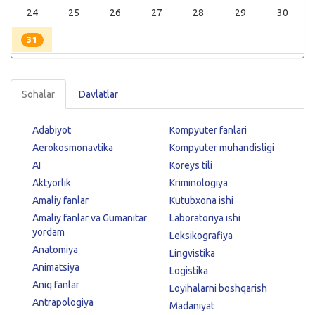
24
25
26
27
28
29
30
31
Sohalar
Davlatlar
Adabiyot
Kompyuter fanlari
Aerokosmonavtika
Kompyuter muhandisligi
AI
Koreys tili
Aktyorlik
Kriminologiya
Amaliy fanlar
Kutubxona ishi
Amaliy fanlar va Gumanitar
Laboratoriya ishi
yordam
Leksikografiya
Anatomiya
Lingvistika
Animatsiya
Logistika
Aniq fanlar
Loyihalarni boshqarish
Antrapologiya
Madaniyat