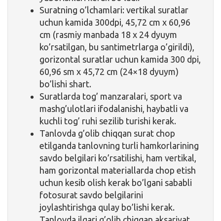
Suratning o’lchamlari: vertikal suratlar
uchun kamida 300dpi, 45,72 cm x 60,96
cm (rasmiy manbada 18 x 24 dyuym
ko’rsatilgan, bu santimetrlarga o’girildi),
gorizontal suratlar uchun kamida 300 dpi,
60,96 sm x 45,72 cm (24×18 dyuym)
bo’lishi shart.
Suratlarda tog’ manzaralari, sport va
mashg’ulotlari ifodalanishi, haybatli va
kuchli tog’ ruhi sezilib turishi kerak.
Tanlovda g’olib chiqqan surat chop
etilganda tanlovning turli hamkorlarining
savdo belgilari ko’rsatilishi, ham vertikal,
ham gorizontal materiallarda chop etish
uchun kesib olish kerak bo’lgani sababli
fotosurat savdo belgilarini
joylashtirishga qulay bo’lishi kerak.
Tanlovda ilgari g’olib chiqqan aksariyat