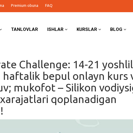
ma
Premium obuna
FAQ
TANLOVLAR
ISHLAR
KURSLAR
BLOG
ate Challenge: 14-21 yoshli
 haftalik bepul onlayn kurs 
uv; mukofot – Silikon vodiys
xarajatlari qoplanadigan
!