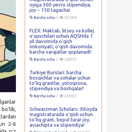
oyiga 300 yevro stipendiya;
joy – 150 tagacha!
Barcha soha
|
301909
FLEX: Maktab, litsey va kollej
oʻquvchilari uchun AQSHda 1
yil davomida oʻqish
imkoniyati; oʻqish davomida
barcha xarajatlar qoplanadi!
Barcha soha
|
269337
Turkiye Burslari: barcha
bosqichlar va sohalar uchun
to’liq grantlar, yotoqxona,
stipendiya va boshqalar!
Barcha soha
|
235932
lganlar
boʻlib,
Schwarzman Scholars: Xitoyda
magistraturada oʻqish uchun
tlardan
toʻliq grant, bepul turar joy,
hun 2-6
aviachipta va stipendiya!
ida oʻz