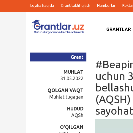
Loyiha haqida
Grant taklif qilish
Hamkorlar
Rekla
GRANTLAR
Grantlar
Tanlovlar
Grant
#Beapir
Ishlar
MUHLAT
uchun 3
31.05.2022
bellash
Kurslar
QOLGAN VAQT
(AQSH) 
Muhlat tugagan
Blog
sayohat
HUDUD
AQSh
Yana
O'QILGAN