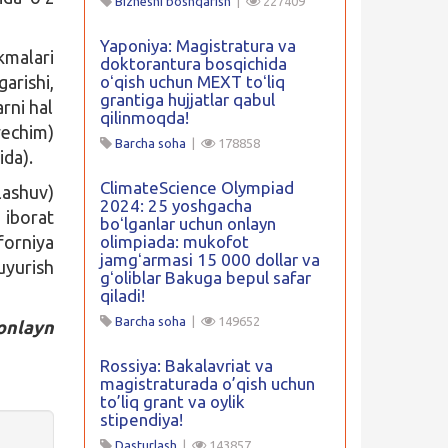
Biznesni boshqarish
|
227409
Yaponiya: Magistratura va
kmalari
doktorantura bosqichida
arishi,
oʻqish uchun MEXT toʻliq
grantiga hujjatlar qabul
rni hal
qilinmoqda!
yechim)
Barcha soha
|
178858
ida).
ClimateScience Olympiad
lashuv)
2024: 25 yoshgacha
 iborat
boʻlganlar uchun onlayn
forniya
olimpiada: mukofot
jamgʻarmasi 15 000 dollar va
uyurish
gʻoliblar Bakuga bepul safar
qiladi!
Barcha soha
|
149652
onlayn
Rossiya: Bakalavriat va
magistraturada o’qish uchun
to’liq grant va oylik
stipendiya!
Dasturlash
|
143857