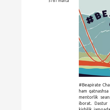
5781 marta
Qidirish
Kirish
#Beapirate Chal
ham qatnashsa 
mentorlik sean
iborat. Dastur
kishilik jamoad