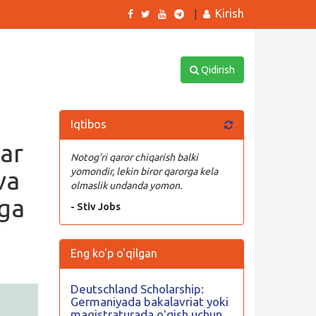
Kirish
|
Qidirish
Iqtibos
lar
Notog’ri qaror chiqarish balki
va
yomondir, lekin biror qarorga kela
olmaslik undanda yomon.
iga
- Stiv Jobs
Eng ko'p o'qilgan
Deutschland Scholarship:
Germaniyada bakalavriat yoki
magistraturada oʻqish uchun