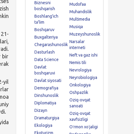
ses
Biznesni
Mudofaa
zish
boshqarish
Muhandislik
mkin
Boshlang'ich
Multimedia
ta'lim
Musiqa
Boshqaruv
 21-
Muzeyshunoslik
Buxgalteriya
ari,
Narsalar
Chegarashunoslik
interneti
adi.
Dasturlash
Neft va gaz ishi
 bir
Data Science
Nemis tili
erak
Davlat
Nevrologiya
boshqaruvi
Neyrobiologiya
Davlat siyosati
-yil
Onkologiya
Demografiya
rlar
Oshpazlik
Dinshunoslik
amoa
Oziq-ovqat
Diplomatiya
uniy
sanoati
Dizayn
di.
Oziq-ovqat
Dramaturgiya
xavfsizligi
yida
Ekologiya
Oʻrmon xoʻjaligi
Ekoturizm