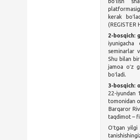
boʻlish sh
platformasig
kerak boʻl
(REGISTER H
2-bosqich: g
iyunigacha 
seminarlar v
Shu bilan bir
jamoa oʻz gʻ
boʻladi.
3-bosqich: 
22-iyundan 1
tomonidan ov
Barqaror Riv
taqdimot – fi
Oʻtgan yilgi
tanishishing