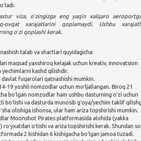
oʻladi.
tur viza, oʻzingizga eng yaqin xalqaro aeroportg
q-ovqat xarajatlarini qoplamaydi. Ushbu xarajatl
rning oʻzi qoplashi kerak.
nashish talab va shartlari quyidagicha:
an maqsad yaxshiroq kelajak uchun kreativ, innovatsion
 yechimlarni kashd qilishdir.
n davlat fuqarolari qatnashishi mumkin.
14-19 yoshli nomzodlar uchun moʻljallangan. Biroq 21
ha boʻlgan nomzodlar ham ushbu dasturning oʻzi uchun
li boʻlishi va dasturda munosib gʻoya/yechim taklif qilish
oʻsha olishiga ishonsa, ular ham ariza topshirishi mumkin.
ar Moonshot Pirates platformasida alohida (yakka
) roʻyxatdan oʻtishi va ariza topshirishi kerak. Shundan s
atformada 2 kishidan 6 kishigacha boʻlgan jamoa tuzadi.