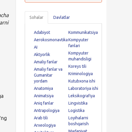
acha
Sohalar
Davlatlar
arni
Adabiyot
Kommunikatsiya
Aerokosmonavtika
Kompyuter
fanlari
AI
Kompyuter
Aktyorlik
muhandisligi
Amaliy fanlar
Koreys tili
Amaliy fanlar va
Kriminologiya
Gumanitar
yordam
Kutubxona ishi
Anatomiya
Laboratoriya ishi
ga
Animatsiya
Leksikografiya
Aniq fanlar
Lingvistika
Antrapologiya
Logistika
oʻng
Arab tili
Loyihalarni
boshqarish
Arxeologiya
Madaniyat