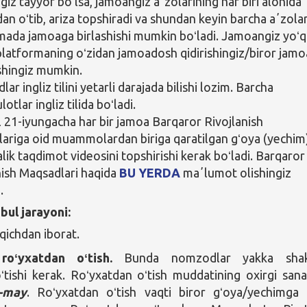
iz tayyor boʻlsa, jamoangiz aʼzolarining har biri alohida
dan oʻtib, ariza topshiradi va shundan keyin barcha aʼzola
mada jamoaga birlashishi mumkin boʻladi. Jamoangiz yoʻq
 platformaning oʻzidan jamoadosh qidirishingiz/biror jam
ishingiz mumkin.
r ingliz tilini yetarli darajada bilishi lozim. Barcha
otlar ingliz tilida boʻladi.
l 21-iyungacha har bir jamoa Barqaror Rivojlanish
ariga oid muammolardan biriga qaratilgan gʻoya (yechim
lik taqdimot videosini topshirishi kerak boʻladi. Barqaror
nish Maqsadlari haqida
BU YERDA
maʼlumot olishingiz
.
bul jarayoni:
qichdan iborat.
roʻyxatdan oʻtish.
Bunda nomzodlar yakka shak
ʻtishi kerak. Roʻyxatdan oʻtish muddatining oxirgi sana
1-may
. Roʻyxatdan oʻtish vaqti biror gʻoya/yechimga