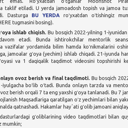
art emas. Roʻyxatdan oʻtganlar Moonshot Pirat
a taklif etiladi. U yerda jamoadosh topish va jamoa tu
adi. Dasturga
BU YERDA
roʻyxatdan oʻtishingiz mu
ERE tugmasini bosing).
ʻoya ishlab chiqish.
Bu bosqich 2022-yilning 1-iyunidan
davom etadi. Bunda ishtirokchilar mentorlik seansl
a vazifalar yordamida bilim hamda koʻnikmalarini oshir
ga, jamoalar gʻoya (yechim) ishlab chiqadi. 21-iyunda har
oyasi va 1 daqiqalik taqdimot videosini topshirishi k
onlayn ovoz berish va final taqdimoti.
Bu bosqich 2022
-iyulgacha boʻlib oʻtadi. Bunda onlayn tarzda va mento
oz berish orqali 7 ta eng yaxshi gʻoya tanlanadi. Bu 7 j
ojlanish Maqsadlariga qaratilgan oʻz yechimlari bilan yak
nalda qatnashadi. Hakamlar hayʼati gʻolib jamoani aniqlay
 dasturlardagi gʻoliblarining video taqdimotlari bilan qu
iz mumkin;