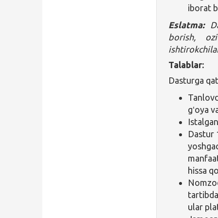
iborat b
Eslatma:
Das
borish, ozi
ishtirokchila
Talablar:
Dasturga qat
Tanlovd
gʻoya va
Istalga
Dastur 
yoshgac
manfaat
hissa q
Nomzodl
tartibda
ular pl