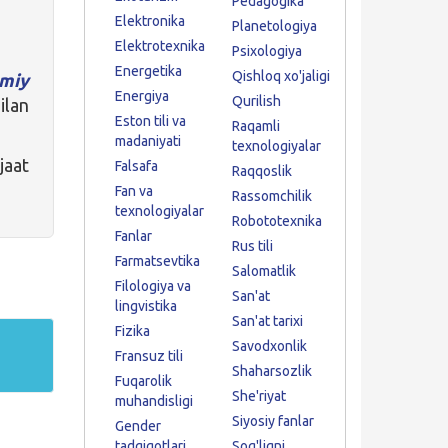
Pedagogika
Elektronika
Planetologiya
Elektrotexnika
Psixologiya
Energetika
Qishloq xo'jaligi
miy
Energiya
Qurilish
ilan
Eston tili va
Raqamli
madaniyati
texnologiyalar
jaat
Falsafa
Raqqoslik
Fan va
Rassomchilik
texnologiyalar
Robototexnika
Fanlar
Rus tili
Farmatsevtika
Salomatlik
Filologiya va
San'at
lingvistika
San'at tarixi
Fizika
Savodxonlik
Fransuz tili
Shaharsozlik
Fuqarolik
She'riyat
muhandisligi
Siyosiy fanlar
Gender
tadqiqotlari
Sog'liqni