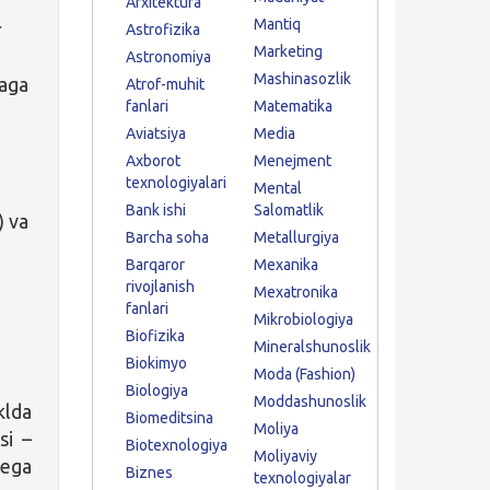
Arxitektura
Mantiq
r
Astrofizika
Marketing
Astronomiya
Mashinasozlik
oaga
Atrof-muhit
fanlari
Matematika
Aviatsiya
Media
Axborot
Menejment
texnologiyalari
Mental
Bank ishi
Salomatlik
) va
Barcha soha
Metallurgiya
Barqaror
Mexanika
rivojlanish
Mexatronika
fanlari
Mikrobiologiya
Biofizika
Mineralshunoslik
Biokimyo
Moda (Fashion)
Biologiya
Moddashunoslik
lda
Biomeditsina
Moliya
si –
Biotexnologiya
Moliyaviy
 ega
Biznes
texnologiyalar