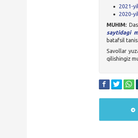
2021-yi
2020-yi
MUHIM:
Dast
saytidagi 
batafsil tani
Savollar yu
qilishingiz 