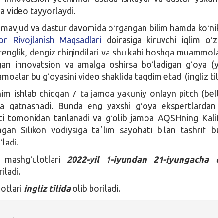
a video tayyorlaydi.
mavjud va dastur davomida oʻrgangan bilim hamda koʻni
or Rivojlanish Maqsadlari
doirasiga kiruvchi iqlim oʻzg
tenglik, dengiz chiqindilari va shu kabi boshqa muammola
lgan innovatsion va amalga oshirsa boʻladigan gʻoya (
amoalar bu gʻoyasini video shaklida taqdim etadi (ingliz til
im ishlab chiqqan 7 ta jamoa yakuniy onlayn pitch (bel
lda qatnashadi. Bunda eng yaxshi gʻoya ekspertlardan
ti tomonidan tanlanadi va gʻolib jamoa AQSHning Kali
hgan Silikon vodiysiga taʼlim sayohati bilan tashrif b
ladi.
 mashgʻulotlari
2022-yil 1-iyundan 21-iyungacha 
iladi.
otlari
ingliz tilida
olib boriladi.