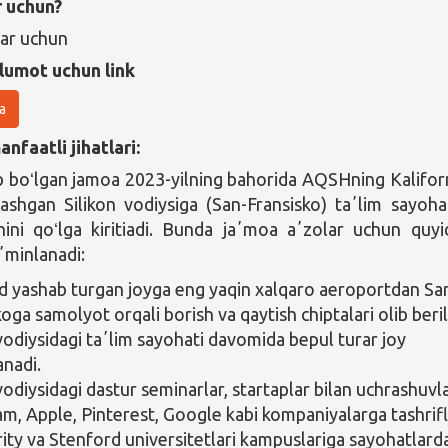
r uchun?
lar uchun
lumot uchun link
a
nfaatli jihatlari:
ib boʻlgan jamoa 2023-yilning bahorida AQSHning Kalifor
lashgan Silikon vodiysiga (San-Fransisko) taʼlim sayoha
ini qoʻlga kiritiadi. Bunda jaʼmoa aʼzolar uchun quyi
ʼminlanadi:
yashab turgan joyga eng yaqin xalqaro aeroportdan Sa
oga samolyot orqali borish va qaytish chiptalari olib beril
 vodiysidagi taʼlim sayohati davomida bepul turar joy
anadi.
vodiysidagi dastur seminarlar, startaplar bilan uchrashuvla
am, Apple, Pinterest, Google kabi kompaniyalarga tashrifl
rity va Stenford universitetlari kampuslariga sayohatlard