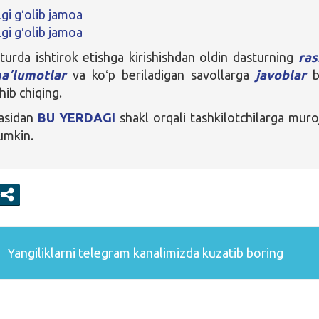
lgi gʻolib jamoa
lgi gʻolib jamoa
urda ishtirok etishga kirishishdan oldin dasturning
ras
maʼlumotlar
va koʻp beriladigan savollarga
javoblar
b
shib chiqing.
zasidan
BU YERDAGI
shakl orqali tashkilotchilarga muro
mumkin.
Yangiliklarni
telegram
kanalimizda kuzatib boring