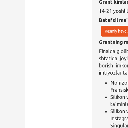
Grant kimla
14-21 yoshli
Batafsil ma'
Rasmiy havol
Grantning ma
Finalda gʻol
shtatida joy
borish imkon
imtiyozlar ta
Nomzod 
Fransisk
Silikon
taʼminl
Silikon 
Instagr
Singula