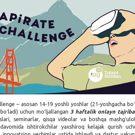
lenge – asosan 14-19 yoshli yoshlar (21-yoshgacha boʻ
boʻladi) uchun moʻljallangan
3 haftalik onlayn tajriba
slari, seminarlar, qisqa videolar va boshqa mashgʻulo
 davomida ishtirokchilar yaxshiroq kelajak qurish uc
a innovatsion yechimlar ustida ishlaydi va dastur yakun