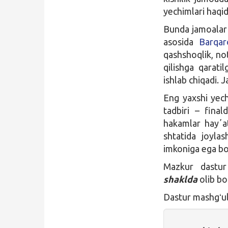
yechimlari haqid
Bunda jamoalar 
asosida
Barqar
qashshoqlik, no
qilishga qarati
ishlab chiqadi. J
Eng yaxshi yech
tadbiri – fina
hakamlar hayʼa
shtatida joylas
imkoniga ega boʻ
Mazkur dastur
shaklda
olib bor
Dastur mashgʻul