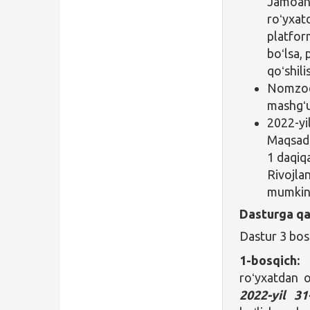
Jamoang
roʻyxat
platfor
boʻlsa,
qoʻshil
Nomzodla
mashgʻul
2022-yi
Maqsadl
1 daqiqa
Rivojla
mumkin
Dasturga qa
Dastur 3 bos
1-bosqich:
roʻyxatdan o
2022-yil 3