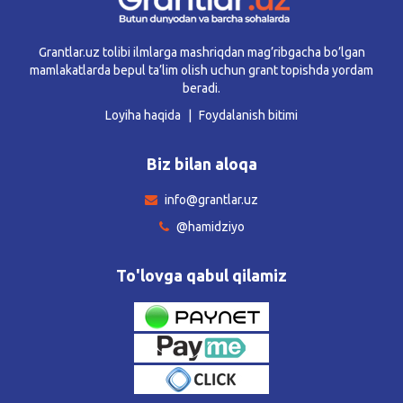
Grantlar.uz tolibi ilmlarga mashriqdan mag’ribgacha bo’lgan
mamlakatlarda bepul ta’lim olish uchun grant topishda yordam
beradi.
Loyiha haqida
Foydalanish bitimi
Biz bilan aloqa
info@grantlar.uz
@hamidziyo
To'lovga qabul qilamiz