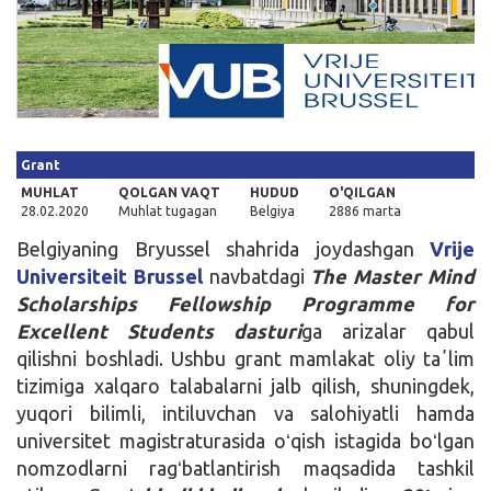
Kirish
Grant
MUHLAT
QOLGAN VAQT
HUDUD
O'QILGAN
28.02.2020
Muhlat tugagan
Belgiya
2886 marta
Belgiyaning Bryussel shahrida joydashgan
Vrije
Universiteit Brussel
navbatdagi
The Master Mind
Scholarships Fellowship Programme for
Excellent Students dasturi
ga arizalar qabul
qilishni boshladi. Ushbu grant mamlakat oliy taʼlim
tizimiga xalqaro talabalarni jalb qilish, shuningdek,
yuqori bilimli, intiluvchan va salohiyatli hamda
universitet magistraturasida oʻqish istagida boʻlgan
nomzodlarni ragʻbatlantirish maqsadida tashkil