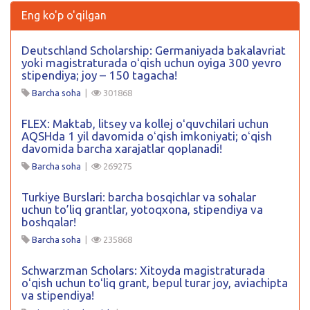
Eng ko'p o'qilgan
Deutschland Scholarship: Germaniyada bakalavriat
yoki magistraturada oʻqish uchun oyiga 300 yevro
stipendiya; joy – 150 tagacha!
Barcha soha
|
301868
FLEX: Maktab, litsey va kollej oʻquvchilari uchun
AQSHda 1 yil davomida oʻqish imkoniyati; oʻqish
davomida barcha xarajatlar qoplanadi!
Barcha soha
|
269275
Turkiye Burslari: barcha bosqichlar va sohalar
uchun to’liq grantlar, yotoqxona, stipendiya va
boshqalar!
Barcha soha
|
235868
Schwarzman Scholars: Xitoyda magistraturada
oʻqish uchun toʻliq grant, bepul turar joy, aviachipta
va stipendiya!