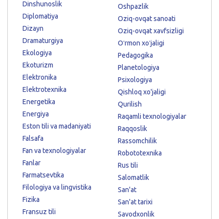
Dinshunoslik
Oshpazlik
Diplomatiya
Oziq-ovqat sanoati
Dizayn
Oziq-ovqat xavfsizligi
Dramaturgiya
Oʻrmon xoʻjaligi
Ekologiya
Pedagogika
Ekoturizm
Planetologiya
Elektronika
Psixologiya
Elektrotexnika
Qishloq xo'jaligi
Energetika
Qurilish
Energiya
Raqamli texnologiyalar
Eston tili va madaniyati
Raqqoslik
Falsafa
Rassomchilik
Fan va texnologiyalar
Robototexnika
Fanlar
Rus tili
Farmatsevtika
Salomatlik
Filologiya va lingvistika
San'at
Fizika
San'at tarixi
Fransuz tili
Savodxonlik