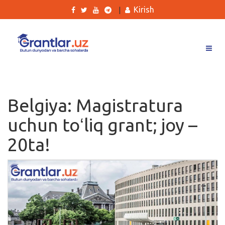
Kirish
|
Grantlar
Tanlovlar
Belgiya: Magistratura
Ishlar
uchun toʻliq grant; joy –
Kurslar
20ta!
Blog
Yana
Qidirish