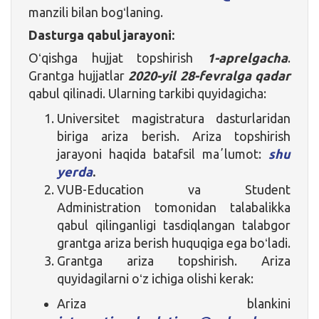
manzili bilan bogʻlaning.
Dasturga qabul jarayoni:
Oʻqishga hujjat topshirish
1-aprelgacha
.
Grantga hujjatlar
2020-yil 28-fevralga qadar
qabul qilinadi. Ularning tarkibi quyidagicha:
Universitet magistratura dasturlaridan
biriga ariza berish. Ariza topshirish
jarayoni haqida batafsil maʼlumot:
shu
yerda
.
VUB-Education va Student
Administration tomonidan talabalikka
qabul qilinganligi tasdiqlangan talabgor
grantga ariza berish huquqiga ega boʻladi.
Grantga ariza topshirish. Ariza
quyidagilarni oʻz ichiga olishi kerak:
Ariza blankini