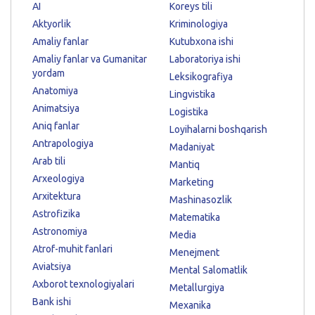
AI
Koreys tili
Aktyorlik
Kriminologiya
Amaliy fanlar
Kutubxona ishi
Amaliy fanlar va Gumanitar
Laboratoriya ishi
yordam
Leksikografiya
Anatomiya
Lingvistika
Animatsiya
Logistika
Aniq fanlar
Loyihalarni boshqarish
Antrapologiya
Madaniyat
Arab tili
Mantiq
Arxeologiya
Marketing
Arxitektura
Mashinasozlik
Astrofizika
Matematika
Astronomiya
Media
Atrof-muhit fanlari
Menejment
Aviatsiya
Mental Salomatlik
Axborot texnologiyalari
Metallurgiya
Bank ishi
Mexanika