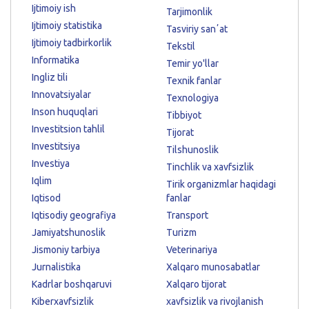
Ijtimoiy ish
Tarjimonlik
Ijtimoiy statistika
Tasviriy sanʼat
Ijtimoiy tadbirkorlik
Tekstil
Informatika
Temir yo'llar
Ingliz tili
Texnik fanlar
Innovatsiyalar
Texnologiya
Inson huquqlari
Tibbiyot
Investitsion tahlil
Tijorat
Investitsiya
Tilshunoslik
Investiya
Tinchlik va xavfsizlik
Iqlim
Tirik organizmlar haqidagi
Iqtisod
fanlar
Iqtisodiy geografiya
Transport
Jamiyatshunoslik
Turizm
Jismoniy tarbiya
Veterinariya
Jurnalistika
Xalqaro munosabatlar
Kadrlar boshqaruvi
Xalqaro tijorat
Kiberxavfsizlik
xavfsizlik va rivojlanish