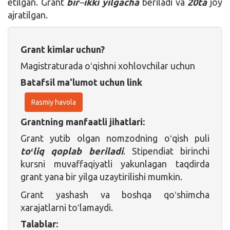
etilgan. Grant
bir
–
ikki yilgacha
beriladi va
20ta
joy
ajratilgan.
Grant kimlar uchun?
Magistraturada oʻqishni xohlovchilar uchun
Batafsil ma'lumot uchun link
Rasmiy havola
Grantning manfaatli jihatlari:
Grant yutib olgan nomzodning oʻqish puli
toʻliq qoplab beriladi
. Stipendiat birinchi
kursni muvaffaqiyatli yakunlagan taqdirda
grant yana bir yilga uzaytirilishi mumkin.
Grant yashash va boshqa qoʻshimcha
xarajatlarni toʻlamaydi.
Talablar: