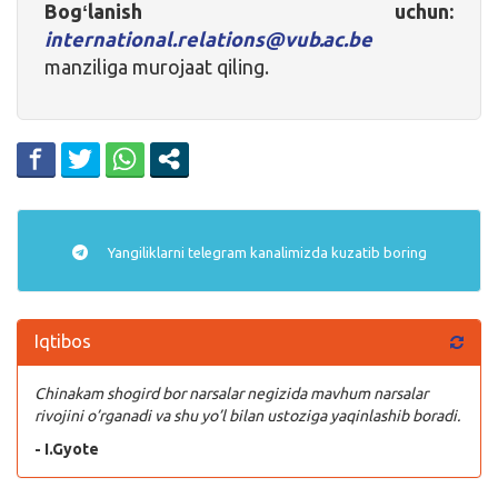
Bogʻlanish uchun:
international.relations@vub.ac.be
manziliga murojaat qiling.
Yangiliklarni
telegram
kanalimizda kuzatib boring
Iqtibos
Chinakam shogird bor narsalar negizida mavhum narsalar
rivojini o’rganadi va shu yo’l bilan ustoziga yaqinlashib boradi.
- I.Gyote