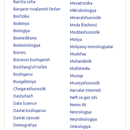
Barcha soha
Mexatronika
Barqaror rivojlanish fanlari
Mikrobiologiya
Biofizika
Mineralshunoslik
Biokimyo
Moda (Fashion)
Biologiya
Moddashunoslik
Biomeditsina
Moliya
Biotexnologiya
Moliyaviy texnologiyalar
Biznes
Mudofaa
Biznesni boshqarish
Muhandislik
Boshlang'ich ta'lim
Multimedia
Boshqaruv
Musiqa
Buxgalteriya
Muzeyshunoslik
Chegarashunoslik
Narsalar interneti
Dasturlash
Neft va gaz ishi
Data Science
Nemis tili
Davlat boshqaruvi
Nevrologiya
Davlat siyosati
Neyrobiologiya
Demografiya
Onkologiya