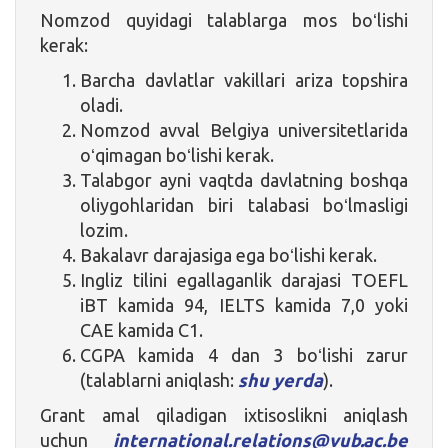
Nomzod quyidagi talablarga mos boʻlishi
kerak:
Barcha davlatlar vakillari ariza topshira
oladi.
Nomzod avval Belgiya universitetlarida
oʻqimagan boʻlishi kerak.
Talabgor ayni vaqtda davlatning boshqa
oliygohlaridan biri talabasi boʻlmasligi
lozim.
Bakalavr darajasiga ega boʻlishi kerak.
Ingliz tilini egallaganlik darajasi TOEFL
iBT kamida 94, IELTS kamida 7,0 yoki
CAE kamida C1.
CGPA kamida 4 dan 3 boʻlishi zarur
(talablarni aniqlash:
shu yerda
).
Grant amal qiladigan ixtisoslikni aniqlash
uchun
international.relations@vub.ac.be