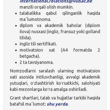
international.relations@vub.ac.be
manzili orqali olish mumkin.
talabalikka qabul qilinganlik haqida
maʼlumotnoma.
diplom va akademik baholar (diplom
ilova) nusxasi (ingliz, fransuz yoki golland
tilida).
ingliz tili sertifikati.
motivatsion xat (A4 formatda 2
betgacha).
2 ta tavsiyanoma.
Nomzodlarni saralash ularning motivatsion
xati asosida intiluvchanligi, avvalgi akademik
yutuqlari, oʻzlashtirish koʻrsatkichi, salohiyati
kabi mezonlarga koʻra amalga oshiriladi.
Grant shartlari, talab va hujjatlar tarkibi haqida
batafsil maʼlumot:
shu yerda
.