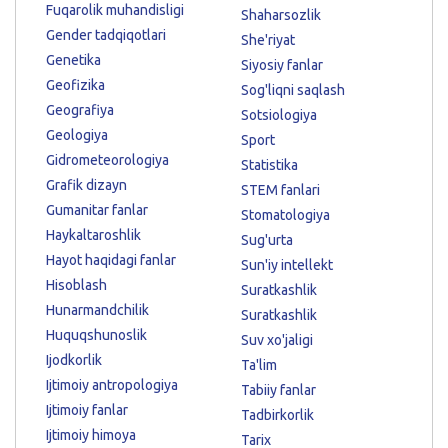
Fuqarolik muhandisligi
Shaharsozlik
Gender tadqiqotlari
She'riyat
Genetika
Siyosiy fanlar
Geofizika
Sog'liqni saqlash
Geografiya
Sotsiologiya
Geologiya
Sport
Gidrometeorologiya
Statistika
Grafik dizayn
STEM fanlari
Gumanitar fanlar
Stomatologiya
Haykaltaroshlik
Sug'urta
Hayot haqidagi fanlar
Sun'iy intellekt
Hisoblash
Suratkashlik
Hunarmandchilik
Suratkashlik
Huquqshunoslik
Suv xo'jaligi
Ijodkorlik
Ta'lim
Ijtimoiy antropologiya
Tabiiy fanlar
Ijtimoiy fanlar
Tadbirkorlik
Ijtimoiy himoya
Tarix