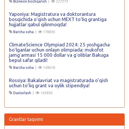
Biznesni boshqarish
|
227373
Yaponiya: Magistratura va doktorantura
bosqichida oʻqish uchun MEXT toʻliq grantiga
hujjatlar qabul qilinmoqda!
Barcha soha
|
178830
ClimateScience Olympiad 2024: 25 yoshgacha
boʻlganlar uchun onlayn olimpiada: mukofot
jamgʻarmasi 15 000 dollar va gʻoliblar Bakuga
bepul safar qiladi!
Barcha soha
|
149618
Rossiya: Bakalavriat va magistraturada o’qish
uchun to’liq grant va oylik stipendiya!
Dasturlash
|
143836
Grantlar taqvimi