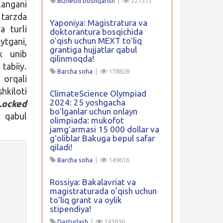
Biznesni boshqarish
|
227372
langani
tarzda
Yaponiya: Magistratura va
a turli
doktorantura bosqichida
oʻqish uchun MEXT toʻliq
ytgani,
grantiga hujjatlar qabul
ik unib
qilinmoqda!
tabiiy.
Barcha soha
|
178828
 orqali
hkiloti
ClimateScience Olympiad
2024: 25 yoshgacha
ocked
boʻlganlar uchun onlayn
 qabul
olimpiada: mukofot
jamgʻarmasi 15 000 dollar va
gʻoliblar Bakuga bepul safar
qiladi!
Barcha soha
|
149616
Rossiya: Bakalavriat va
magistraturada o’qish uchun
to’liq grant va oylik
stipendiya!
Dasturlash
|
143836