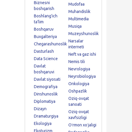
Biznesni
Mudofaa
boshqarish
Muhandislik
Boshlang'ich
Multimedia
ta'lim
Musiqa
Boshqaruv
Muzeyshunoslik
Buxgalteriya
Narsalar
Chegarashunoslik
interneti
Dasturlash
Neft va gaz ishi
Data Science
Nemis tili
Davlat
Nevrologiya
boshqaruvi
Neyrobiologiya
Davlat siyosati
Onkologiya
Demografiya
Oshpazlik
Dinshunoslik
Oziq-ovqat
Diplomatiya
sanoati
Dizayn
Oziq-ovqat
Dramaturgiya
xavfsizligi
Ekologiya
Oʻrmon xoʻjaligi
Ekoturizm