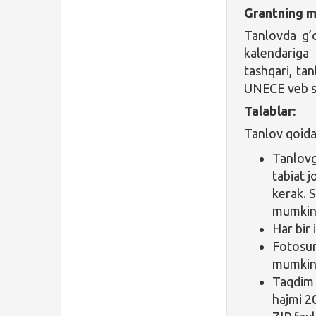
Grantning ma
Tanlovda g’
kalendariga
tashqari, ta
UNECE veb say
Talablar:
Tanlov qoidal
Tanlovg
tabiat j
kerak. S
mumkin
Har bir
Fotosur
mumkin.
Taqdim 
hajmi 2