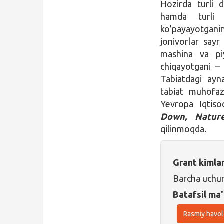
Hozirda turli d
hamda turli j
ko’payayotgani
jonivorlar sayr
mashina va piy
chiqayotgani – 
Tabiatdagi ayn
tabiat muhofaza
Yevropa Iqtiso
Down, Natur
qilinmoqda.
Grant kimla
Barcha uchu
Batafsil ma'
Rasmiy havol