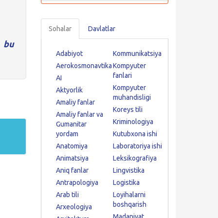
Sohalar
Davlatlar
bu
Adabiyot
Kommunikatsiya
Aerokosmonavtika
Kompyuter
fanlari
AI
Kompyuter
Aktyorlik
muhandisligi
Amaliy fanlar
Koreys tili
Amaliy fanlar va
Kriminologiya
Gumanitar
yordam
Kutubxona ishi
Anatomiya
Laboratoriya ishi
Animatsiya
Leksikografiya
Aniq fanlar
Lingvistika
Antrapologiya
Logistika
Arab tili
Loyihalarni
boshqarish
Arxeologiya
Madaniyat