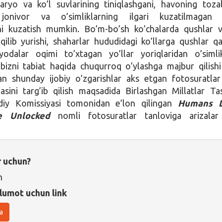
aryo va ko’l suvlarining tiniqlashgani, havoning toza
onivor va o’simliklarning ilgari kuzatilmagan 
ni kuzatish mumkin. Bo’m-bo’sh ko’chalarda qushlar v
 qilib yurishi, shaharlar hududidagi ko’llarga qushlar qa
odalar oqimi to’xtagan yo’llar yoriqlaridan o’siml
bizni tabiat haqida chuqurroq o’ylashga majbur qilishi 
an shunday ijobiy o’zgarishlar aks etgan fotosuratlar
sini targ’ib qilish maqsadida Birlashgan Millatlar Tas
diy Komissiyasi tomonidan e’lon qilingan
Humans L
e Unlocked
nomli fotosuratlar tanloviga arizalar
r uchun?
n
lumot uchun link
a