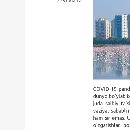
2781 marta
Qidirish
Kirish
COVID-19 pandem
dunyo bo’ylab ko
juda salbiy ta
vaziyat sababli 
ham sir emas. U
o’zgarishlar bo