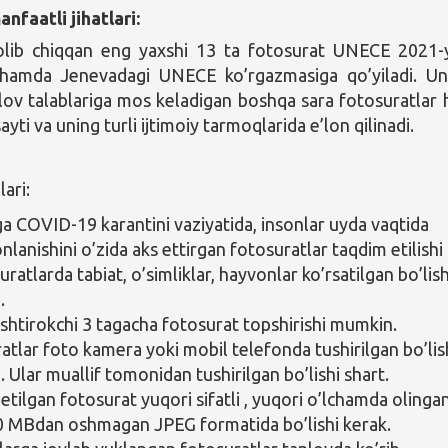
nfaatli jihatlari:
olib chiqqan eng yaxshi 13 ta fotosurat UNECE 2021-y
 hamda Jenevadagi UNECE ko’rgazmasiga qo’yiladi. U
nlov talablariga mos keladigan boshqa sara fotosuratlar
ti va uning turli ijtimoiy tarmoqlarida e’lon qilinadi.
ari:
a COVID-19 karantini vaziyatida, insonlar uyda vaqtida
onlanishini o’zida aks ettirgan fotosuratlar taqdim etilishi
uratlarda tabiat, o’simliklar, hayvonlar ko’rsatilgan bo’lish
.
 ishtirokchi 3 tagacha fotosurat topshirishi mumkin.
atlar foto kamera yoki mobil telefonda tushirilgan bo’lis
 Ular muallif tomonidan tushirilgan bo’lishi shart.
etilgan fotosurat yuqori sifatli , yuqori o’lchamda olingan
0 MBdan oshmagan JPEG formatida bo’lishi kerak.