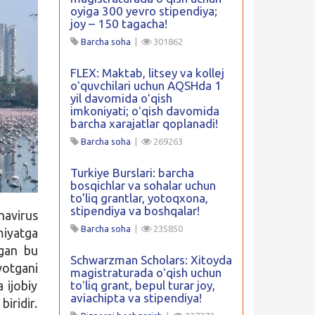
oyiga 300 yevro stipendiya;
joy – 150 tagacha!
Barcha soha
|
301862
FLEX: Maktab, litsey va kollej
oʻquvchilari uchun AQSHda 1
yil davomida oʻqish
imkoniyati; oʻqish davomida
barcha xarajatlar qoplanadi!
Barcha soha
|
269263
Turkiye Burslari: barcha
bosqichlar va sohalar uchun
to’liq grantlar, yotoqxona,
stipendiya va boshqalar!
navirus
Barcha soha
|
235850
miyatga
lgan bu
Schwarzman Scholars: Xitoyda
yotgani
magistraturada oʻqish uchun
 ijobiy
toʻliq grant, bepul turar joy,
aviachipta va stipendiya!
iridir.