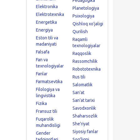
Pedagogika
Elektronika
Planetologiya
Elektrotexnika
Psixologiya
Energetika
Qishloq xo'jaligi
Energiya
Qurilish
Eston tili va
Raqamli
madaniyati
texnologiyalar
Falsafa
Raqqoslik
Fan va
Rassomchilik
texnologiyalar
Robototexnika
Fanlar
Rus tili
Farmatsevtika
Salomatlik
Filologiya va
San'at
lingvistika
San'at tarixi
Fizika
Savodxonlik
Fransuz tili
Shaharsozlik
Fuqarolik
She'riyat
muhandisligi
Siyosiy fanlar
Gender
tadqiqotlari
Sog'liqni