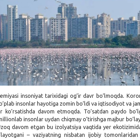
iyasi insoniyat tarixidagi og’ir davr bo’lmoqda. Koro
’plab insonlar hayotiga zomin bo’ldi va iqtisodiyot va ja
’sir ko’rsatishda davom etmoqda. To’satdan paydo bo’
millionlab insonlar uydan chiqmay o’tirishga majbur bo’la
zoq davom etgan bu izolyatsiya vaqtida yer ekotizimida
’layotgani – vaziyatning nisbatan ijobiy tomonlaridan b