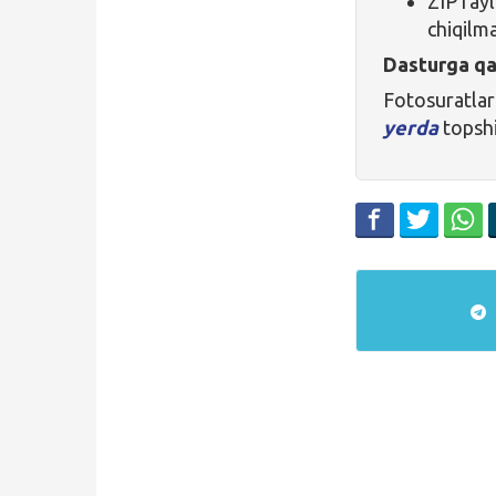
ZIP fay
chiqilma
Dasturga qa
Fotosuratla
yerda
topshi