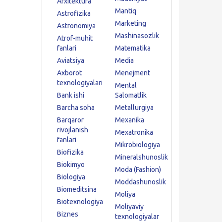
Arxitektura
Mantiq
Astrofizika
Marketing
Astronomiya
Mashinasozlik
Atrof-muhit
fanlari
Matematika
Aviatsiya
Media
Axborot
Menejment
texnologiyalari
Mental
Bank ishi
Salomatlik
Barcha soha
Metallurgiya
Barqaror
Mexanika
rivojlanish
Mexatronika
fanlari
Mikrobiologiya
Biofizika
Mineralshunoslik
Biokimyo
Moda (Fashion)
Biologiya
Moddashunoslik
Biomeditsina
Moliya
Biotexnologiya
Moliyaviy
Biznes
texnologiyalar