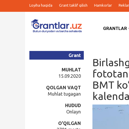
Loyiha haqida
Grant taklif qilish
Hamkorlar
Rekla
GRANTLAR
Grantlar
Tanlovlar
Grant
Birlashg
Ishlar
MUHLAT
fototan
15.09.2020
BMT ko’
Kurslar
QOLGAN VAQT
kalenda
Muhlat tugagan
Blog
HUDUD
Onlayn
Yana
O'QILGAN