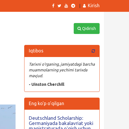
Kirish
|
Qidirish
Iqtibos
Tarixni o‘rganing, jamiyatdagi barcha
muammolarning yechimi tarixda
mavjud.
- Uinston Cherchill
Eng ko'p o'qilgan
Deutschland Scholarship:
Germaniyada bakalavriat yoki
magistraturada oʻqish uchun