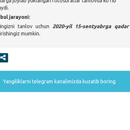
llarga joylab yuklangan fotosuratlar tanlovda ko’rib
ydi.
bul jarayoni:
ringizni tanlov uchun
2020-yil 15-sentyabrga qadar
rishingiz mumkin.
Yangiliklarni
telegram
kanalimizda kuzatib boring