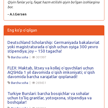
Qiyin fanlar yo’q, faqat hazm etilishi qiyin bo’lgan izohlargina
bor.
- A.I.Gersen
Eng ko'p o'qilgan
Deutschland Scholarship: Germaniyada bakalavriat
yoki magistraturada oʻqish uchun oyiga 300 yevro
stipendiya; joy – 150 tagacha!
Barcha soha
|
301997
FLEX: Maktab, litsey va kollej oʻquvchilari uchun
AQSHda 1 yil davomida oʻqish imkoniyati; oʻqish
davomida barcha xarajatlar qoplanadi!
Barcha soha
|
269451
Turkiye Burslari: barcha bosqichlar va sohalar
uchun to’liq grantlar, yotoqxona, stipendiya va
boshqalar!