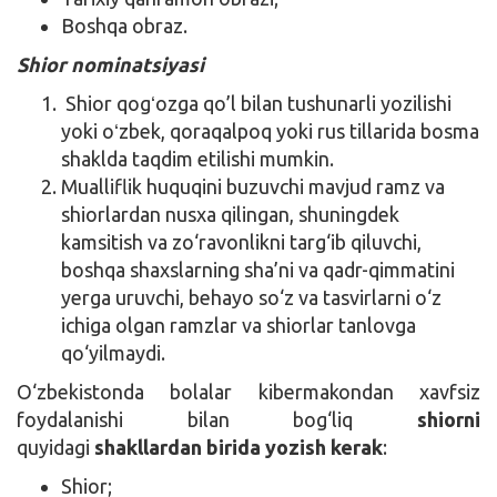
Boshqa obraz.
Shior nominatsiyasi
Shior qogʻozga qo’l bilan tushunarli yozilishi
yoki oʻzbek, qoraqalpoq yoki rus tillarida bosma
shaklda taqdim etilishi mumkin.
Mualliflik huquqini buzuvchi mavjud ramz va
shiorlardan nusxa qilingan, shuningdek
kamsitish va zo‘ravonlikni targ‘ib qiluvchi,
boshqa shaxslarning sha’ni va qadr-qimmatini
yerga uruvchi, behayo so‘z va tasvirlarni o‘z
ichiga olgan ramzlar va shiorlar tanlovga
qo‘yilmaydi.
O‘zbekistonda bolalar kibermakondan xavfsiz
foydalanishi bilan bog‘liq
shiorni
quyidagi
shakllardan birida yozish kerak
:
Shior;