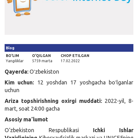
Kirish
Blog
BO'LIM
O'QILGAN
CHOP ETILGAN
Yangiliklar
5759 marta
17.02.2022
Qayerda:
Oʻzbekiston
Kim uchun:
12 yoshdan 17 yoshgacha boʻlganlar
uchun
Ariza topshirishning oxirgi muddati:
2022-yil, 8-
mart, soat 24:00 gacha
Asosiy maʼlumot
O‘zbekiston Respublikasi
Ichki
I
shlar
Vazirligining
Kiberxavfsizlik markazi va UNICEFning