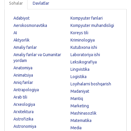
Sohalar
Davlatlar
Adabiyot
Kompyuter fanlari
Aerokosmonavtika
Kompyuter muhandisligi
AI
Koreys tili
Aktyorlik
Kriminologiya
Amaliy fanlar
Kutubxona ishi
Amaliy fanlar va Gumanitar
Laboratoriya ishi
yordam
Leksikografiya
Anatomiya
Lingvistika
Animatsiya
Logistika
Aniq fanlar
Loyihalarni boshqarish
Antrapologiya
Madaniyat
Arab tili
Mantiq
Arxeologiya
Marketing
Arxitektura
Mashinasozlik
Astrofizika
Matematika
Astronomiya
Media