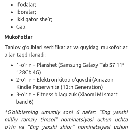
Ifodalar;
Iboralar;
Ikki qator she’r;
Gap.
Mukofotlar
Tanlov gʻoliblari sertifikatlar va quyidagi mukofotlar
bilan taqdirlanadi:
1-o‘rin – Planshet (Samsung Galaxy Tab S7 11″
128Gb 4G)
2-o‘rin – Elektron kitob o‘quvchi (Amazon
Kindle Paperwhite (10th Generation)
3-o‘rin – Fitness bilaguzuk (Xiaomi MI smart
band 6)
*G‘oliblarning umumiy soni 6 nafar: “Eng yaxshi
milliy ramziy timsol” nominatsiyasi uchun uchta
o‘rin va “Eng yaxshi shior” nominatsiyasi uchun