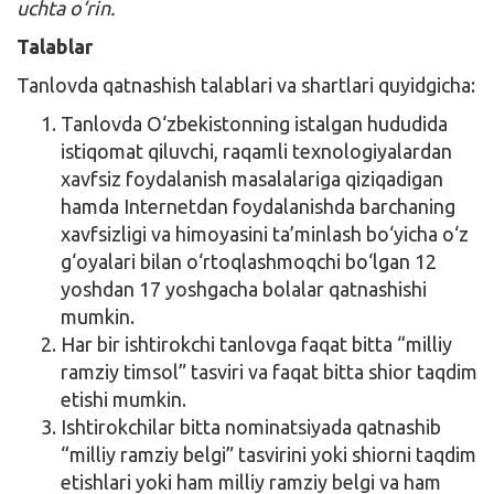
uchta o‘rin.
Talablar
Tanlovda qatnashish talablari va shartlari quyidgicha:
Tanlovda O‘zbekistonning istalgan hududida
istiqomat qiluvchi, raqamli texnologiyalardan
xavfsiz foydalanish masalalariga qiziqadigan
hamda Internetdan foydalanishda barchaning
xavfsizligi va himoyasini ta’minlash bo‘yicha o‘z
g‘oyalari bilan o‘rtoqlashmoqchi bo‘lgan 12
yoshdan 17 yoshgacha bolalar qatnashishi
mumkin.
Har bir ishtirokchi tanlovga faqat bitta “milliy
ramziy timsol” tasviri va faqat bitta shior taqdim
etishi mumkin.
Ishtirokchilar bitta nominatsiyada qatnashib
“milliy ramziy belgi” tasvirini yoki shiorni taqdim
etishlari yoki ham milliy ramziy belgi va ham