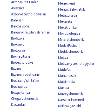
Atrof-muhit fanlari
Menejment
Aviatsiya
Mental Salomatlik
Axborot texnologiyalari
Metallurgiya
Bank ishi
Mexanika
Barcha soha
Mexatronika
Barqaror rivojlanish fanlari
Mikrobiologiya
Biofizika
Mineralshunoslik
Biokimyo
Moda (Fashion)
Biologiya
Moddashunoslik
Biomeditsina
Moliya
Biotexnologiya
Moliyaviy texnologiyalar
Biznes
Mudofaa
Biznesni boshqarish
Muhandislik
Boshlang'ich ta'lim
Multimedia
Boshqaruv
Musiqa
Buxgalteriya
Muzeyshunoslik
Chegarashunoslik
Narsalar interneti
Dasturlash
Neft va gaz ishi