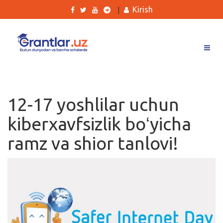
Kirish
|
Grantlar
Tanlovlar
12-17 yoshlilar uchun
Ishlar
kiberxavfsizlik boʻyicha
Kurslar
ramz va shior tanlovi!
Blog
Yana
Qidirish