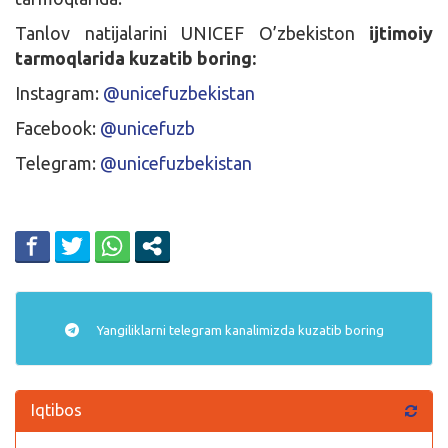
Tanlov natijalarini
UNICEF O’zbekiston
ijtimoiy
tarmoqlarida kuzatib boring:
Instagram:
@unicefuzbekistan
Facebook:
@unicefuzb
Telegram:
@unicefuzbekistan
Yangiliklarni
telegram
kanalimizda kuzatib boring
Iqtibos