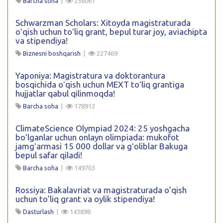
Barcha soha
|
236061
Schwarzman Scholars: Xitoyda magistraturada
oʻqish uchun toʻliq grant, bepul turar joy, aviachipta
va stipendiya!
Biznesni boshqarish
|
227469
Yaponiya: Magistratura va doktorantura
bosqichida oʻqish uchun MEXT toʻliq grantiga
hujjatlar qabul qilinmoqda!
Barcha soha
|
178912
ClimateScience Olympiad 2024: 25 yoshgacha
boʻlganlar uchun onlayn olimpiada: mukofot
jamgʻarmasi 15 000 dollar va gʻoliblar Bakuga
bepul safar qiladi!
Barcha soha
|
149703
Rossiya: Bakalavriat va magistraturada o’qish
uchun to’liq grant va oylik stipendiya!
Dasturlash
|
143898