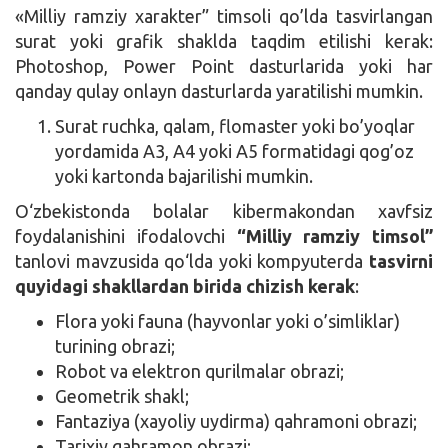
«Milliy ramziy xarakter” timsoli qo’lda tasvirlangan
surat yoki grafik shaklda taqdim etilishi kerak:
Photoshop, Power Point dasturlarida yoki har
qanday qulay onlayn dasturlarda yaratilishi mumkin.
Surat ruchka, qalam, flomaster yoki bo’yoqlar
yordamida A3, A4 yoki A5 formatidagi qog’oz
yoki kartonda bajarilishi mumkin.
O‘zbekistonda bolalar kibermakondan xavfsiz
foydalanishini ifodalovchi
“Milliy ramziy timsol”
tanlovi mavzusida qo‘lda yoki kompyuterda
tasvirni
quyidagi shakllardan birida chizish kerak
:
Flora yoki fauna (hayvonlar yoki o’simliklar)
turining obrazi;
Robot va elektron qurilmalar obrazi;
Geometrik shakl;
Fantaziya (xayoliy uydirma) qahramoni obrazi;
Tarixiy qahramon obrazi;