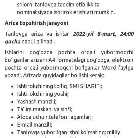
shiorni tanlovga taqdim etib ikkita
nominatsiyada ishtirok etishlari mumkin.
Ariza topshirish jarayoni
Tanlovga ariza va ishlar
2022-yil 8-mart, 24:00
gacha
qabul qilinadi.
Ishlarini qogʻozda pochta orqali yubormoqchi
boʻlganlar arizani A4 formatidagi qogʻozga, elektron
pochta orqali yubormoqchi boʻlganlar Word faylga
yozadi. Arizada quyidagilar boʻlishi kerak:
Ishtirokchining to’liq ISMI SHARIFI;
Ishtirokchining yoshi;
Yashash manzili;
Ta’lim maskani va sinfi;
Aloqa uchun telefon raqamlari;
E-mail manzili;
Tanlovga yuborilgan ishni ko’rsating: milliy