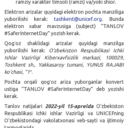
ramziy xarakter timsoli (ramzi) va/yoki shior.
Elektron arizalar quyidagi elektron pochta manziliga
yuborilishi kerak:
tashkent@unicef.org
. Bunda
elektron xabar mavzusiga (subject) “TANLOV
#SaferInternetDay” yozish kerak.
Qogʻoz shaklidagi arizalar quyidagi manzilga
yuborilishi kerak:
O‘zbekiston Respublikasi Ichki
Ishlar Vazirligi Kiberxavfsizlik markazi, 100029,
Toshkent sh., Yakkasaroy tumani, YUNUS RAJABI
ko‘chasi, “1″.
Pochta orqali qogʻoz ariza yuborganlar konvert
ustiga “TANLOV #SaferInternetDay” deb yozishi
kerak.
Tanlov natijalari
2022-yil 15-aprelda
O‘zbekiston
Respublikasi Ichki ishlar Vazirligi va UNICEFning
O‘zbekistondagi vakolatxonasi veb-sayti va ijtimoiy
tarmoqlarida.