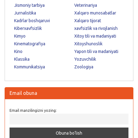
Jismoniy tarbiya
Veterinariya
Jurnalistika
Xalqaro munosabatlar
Kadrlar boshqaruvi
Xalqaro tijorat
Kiberxavfsizlik
xavfsizlik va rivojlanish
Kimyo
Xitoy tili va madaniyati
Kinematografiya
Xitoyshunoslik
Kino
Yapon tili va madaniyati
Klassika
Yozuvchilik
Kommunikatsiya
Zoologiya
Email obuna
Email manzilingizni yozing: