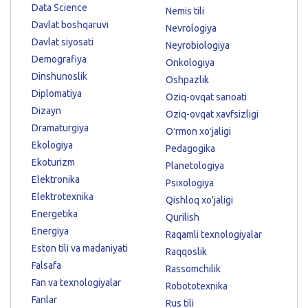
Data Science
Nemis tili
Davlat boshqaruvi
Nevrologiya
Davlat siyosati
Neyrobiologiya
Demografiya
Onkologiya
Dinshunoslik
Oshpazlik
Diplomatiya
Oziq-ovqat sanoati
Dizayn
Oziq-ovqat xavfsizligi
Dramaturgiya
Oʻrmon xoʻjaligi
Ekologiya
Pedagogika
Ekoturizm
Planetologiya
Elektronika
Psixologiya
Elektrotexnika
Qishloq xo'jaligi
Energetika
Qurilish
Energiya
Raqamli texnologiyalar
Eston tili va madaniyati
Raqqoslik
Falsafa
Rassomchilik
Fan va texnologiyalar
Robototexnika
Fanlar
Rus tili