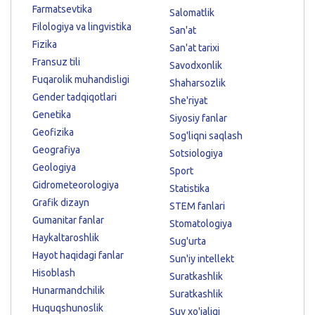
Farmatsevtika
Salomatlik
Filologiya va lingvistika
San'at
Fizika
San'at tarixi
Fransuz tili
Savodxonlik
Fuqarolik muhandisligi
Shaharsozlik
Gender tadqiqotlari
She'riyat
Genetika
Siyosiy fanlar
Geofizika
Sog'liqni saqlash
Geografiya
Sotsiologiya
Geologiya
Sport
Gidrometeorologiya
Statistika
Grafik dizayn
STEM fanlari
Gumanitar fanlar
Stomatologiya
Haykaltaroshlik
Sug'urta
Hayot haqidagi fanlar
Sun'iy intellekt
Hisoblash
Suratkashlik
Hunarmandchilik
Suratkashlik
Huquqshunoslik
Suv xo'jaligi