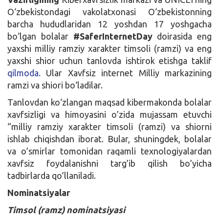
O‘zbekistondagi vakolatxonasi O‘zbekistonning
barcha hududlaridan 12 yoshdan 17 yoshgacha
bo‘lgan bolalar
#SaferInternetDay
doirasida eng
yaxshi milliy ramziy xarakter timsoli (ramzi) va eng
yaxshi shior uchun tanlovda ishtirok etishga taklif
qilmoda.
Ular Xavfsiz internet Milliy markazining
ramzi va shiori bo‘ladilar.
Tanlovdan ko‘zlangan maqsad kibermakonda bolalar
xavfsizligi va himoyasini o’zida mujassam etuvchi
“milliy ramziy xarakter timsoli (ramzi) va shiorni
ishlab chiqishdan iborat. Bular, shuningdek, bolalar
va o’smirlar tomonidan raqamli texnologiyalardan
xavfsiz foydalanishni targ’ib qilish bo’yicha
tadbirlarda qo’llaniladi.
Nominatsiyalar
Timsol
(
ramz
) nominatsiyasi