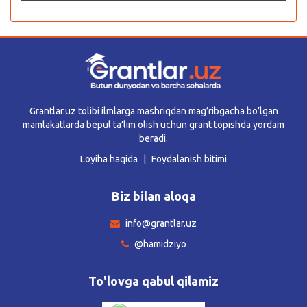
Grantlar.uz tolibi ilmlarga mashriqdan mag’ribgacha bo’lgan
mamlakatlarda bepul ta’lim olish uchun grant topishda yordam
beradi.
Loyiha haqida
Foydalanish bitimi
Biz bilan aloqa
info@grantlar.uz
@hamidziyo
To'lovga qabul qilamiz