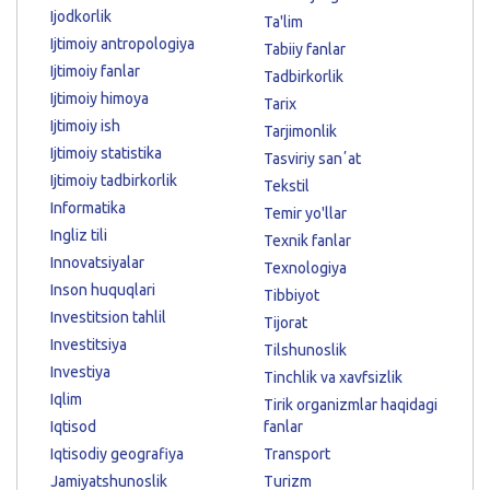
Ijodkorlik
Ta'lim
Ijtimoiy antropologiya
Tabiiy fanlar
Ijtimoiy fanlar
Tadbirkorlik
Ijtimoiy himoya
Tarix
Ijtimoiy ish
Tarjimonlik
Ijtimoiy statistika
Tasviriy sanʼat
Ijtimoiy tadbirkorlik
Tekstil
Informatika
Temir yo'llar
Ingliz tili
Texnik fanlar
Innovatsiyalar
Texnologiya
Inson huquqlari
Tibbiyot
Investitsion tahlil
Tijorat
Investitsiya
Tilshunoslik
Investiya
Tinchlik va xavfsizlik
Iqlim
Tirik organizmlar haqidagi
Iqtisod
fanlar
Iqtisodiy geografiya
Transport
Jamiyatshunoslik
Turizm