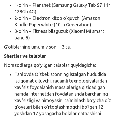
1-o‘rin – Planshet (Samsung Galaxy Tab S7 11″
128Gb 4G)
2-o‘rin – Electron kitob o‘quvchi (Amazon
Kindle Paperwhite (10th Generation)
3-o‘rin – Fitness bilaguzuk (Xiaomi MI smart
band 6)
G‘oliblarning umumiy soni – 3 ta.
Shartlar va talablar
Nomzodlarga qoʻyilgan talablar quyidagicha:
Tanlovda O‘zbekistonning istalgan hududida
istiqomat qiluvchi, raqamli texnologiyalardan
xavfsiz foydalanish masalalariga qiziqadigan
hamda Internetdan foydalanishda barchaning
xavfsizligi va himoyasini ta’minlash bo‘yicha o‘z
g‘oyalari bilan o‘rtoqlashmoqchi bo‘lgan 12
yoshdan 17 yoshgacha bolalar qatnashishi