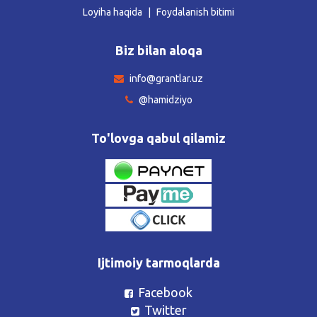
Loyiha haqida
Foydalanish bitimi
Biz bilan aloqa
info@grantlar.uz
@hamidziyo
To'lovga qabul qilamiz
Ijtimoiy tarmoqlarda
Facebook
Twitter