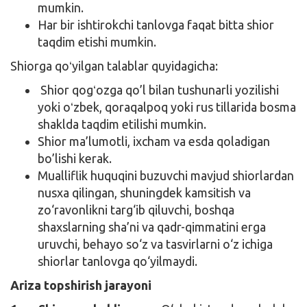
mumkin.
Har bir ishtirokchi tanlovga faqat bitta shior
taqdim etishi mumkin.
Shiorga qoʻyilgan talablar quyidagicha:
Shior qogʻozga qo’l bilan tushunarli yozilishi
yoki oʻzbek, qoraqalpoq yoki rus tillarida bosma
shaklda taqdim etilishi mumkin.
Shior ma’lumotli, ixcham va esda qoladigan
bo’lishi kerak.
Mualliflik huquqini buzuvchi mavjud shiorlardan
nusxa qilingan, shuningdek kamsitish va
zo‘ravonlikni targ‘ib qiluvchi, boshqa
shaxslarning sha’ni va qadr-qimmatini erga
uruvchi, behayo so‘z va tasvirlarni o‘z ichiga
shiorlar tanlovga qo‘yilmaydi.
Ariza topshirish jarayoni