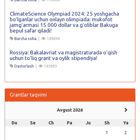
ClimateScience Olympiad 2024: 25 yoshgacha
boʻlganlar uchun onlayn olimpiada: mukofot
jamgʻarmasi 15 000 dollar va gʻoliblar Bakuga
bepul safar qiladi!
Barcha soha
|
149694
Rossiya: Bakalavriat va magistraturada o’qish
uchun to’liq grant va oylik stipendiya!
Dasturlash
|
143893
Grantlar taqvimi
Avgust 2026
Du
Se
Ch
Pa
Ju
Sh
Ya
1
2