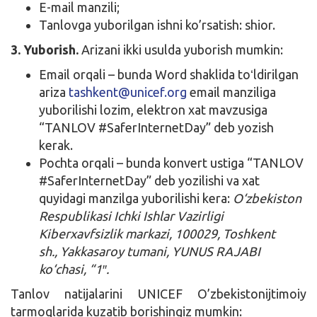
E-mail manzili;
Tanlovga yuborilgan ishni ko’rsatish: shior.
3. Yuborish.
Arizani ikki usulda yuborish mumkin:
Email orqali – bunda Word shaklida toʻldirilgan
ariza
tashkent@unicef.org
email manziliga
yuborilishi lozim, elektron xat mavzusiga
“TANLOV #SaferInternetDay” deb yozish
kerak.
Pochta orqali – bunda konvert ustiga “TANLOV
#SaferInternetDay” deb yozilishi va xat
quyidagi manzilga yuborilishi kera:
O‘zbekiston
Respublikasi Ichki Ishlar Vazirligi
Kiberxavfsizlik markazi, 100029, Toshkent
sh., Yakkasaroy tumani, YUNUS RAJABI
ko‘chasi, “1″.
Tanlov natijalarini
UNICEF O’zbekistonijtimoiy
tarmoqlarida kuzatib borishingiz mumkin: