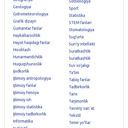
Sotsiologiya
Geologiya
Sport
Gidrometeorologiya
Statistika
Grafik dizayn
STEM fanlari
Gumanitar fanlar
Stomatologiya
Haykaltaroshlik
Sug'urta
Hayot haqidagi fanlar
Sun'iy intellekt
Hisoblash
Suratkashlik
Hunarmandchilik
Suratkashlik
Huquqshunoslik
Suv xo'jaligi
Ijodkorlik
Ta'lim
Ijtimoiy antropologiya
Tabiiy fanlar
Ijtimoiy fanlar
Tadbirkorlik
Ijtimoiy himoya
Tarix
Ijtimoiy ish
Tarjimonlik
Ijtimoiy statistika
Tasviriy sanʼat
Ijtimoiy tadbirkorlik
Tekstil
Informatika
Temir yo'llar