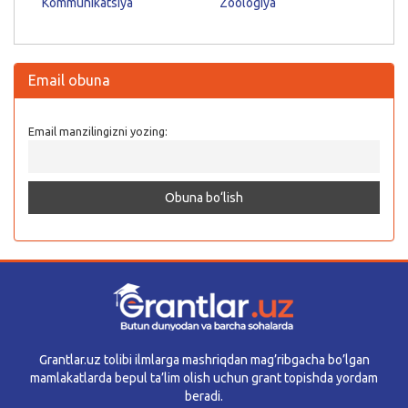
Kommunikatsiya
Zoologiya
Email obuna
Email manzilingizni yozing:
Grantlar.uz tolibi ilmlarga mashriqdan mag’ribgacha bo’lgan
mamlakatlarda bepul ta’lim olish uchun grant topishda yordam
beradi.