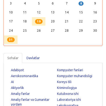
3
4
5
6
7
9
8
10
11
12
13
14
15
16
17
18
20
21
22
23
19
24
25
26
27
28
29
30
31
Sohalar
Davlatlar
Adabiyot
Kompyuter fanlari
Aerokosmonavtika
Kompyuter muhandisligi
AI
Koreys tili
Aktyorlik
Kriminologiya
Amaliy fanlar
Kutubxona ishi
Amaliy fanlar va Gumanitar
Laboratoriya ishi
yordam
Leksikografiya