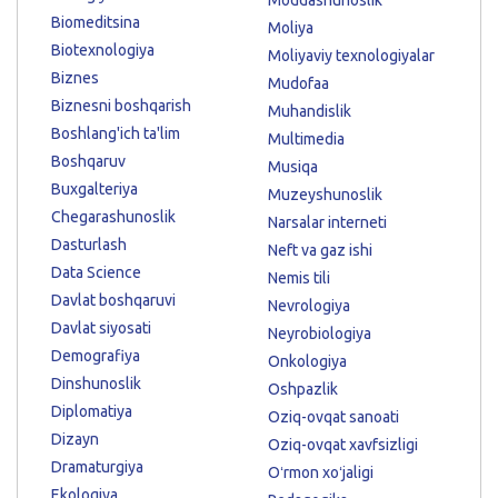
Biomeditsina
Moliya
Biotexnologiya
Moliyaviy texnologiyalar
Biznes
Mudofaa
Biznesni boshqarish
Muhandislik
Boshlang'ich ta'lim
Multimedia
Boshqaruv
Musiqa
Buxgalteriya
Muzeyshunoslik
Chegarashunoslik
Narsalar interneti
Dasturlash
Neft va gaz ishi
Data Science
Nemis tili
Davlat boshqaruvi
Nevrologiya
Davlat siyosati
Neyrobiologiya
Demografiya
Onkologiya
Dinshunoslik
Oshpazlik
Diplomatiya
Oziq-ovqat sanoati
Dizayn
Oziq-ovqat xavfsizligi
Dramaturgiya
Oʻrmon xoʻjaligi
Ekologiya