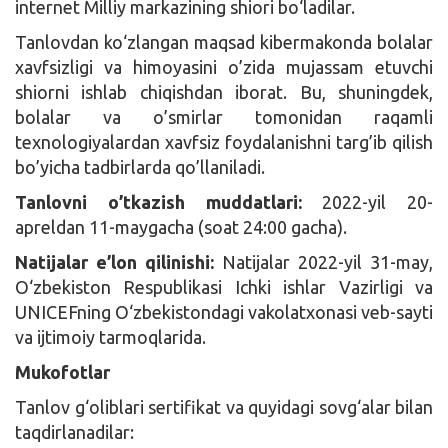
internet Milliy markazining shiori bo‘ladilar.
Tanlovdan ko‘zlangan maqsad kibermakonda bolalar
xavfsizligi va himoyasini o’zida mujassam etuvchi
shiorni ishlab chiqishdan iborat. Bu, shuningdek,
bolalar va o’smirlar tomonidan raqamli
texnologiyalardan xavfsiz foydalanishni targ’ib qilish
bo’yicha tadbirlarda qo’llaniladi.
Tanlovni o’tkazish muddatlari:
2022-yil 20-
apreldan 11-maygacha (soat 24:00 gacha).
Natijalar e’lon qilinishi:
Natijalar 2022-yil 31-may,
O‘zbekiston Respublikasi Ichki ishlar Vazirligi va
UNICEFning O‘zbekistondagi vakolatxonasi veb-sayti
va ijtimoiy tarmoqlarida.
Mukofotlar
Tanlov g‘oliblari sertifikat va quyidagi sovg‘alar bilan
taqdirlanadilar: