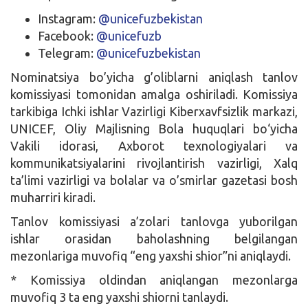
Instagram:
@unicefuzbekistan
Facebook:
@unicefuzb
Telegram:
@unicefuzbekistan
Nominatsiya bo’yicha g’oliblarni aniqlash tanlov
komissiyasi tomonidan amalga oshiriladi. Komissiya
tarkibiga Ichki ishlar Vazirligi Kiberxavfsizlik markazi,
UNICEF, Oliy Majlisning Bola huquqlari bo‘yicha
Vakili idorasi, Axborot texnologiyalari va
kommunikatsiyalarini rivojlantirish vazirligi, Xalq
ta’limi vazirligi va bolalar va o’smirlar gazetasi bosh
muharriri kiradi.
Tanlov komissiyasi a’zolari tanlovga yuborilgan
ishlar orasidan baholashning belgilangan
mezonlariga muvofiq “eng yaxshi shior”ni aniqlaydi.
* Komissiya oldindan aniqlangan mezonlarga
muvofiq 3 ta eng yaxshi shiorni tanlaydi.