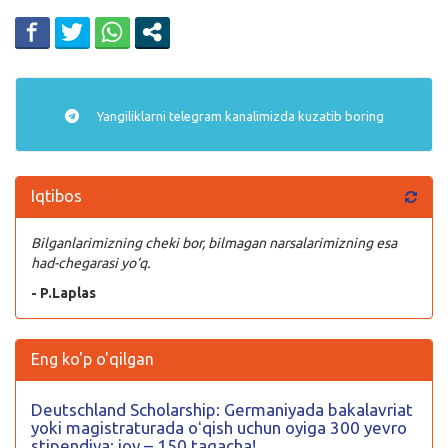
Yangiliklarni
telegram
kanalimizda kuzatib boring
Iqtibos
Bilganlarimizning cheki bor, bilmagan narsalarimizning esa
had-chegarasi yo‘q.
- P.Laplas
Eng ko'p o'qilgan
Deutschland Scholarship: Germaniyada bakalavriat
yoki magistraturada oʻqish uchun oyiga 300 yevro
stipendiya; joy – 150 tagacha!