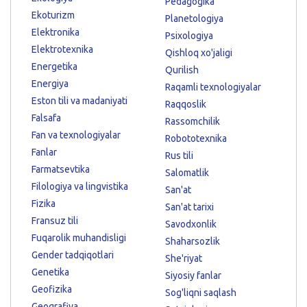
Pedagogika
Ekoturizm
Planetologiya
Elektronika
Psixologiya
Elektrotexnika
Qishloq xo'jaligi
Energetika
Qurilish
Energiya
Raqamli texnologiyalar
Eston tili va madaniyati
Raqqoslik
Falsafa
Rassomchilik
Fan va texnologiyalar
Robototexnika
Fanlar
Rus tili
Farmatsevtika
Salomatlik
Filologiya va lingvistika
San'at
Fizika
San'at tarixi
Fransuz tili
Savodxonlik
Fuqarolik muhandisligi
Shaharsozlik
Gender tadqiqotlari
She'riyat
Genetika
Siyosiy fanlar
Geofizika
Sog'liqni saqlash
Geografiya