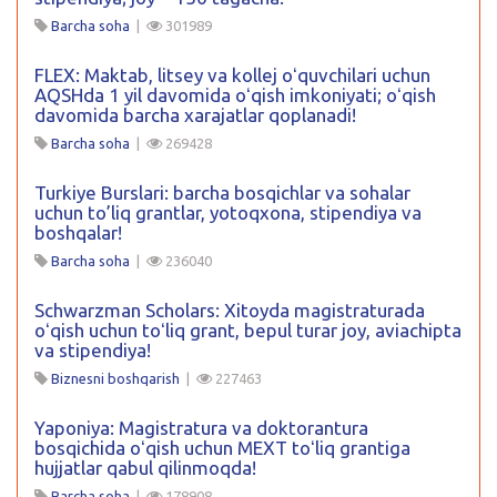
Barcha soha
|
301989
FLEX: Maktab, litsey va kollej oʻquvchilari uchun
AQSHda 1 yil davomida oʻqish imkoniyati; oʻqish
davomida barcha xarajatlar qoplanadi!
Barcha soha
|
269428
Turkiye Burslari: barcha bosqichlar va sohalar
uchun to’liq grantlar, yotoqxona, stipendiya va
boshqalar!
Barcha soha
|
236040
Schwarzman Scholars: Xitoyda magistraturada
oʻqish uchun toʻliq grant, bepul turar joy, aviachipta
va stipendiya!
Biznesni boshqarish
|
227463
Yaponiya: Magistratura va doktorantura
bosqichida oʻqish uchun MEXT toʻliq grantiga
hujjatlar qabul qilinmoqda!
Barcha soha
|
178908