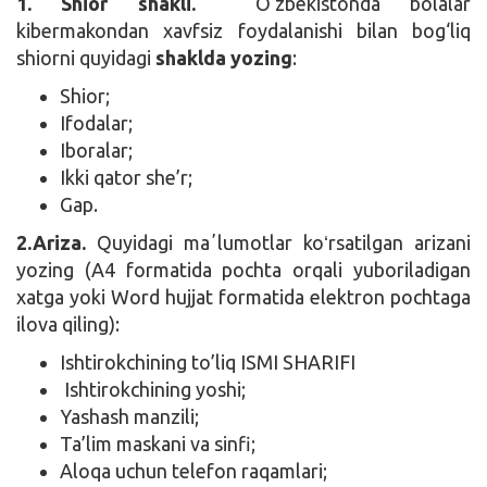
1. Shior shakli.
O‘zbekistonda bolalar
kibermakondan xavfsiz foydalanishi bilan bog‘liq
shiorni quyidagi
shaklda yozing
:
Shior;
Ifodalar;
Iboralar;
Ikki qator she’r;
Gap.
2.Ariza.
Quyidagi maʼlumotlar koʻrsatilgan arizani
yozing (A4 formatida pochta orqali yuboriladigan
xatga yoki Word hujjat formatida elektron pochtaga
ilova qiling):
Ishtirokchining to’liq ISMI SHARIFI
Ishtirokchining yoshi;
Yashash manzili;
Ta’lim maskani va sinfi;
Aloqa uchun telefon raqamlari;