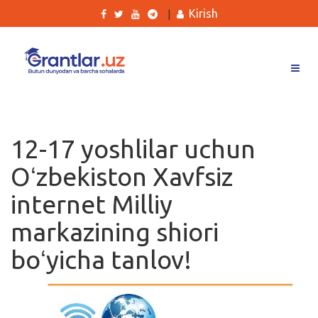
Kirish
|
Grantlar
Tanlovlar
12-17 yoshlilar uchun
Ishlar
Oʻzbekiston Xavfsiz
Kurslar
internet Milliy
Blog
markazining shiori
Yana
boʻyicha tanlov!
Qidirish