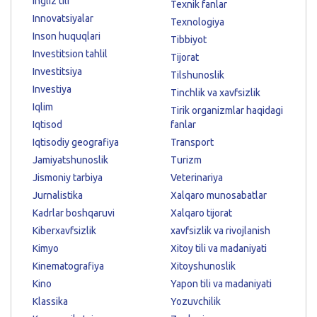
Ingliz tili
Texnik fanlar
Innovatsiyalar
Texnologiya
Inson huquqlari
Tibbiyot
Investitsion tahlil
Tijorat
Investitsiya
Tilshunoslik
Investiya
Tinchlik va xavfsizlik
Iqlim
Tirik organizmlar haqidagi
Iqtisod
fanlar
Iqtisodiy geografiya
Transport
Jamiyatshunoslik
Turizm
Jismoniy tarbiya
Veterinariya
Jurnalistika
Xalqaro munosabatlar
Kadrlar boshqaruvi
Xalqaro tijorat
Kiberxavfsizlik
xavfsizlik va rivojlanish
Kimyo
Xitoy tili va madaniyati
Kinematografiya
Xitoyshunoslik
Kino
Yapon tili va madaniyati
Klassika
Yozuvchilik