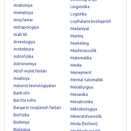
Anatomiya
Lingvistika
Animatsiya
Logistika
Aniq fanlar
Loyihalarni boshqarish
Antrapologiya
Madaniyat
Arab tili
Mantiq
Arxeologiya
Marketing
Arxitektura
Mashinasozlik
Astrofizika
Matematika
Astronomiya
Media
Atrof-muhit fanlari
Menejment
Aviatsiya
Mental Salomatlik
Axborot texnologiyalari
Metallurgiya
Bank ishi
Mexanika
Barcha soha
Mexatronika
Barqaror rivojlanish fanlari
Mikrobiologiya
Biofizika
Mineralshunoslik
Biokimyo
Moda (Fashion)
Biologiya
Moddashunoslik