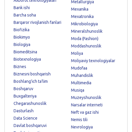
Axborot texnologiyalari
Metallurgiya
Bank ishi
Mexanika
Barcha soha
Mexatronika
Barqaror rivojlanish fanlari
Mikrobiologiya
Biofizika
Mineralshunoslik
Biokimyo
Moda (Fashion)
Biologiya
Moddashunoslik
Biomeditsina
Moliya
Biotexnologiya
Moliyaviy texnologiyalar
Biznes
Mudofaa
Biznesni boshqarish
Muhandislik
Boshlang'ich ta'lim
Multimedia
Boshqaruv
Musiqa
Buxgalteriya
Muzeyshunoslik
Chegarashunoslik
Narsalar interneti
Dasturlash
Neft va gaz ishi
Data Science
Nemis tili
Davlat boshqaruvi
Nevrologiya