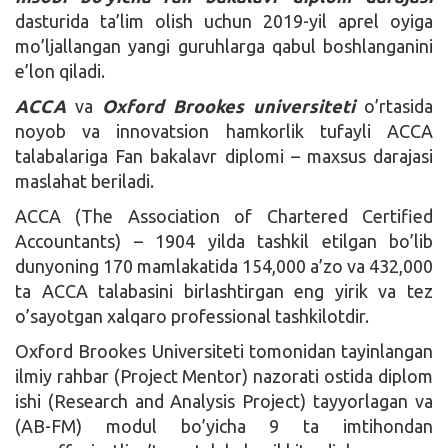
dasturida ta’lim olish uchun 2019-yil aprel oyiga
mo’ljallangan yangi guruhlarga qabul boshlanganini
e’lon qiladi.
ACCA
va
Oxford Brookes universiteti
o’rtasida
noyob va innovatsion hamkorlik tufayli ACCA
talabalariga Fan bakalavr diplomi – maxsus darajasi
maslahat beriladi.
АССА (The Association of Chartered Certified
Accountants) – 1904 yilda tashkil etilgan bo’lib
dunyoning 170 mamlakatida 154,000 a’zo va 432,000
ta ACCA talabasini birlashtirgan eng yirik va tez
o’sayotgan xalqaro professional tashkilotdir.
Oxford Brookes Universiteti tomonidan tayinlangan
ilmiy rahbar (Project Mentor) nazorati ostida diplom
ishi (Research and Analysis Project) tayyorlagan va
(AB-FM) modul bo’yicha 9 ta imtihondan