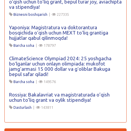
oʻqish uchun toʻliq grant, bepul turar joy, aviachipta
va stipendiya!
Biznesni boshqarish
|
227335
Yaponiya: Magistratura va doktorantura
bosqichida oʻqish uchun MEXT toʻliq grantiga
hujjatlar qabul qilinmoqda!
Barcha soha
|
178797
ClimateScience Olympiad 2024: 25 yoshgacha
boʻlganlar uchun onlayn olimpiada: mukofot
jamgʻarmasi 15 000 dollar va gʻoliblar Bakuga
bepul safar qiladi!
Barcha soha
|
149576
Rossiya: Bakalavriat va magistraturada o’qish
uchun to’liq grant va oylik stipendiya!
Dasturlash
|
143811