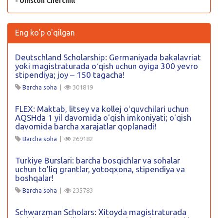
- Uinston Cherchill
Eng ko'p o'qilgan
Deutschland Scholarship: Germaniyada bakalavriat
yoki magistraturada oʻqish uchun oyiga 300 yevro
stipendiya; joy – 150 tagacha!
Barcha soha
|
301819
FLEX: Maktab, litsey va kollej oʻquvchilari uchun
AQSHda 1 yil davomida oʻqish imkoniyati; oʻqish
davomida barcha xarajatlar qoplanadi!
Barcha soha
|
269182
Turkiye Burslari: barcha bosqichlar va sohalar
uchun to’liq grantlar, yotoqxona, stipendiya va
boshqalar!
Barcha soha
|
235783
Schwarzman Scholars: Xitoyda magistraturada