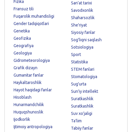
Fizika
San'at tarixi
Fransuz tili
Savodxonlik
Fuqarolik muhandisligi
Shaharsozlik
Gender tadqiqotlari
She'riyat
Genetika
Siyosiy fanlar
Geofizika
Sog'liqni saqlash
Geografiya
Sotsiologiya
Geologiya
Sport
Gidrometeorologiya
Statistika
Grafik dizayn
STEM fanlari
Gumanitar fanlar
Stomatologiya
Haykaltaroshlik
Sug'urta
Hayot haqidagi fanlar
Sun'iy intellekt
Hisoblash
Suratkashlik
Hunarmandchilik
Suratkashlik
Huquqshunoslik
Suv xo'jaligi
Ijodkorlik
Ta'lim
Ijtimoiy antropologiya
Tabiiy fanlar