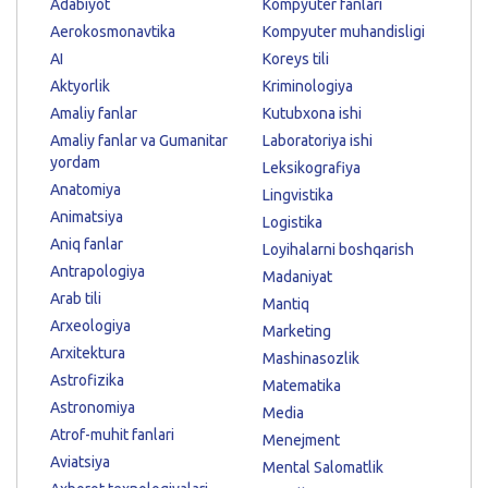
Adabiyot
Kompyuter fanlari
Aerokosmonavtika
Kompyuter muhandisligi
AI
Koreys tili
Aktyorlik
Kriminologiya
Amaliy fanlar
Kutubxona ishi
Amaliy fanlar va Gumanitar
Laboratoriya ishi
yordam
Leksikografiya
Anatomiya
Lingvistika
Animatsiya
Logistika
Aniq fanlar
Loyihalarni boshqarish
Antrapologiya
Madaniyat
Arab tili
Mantiq
Arxeologiya
Marketing
Arxitektura
Mashinasozlik
Astrofizika
Matematika
Astronomiya
Media
Atrof-muhit fanlari
Menejment
Aviatsiya
Mental Salomatlik