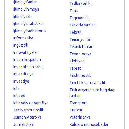
Ijtimoiy fanlar
Tadbirkorlik
Ijtimoiy himoya
Tarix
Ijtimoiy ish
Tarjimonlik
Ijtimoiy statistika
Tasviriy sanʼat
Ijtimoiy tadbirkorlik
Tekstil
Informatika
Temir yo'llar
Ingliz tili
Texnik fanlar
Innovatsiyalar
Texnologiya
Inson huquqlari
Tibbiyot
Investitsion tahlil
Tijorat
Investitsiya
Tilshunoslik
Investiya
Tinchlik va xavfsizlik
Iqlim
Tirik organizmlar haqidagi
Iqtisod
fanlar
Iqtisodiy geografiya
Transport
Jamiyatshunoslik
Turizm
Jismoniy tarbiya
Veterinariya
Jurnalistika
Xalqaro munosabatlar