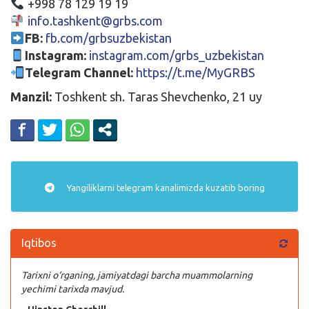
+998 78 129 19 19
info.tashkent@grbs.com
FB:
fb.com/grbsuzbekistan
Instagram:
instagram.com/grbs_uzbekistan
Telegram Channel:
https://t.me/MyGRBS
Manzil:
Toshkent sh. Taras Shevchenko, 21 uy
Yangiliklarni
telegram
kanalimizda kuzatib boring
Iqtibos
Tarixni o‘rganing, jamiyatdagi barcha muammolarning
yechimi tarixda mavjud.