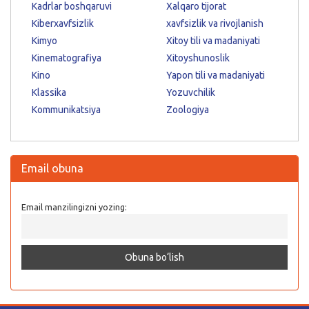
Kadrlar boshqaruvi
Xalqaro tijorat
Kiberxavfsizlik
xavfsizlik va rivojlanish
Kimyo
Xitoy tili va madaniyati
Kinematografiya
Xitoyshunoslik
Kino
Yapon tili va madaniyati
Klassika
Yozuvchilik
Kommunikatsiya
Zoologiya
Email obuna
Email manzilingizni yozing: