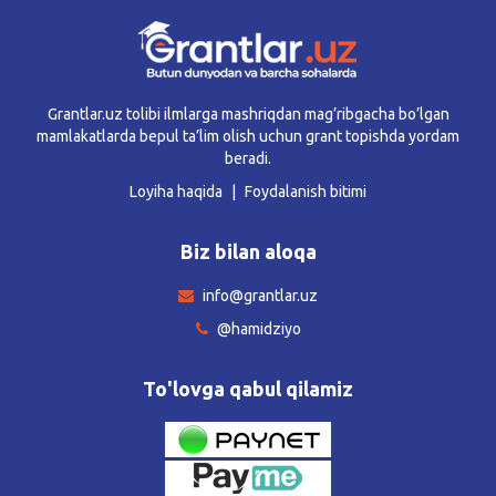
Grantlar.uz tolibi ilmlarga mashriqdan mag’ribgacha bo’lgan
mamlakatlarda bepul ta’lim olish uchun grant topishda yordam
beradi.
Loyiha haqida
Foydalanish bitimi
Biz bilan aloqa
info@grantlar.uz
@hamidziyo
To'lovga qabul qilamiz