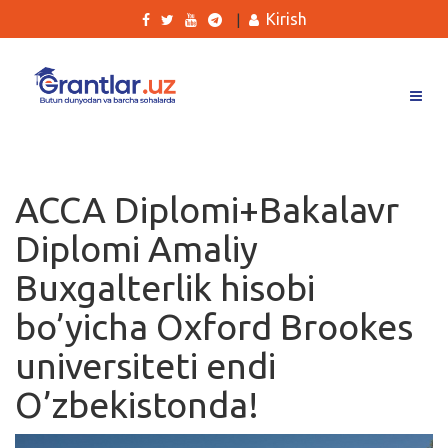
Kirish
|
Grantlar
Tanlovlar
ACCA Diplomi+Bakalavr
Ishlar
Diplomi Amaliy
Kurslar
Buxgalterlik hisobi
Blog
bo’yicha Oxford Brookes
Yana
universiteti endi
O’zbekistonda!
Qidirish