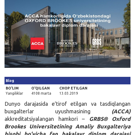
Kirish
Blog
BO'LIM
O'QILGAN
CHOP ETILGAN
Yangiliklar
4108 marta
13.03.2019
Dunyo darajasida e’tirof etilgan va tasdiqlangan
buxgalterlar uyushmasining
(ACCA)
akkreditatsiyalangan hamkori –
GRBS® Oxford
Brookes Universitetining Amaliy Buxgalteriya
hisobi bo’yicha fan bakalavr diplom darajasi