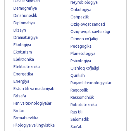
Davlat siyosati
Neyrobiologiya
Demografiya
Onkologiya
Dinshunoslik
Oshpazlik
Diplomatiya
Oziq-ovqat sanoati
Dizayn
Oziq-ovqat xavfsizligi
Dramaturgiya
Oʻrmon xoʻjaligi
Ekologiya
Pedagogika
Ekoturizm
Planetologiya
Elektronika
Psixologiya
Elektrotexnika
Qishloq xo'jaligi
Energetika
Qurilish
Energiya
Raqamli texnologiyalar
Eston tili va madaniyati
Raqqoslik
Falsafa
Rassomchilik
Fan va texnologiyalar
Robototexnika
Fanlar
Rus tili
Farmatsevtika
Salomatlik
Filologiya va lingvistika
San'at