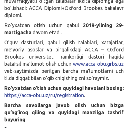
muvaffaqiyatli o’tgan talabalar ikkita diplomga ega
bo’lishadi: ACCA Diplomi+Oxford Brookes bakalavr
diplomi.
Ro’yxatdan otish uchun qabul
2019-yilning 29-
martigacha
davom etadi.
O’quv dasturlari, qabul qilish talablari, xarajatlar,
me’yoriy asoslar va birgalikdagi ACCA – Oxford
Brookes universiteti hamkorligi dasturi haqida
batafsil ma’lumot olish uchun
www.acca-obu.grbs.uz
veb-saytimizda berilgan barcha ma’lumotlarni uch
tilda diqqat bilan o’qib chiqishingizni so’raymiz.
Ro’yxatdan o’tish uchun quyidagi havolani bosing:
https://acca-obu.uz/ru/registration
.
Barcha savollarga javob olish uchun bizga
qo’ng’iroq qiling va quyidagi manzilga tashrif
buyuring