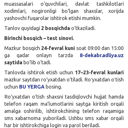
muassasalari o‘quvchilari, davlat tashkilotlari
xodimlari, nogironligi bo‘lgan shaxslar, xorijda
yashovchi fuqarolar ishtirok etishi mumkin.
Tanlov quyidagi
2 bosqichda
o‘tkaziladi.
Birinchi bosqich – test sinovi.
Mazkur bosqich
24-fevral kuni
soat 09:00 dan 15:00
ga qadar onlayn tarzda
8-dekabr.adliya.uz
saytida
bo‘lib o‘tadi.
Tanlovda ishtirok etish uchun
17–23-fevral kunlari
mazkur saytdan ro‘yxatdan o‘tiladi. Roʻyxatdan oʻtish
uchun
BU YERGA
bosing.
Ro‘yxatdan o‘tish shaxsni tasdiqlovchi hujjat hamda
telefon raqam ma’lumotlarini saytga kiritish orqali
amalga oshirilib, ishtirokchining telefon raqamiga
sms xabarnoma yuboriladi. Ushbu sms xabar orqali
har bir ishtirokchiga login va parol beriladi.