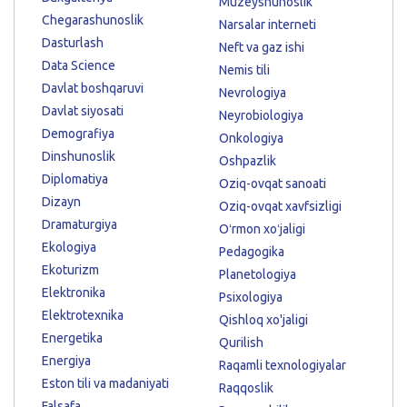
Muzeyshunoslik
Chegarashunoslik
Narsalar interneti
Dasturlash
Neft va gaz ishi
Data Science
Nemis tili
Davlat boshqaruvi
Nevrologiya
Davlat siyosati
Neyrobiologiya
Demografiya
Onkologiya
Dinshunoslik
Oshpazlik
Diplomatiya
Oziq-ovqat sanoati
Dizayn
Oziq-ovqat xavfsizligi
Dramaturgiya
Oʻrmon xoʻjaligi
Ekologiya
Pedagogika
Ekoturizm
Planetologiya
Elektronika
Psixologiya
Elektrotexnika
Qishloq xo'jaligi
Energetika
Qurilish
Energiya
Raqamli texnologiyalar
Eston tili va madaniyati
Raqqoslik
Falsafa