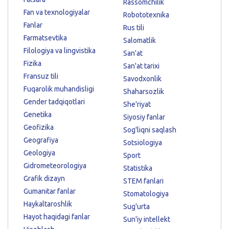
Rassomchilik
Fan va texnologiyalar
Robototexnika
Fanlar
Rus tili
Farmatsevtika
Salomatlik
Filologiya va lingvistika
San'at
Fizika
San'at tarixi
Fransuz tili
Savodxonlik
Fuqarolik muhandisligi
Shaharsozlik
Gender tadqiqotlari
She'riyat
Genetika
Siyosiy fanlar
Geofizika
Sog'liqni saqlash
Geografiya
Sotsiologiya
Geologiya
Sport
Gidrometeorologiya
Statistika
Grafik dizayn
STEM fanlari
Gumanitar fanlar
Stomatologiya
Haykaltaroshlik
Sug'urta
Hayot haqidagi fanlar
Sun'iy intellekt