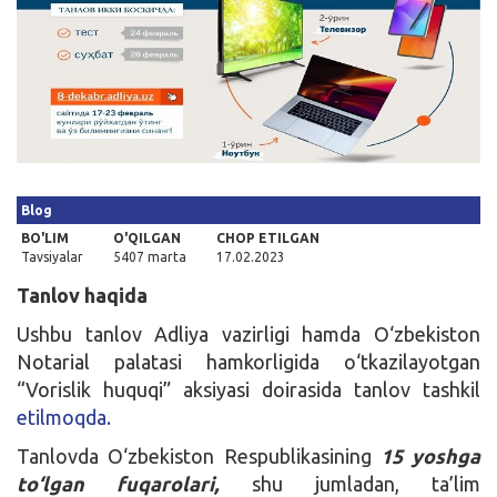
Kirish
Blog
BO'LIM
O'QILGAN
CHOP ETILGAN
Tavsiyalar
5407 marta
17.02.2023
Tanlov haqida
Ushbu tanlov Adliya vazirligi hamda O‘zbekiston
Notarial palatasi hamkorligida o‘tkazilayotgan
“Vorislik huquqi” aksiyasi doirasida tanlov tashkil
etilmoqda.
Tanlovda O‘zbekiston Respublikasining
15 yoshga
to‘lgan fuqarolari,
shu jumladan, ta’lim