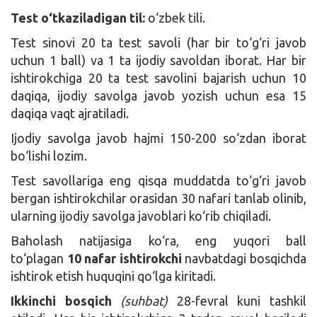
Test o‘tkaziladigan til:
o‘zbek tili.
Test sinovi 20 ta test savoli (har bir to‘g‘ri javob
uchun 1 ball) va 1 ta ijodiy savoldan iborat. Har bir
ishtirokchiga 20 ta test savolini bajarish uchun 10
daqiqa, ijodiy savolga javob yozish uchun esa 15
daqiqa vaqt ajratiladi.
Ijodiy savolga javob hajmi 150-200 so‘zdan iborat
bo‘lishi lozim.
Test savollariga eng qisqa muddatda to‘g‘ri javob
bergan ishtirokchilar orasidan 30 nafari tanlab olinib,
ularning ijodiy savolga javoblari ko‘rib chiqiladi.
Baholash natijasiga ko‘ra, eng yuqori ball
to‘plagan
10 nafar ishtirokchi
navbatdagi bosqichda
ishtirok etish huquqini qo‘lga kiritadi.
Ikkinchi bosqich
(suhbat)
28-fevral kuni tashkil