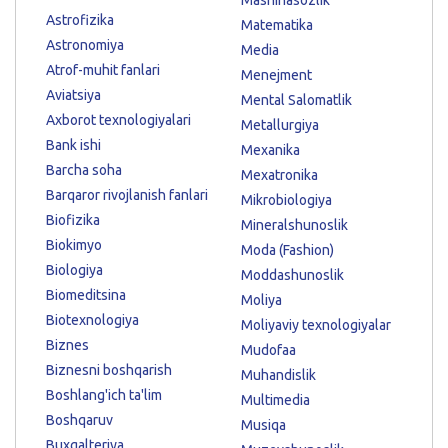
Astrofizika
Matematika
Astronomiya
Media
Atrof-muhit fanlari
Menejment
Aviatsiya
Mental Salomatlik
Axborot texnologiyalari
Metallurgiya
Bank ishi
Mexanika
Barcha soha
Mexatronika
Barqaror rivojlanish fanlari
Mikrobiologiya
Biofizika
Mineralshunoslik
Biokimyo
Moda (Fashion)
Biologiya
Moddashunoslik
Biomeditsina
Moliya
Biotexnologiya
Moliyaviy texnologiyalar
Biznes
Mudofaa
Biznesni boshqarish
Muhandislik
Boshlang'ich ta'lim
Multimedia
Boshqaruv
Musiqa
Buxgalteriya