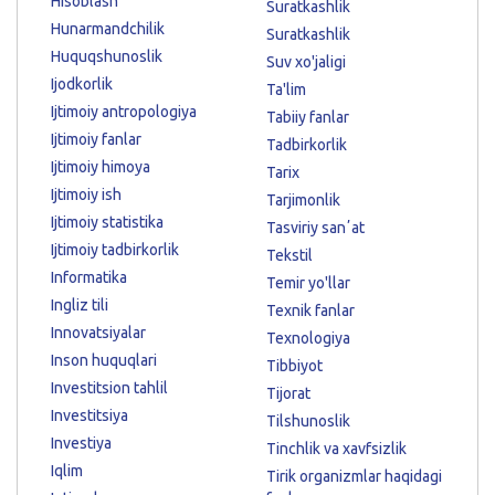
Hisoblash
Suratkashlik
Hunarmandchilik
Suratkashlik
Huquqshunoslik
Suv xo'jaligi
Ijodkorlik
Ta'lim
Ijtimoiy antropologiya
Tabiiy fanlar
Ijtimoiy fanlar
Tadbirkorlik
Ijtimoiy himoya
Tarix
Ijtimoiy ish
Tarjimonlik
Ijtimoiy statistika
Tasviriy sanʼat
Ijtimoiy tadbirkorlik
Tekstil
Informatika
Temir yo'llar
Ingliz tili
Texnik fanlar
Innovatsiyalar
Texnologiya
Inson huquqlari
Tibbiyot
Investitsion tahlil
Tijorat
Investitsiya
Tilshunoslik
Investiya
Tinchlik va xavfsizlik
Iqlim
Tirik organizmlar haqidagi