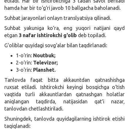
etiladi. Har bir ishtirokchiga 3 tadan savol beriladi
hamda har bir to‘g‘ri javob 10 ballgacha baholanadi.
Suhbat jarayonlari onlayn translyatsiya qilinadi.
Suhbat yakuniga ko‘ra, eng yuqori natijani qayd
etgan
3 nafar ishtirokchi g‘olib
deb topiladi.
G‘oliblar quyidagi sovg‘alar bilan taqdirlanadi:
1-o‘rin:
Noutbuk;
2-o‘rin:
Televizor;
3-o‘rin:
Planshet.
Tanlovda faqat bitta akkauntdan qatnashishga
ruxsat etiladi. Ishtirokchi keyingi bosqichga o‘tish
vaqtida turli akkauntlardan qatnashgan holatlar
aniqlangan taqdirda, natijasidan qat’i nazar,
tanlovdan chetlashtiriladi.
Shuningdek, tanlovda quyidagilarning ishtirok etishi
taqiqlanadi: