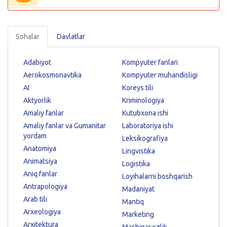
Sohalar
Davlatlar
Adabiyot
Kompyuter fanlari
Aerokosmonavtika
Kompyuter muhandisligi
AI
Koreys tili
Aktyorlik
Kriminologiya
Amaliy fanlar
Kutubxona ishi
Amaliy fanlar va Gumanitar
Laboratoriya ishi
yordam
Leksikografiya
Anatomiya
Lingvistika
Animatsiya
Logistika
Aniq fanlar
Loyihalarni boshqarish
Antrapologiya
Madaniyat
Arab tili
Mantiq
Arxeologiya
Marketing
Arxitektura
Mashinasozlik