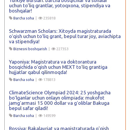
Turkiye Burslari: barcha bosqichlar va sohalar
uchun to’liq grantlar, yotoqxona, stipendiya va
boshqalar!
Barcha soha
|
235818
Schwarzman Scholars: Xitoyda magistraturada
oʻqish uchun toʻliq grant, bepul turar joy, aviachipta
va stipendiya!
Biznesni boshqarish
|
227353
Yaponiya: Magistratura va doktorantura
bosqichida oʻqish uchun MEXT toʻliq grantiga
hujjatlar qabul qilinmoqda!
Barcha soha
|
178813
ClimateScience Olympiad 2024: 25 yoshgacha
boʻlganlar uchun onlayn olimpiada: mukofot
jamgʻarmasi 15 000 dollar va gʻoliblar Bakuga
bepul safar qiladi!
Barcha soha
|
149599
Rossiya: Bakalavriat va magistraturada o’qish