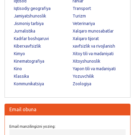
Iqtisod
fanlar
Iqtisodiy geografiya
Transport
Jamiyatshunoslik
Turizm
Jismoniy tarbiya
Veterinariya
Jurnalistika
Xalqaro munosabatlar
Kadrlar boshqaruvi
Xalqaro tijorat
Kiberxavfsizlik
xavfsizlik va rivojlanish
Kimyo
Xitoy tili va madaniyati
Kinematografiya
Xitoyshunoslik
Kino
Yapon tili va madaniyati
Klassika
Yozuvchilik
Kommunikatsiya
Zoologiya
Email obuna
Email manzilingizni yozing: