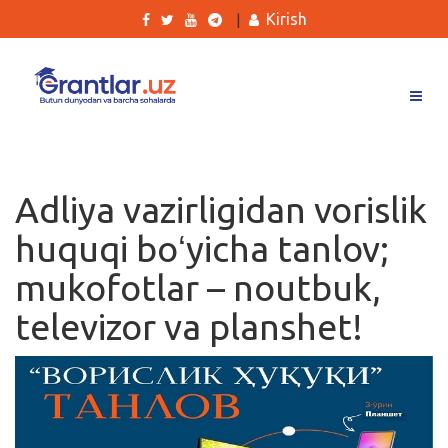
Kirish
|
Grantlar
Tanlovlar
Adliya vazirligidan vorislik
Ishlar
huquqi boʻyicha tanlov;
Kurslar
mukofotlar – noutbuk,
Blog
televizor va planshet!
Yana
Qidirish