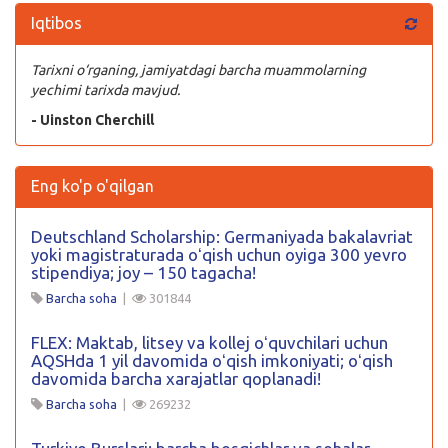
Iqtibos
Tarixni o‘rganing, jamiyatdagi barcha muammolarning
yechimi tarixda mavjud.
- Uinston Cherchill
Eng ko'p o'qilgan
Deutschland Scholarship: Germaniyada bakalavriat
yoki magistraturada oʻqish uchun oyiga 300 yevro
stipendiya; joy – 150 tagacha!
Barcha soha
|
301844
FLEX: Maktab, litsey va kollej oʻquvchilari uchun
AQSHda 1 yil davomida oʻqish imkoniyati; oʻqish
davomida barcha xarajatlar qoplanadi!
Barcha soha
|
269232